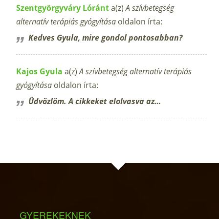
Szentgyörgyváry Lóránt
a(z)
A szívbetegség
alternatív terápiás gyógyítása
oldalon írta:
Kedves Gyula, mire gondol pontosabban?
Kajos Gyula
a(z)
A szívbetegség alternatív terápiás
gyógyítása
oldalon írta:
Üdvözlöm. A cikkeket elolvasva az…
GYEREKEKNEK