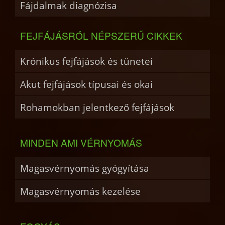
Fájdalmak diagnózisa
FEJFÁJÁSRÓL NÉPSZERŰ CIKKEK
Krónikus fejfájások és tünetei
Akut fejfájások típusai és okai
Rohamokban jelentkező fejfájások
MINDEN AMI VÉRNYOMÁS
Magasvérnyomás gyógyítása
Magasvérnyomás kezelése