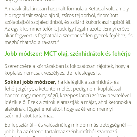
A másik általánosan használt formula a KetoCal volt, amely
hidrogenizált szójaolajból, zsíros tejporból, finomított
szójaolajból szójalecitinből, és szilárd kukoricaszirupból áll.
Az egyik kommentelőnk, Jack így fogalmazott: „Ennyi erővel
akár fegyvert is foghatnál a szerencsétlen gyerek fejéhez, és
meghúzhatnád a ravaszt.”
Jobb módszer: MCT olaj, szénhidrátok és fehérje
Szerencsére a kórházakban is fokozatosan rájöttek, hogy a
koplalás nemcsak veszélyes, de felesleges is.
Sokkal jobb módszer,
ha kielégítik a szénhidrát- és
fehérjeigényt, a ketontermelést pedig nem koplalással,
hanem nagy mennyiségű, közepes láncú zsírsav bevitelével
idézik elő. Ezek a zsírok elárasztják a májat, ahol ketonokká
alakulnak, függetlenül attól, hogy az étrend mennyi
szénhidrátot tartalmaz.
Epilepsziánál – és valószínűleg minden más betegségnél —
jobb, ha az étrend tartalmaz szénhidrátból származó