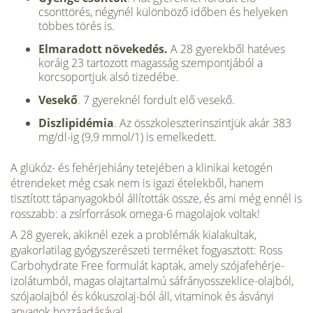
csonttörés, négynél különböző időben és helyeken
többes törés is.
Elmaradott növekedés.
A 28 gyerekből hatéves
koráig 23 tartozott magasság szempontjából a
korcsoportjuk alsó tizedébe.
Vesekő
. 7 gyereknél fordult elő vesekő.
Diszlipidémia
. Az összkoleszterinszintjük akár 383
mg/dl-ig (9,9 mmol/1) is emelkedett.
A glükóz- és fehérjehiány tetejében a klinikai ketogén
étrendeket még csak nem is igazi ételekből, hanem
tisztított tápanyagokból állították össze, és ami még ennél is
rosszabb: a zsírforrások omega-6 magolajok voltak!
A 28 gyerek, akiknél ezek a problémák kialakultak,
gyakorlatilag gyógyszerészeti terméket fogyasztott: Ross
Carbohydrate Free formulát kaptak, amely szójafehérje-
izolátumból, magas olajtartalmú sáfrányosszeklice-olajból,
szójaolajból és kókuszolaj-ból áll, vitaminok és ásványi
anyagok hozzáadásával.