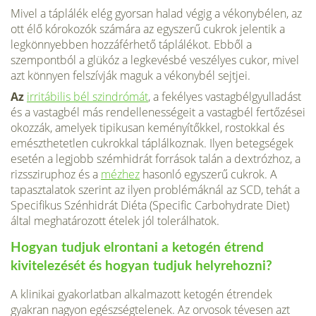
Mivel a táplálék elég gyorsan halad végig a vékonybélen, az
ott élő kórokozók számára az egyszerű cukrok jelentik a
legkönnyebben hozzáférhető táplálékot. Ebből a
szempontból a glükóz a legkevésbé veszélyes cukor, mivel
azt könnyen felszívják maguk a vékonybél sejtjei.
Az
irritábilis bél szindrómát
, a fekélyes vastagbélgyulladást
és a vastagbél más rendellenességeit a vastagbél fertőzései
okozzák, amelyek tipikusan keményítőkkel, rostokkal és
emészthetetlen cukrokkal táplálkoznak. Ilyen betegségek
esetén a legjobb szémhidrát források talán a dextrózhoz, a
rizssziruphoz és a
mézhez
hasonló egyszerű cukrok. A
tapasztalatok szerint az ilyen problémáknál az SCD, tehát a
Specifikus Szénhidrát Diéta (Specific Carbohydrate Diet)
által meghatározott ételek jól tolerálhatok.
Hogyan tudjuk elrontani a ketogén étrend
kivitelezését és hogyan tudjuk helyrehozni?
A klinikai gyakorlatban alkalmazott ketogén étrendek
gyakran nagyon egészségtelenek. Az orvosok tévesen azt