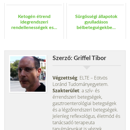
Ketogén étrend
Sürgősségi állapotok
idegrendszeri
gyulladásos
rendellenességek es...
bélbetegségekbe...
Szerző: Griffel Tibor
Végzettség
: ELTE – Eötvös
Loránd Tudományegyetem.
Szakterület
: a szív- és
érrendszeri betegségek,
gasztroenterológiai betegségek
és a légzőrendszeri betegségek.
Jelenleg reflexológus, életmód és
tanácsadó terapeuta
tanulmányokat is végzek.