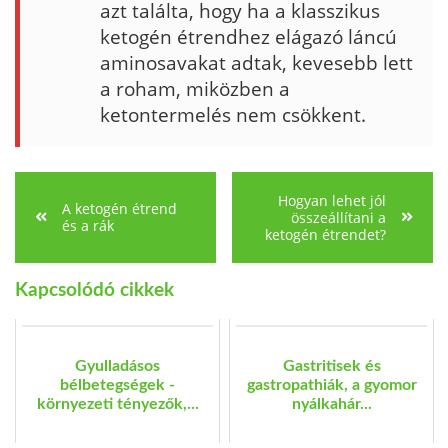
azt találta, hogy ha a klasszikus
ketogén étrendhez elágazó láncú
aminosavakat adtak, kevesebb lett
a roham, miközben a
ketontermelés nem csökkent.
Hogyan lehet jól
A ketogén étrend
összeállítani a
és a rák
ketogén étrendet?
Kapcsolódó cikkek
Gyulladásos
Gastritisek és
bélbetegségek -
gastropathiák, a gyomor
környezeti tényezők,...
nyálkahár...