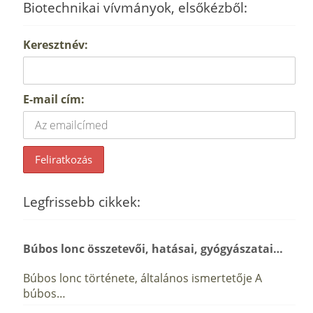
Biotechnikai vívmányok, elsőkézből:
Keresztnév:
E-mail cím:
Legfrissebb cikkek:
Búbos lonc összetevői, hatásai, gyógyászatai…
Búbos lonc története, általános ismertetője A
búbos…