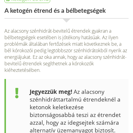
A ketogén étrend és a bélbetegségek
Az alacsony szénhidrát-bevitelű étrendek gyakran a
bélbetegségek esetében is jótékony hatásúak. Az ilyen
problémák általában fertőzések miatt következnek be, a
bél kórokozói pedig legtöbbször szénhidrátokból nyerik az
energiájukat. Ez az oka annak, hogy az alacsony szénhidrát-
bevitelű étrendek segíthetnek a kórokozók
kiéheztetésében.
Jegyezzük meg!
Az alacsony
szénhidráttartalmú étrendeknél a
ketonok keletkezése
biztonságosabbá teszi az étrendet
azzal, hogy az idegsejtek számára
alternatív üzemanyagot biztosít.