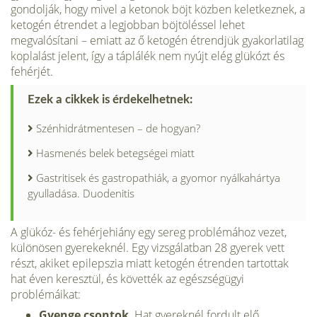
gondolják, hogy mivel a ketonok böjt közben keletkeznek, a
ketogén étrendet a legjobban böjtöléssel lehet
megvalósítani – emiatt az ő ketogén étrendjük gyakorlatilag
koplalást jelent, így a táplálék nem nyújt elég glükózt és
fehérjét.
Ezek a cikkek is érdekelhetnek:
Szénhidrátmentesen – de hogyan?
Hasmenés belek betegségei miatt
Gastritisek és gastropathiák, a gyomor nyálkahártya
gyulladása. Duodenitis
A glükóz- és fehérjehiány egy sereg problémához vezet,
különösen gyerekeknél. Egy vizsgálatban 28 gyerek vett
részt, akiket epilepszia miatt ketogén étrenden tartottak
hat éven keresztül, és követték az egészségügyi
problémáikat:
Gyenge csontok
. Hat gyereknél fordult elő