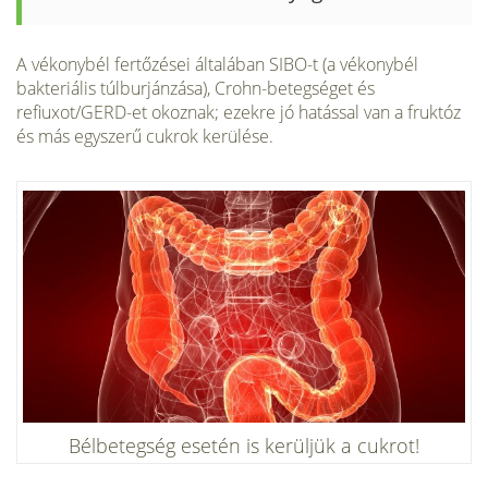
A vékonybél fertőzései általában SIBO-t (a vékonybél
bakteriális túlburjánzása), Crohn-betegséget és
refiuxot/GERD-et okoznak; ezekre jó hatással van a fruktóz
és más egyszerű cukrok kerülése.
Bélbetegség esetén is kerüljük a cukrot!