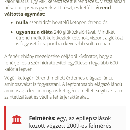
kalóriákat is. Egy vak, keresztezett elrendezésű vizsgálatban
húsz epilepsziás gyerek vett részt, és kétféle
étrend
váltotta egymást:
nulla
szénhidrát-bevitelű ketogén étrend és
ugyanaz a diéta
240 glükózkalóriávaí. Mindkét
étrend mellett keletkeztek ketonok, viszont a glükózt
is fogyasztó csoportban kevesebb volt a roham.
A fehérjehiány megelőzése céljából kívánatos, hogy a
fehérje- és a szénhidrátbevitel együttesen legalább 600
kalória legyen.
Végül, ketogén étrend mellett érdemes elágazó láncú
aminosavakat is fogyasztani. A legfontosabb elágazó láncú
aminosav, a leucin maga is ketogén, emellett segíti az izom
szintetizálását és védi a fehérjeraktárakat.
Felmérés:
egy, az epilepsziások
között végzett 2009-es felmérés