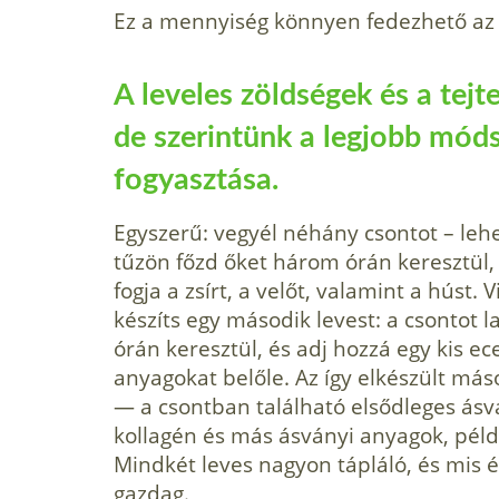
Ez a mennyiség könnyen fedezhető az é
A leveles zöldségek és a tej
de szerintünk a legjobb móds
fogyasztása.
Egyszerű: vegyél néhány csontot – lehe
tűzön főzd őket három órán keresztül, é
fogja a zsírt, a velőt, valamint a húst. 
készíts egy második levest: a csontot
órán keresztül, és adj hozzá egy kis ece
anyagokat belőle. Az így elkészült má
— a csontban található elsődleges ásv
kollagén és más ásványi anyagok, péld
Mindkét leves nagyon tápláló, és mis 
gazdag.