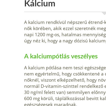
Kálcium
A kalcium rendkívül népszerű étrend-k
nők körében, akik ezzel szeretnék mege
napi 1200 mg-os, hatalmas mennyisége
úgy néz ki, hogy a nagy dózisú kalcium
A kalciumpótlás veszélyes
A kalcium pótlása nem teszi egészsége
nem egyértelmű, hogy csökkentené a c
nőknél, viszont elképzelhető, hogy nö
normál D-vitamin-szinttel rendelkező 
30 ng/ml felett van) semmilyen előnny
600 mg körüli, táplálkozással bevitt k
egészségesek maradnak.