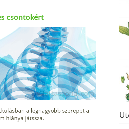
s csontokért
ritkulásban a legnagyobb szerepet a
Ut
um hiánya játssza.