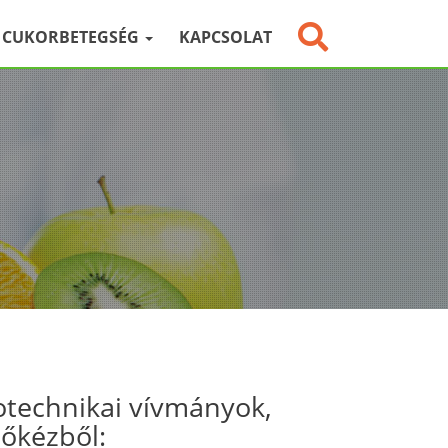
CUKORBETEGSÉG
KAPCSOLAT
otechnikai vívmányok,
sőkézből: