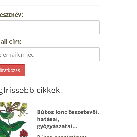
esztnév:
ail cím:
gfrissebb cikkek:
Búbos lonc összetevői,
hatásai,
gyógyászatai…