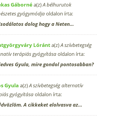
ekas Gáborné
a(z)
A bélhurutok
észetes gyógymódja
oldalon írta:
sodálatos dolog hogy a Neten…
ntgyörgyváry Lóránt
a(z)
A szívbetegség
rnatív terápiás gyógyítása
oldalon írta:
edves Gyula, mire gondol pontosabban?
os Gyula
a(z)
A szívbetegség alternatív
piás gyógyítása
oldalon írta:
dvözlöm. A cikkeket elolvasva az…