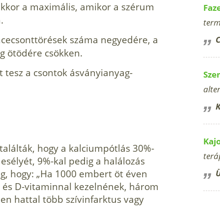
kkor a maximális, amikor a szérum
Faz
.
term
ecsonttörések száma negyedére, a
C
ig ötödére csökken.
t tesz a csontok ásványianyag-
Sze
alte
K
Kaj
találták, hogy a kalciumpótlás 30%-
terá
 esélyét, 9%-kal pedig a halálozás
eg, hogy: „Ha 1000 embert öt éven
Ü
 és D-vitaminnal kezelnének, három
en hattal több szívinfarktus vagy