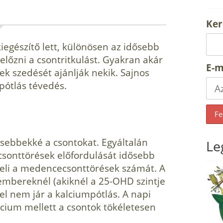
Ker
iegészítő lett, különösen az idősebb
lőzni a csontritkulást. Gyakran akár
E-m
k szedését ajánlják nekik. Sajnos
pótlás tévedés.
sebbekké a csontokat. Egyáltalán
Le
sonttörések előfordulását idősebb
veli a medencecsonttörések számát. A
embereknél (akiknél a 25-OHD szintje
el nem jár a kalciumpótlás. A napi
alcium mellett a csontok tökéletesen