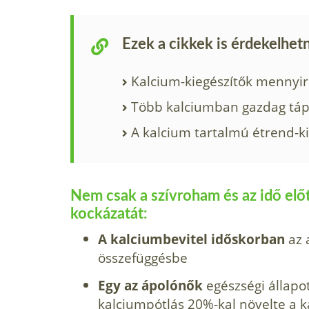
Ezek a cikkek is érdekelhet
Kalcium-kiegészítők mennyi
Több kalciumban gazdag tápl
A kalcium tartalmú étrend-k
Nem csak a szívroham és az idő előtt
kockázatát:
A kalciumbevitel időskorban
az 
összefüggésbe
Egy az ápolónők
egészségi állapot
kalciumpótlás 20%-kal növelte a k