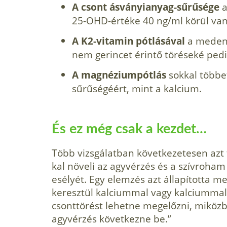
A csont ásványianyag-sűrűsége
a
25-OHD-értéke 40 ng/ml körül van
A K2-vitamin pótlásával
a medenc
nem gerincet érintő töréseké ped
A magnéziumpótlás
sokkal többe
sűrűségéért, mint a kalcium.
És ez még csak a kezdet…
Több vizsgálatban következetesen azt 
kal növeli az agyvérzés és a szívroham
esélyét. Egy elemzés azt állapította m
keresztül kalciummal vagy kalciummal
csonttörést lehetne megelőzni, miközb
agyvérzés következne be.”