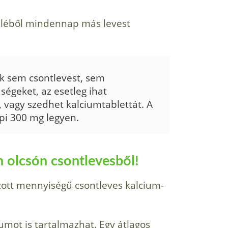
ap léből mindennap más levest
k sem csontlevest, sem
ségeket, az esetleg ihat
 vagy szedhet kalciumtablettát. A
pi 300 mg legyen.
 olcsón csontlevesből!
zott mennyiségű csontleves kalcium-
umot is tartalmazhat. Egy átlagos