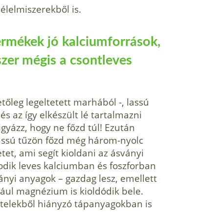
lelmiszerekből is.
termékek jó kalciumforrások,
zer mégis a csontleves
tőleg legeltetett marhából -, lassú
s az így elkészült lé tartalmazni
Vigyázz, hogy ne főzd túl! Ezután
 lassú tűzön főzd még három-nyolc
tet, ami segít kioldani az ásványi
sodik leves kalciumban és foszforban
ányi anyagok – gazdag lesz, emellett
ául magnézium is kioldódik bele.
ételekből hiányzó tápanyagokban is