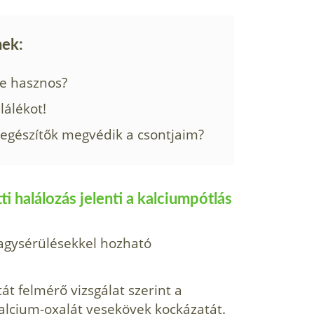
nek:
re hasznos?
álékot!
iegészítők megvédik a csontjaim?
i halálozás jelenti a kalciumpótlás
agysérülésekkel hozható
át felmérő vizsgálat szerint a
alcium-oxalát vesekövek kockázatát.