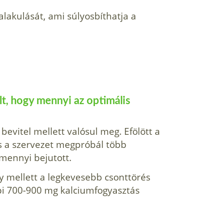
alakulását, ami súlyosbíthatja a
lt, hogy mennyi az optimális
evitel mellett valósul meg. Efölött a
és a szervezet megpróbál több
mennyi bejutott.
y mellett a legkevesebb csonttörés
api 700-900 mg kalciumfogyasztás