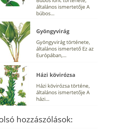
Búbos lonc története,
általános ismertetője A
búbos…
Gyöngyvirág
Gyöngyvirág története,
általános ismertető Ez az
Európában,…
Házi kövirózsa
Házi kövirózsa történe,
általános ismertetője A
házi…
olsó hozzászólások: