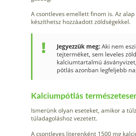
A csontleves emellett finom is. Az al
készíthetsz hozzáadott zöldségekkel.
Jegyezzük meg:
Aki nem eszi
tejterméket, sem leveles zöld
kalciumtartalmú ásványvizet,
pótlás azonban legfeljebb na
Kalciumpótlás természetesen
Ismerünk olyan eseteket, amikor a túl
túladagoláshoz vezetett.
A csontleves literenként 1500 mg kalci