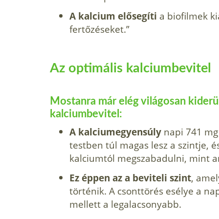
A kalcium elősegíti
a biofilmek ki
fertőzéseket.”
Az optimális kalciumbevitel
Mostanra már elég világosan kiderü
kalciumbevitel:
A kalciumegyensúly
napi 741 mg b
testben túl magas lesz a szintje, 
kalciumtól megszabadulni, mint a
Ez éppen az a beviteli szint
, amel
történik. A csonttörés esélye a n
mellett a legalacsonyabb.