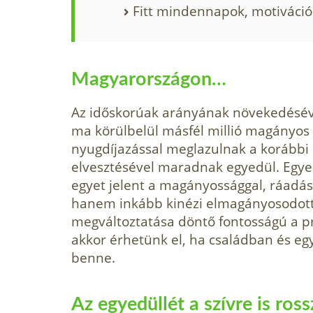
Fitt mindennapok, motiváci
Magyarországon…
Az időskorúak arányának növekedéséve
ma körülbelül másfél millió magányos
nyugdíjazással meglazulnak a korábbi 
elvesztésével maradnak egyedül. Egye
egyet jelent a magányossággal, ráadás
hanem inkább kinézi elmagányosodott 
megváltoztatása döntő fontosságú a p
akkor érhetünk el, ha családban és eg
benne.
Az egyedüllét a szívre is ross