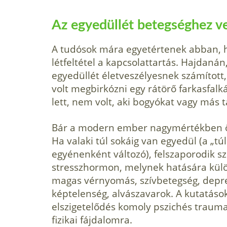
Az egyedüllét betegséghez v
A tudósok mára egyetértenek abban,
létfeltétel a kapcsolattartás. Hajdanán
egyedüllét életveszélyesnek számítot
volt megbirkózni egy rátörő farkasfal
lett, nem volt, aki bogyókat vagy más 
Bár a modern ember nagymértékben önál
Ha valaki túl sokáig van egyedül (a „tú
egyénenként változó), felszaporodik s
stresszhormon, melynek hatására külö
magas vérnyomás, szívbetegség, depres
képtelenség, alvászavarok. A kutatások
elszigetelődés komoly pszichés trauma
fizikai fájdalomra.