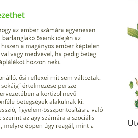
ezethet
 hogy az ember számára egyenesen
, barlanglakó őseink idején az
t, hiszen a magányos ember képtelen
kával vagy medvével, ha pedig beteg
táplálékot hozzon neki.
ló, ősi reflexei mit sem változtak.
l sokáig” értelmezése persze
zervezetében a kortizol nevű
nféle betegségek alakulnak ki:
szió, figyelem-összpontosításra való
 szerint az agy számára a szociális
Ut
, melyre éppen úgy reagál, mint a