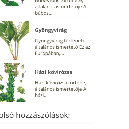
Búbos lonc története,
általános ismertetője A
búbos…
Gyöngyvirág
Gyöngyvirág története,
általános ismertető Ez az
Európában,…
Házi kövirózsa
Házi kövirózsa történe,
általános ismertetője A
házi…
olsó hozzászólások: