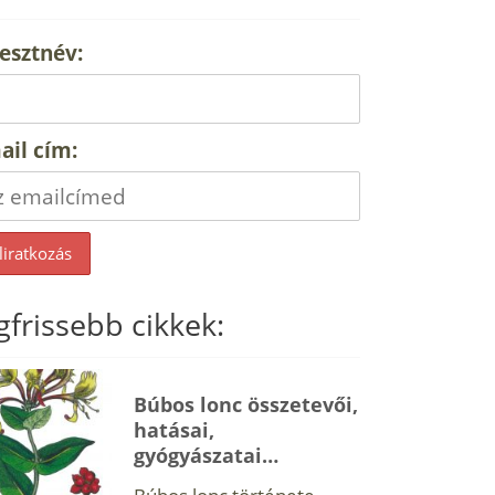
esztnév:
ail cím:
gfrissebb cikkek:
Búbos lonc összetevői,
hatásai,
gyógyászatai…