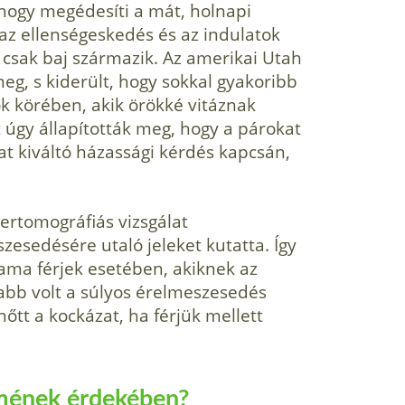
 hogy megédesíti a mát, holnapi
az ellenségeskedés és az indulatok
csak baj származik. Az amerikai Utah
eg, s kiderült, hogy sokkal gyakoribb
k körében, akik örökké vitáznak
 úgy állapították meg, hogy a párokat
at kiváltó házassági kérdés kapcsán,
ertomográfiás vizsgálat
zesedésére utaló jeleket kutatta. Így
 ama férjek esetében, akiknek az
sabb volt a súlyos érelmeszesedés
őtt a kockázat, ha férjük mellett
lmének érdekében?