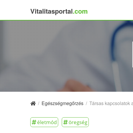
Vitalitasportal
.com
×
/
Egészségmegőrzés
/
Társas kapcsolatok 
életmód
öregség