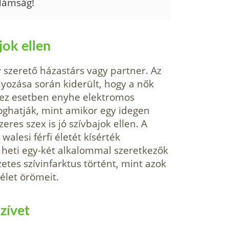
idámság!
jok ellen
y szerető házastárs vagy partner. Az
nyozása során kiderült, hogy a nők
 (ez esetben enyhe elektromos
foghatják, mint amikor egy idegen
eres szex is jó szívbajok ellen. A
walesi férfi életét kísérték
a heti egy-két alkalommal szeretkezők
tes szívinfarktus történt, mint azok
élet örömeit.
zívet