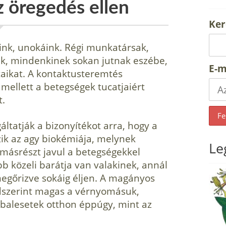
z öregedés ellen
Ker
ink, unokáink. Régi munkatársak,
jük, mindenkinek sokan jutnak eszébe,
E-m
aikat. A kontaktusteremtés
ellett a betegségek tucatjaiért
t.
áltatják a bizonyítékot arra, hogy a
ik az agy biokémiája, melynek
Le
 másrészt javul a betegségekkel
b közeli barátja van valakinek, annál
megőrizve sokáig éljen. A magányos
szerint magas a vérnyomásuk,
 balesetek otthon éppúgy, mint az