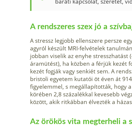
baráti kapcsolat, szeretet, v
A rendszeres szex jó a szívba
A stressz legjobb ellenszere persze eg
agyról készült MRI-felvételek tanulmá
jobban viselik az enyhe stresszhatást
áramütést), ha közben a férjük kezét 
kezét fogják vagy senkiét sem. A rendsz
bristoli egyetem kutatói öt éven át 914 
figyelemmel, s megállapították, hogy 
körében 2,8 százalékkal kevesebb végze
között, akik ritkábban élvezték a házas
Az örökös vita megterheli a s