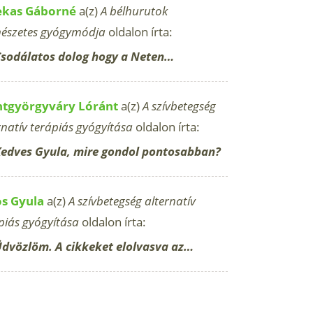
ekas Gáborné
a(z)
A bélhurutok
észetes gyógymódja
oldalon írta:
sodálatos dolog hogy a Neten…
ntgyörgyváry Lóránt
a(z)
A szívbetegség
rnatív terápiás gyógyítása
oldalon írta:
edves Gyula, mire gondol pontosabban?
os Gyula
a(z)
A szívbetegség alternatív
piás gyógyítása
oldalon írta:
dvözlöm. A cikkeket elolvasva az…