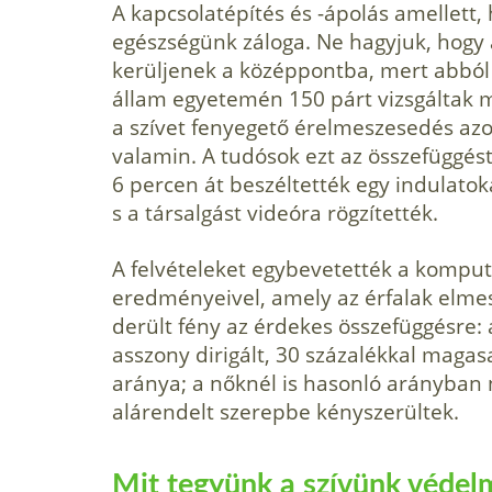
A kapcsolatépítés és -ápolás amellett,
egészségünk záloga. Ne hagyjuk, hogy 
kerüljenek a középpontba, mert abból 
állam egyetemén 150 párt vizsgáltak m
a szívet fenyegető érelmeszesedés azo
valamin. A tudósok ezt az összefüggést
6 percen át beszéltették egy indulatok
s a társalgást videóra rögzítették.
A felvételeket egybevetették a komput
eredményeivel, amely az érfalak elmes
derült fény az érdekes összefüggésre:
asszony dirigált, 30 százalékkal maga
aránya; a nőknél is hasonló arányban n
alárendelt szerepbe kényszerültek.
Mit tegyünk a szívünk véde