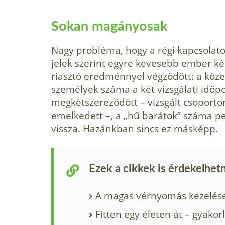
Sokan magányosak
Nagy probléma, hogy a régi kapcsolato
jelek szerint egyre kevesebb ember ké
riasztó eredménnyel végződött: a köze
személyek száma a két vizsgálati időpon
megkétszereződött – vizsgált csoporto
emelkedett –, a „hű barátok” száma p
vissza. Hazánkban sincs ez másképp.
Ezek a cikkek is érdekelhet
A magas vérnyomás kezelése
Fitten egy életen át – gyakor