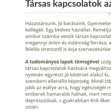
Társas kapcsolatok a
Házastársunk. Jó barátaink. Gyermeke
kollégák. Egy kedves háziállat. Remél
amikor számba veszik társas kapcsolat
megannyi öröm és vidámság forrása, am
felelős stressztől is óvja szervezetünke
A tudományos lapok tömegével
szolg
társas kapcsolatok hatására megváltoz
nyomán egyrészt jó közérzet alakul ki,
szembeni ellenálló képesség. Minél töb
jobb az esélye arra, hogy egészségét 
emberek hamarabb halnak, mert rend
depressziósak, s gyakrabban érik őket
utcán.