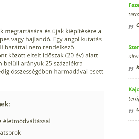
Faz
term
C
k megtartására és újak kiépítésére a
pes vagy hajlandó. Egy angol kutatás
li baráttal nem rendelkező
Sze
t között eltelt időszak (20 év) alatt
alte
n belüli arányuk 25 százalékra
K
edig összességében harmadával esett
Kaj
terá
nek:
Ü
 életmódváltással
latsorok