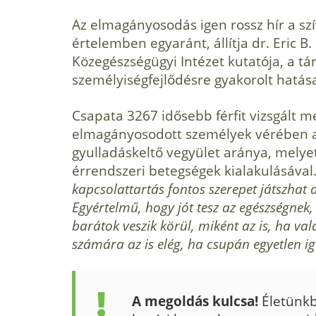
Az elmagányosodás igen rossz hír a szí
értelemben egyaránt, állítja dr. Eric B
Közegészségügyi Intézet kutatója, a tá
személyiségfejlődésre gyakorolt hatás
Csapata 3267 idősebb férfit vizsgált me
elmagányosodott személyek vérében a
gyulladáskeltő vegyület aránya, melye
érrendszeri betegségek kialakulásával
kapcsolattartás fontos szerepet játszhat
Egyértelmű, hogy jót tesz az egészségnek
barátok veszik körül, miként az is, ha val
számára az is elég, ha csupán egyetlen ig
A megoldás kulcsa!
Életünkb