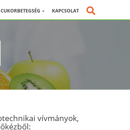
CUKORBETEGSÉG
KAPCSOLAT
otechnikai vívmányok,
sőkézből: