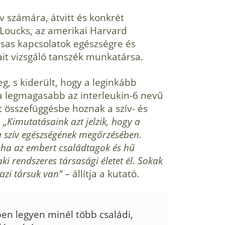
v számára, átvitt és konkrét
. Loucks, az amerikai Harvard
rsas kapcsolatok egészségre és
ait vizsgáló tanszék munkatársa.
g, s kiderült, hogy a leginkább
 legmagasabb az interleukin-6 nevű
t összefüggésbe hoznak a szív- és
.
„Kimutatásaink azt jelzik, hogy a
 a szív egészségének megőrzésében.
, ha az embert családtagok és hű
aki rendszeres társasági életet él. Sokak
azi társuk van”
– állítja a kutató.
en legyen minél több családi,