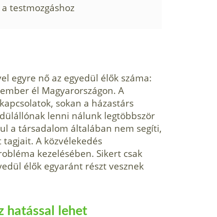
ó a testmozgáshoz
l egyre nő az egyedül élők száma:
 ember él Magyarországon. A
kapcsolatok, sokan a házastárs
dülállónak lenni nálunk legtöbbször
ul a társadalom általában nem segíti,
tagjait. A közvélekedés
robléma kezelésében. Sikert csak
yedül élők egyaránt részt vesznek
z hatással lehet