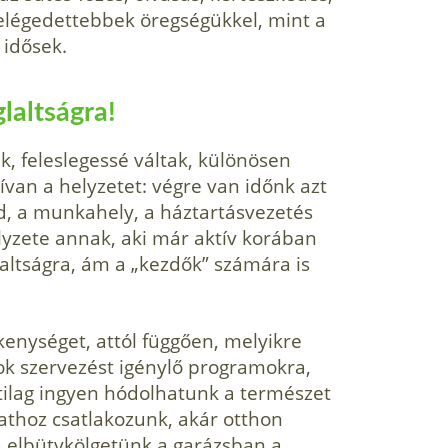
elégedettebbek öregségükkel, mint a
idősek.
glaltságra!
, feleslegessé váltak, különösen
ívan a helyzetet: végre van időnk azt
ád, a munkahely, a háztartásvezetés
lyzete annak, aki már aktív korában
laltságra, ám a „kezdők” számára is
kenységet, attól függően, melyikre
ok szervezést igénylő programokra,
tilag ingyen hódolhatunk a természet
athoz csatlakozunk, akár otthon
a elbütykölgetünk a garázsban a