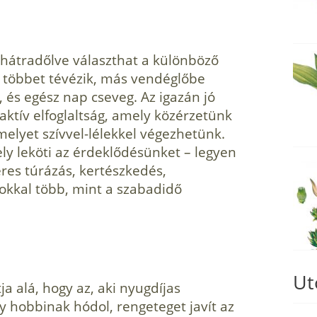
hátradőlve választhat a különböző
i többet tévézik, más vendéglőbe
, és egész nap cseveg. Az igazán jó
aktív elfoglaltság, amely közérzetünk
melyet szívvel-lélekkel végezhetünk.
ly leköti az érdeklődésünket – legyen
eres túrázás, kertészkedés,
okkal több, mint a szabadidő
Ut
 alá, hogy az, aki nyugdíjas
 hobbinak hódol, rengeteget javít az