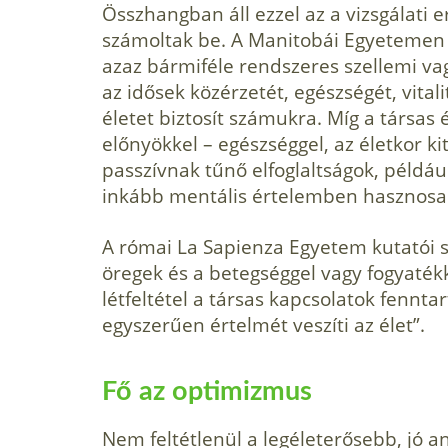
Összhangban áll ezzel az a vizsgálati 
számoltak be. A Manitobái Egyetemen 
azaz bármiféle rendszeres szellemi vag
az idősek közérzetét, egészségét, vita
életet biztosít számukra. Míg a társas é
előnyökkel – egészséggel, az életkor ki
passzívnak tűnő elfoglaltságok, példáu
inkább mentális értelemben hasznosak,
A római La Sapienza Egyetem kutatói 
öregek és a betegséggel vagy fogyaték
létfeltétel a társas kapcsolatok fennt
egyszerűen értelmét veszíti az élet”.
Fő az optimizmus
Nem feltétlenül a legéleterősebb, jó an