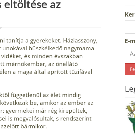
 eltöltése az
Ker
ni tanítja a gyerekeket. Háziasszony,
E-m
olc unokával büszkélkedő nagymama
 a vidéket, és minden évszakban
tt mérnökember, az önellátó
len a maga által aprított tűzifával
Le
ktől függetlenül az élet mindig
 következik be, amikor az ember az
r: gyermekei már rég kirepültek,
ei is megvalósultak, s rendszerint
azelőtt bármikor.