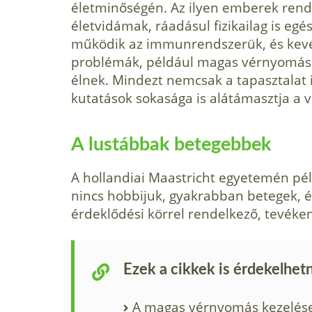
életminőségén. Az ilyen emberek rends
életvidámak, ráadásul fizikailag is e
működik az immunrendszerük, és kevésb
problémák, például magas vérnyomás. 
élnek. Mindezt nemcsak a tapasztalat
kutatások sokasága is alátámasztja a v
A lustábbak betegebbek
A hollandiai Maastricht egyetemén pél
nincs hobbijuk, gyakrabban betegek, 
érdeklődési körrel rendelkező, tevéken
Ezek a cikkek is érdekelhet
A magas vérnyomás kezelése