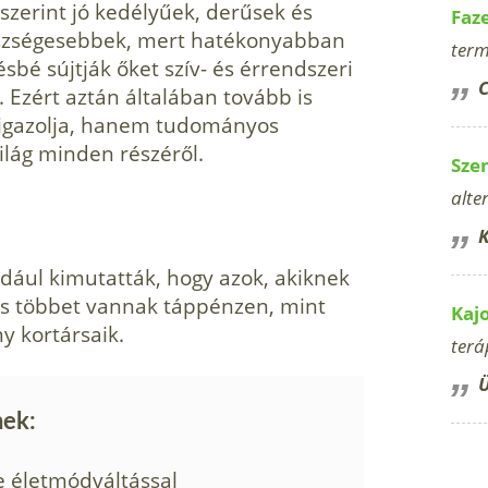
zerint jó kedélyűek, derűsek és
Faz
gészségesebbek, mert hatékonyabban
term
é sújtják őket szív- és érrendszeri
C
Ezért aztán általában tovább is
 igazolja, hanem tudományos
ilág minden részéről.
Sze
alte
K
dául kimutatták, hogy azok, akiknek
és többet vannak táppénzen, mint
Kaj
y kortársaik.
terá
Ü
nek:
 életmódváltással