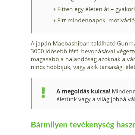
Fitten egy életen át – gyakor
Fitt mindennapok, motiváci
A japán Maebashiban található Gunma
3000 idősebb férfi bevonásával végeztek
magasabb a halandóság azoknak a vár
nincs hobbijuk, vagy akik társasági éle
A megoldás kulcsa!
Mindenna
életünk vagy a világ jobbá vá
Bármilyen tevékenység hasz