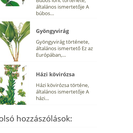
Búbos lonc története,
általános ismertetője A
búbos…
Gyöngyvirág
Gyöngyvirág története,
általános ismertető Ez az
Európában,…
Házi kövirózsa
Házi kövirózsa történe,
általános ismertetője A
házi…
olsó hozzászólások: