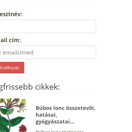
esztnév:
ail cím:
gfrissebb cikkek:
Búbos lonc összetevői,
hatásai,
gyógyászatai…