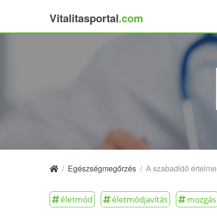
Vitalitasportal
.com
×
/
Egészségmegőrzés
/
A szabadidő értelmes
életmód
életmódjavítás
mozgás