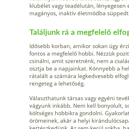
klubélet vagy teadélután, lényegesen 
magányos, inaktív életmódba süppedt 
Találjunk rá a megfelelő elfo
Idősebb korban, amikor sokan úgy érzik
fontos a megfelelő hobbi. Nézzük pozit
csinálni, amit szeretnénk, nem a csal
osztja be a napjainkat. Könnyebb a he
rátalált a számára legkedvesebb elfog
rengeteg a lehetőség.
Választhatunk társas vagy egyéni tevé
vágyunk inkább. Nem kell bonyolult, s
költséges hobbikra gondolni. Gyakorla
örömeinek, akár a helyi kirándulócsap
kertészkedünk. Az sem kerül sokba, h