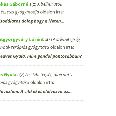
ekas Gáborné
a(z)
A bélhurutok
észetes gyógymódja
oldalon írta:
sodálatos dolog hogy a Neten…
ntgyörgyváry Lóránt
a(z)
A szívbetegség
rnatív terápiás gyógyítása
oldalon írta:
edves Gyula, mire gondol pontosabban?
os Gyula
a(z)
A szívbetegség alternatív
piás gyógyítása
oldalon írta:
dvözlöm. A cikkeket elolvasva az…