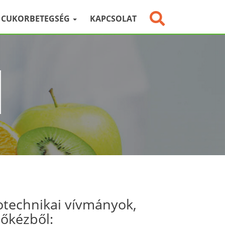
CUKORBETEGSÉG
KAPCSOLAT
otechnikai vívmányok,
sőkézből: