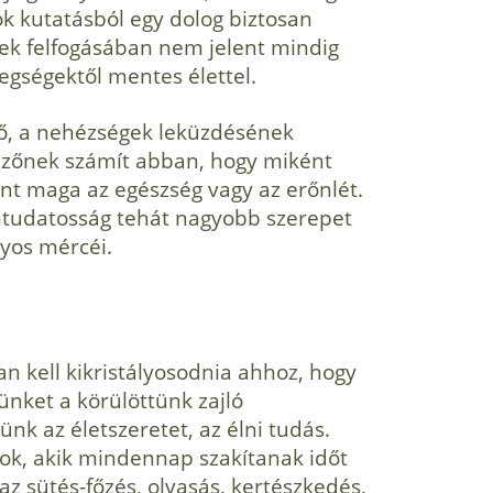
ok kutatásból egy dolog biztosan
ek felfogásában nem jelent mindig
egségektől mentes élettel.
erő, a nehézségek leküzdésének
ezőnek számít abban, hogy miként
nt maga az egészség vagy az erőnlét.
öntudatosság tehát nagyobb szerepet
nyos mércéi.
an kell kikristályosodnia ahhoz, hogy
ünket a körülöttünk zajló
k az életszeretet, az élni tudás.
ok, akik mindennap szakítanak időt
az sütés-főzés, olvasás, kertészkedés,