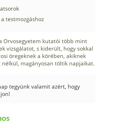
latsorok
ó a testmozgáshoz
 Orvosegyetem kutatói több mint
 vizsgálatot, s kiderült, hogy sokkal
osi öregeknek a körében, akiknek
t nélkül, magányosan töltik napjaikat.
p tegyünk valamit azért, hogy
ljon!
nos