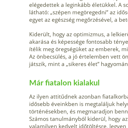
elégedettek a leginkább életükkel. A s
látható: „szépen megöregedni” az idős
egyet az egészség megőrzésével, a bet
Kiderült, hogy az optimizmus, a lelki
akarása és képessége fontosabb tény
ítélik meg öregségüket az emberek, mi
Az önbecsülés, a jó értelemben vett 
játszik, mint a „sikeres élet” hagyomá
Már fiatalon kialakul
Az ilyen attitűdnek azonban fiatalkorb
idősebb éveinkben is megtaláljuk hely
történésekben, és megmaradjon bennün
Számos tanulmányból kiderül, hogy az
valamilyen kedvelt időtöltésre, legyen 