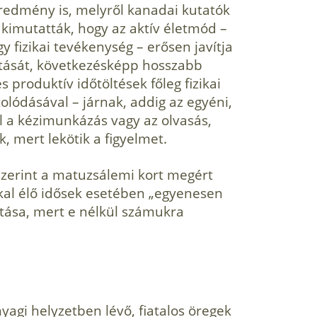
eredmény is, melyről kanadai kutatók
kimutatták, hogy az aktív életmód –
y fizikai tevékenység – erősen javítja
litását, következésképp hosszabb
s produktív időtöltések főleg fizikai
tolódásával – járnak, addig az egyéni,
l a kézimunkázás vagy az olvasás,
 mert lekötik a figyelmet.
szerint a matuzsálemi kort megért
kal élő idősek esetében „egyenesen
artása, mert e nélkül számukra
yagi helyzetben lévő, fiatalos öregek