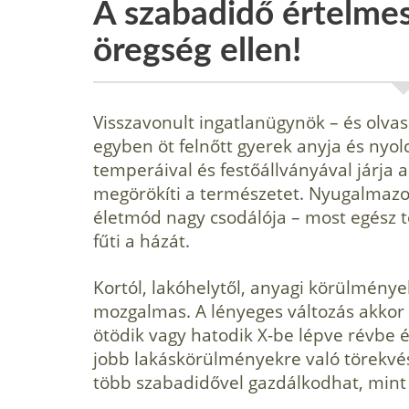
A szabadidő értelmes
öregség ellen!
Visszavonult ingatlanügynök – és olvas
egyben öt felnőtt gyerek anyja és ny
temperáival és festőállványával járja
megörökíti a természetet. Nyugalmazo
életmód nagy csodálója – most egész té
fűti a házát.
Kortól, lakóhelytől, anyagi körülménye
mozgalmas. A lényeges változás akkor
ötödik vagy hatodik X-be lépve révbe é
jobb lakáskörülményekre való törekvés
több szabadidővel gazdálkodhat, mint 