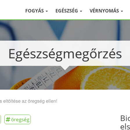
FOGYÁS
EGÉSZSÉG
VÉRNYOMÁS
Egészségmegőrzés
 eltöltése az öregség ellen!
Bi
öregség
el