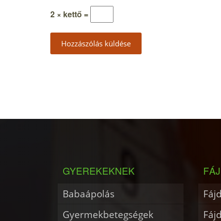
2 × kettő =
GYEREKEKNEK
FÁJ
Babaápolás
Fáj
Gyermekbetegségek
Fáj