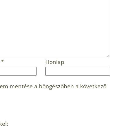
m
*
Honlap
mem mentése a böngészőben a következő
kel: