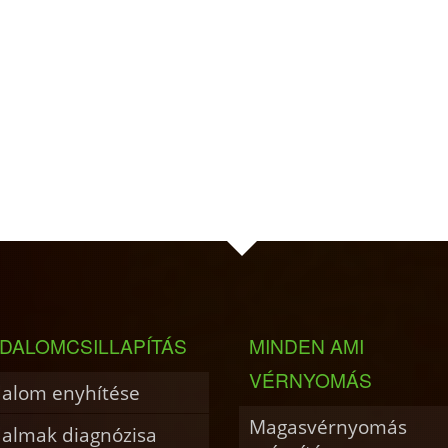
DALOMCSILLAPÍTÁS
MINDEN AMI
VÉRNYOMÁS
dalom enyhítése
Magasvérnyomás
dalmak diagnózisa