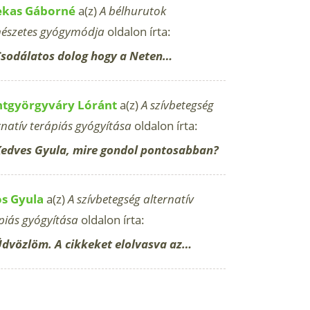
ekas Gáborné
a(z)
A bélhurutok
észetes gyógymódja
oldalon írta:
sodálatos dolog hogy a Neten…
ntgyörgyváry Lóránt
a(z)
A szívbetegség
rnatív terápiás gyógyítása
oldalon írta:
edves Gyula, mire gondol pontosabban?
os Gyula
a(z)
A szívbetegség alternatív
piás gyógyítása
oldalon írta:
dvözlöm. A cikkeket elolvasva az…