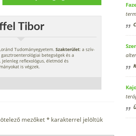
Faz
term
ffel Tibor
C
Sze
s Loránd Tudományegyetem.
Szakterület
: a szív-
alte
 gasztroenterológiai betegségek és a
 Jelenleg reflexológus, életmód és
K
mányokat is végzek.
Kaj
terá
Ü
kötelező mezőket
*
karakterrel jelöltük