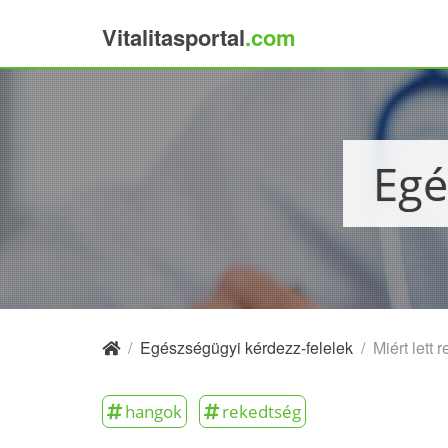
Vitalitasportal
.com
×
Eg
/
Egészségügyi kérdezz-felelek
/
Miért lett
hangok
rekedtség