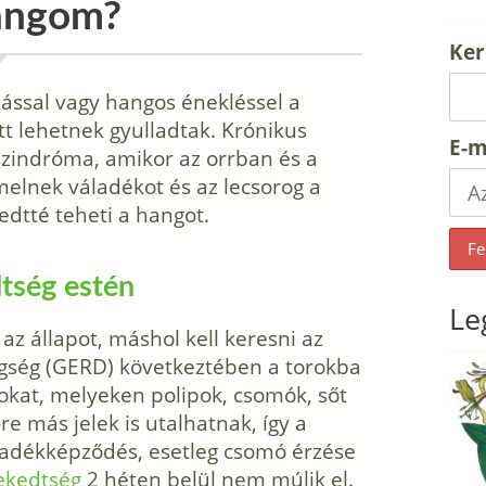
hangom?
Ker
ssal vagy hangos énekléssel a
tt lehetnek gyulladtak. Krónikus
E-m
 szindróma, amikor az orrban és a
melnek váladékot és az lecsorog a
edtté teheti a hangot.
dtség estén
Le
az állapot, máshol kell keresni az
tegség (GERD) következtében a torokba
gokat, melyeken polipok, csomók, sőt
e más jelek is utalhatnak, így a
áladékképződés, esetleg csomó érzése
ekedtség
2 héten belül nem múlik el.