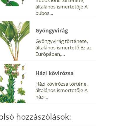
Búbos lonc története,
általános ismertetője A
búbos…
Gyöngyvirág
Gyöngyvirág története,
általános ismertető Ez az
Európában,…
Házi kövirózsa
Házi kövirózsa történe,
általános ismertetője A
házi…
olsó hozzászólások: