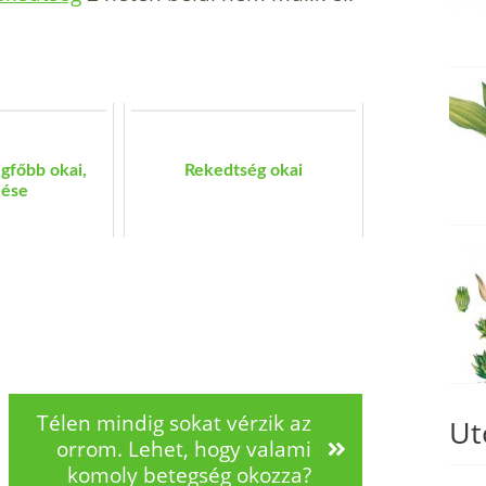
gfőbb okai,
Rekedtség okai
lése
Télen mindig sokat vérzik az
Ut
orrom. Lehet, hogy valami
komoly betegség okozza?