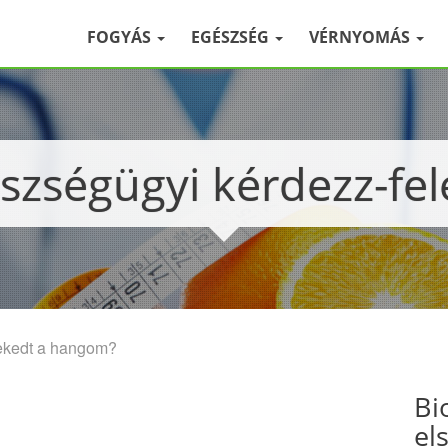
FOGYÁS
EGÉSZSÉG
VÉRNYOMÁS
észségügyi kérdezz-fel
 rekedt a hangom?
Bi
el