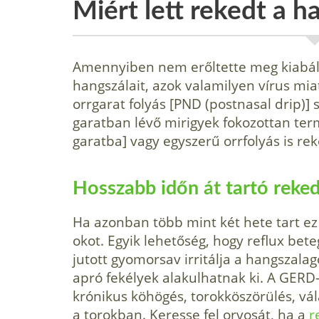
Miért lett rekedt a 
Amennyiben nem erőltette meg kiabálá
hangszálait, azok valamilyen vírus mia
orrgarat folyás [PND (postnasal drip)]
garatban lévő mirigyek fokozottan ter
garatba] vagy egyszerű orrfolyás is rek
Hosszabb időn át tartó reke
Ha azonban több mint két hete tart ez 
okot. Egyik lehetőség, hogy reflux be
jutott gyomorsav irritálja a hangszala
apró fekélyek alakulhatnak ki. A GERD-r
krónikus köhögés, torokköszörülés, v
a torokban. Keresse fel orvosát, ha a
r