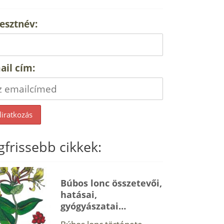
esztnév:
ail cím:
gfrissebb cikkek:
Búbos lonc összetevői,
hatásai,
gyógyászatai…