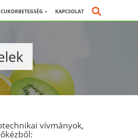
CUKORBETEGSÉG
KAPCSOLAT
elek
otechnikai vívmányok,
sőkézből: