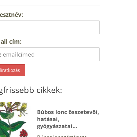
esztnév:
ail cím:
gfrissebb cikkek:
Búbos lonc összetevői,
hatásai,
gyógyászatai…