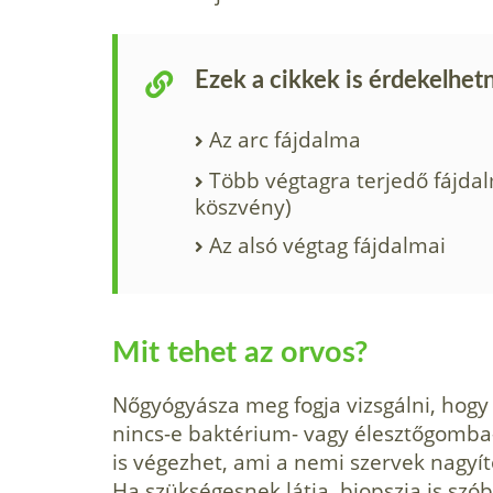
Ezek a cikkek is érdekelhet
Az arc fájdalma
Több végtagra terjedő fájdal
köszvény)
Az alsó végtag fájdalmai
Mit tehet az orvos?
Nőgyógyásza meg fogja vizsgálni, hogy k
nincs-e baktérium- vagy élesztőgomba-
is végezhet, ami a nemi szervek nagyít
Ha szükségesnek látja, biopszia is szób