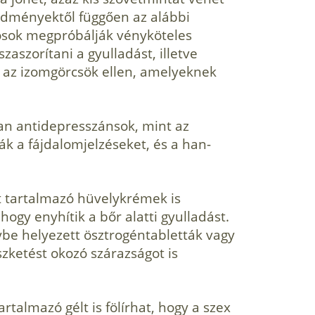
redményektől függően az alábbi
osok megpró­bálják vényköteles
aszorítani a gyulladást, illetve
 az izomgörcsök ellen, amelyeknek
an antidepresszánsok, mint az
ák a fájdalomjelzéseket, és a han­
t tartalmazó hüvelykrémek is
hogy enyhítik a bőr alatti gyulla­dást.
be helyezett ösztrogéntabletták vagy
szketést okozó szárazságot is
rtalmazó gélt is fölírhat, hogy a szex