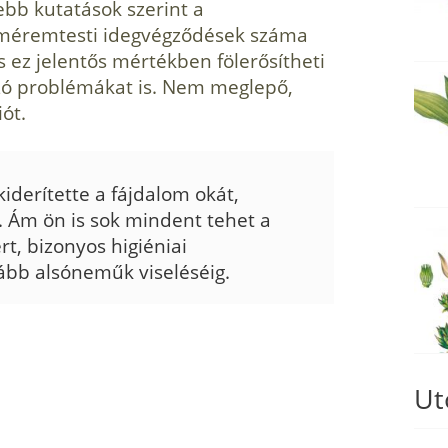
ebb kutatások szerint a
eméremtesti idegvégződések száma
 s ez jelentős mértékben fölerősítheti
zó problémákat is. Nem meglepő,
ót.
iderítette a fájdalom okát,
. Ám ön is sok mindent tehet a
t, bizonyos higiéniai
zább alsóneműk viseléséig.
Ut