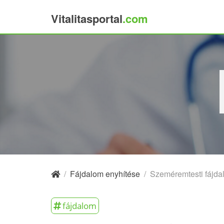
Vitalitasportal
.com
×
/
Fájdalom enyhítése
/
Szeméremtesti fájda
fájdalom