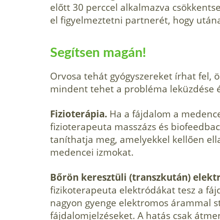
előtt 30 perccel alkalmazva csökkentse
el figyelmeztetni partnerét, hogy után
Segítsen magán!
Orvosa tehát gyógyszereket írhat fel, 
mindent tehet a probléma leküzdése 
Fizioterápia.
Ha a fájdalom a medencef
fizioterapeuta masszázs és biofeedback
taníthatja meg, amelyekkel kellően ella
medencei izmokat.
Bőrön keresztüli (transzkután) elekt
fizikoterapeuta elektródákat tesz a fáj
nagyon gyenge elektromos árammal stimu
fájdalomjelzéseket. A hatás csak átmene