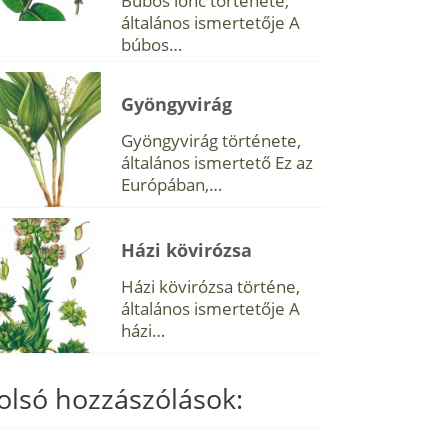
Búbos lonc története,
általános ismertetője A
búbos…
Gyöngyvirág
Gyöngyvirág története,
általános ismertető Ez az
Európában,…
Házi kövirózsa
Házi kövirózsa történe,
általános ismertetője A
házi…
olsó hozzászólások: