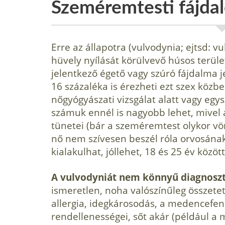
Szeméremtesti fájda
Erre az állapotra (vulvodynia; ejtsd: 
hüvely nyí­lását körülvevő húsos terül
jelentkező égető vagy szúró fájdalma 
16 százaléka is érezheti ezt szex köz
nőgyógyászati vizsgálat alatt vagy egy
számuk ennél is nagyobb lehet, mivel 
tünetei (bár a szeméremtest olykor vö
nő nem szívesen beszél róla orvosának
kialakulhat, jól­lehet, 18 és 25 év közöt
A vulvodyniát nem könnyű diagnoszt
ismeretlen, noha valószínűleg összetet
allergia, idegkárosodás, a medencefené
rendellenességei, sőt akár (például a