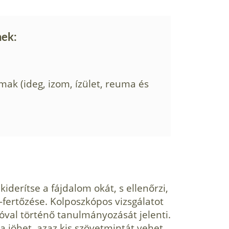
nek:
mak (ideg, izom, ízület, reuma és
iderítse a fájdalom okát, s ellen­őrzi,
fertőzése. Kolposzkópos vizsgálatot
óval történő tanulmá­nyozását jelenti.
a jöhet, azaz kis szövetmintát vehet