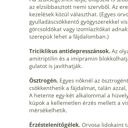
az elzsibbasztott nemi szervből. Az e
kezelések közül választhat. (Egyes orv
gyulladáscsökkentő gyógyszerekkel vissz
görcsoldókat vagy izomlazítókat adnak
szerepük lehet a fájdalomban.)
Triciklikus antidepresszánsok.
Az oly
amitriptilin és a imipramin blokkolhatj
gulatot is javíthatják.
Ösztrogén.
Egyes nőknél az ösztrogén
csökkenthetik a fájdalmat, talán azzal, 
A hetente egy-két alkalommal a hüvely
kúpok a kellemetlen érzés mellett a vi
mérsékelhetik.
Érzéstelenítőgélek.
Orvosa lidokaint ta