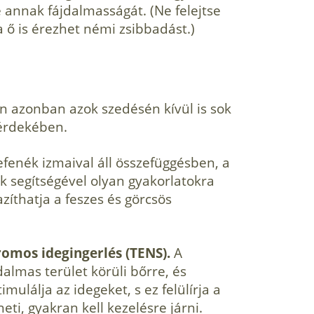
 annak fájdalmasságát. (Ne felejtse
a ő is érezhet némi zsibbadást.)
ön azonban azok szedésén kívül is sok
érdekében.
enék izmaival áll összefüggés­ben, a
 segítségével olyan gyakor­latokra
zíthatja a feszes és görcsös
romos idegingerlés (TENS).
A
dalmas terület körüli bőrre, és
lálja az idegeket, s ez felülírja a
ti, gyakran kell kezelésre járni.