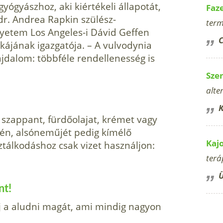
ógyászhoz, aki kiértékeli álla­potát,
Faz
r. Andrea Rapkin szü­lész-
term
gyetem Los Angeles-i Dávid Geffen
C
kájának igazgatója. – A vulvodynia
ájdalom: többféle rend­ellenesség is
Sze
alte
K
 szappant, fürdőolajat, krémet vagy
kén, alsóneműjét pedig kímélő
Kaj
sztálkodáshoz csak vizet használjon:
terá
Ü
nt!
udj a aludni magát, ami mindig nagyon