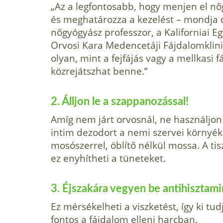
„Az a legfontosabb, hogy menjen el nőgy
és meghatározza a kezelést – mondja d
nőgyógyász professzor, a Kaliforniai E
Orvosi Kara Medencetáji Fájdalomklini
olyan, mint a fejfájás vagy a mellkasi f
közrejátszhat benne.”
2. Álljon le a szappanozással!
Amíg nem járt orvosnál, ne használjon
intim dezodort a nemi szervei környé
mosószerrel, öblítő nélkül mossa. A ti
ez enyhítheti a tüneteket.
3. Éjszakára vegyen be antihisztami
Ez mérsékelheti a viszketést, így ki t
fontos a fájdalom elleni harcban.