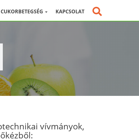
CUKORBETEGSÉG
KAPCSOLAT
otechnikai vívmányok,
sőkézből: