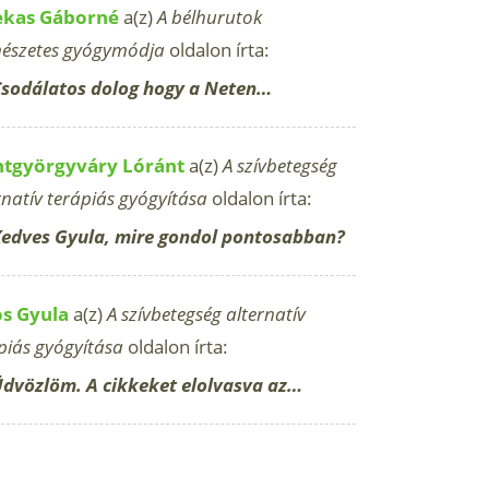
ekas Gáborné
a(z)
A bélhurutok
észetes gyógymódja
oldalon írta:
sodálatos dolog hogy a Neten…
ntgyörgyváry Lóránt
a(z)
A szívbetegség
rnatív terápiás gyógyítása
oldalon írta:
edves Gyula, mire gondol pontosabban?
os Gyula
a(z)
A szívbetegség alternatív
piás gyógyítása
oldalon írta:
dvözlöm. A cikkeket elolvasva az…