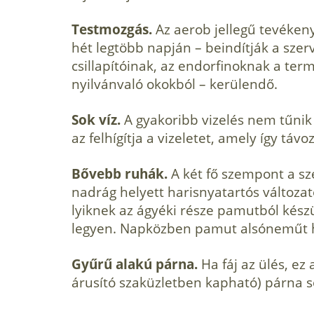
Testmozgás.
Az aerob jellegű tevékeny
hét legtöbb napján – beindítják a sze
csillapítóinak, az endorfinoknak a te
nyilvánvaló okokból – kerülendő.
Sok víz.
A gyakoribb vizelés nem tűnik 
az felhígítja a vizeletet, amely így táv
Bővebb ruhák.
A két fő szempont a sze
nadrág helyett harisnyatartós változat
lyiknek az ágyéki része pamutból készül
legyen. Napközben pamut alsóneműt h
Gyűrű alakú párna.
Ha fáj az ülés, ez
árusító szaküzletben kapható) párna s