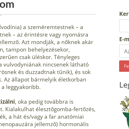
lom
Ker
vulvodínia) a szeméremtestnek – a
etnek – az érintésre vagy nyomásra
E-m
jellemző. Azt mondják, a nőknek akár
ben, tampon behelyezésekor,
szerűen csak üléskor. Tényleges
a vulvodyniának nincsenek látható
rösnek és duzzadtnak tűnik), és sok
. Az állapot bármelyik életkorban
Le
t a leggyakoribb.
izálni
, oka pedig továbbra is
t. Kialakulhat élesztőgomba-fer­tőzés,
k, a hát és/vagy a far ana­tómiai
 menopauzára jellemző) hor­monális