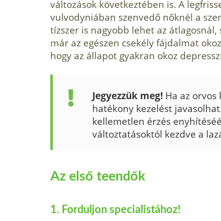
változások következtében is. A legfriss
vulvodyniában szenvedő nőknél a sz
tízszer is nagyobb lehet az átlagosnál,
már az egészen csekély fájdalmat oko
hogy az állapot gyakran okoz depresszi
Jegyezzük meg!
Ha az orvos k
hatékony kezelést javasolhat
kellemetlen érzés enyhítéséér
változtatásoktól kezdve a la
Az első teendők
1. Forduljon specialistához!