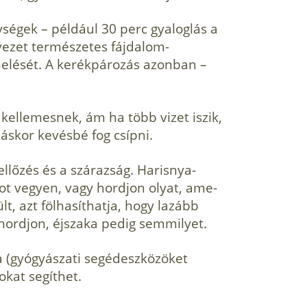
ségek – például 30 perc gyalog­lás a
rvezet természetes fájdalom­
rmelését. A kerékpározás azonban –
kellemesnek, ám ha több vizet iszik,
ozáskor kevésbé fog csípni.
llőzés és a szárazság. Harisnya­
ot vegyen, vagy hordjon olyat, ame­
t, azt fölhasíthatja, hogy lazább
ordjon, éjszaka pedig semmilyet.
 a (gyógyászati segédeszközöket
okat segíthet.