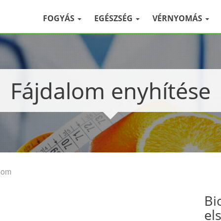
FOGYÁS
EGÉSZSÉG
VÉRNYOMÁS
Fájdalom enyhítése
lom
Bi
el