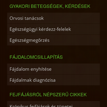
GYAKORI BETEGSÉGEK, KÉRDÉSEK
Orvosi tanácsok
Egészségügyi kérdezz-felelek
Egészségmegőrzés
FÁJDALOMCSILLAPÍTÁS
Fájdalom enyhítése
Fájdalmak diagnózisa
FEJFÁJÁSRÓL NÉPSZERŰ CIKKEK
Krónikus fejfájások és tünetei