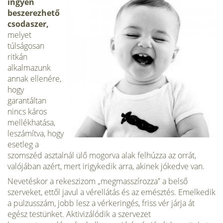
ingyen
beszerezhető
csodaszer,
melyet
túlságosan
ritkán
alkalmazunk
annak ellenére,
hogy
garantáltan
nincs káros
mellékhatása,
leszámítva, hogy
esetleg a
szomszéd asztalnál ülő mogorva alak felhúzza az orrát,
valójában azért, mert irigykedik arra, akinek jókedve van.
Nevetéskor a rekeszizom „megmasszírozza” a belső
szerveket, ettől javul a vérellátás és az emésztés. Emelkedik
a pulzusszám, jobb lesz a vérkeringés, friss vér járja át
egész testünket. Aktivizálódik a szervezet