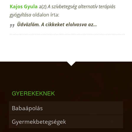
Kajos Gyula
a(z)
A szívbetegség alternatív terápiás
gyógyítása
oldalon írta:
Üdvözlöm. A cikkeket elolvasva az…
GYEREKEKNEK
Babaápolás
Gyermekbetegségek