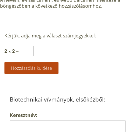
A nevem, e-mail címem, és weboldalcímem mentése a
böngészőben a következő hozzászólásomhoz.
Kérjük, adja meg a választ számjegyekkel:
2 × 2 =
Biotechnikai vívmányok, elsőkézből:
Keresztnév: