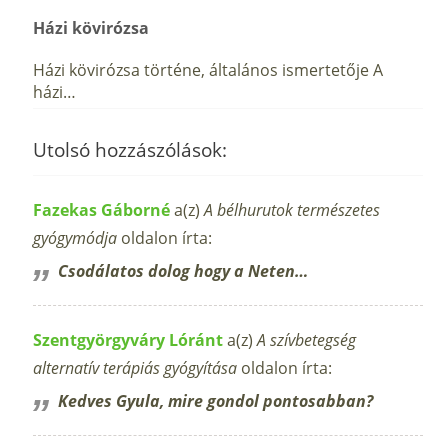
Házi kövirózsa
Házi kövirózsa történe, általános ismertetője A
házi…
Utolsó hozzászólások:
Fazekas Gáborné
a(z)
A bélhurutok természetes
gyógymódja
oldalon írta:
Csodálatos dolog hogy a Neten…
Szentgyörgyváry Lóránt
a(z)
A szívbetegség
alternatív terápiás gyógyítása
oldalon írta:
Kedves Gyula, mire gondol pontosabban?