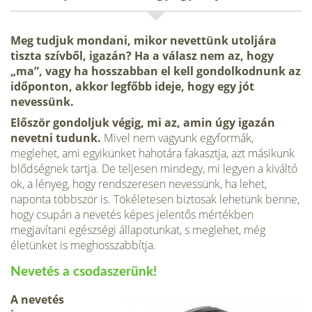
Meg tudjuk mondani, mikor nevettünk utoljára
tiszta szívből, igazán? Ha a válasz nem az, hogy
„ma”, vagy ha hosszabban el kell gondolkodnunk az
időponton, akkor legfőbb ideje, hogy egy jót
nevessünk.
Először gondoljuk végig, mi az, amin úgy igazán
nevetni tudunk.
Mivel nem vagyunk egyformák,
meglehet, ami egyikünket hahotára fakasztja, azt másikunk
blődségnek tartja. De teljesen mindegy, mi legyen a kiváltó
ok, a lényeg, hogy rendszeresen nevessünk, ha lehet,
naponta többször is. Tökéletesen biztosak lehetünk benne,
hogy csupán a nevetés képes jelentős mértékben
megjavítani egészségi állapotunkat, s meglehet, még
életünket is meghosszabbítja.
Nevetés a csodaszerünk!
A nevetés