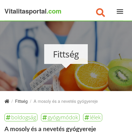
Vitalitasportal
.com
×
Fittség
/
Fittség
/
A mosoly és a nevetés gyógyereje
boldogság
gyógymódok
lélek
A mosoly és a nevetés gyógyereje