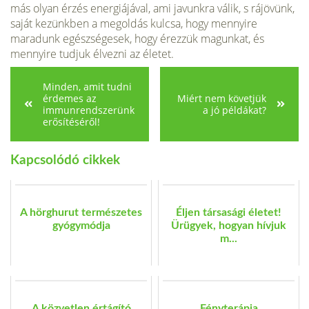
más olyan érzés energiájával, ami javunkra válik, s rájövünk,
saját kezünkben a megoldás kulcsa, hogy mennyire
maradunk egészségesek, hogy érezzük magunkat, és
mennyire tudjuk élvezni az életet.
Minden, amit tudni
érdemes az
Miért nem követjük
immunrendszerünk
a jó példákat?
erősítéséről!
Kapcsolódó cikkek
A hörghurut természetes
Éljen társasági életet!
gyógymódja
Ürügyek, hogyan hívjuk
m...
A közvetlen értágító
Fényterápia