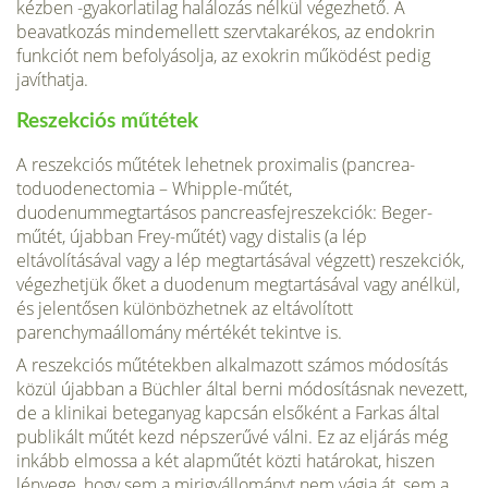
kézben -gyakorlatilag halálozás nélkül végezhető. A
beavatkozás mindemellett szervtakarékos, az endokrin
funkciót nem befolyásolja, az exokrin működést pedig
javíthatja.
Reszekciós műtétek
A reszekciós műtétek lehetnek proximalis (pancrea-
toduodenectomia – Whipple-műtét,
duodenummegtartásos pancreasfejreszekciók: Beger-
műtét, újabban Frey-műtét) vagy distalis (a lép
eltávolításával vagy a lép megtartásával végzett) reszekciók,
végezhetjük őket a duodenum megtartásával vagy anélkül,
és jelentősen különbözhetnek az eltávolított
parenchymaállomány mértékét tekintve is.
A reszekciós műtétekben alkalmazott számos módosítás
közül újabban a Büchler által berni módosításnak nevezett,
de a klinikai beteganyag kapcsán elsőként a Farkas által
publikált műtét kezd népszerűvé válni. Ez az eljárás még
inkább elmossa a két alapműtét közti határokat, hiszen
lényege, hogy sem a mirigyállományt nem vágja át, sem a