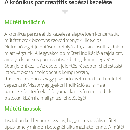
A krónikus pancreatitis sebészi kezelése
Műtéti indikáció
A krónikus pancreatitis kezelése alapvetően konzervatív,
műtétet csak bizonyos szövődmények, illetve az
életminőséget jelentősen befolyásoló, állandósult fájdalom
miatt végzünk. A leggyakoribb műtéti indikáció a fájdalom,
amely a krónikus pancreatitises betegek mint-egy 95%-
ában jelentkezik. Az esetek jelentős részében cholestasist,
icterust okozó choledochus kompresszió,
duodenumstenosis vagy pszeudociszta miatt kell műtétet
végeznünk. Viszonylag gyakori indikáció az is, ha a
pancreasfeji térfoglaló folyamat kapcsán nem tudjuk
biztosan kizárni a malignitás lehetőségét.
Műtéti típusok
Tisztában kell lennünk azzal is, hogy nincs ideális műtéti
típus, amely minden betegnél alkalmazható lenne. A műtéti