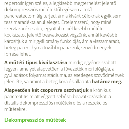
repertoár igen széles, a legkisebb megterhelést jelentő
dekompressziós műtétektől egészen a totál
pancreatectomiáig terjed, ám a kívánt céloknak egyik sem
tesz maradéktalanul eleget. Értelemszerű, hogy minél
szervtakarékosabb, egyúttal minél kisebb műtéti
kockázatot jelentő beavatkozást végzünk, annál kevésbé
károsítjuk a mirigyállomány funkcióját, ám a visszamaradt,
beteg parenchyma további panaszok, szövődmények
forrása lehet.
A műtéti típus kiválasztása
mindig egyénre szabott
legyen, amelyet alapvetően a fővezeték morfológiája, a
gyulladásos folyamat stádiuma, az esetleges szövődmények
jelenléte, valamint a beteg kora és állapota
határoz meg.
Alapvetően két csoportra oszthatjuk
a krónikus
pancreatitis miatt végzett sebészi beavatkozásokat: a
distalis dekompressziós műtétekre és a reszekciós
műtétekre.
Dekompressziós műtétek