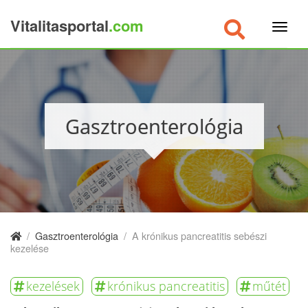
Vitalitasportal
.com
×
Gasztroenterológia
/
Gasztroenterológia
/
A krónikus pancreatitis sebészi
kezelése
kezelések
krónikus pancreatitis
műtét