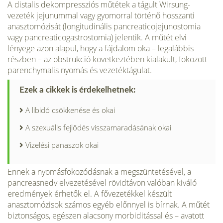
A distalis dekompressziós műtétek a tágult Wirsung-
vezeték jejunummal vagy gyomorral történő hosszanti
anasztomózisát (longitudinális pancreaticojejunostomia
vagy pancreaticogastrostomia) jelentik. A műtét elvi
lényege azon alapul, hogy a fájdalom oka – legalábbis
részben – az obstrukció következtében kialakult, fokozott
parenchymalis nyomás és vezetéktágulat.
Ezek a cikkek is érdekelhetnek:
A libidó csökkenése és okai
A szexuális fejlődés visszamaradásának okai
Vizelési panaszok okai
Ennek a nyomásfokozódásnak a megszüntetésével, a
pancreasnedv elvezetésével rövidtávon valóban kiváló
eredmények érhetők el. A fővezetékkel készült
anasztomózisok számos egyéb előnnyel is bírnak. A műtét
biztonságos, egészen alacsony morbiditással és – avatott