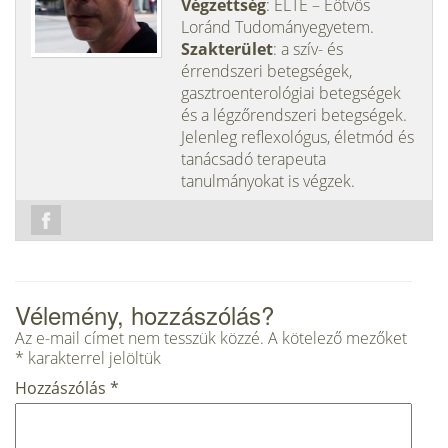
Végzettség
: ELTE – Eötvös
Loránd Tudományegyetem.
Szakterület
: a szív- és
érrendszeri betegségek,
gasztroenterológiai betegségek
és a légzőrendszeri betegségek.
Jelenleg reflexológus, életmód és
tanácsadó terapeuta
tanulmányokat is végzek.
Vélemény, hozzászólás?
Az e-mail címet nem tesszük közzé.
A kötelező mezőket
*
karakterrel jelöltük
Hozzászólás
*