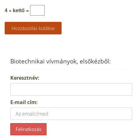
4 × kettő =
Biotechnikai vívmányok, elsőkézből:
Keresztnév:
E-mail cím: