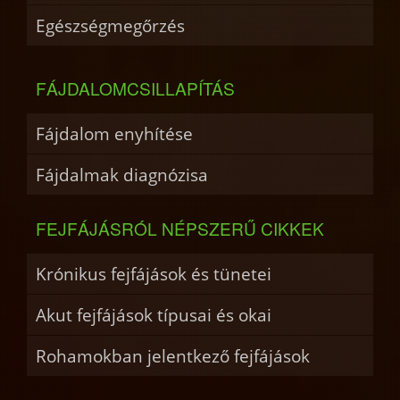
Egészségmegőrzés
FÁJDALOMCSILLAPÍTÁS
Fájdalom enyhítése
Fájdalmak diagnózisa
FEJFÁJÁSRÓL NÉPSZERŰ CIKKEK
Krónikus fejfájások és tünetei
Akut fejfájások típusai és okai
Rohamokban jelentkező fejfájások