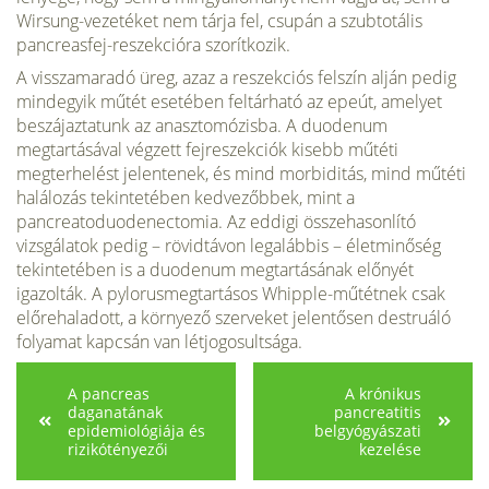
Wirsung-vezetéket nem tárja fel, csupán a szubtotális
pancreasfej-reszekcióra szorítkozik.
A visszamaradó üreg, azaz a reszekciós felszín alján pedig
mindegyik műtét esetében feltárható az epeút, amelyet
beszájaztatunk az anasztomózisba. A duodenum
megtartásával végzett fejreszekciók kisebb műtéti
megterhelést jelentenek, és mind morbiditás, mind műtéti
halálozás tekintetében kedvezőbbek, mint a
pancreatoduodenectomia. Az eddigi összehasonlító
vizsgálatok pedig – rövidtávon legalábbis – életminőség
tekintetében is a duodenum megtartásának előnyét
igazolták. A pylorusmegtartásos Whipple-műtétnek csak
előrehaladott, a környező szerveket jelentősen destruáló
folyamat kapcsán van létjogosultsága.
A pancreas
A krónikus
daganatának
pancreatitis
epidemiológiája és
belgyógyászati
rizikótényezői
kezelése