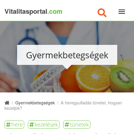
Vitalitasportal
.com
×
Gyermekbetegségek
/
Gyermekbetegségek
/
A heregyulladás tünetei, hogyan
kezeljük?
here
kezelések
tünetek