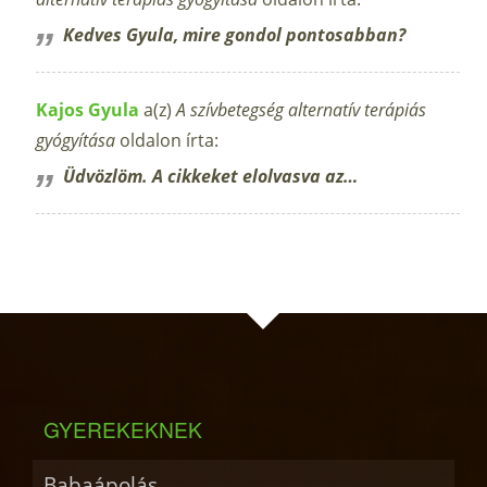
Kedves Gyula, mire gondol pontosabban?
Kajos Gyula
a(z)
A szívbetegség alternatív terápiás
gyógyítása
oldalon írta:
Üdvözlöm. A cikkeket elolvasva az…
GYEREKEKNEK
Babaápolás