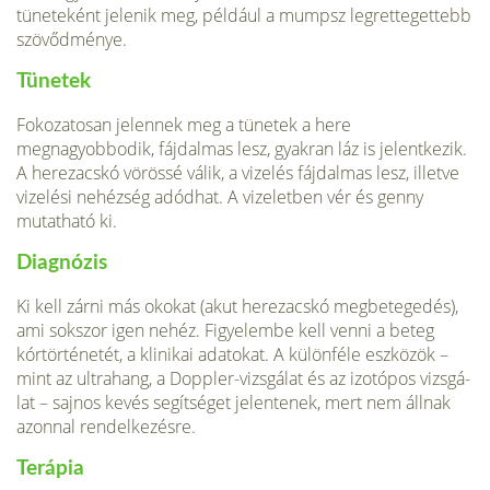
tüneteként jelenik meg, például a mumpsz legrettegettebb
szövődménye.
Tünetek
Fokozatosan jelennek meg a tünetek a here
megnagyobbodik, fáj­dalmas lesz, gyakran láz is jelentkezik.
A herezacskó vörössé válik, a vizelés fájdal­mas lesz, illetve
vizelési nehézség adódhat. A vizeletben vér és genny
mutatható ki.
Diagnózis
Ki kell zárni más okokat (akut herezacskó megbetegedés),
ami sokszor igen nehéz. Figyelembe kell venni a beteg
kórtörténetét, a klinikai adatokat. A különféle eszközök –
mint az ultrahang, a Doppler-vizsgálat és az izotópos vizsgá­
lat – sajnos kevés segítséget jelentenek, mert nem állnak
azonnal rendelkezésre.
Terápia