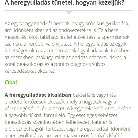
A heregyulladás tünetei, hogyan kezeljük?
Az egyik vagy mindkét here akut vagy krónikus gyulladása,
ami időnként kiterjed az ondóvezetékre is. Ez a here
mögött és fölött található, és lehetővé teszi a sper­miumok
számára a heréből való kijutást. A heregyulladás az egyik
lehetséges oka az akut herezacskó-gyulladásnak. Ezekben
az esetekben, csakúgy, mint az ondózsinór torzuláskor, a
korai beavatkozás és a pontos diagnózis súlyos
károsodásokat okozhat.
Okai
A heregyulladást általában
bakte­riális vagy más
eredetű fertőzések okozzák, mely a húgyutak vagy a
vérkeringés felől éri a herét. A kisgyerekeknél ritka, inkább
a nagyobb fiúknál fordul elő. Egy esetleges sebészeti
beavatkozás következ­tében felhelyezett katéter is
előidézhet húgyúti fertőzést vagy heregyulladást. Időnként
a heregyulladás valamilyen más vírusos fertőzés kísérő