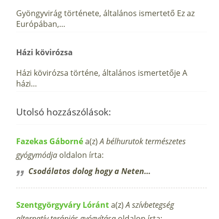
Gyöngyvirág története, általános ismertető Ez az
Európában,…
Házi kövirózsa
Házi kövirózsa történe, általános ismertetője A
házi…
Utolsó hozzászólások:
Fazekas Gáborné
a(z)
A bélhurutok természetes
gyógymódja
oldalon írta:
Csodálatos dolog hogy a Neten…
Szentgyörgyváry Lóránt
a(z)
A szívbetegség
alternatív terápiás gyógyítása
oldalon írta: