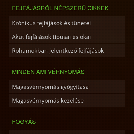
FEJFÁJÁSRÓL NÉPSZERŰ CIKKEK
Krónikus fejfájások és tünetei
Akut fejfájások típusai és okai
Rohamokban jelentkező fejfájások
MINDEN AMI VÉRNYOMÁS
Magasvérnyomás gyógyítása
Magasvérnyomás kezelése
FOGYÁS