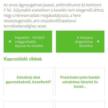
Az orvos ágynyugalmat javasol, antibiotikumot és kortizont
ír fel. Súlyosabb esetekben a kezelés nem elegendő ahhoz,
hogy a heresorvadást megakadályozza, a here
összezsugorodik, ami visszafor­díthatatlanul
terméketlenséghez vezet.
Hepatitis - Fertőző
A herpesz
májgyulladás
diagnózisa,
típusai és tünetei
kezelése
Kapcsolódó cikkek
Szívzörej okai
Postcholecystectomiás
gyermekeknél, kezelhető?
szindróma tünetei és
kezel...