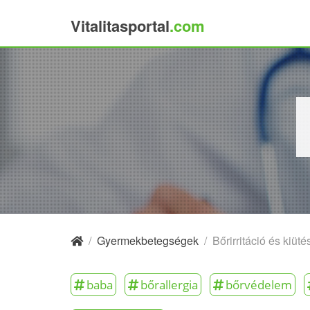
Vitalitasportal
.com
×
/
Gyermekbetegségek
/
Bőrir­ritáció és kiü
baba
bőrallergia
bőrvédelem