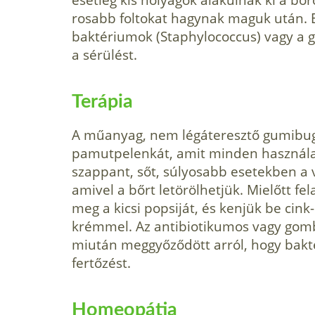
rosabb foltokat hagynak maguk után.
baktériumok (Staphylococcus) vagy a 
a sérülést.
Terápia
A műanyag, nem légáteresztő gumibugy
pamutpelenkát, amit minden használat 
szappant, sőt, súlyosabb esetekben a vize
amivel a bőrt letörölhetjük. Mielőtt fel
meg a kicsi popsiját, és kenjük be cin
krémmel. Az antibiotikumos vagy gomba
miután meggyőződött arról, hogy bak
fertőzést.
Homeopátia