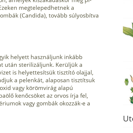
 Ezeken megtelepedhetnek a
gombák (Candida), tovább súlyosbítva
ik helyett használjunk inkább
után sterilizáljunk. Kerüljük a
t is he­lyettesítsük tisztító olajjal,
adjuk a pelenkát, alaposan tisztítsuk
k-oxid vagy körömvirág alapú
ölő kenőcsöket az orvos írja fel,
tériumok vagy gombák okozzák-e a
Ut