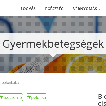
FOGYÁS
EGÉSZSÉG
VÉRNYOMÁS
Gyermekbetegségek
tés pelenkában
Bi
csecsemő
pelenka
el