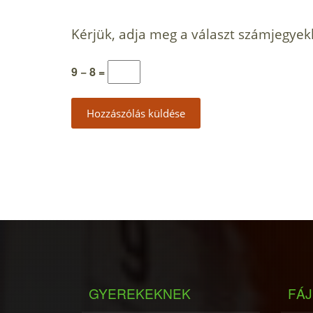
Kérjük, adja meg a választ számjegyek
9 − 8 =
GYEREKEKNEK
FÁJ