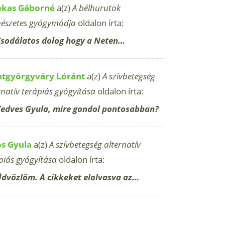
ekas Gáborné
a(z)
A bélhurutok
észetes gyógymódja
oldalon írta:
sodálatos dolog hogy a Neten…
ntgyörgyváry Lóránt
a(z)
A szívbetegség
rnatív terápiás gyógyítása
oldalon írta:
edves Gyula, mire gondol pontosabban?
os Gyula
a(z)
A szívbetegség alternatív
piás gyógyítása
oldalon írta:
dvözlöm. A cikkeket elolvasva az…