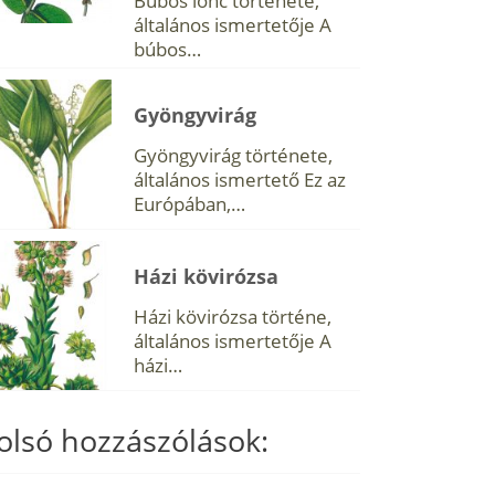
Búbos lonc története,
általános ismertetője A
búbos…
Gyöngyvirág
Gyöngyvirág története,
általános ismertető Ez az
Európában,…
Házi kövirózsa
Házi kövirózsa történe,
általános ismertetője A
házi…
olsó hozzászólások: