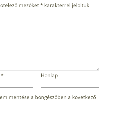
kötelező mezőket
*
karakterrel jelöltük
m
*
Honlap
mem mentése a böngészőben a következő