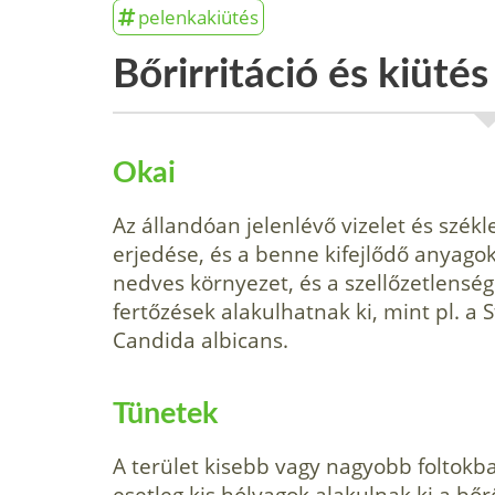
pelenkakiütés
Bőrir­ritáció és kiüt
Okai
Az állandóan jelenlévő vizelet és szék
erjedése, és a benne kifejlődő anyagok 
nedves környezet, és a szellőzetlenség m
fertőzések alakulhatnak ki, mint pl. a
Candida albicans.
Tünetek
A terület kisebb vagy na­gyobb foltokba
esetleg kis hólyagok alakulnak ki a bő