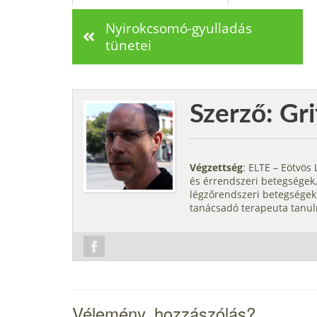
Nyirokcsomó-gyulladás
tünetei
Szerző: Gri
Végzettség
: ELTE – Eötvö
és érrendszeri betegségek,
légzőrendszeri betegségek.
tanácsadó terapeuta tanul
Vélemény, hozzászólás?