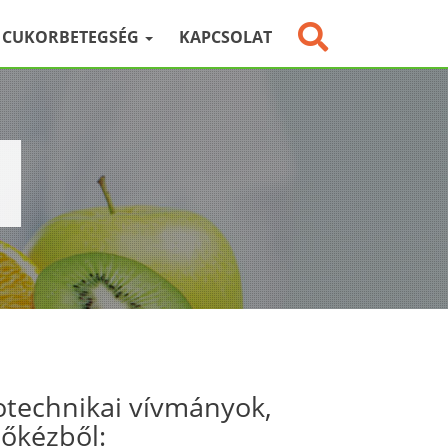
CUKORBETEGSÉG
KAPCSOLAT
otechnikai vívmányok,
sőkézből: