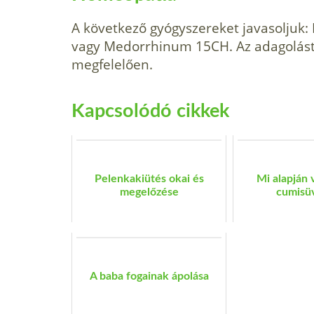
A következő gyógy­szereket javasoljuk
vagy Medorrhinum 15CH. Az adagolást a
megfelelően.
Kapcsolódó cikkek
Pelenkakiütés okai és
Mi alapján 
megelőzése
cumisü
A baba fogainak ápolása