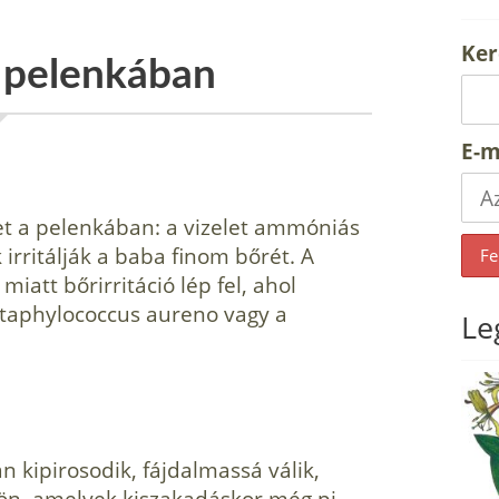
Ker
és pelenkában
E-m
let a pelenkában: a vizelet ammóniás
irritálják a baba finom bőrét. A
iatt bőrir­ritáció lép fel, ahol
 Staphylococcus aureno vagy a
Le
n kipirosodik, fájdalmassá válik,
rön, amelyek kiszakadáskor még pi­