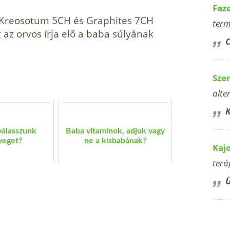
Faz
: Kreosotum 5CH és Graphites 7CH
term
z orvos írja elő a baba sú­lyának
C
Sze
alte
K
válasszunk
Baba vitaminok, adjuk vagy
veget?
ne a kisbabának?
Kaj
terá
Ü