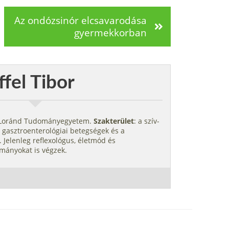
Az ondózsinór elcsavarodása
gyermekkorban
ffel Tibor
s Loránd Tudományegyetem.
Szakterület
: a szív-
 gasztroenterológiai betegségek és a
 Jelenleg reflexológus, életmód és
mányokat is végzek.