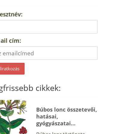
esztnév:
ail cím:
gfrissebb cikkek:
Búbos lonc összetevői,
hatásai,
gyógyászatai…