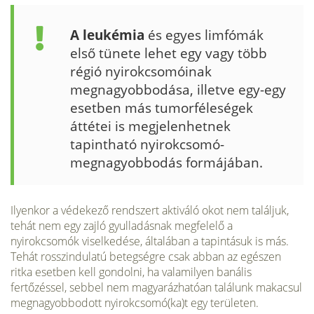
A leukémia
és egyes limfómák
első tünete lehet egy vagy több
régió nyirokcsomóinak
megnagyobbodása, illetve egy-egy
esetben más tumorféleségek
áttétei is megjelenhetnek
tapintható nyirokcsomó-
megnagyobbodás formájában.
Ilyenkor a védekező rendszert aktiváló okot nem találjuk,
tehát nem egy zajló gyulladásnak megfelelő a
nyirokcsomók viselkedése, általá­ban a tapintásuk is más.
Tehát rosszindulatú betegségre csak ab­ban az egészen
ritka esetben kell gondolni, ha valamilyen banális
fertőzéssel, sebbel nem magyarázhatóan találunk makacsul
meg­nagyobbodott nyirokcsomó(ka)t egy területen.