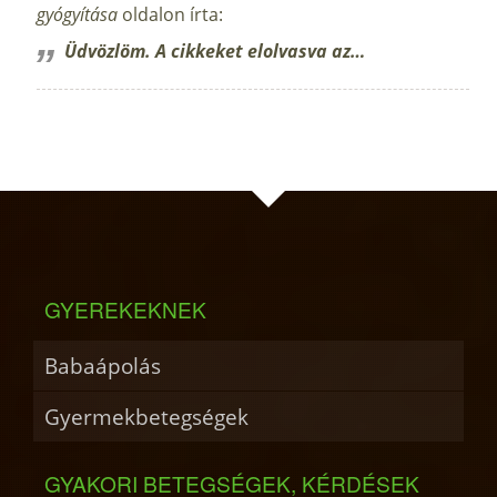
gyógyítása
oldalon írta:
Üdvözlöm. A cikkeket elolvasva az…
GYEREKEKNEK
Babaápolás
Gyermekbetegségek
GYAKORI BETEGSÉGEK, KÉRDÉSEK