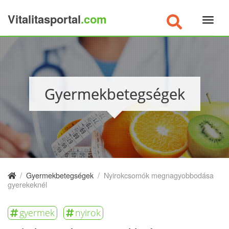
Vitalitasportal
.com
×
Gyermekbetegségek
/
Gyermekbetegségek
/
Nyirokcsomók megnagyobbodása
gyerekeknél
gyermek
nyirok