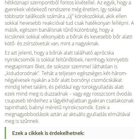
hét­köznapi szempontból fontos kivétellel. Az egyik, hogy a
gyerekek védekező rendszere még éretlen, így sokkal
többször találkozik számára „új” kórokozókkal, akik ellen
sokkal hevesebb reakcióval tud csak hatékonyan fellépni. A
másik, egészen banálisnak tűnő különbség, hogy a
kicsiknek sokkal vékonyabb a bőrük és keve­sebb bőr alatti
kötő- és zsírszövetük van, mint a nagyoknak.
Ez azt jelenti, hogy a bőrük alatt található aprócska
nyirokcsomók is sok­kal feltűnőbbek, nemhogy könnyebb
megtapintani őket, de sokszor szemmel láthatóan is
„kidudorodnak”. Tehát a teljesen egészséges két-három-
négyévesek nyakán a bőr alatt borsónyi csomócskákat
mindig lehet találni, és például egy torokgyulladás alatt
ezek mind meg is duzzadnak – vagy egy rosszcsont óvodás
csupaseb térdeihez a lágyékhajlatban gyakran csatlakoznak
tapintható, babnyi méretű nyirokcsomók. Ezek a
megnagyobbodások aztán az aktuális gyul­ladás elmúltával
meg is szűnnek.
Ezek a cikkek is érdekelhetnek: