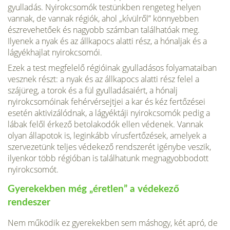
gyulladás. Nyi­rokcsomók testünkben rengeteg helyen
vannak, de vannak régiók, ahol „kívülről” könnyebben
észrevehetőek és nagyobb számban ta­lálhatóak meg.
Ilyenek a nyak és az állkapocs alatti rész, a hónaljak és a
lágyékhajlat nyirokcsomói.
Ezek a test megfelelő régióinak gyul­ladásos folyamataiban
vesznek részt: a nyak és az állkapocs alatti rész felel a
szájüreg, a torok és a fül gyulladásaiért, a hónalj
nyirokcsomói­nak fehérvérsejtjei a kar és kéz fertőzései
esetén aktivizálódnak, a lágyéktáji nyirokcsomók pedig a
lábak felől érkező betolakodók ellen védenek. Vannak
olyan állapotok is, leginkább vírusfertőzések, ame­lyek a
szervezetünk teljes védekező rendszerét igénybe veszik,
ilyen­kor több régióban is találhatunk megnagyobbodott
nyirokcsomót.
Gyerekekben még „éretlen” a védekező
rendeszer
Nem működik ez gyerekekben sem máshogy, két apró, de