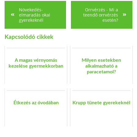
Növekedés-
Orrvérzés - Mi a
elmaradás okai
teendő orrvérzés
gyerekeknél
esetén?
Kapcsolódó cikkek
A magas vérnyomás
Milyen esetekben
kezelése gyermekkorban
alkalmazható a
paracetamol?
Étkezés az óvodában
Krupp tünete gyerekeknél