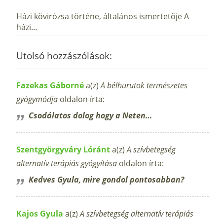
Házi kövirózsa történe, általános ismertetője A
házi…
Utolsó hozzászólások:
Fazekas Gáborné
a(z)
A bélhurutok természetes
gyógymódja
oldalon írta:
Csodálatos dolog hogy a Neten…
Szentgyörgyváry Lóránt
a(z)
A szívbetegség
alternatív terápiás gyógyítása
oldalon írta:
Kedves Gyula, mire gondol pontosabban?
Kajos Gyula
a(z)
A szívbetegség alternatív terápiás