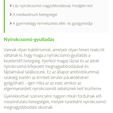
Láz nyirokcsomó-nagyobbodással, Hodgkin-kór
A mediastinum betegségei
A gyermekágy természetes élet- és gyógymódja
Nyirokcsomó-gyulladás
Vannak olyan baktériumok, amelyek olyan heves reakciót
vál­tanak ki, hogy maga a nyirokcsomó-gyulladás a
kezelendő beteg­ség. Ilyenkor magas lázzal és az adott
nyirokcsomó kifejezett megnagyobbodásával és
fájdalmával találkozunk. Ez az állapot antibiotikummal,
szükség esetén az érintett terület párakötésével
gyógyítható – igen ritka az az eset, amikor az
elgennyesedett nyi­rokcsomót sebésznek kell kiürítenie.
Gyerekkorban szerencsére nagyon ritkán fordulnak elő
rossz­indulatú betegségek, melyek tünetként nyirokcsomó-
megnagyob­bodást okoznak.