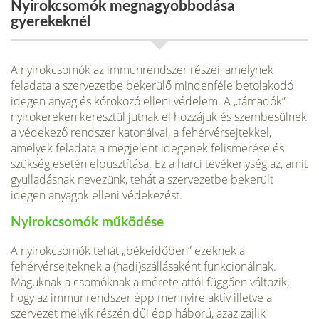
Nyirokcsomók megnagyobbodása
gyerekeknél
A nyirokcsomók az immunrendszer részei, amelynek
feladata a szervezetbe bekerülő mindenféle betolakodó
idegen anyag és kórokozó elleni védelem. A „támadók”
nyirokere­ken keresztül jutnak el hozzájuk és szembesülnek
a védekező rend­szer katonáival, a fehérvérsejtekkel,
amelyek feladata a megjelent idegenek felismerése és
szükség esetén elpusztítása. Ez a harci te­vékenység az, amit
gyulladásnak nevezünk, tehát a szervezetbe bekerült
idegen anyagok elleni védekezést.
Nyirokcsomók működése
A nyirokcsomók tehát „békeidőben” ezeknek a
fehérvérsejteknek a (hadi)szállásaként funkcionálnak.
Maguknak a csomóknak a mérete attól függően változik,
hogy az immunrendszer épp mennyire aktív illetve a
szervezet melyik részén dűl épp háború, azaz zajlik