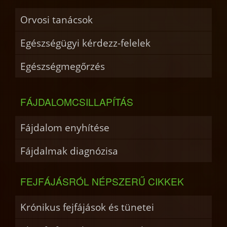
Orvosi tanácsok
Egészségügyi kérdezz-felelek
Egészségmegőrzés
FÁJDALOMCSILLAPÍTÁS
Fájdalom enyhítése
Fájdalmak diagnózisa
FEJFÁJÁSRÓL NÉPSZERŰ CIKKEK
Krónikus fejfájások és tünetei