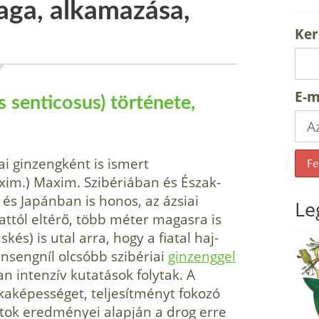
aga, alkamazása,
Ker
E-m
 senticosus) története,
ai ginzengként is ismert
xim.) Maxim. Szibériában és Észak-
 és Japánban is honos, az ázsiai
Le
ttól eltérő, több méter magasra is
skés) is utal arra, hogy a fiatal haj­
insengníl olcsóbb szibériai
ginzenggel
n intenzív kutatások folytak. A
kaképességet, teljesítményt fokozó
tok ered­ményei alapján a drog erre