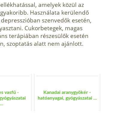
ellékhatással, amelyek közül az
ggyakoribb. Használata kerülendő
is depresszióban szenvedők esetén,
yasztani. Cukorbetegek, magas
s terápiában részesülők ese­tén
, szoptatás alatt nem ajánlott.
s vasfű -
Kanadai aranygyökér -
gyógyászatai
hatóanyagai, gyógyászatai ...
..