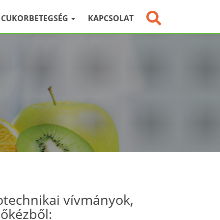
CUKORBETEGSÉG
KAPCSOLAT
otechnikai vívmányok,
sőkézből: