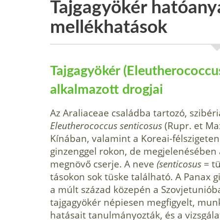
Tajgagyökér hatóany
mellékhatások
Tajgagyökér (Eleutherococcus
alkalmazott drogjai
Az Araliaceae családba tartozó, szibéri
Eleutherococcus senticosus
(Rupr. et Ma
Kínában, valamint a Koreai-félszigeten
ginzenggel rokon, de megjelenésében a
megnövő cserje. A neve
(senticosus
= tü
tásokon sok tüske található. A Panax g
a múlt század közepén a Szovjetunióba
tajgagyökér népiesen megfigyelt, mun
hatásait tanulmányozták, és a vizsgála