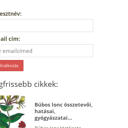
esztnév:
ail cím:
gfrissebb cikkek:
Búbos lonc összetevői,
hatásai,
gyógyászatai…