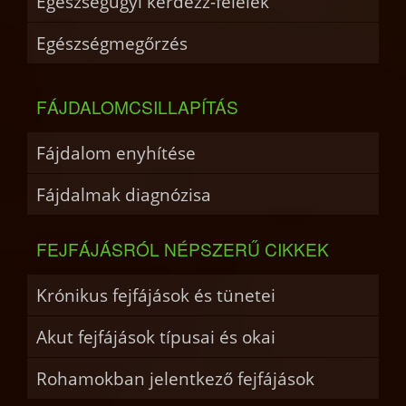
Egészségügyi kérdezz-felelek
Egészségmegőrzés
FÁJDALOMCSILLAPÍTÁS
Fájdalom enyhítése
Fájdalmak diagnózisa
FEJFÁJÁSRÓL NÉPSZERŰ CIKKEK
Krónikus fejfájások és tünetei
Akut fejfájások típusai és okai
Rohamokban jelentkező fejfájások