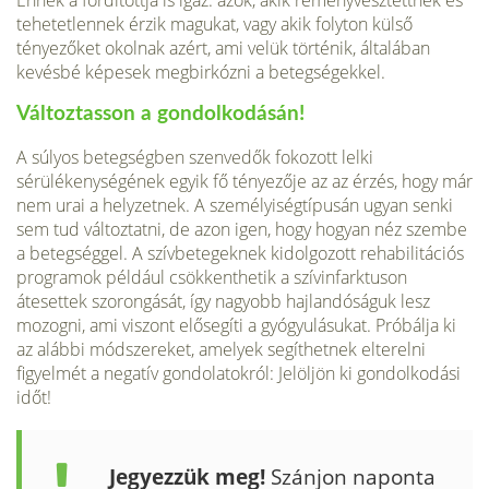
Ennek a fordítottja is igaz: azok, akik reményvesztettnek és
tehetetlennek érzik magukat, vagy akik folyton külső
tényezőket okolnak azért, ami velük történik, általában
kevésbé képesek megbirkózni a betegségekkel.
Változtasson a gondolkodásán!
A súlyos betegségben szenvedők fokozott lelki
sérülékenységének egyik fő tényezője az az érzés, hogy már
nem urai a helyzetnek. A személyiségtípusán ugyan senki
sem tud változtatni, de azon igen, hogy hogyan néz szembe
a betegséggel. A szívbetegeknek kidolgozott rehabilitációs
programok például csökkenthetik a szívinfarktuson
átesettek szorongását, így nagyobb hajlandóságuk lesz
mozogni, ami viszont elősegíti a gyógyulásukat. Próbálja ki
az alábbi módszereket, amelyek segíthetnek elterelni
figyelmét a negatív gondolatokról: Jelöljön ki gondolkodási
időt!
Jegyezzük meg!
Szánjon naponta