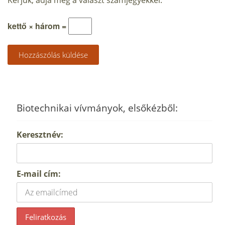
kettő × három =
Biotechnikai vívmányok, elsőkézből:
Keresztnév:
E-mail cím: