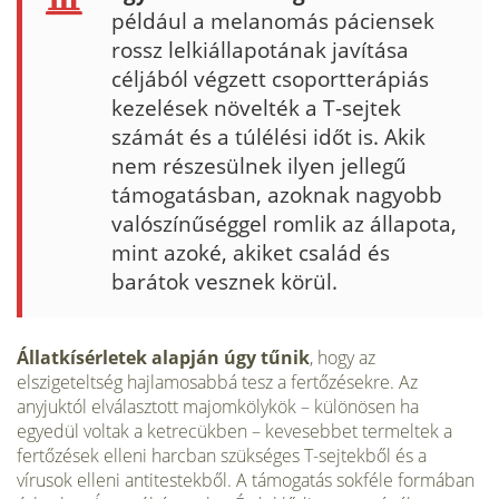
például a melanomás páciensek
rossz lelkiállapotának javítása
céljából végzett csoportterápiás
kezelések növelték a T-sejtek
számát és a túlélési időt is. Akik
nem részesülnek ilyen jellegű
támogatásban, azoknak nagyobb
valószínűséggel romlik az állapota,
mint azoké, akiket család és
barátok vesznek körül.
Állatkísérletek alapján úgy tűnik
, hogy az
elszigeteltség hajlamosabbá tesz a fertőzésekre. Az
anyjuktól elválasztott majomkölykök – különösen ha
egyedül voltak a ketrecükben – kevesebbet termeltek a
fertőzések elleni harcban szükséges T-sejtekből és a
vírusok elleni antitestekből. A támogatás sokféle formában