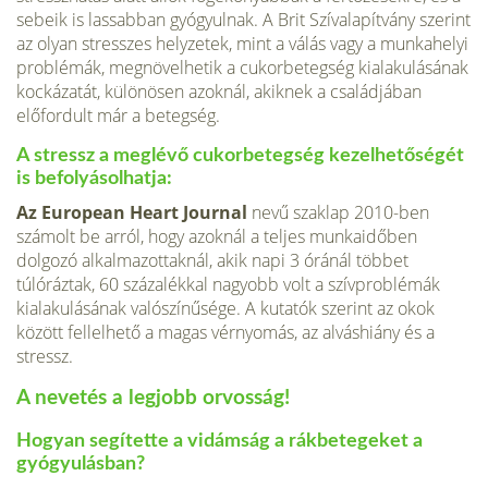
sebeik is lassabban gyógyulnak. A Brit Szívalapítvány szerint
az olyan stresszes helyzetek, mint a válás vagy a munkahelyi
problémák, megnövelhetik a cukorbetegség kialakulásának
kockázatát, különösen azoknál, akiknek a családjában
előfordult már a betegség.
A stressz a meglévő cukorbetegség kezelhetőségét
is befolyásolhatja:
Az European Heart Journal
nevű szaklap 2010-ben
számolt be arról, hogy azoknál a teljes munkaidőben
dolgozó alkalmazottaknál, akik napi 3 óránál többet
túlóráztak, 60 százalékkal nagyobb volt a szívproblémák
kialakulásának valószínűsége. A kutatók szerint az okok
között fellelhető a magas vérnyomás, az alváshiány és a
stressz.
A nevetés a legjobb orvosság!
Hogyan segítette a vidámság a rákbetegeket a
gyógyulásban?