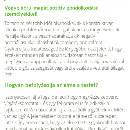
Vegye körül magát pozitív gondolkodású
személyekkel!
Töltsön minél több időt olyanokkal, akik konstruktívan
állnak a problémákhoz, támogatják önt és megnevettetik.
Kerülje viszont a vészmadarakat, akik negatív
hozzáállásukkal alááshatják törékeny önbizalmát.
Gyakorolja a tudatosságot! Ez lényegében azt jelenti, hogy
érzékeit minden pillanatban tudatosan használja –
megfigyeli a szappan illatát a zuhany alatt, hallja a vasalóból
kitóduló gőz sziszegését vagy érzi a szájába vett étel állagát,
ízét.
Hogyan befolyásolja az elme a testet?
Iszonyatosan fáj a foga, de leül, hogy megnézze kedvenc
vígjátéksorozatát – és egy fél órára el is feledkezik a
fájdalomról. A műsor után újra kezdődik a gyötrelem. Miért
van ez így? A jelenségben többféle tényező is szerepet
játszik, így nem csoda, hogy az elme testre gyakorolt hatásai
mind a mai napig lenyűgözik a kutatókat. Rendkívüli erőről