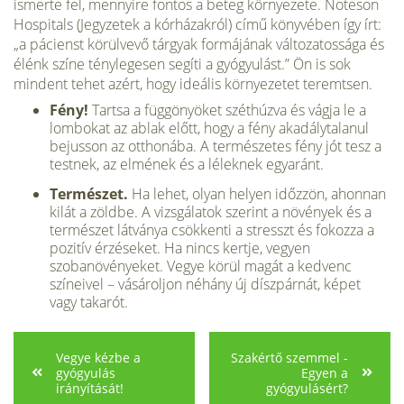
ismerte fel, mennyire fontos a beteg környezete. Noteson
Hospitals (Jegyzetek a kórházakról) című könyvében így írt:
„a pácienst körülvevő tárgyak formájának változatossága és
élénk színe ténylegesen segíti a gyógyulást.” Ön is sok
mindent tehet azért, hogy ideális környezetet teremtsen.
Fény!
Tartsa a függönyöket széthúzva és vágja le a
lombokat az ablak előtt, hogy a fény akadálytalanul
bejusson az otthonába. A természetes fény jót tesz a
testnek, az elmének és a léleknek egyaránt.
Természet.
Ha lehet, olyan helyen időzzön, ahonnan
kilát a zöldbe. A vizsgálatok szerint a növények és a
természet látványa csökkenti a stresszt és fokozza a
pozitív érzéseket. Ha nincs kertje, vegyen
szobanövényeket. Vegye körül magát a kedvenc
színeivel – vásároljon néhány új díszpárnát, képet
vagy takarót.
Vegye kézbe a
Szakértő szemmel -
gyógyulás
Egyen a
irányítását!
gyógyulásért?