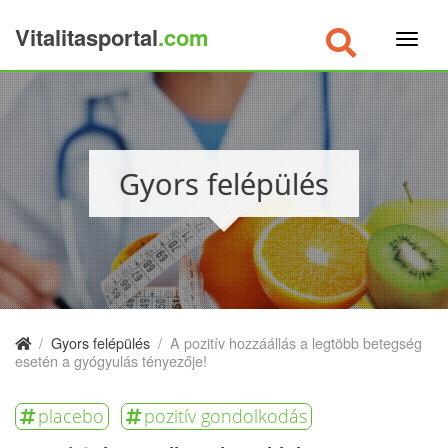
Vitalitasportal
.com
×
Gyors felépülés
/
Gyors felépülés
/
A pozitív hozzáállás a legtöbb betegség
esetén a gyógyulás tényezője!
placebo
pozitív gondolkodás