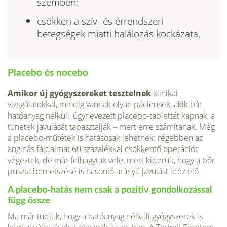
szemben;
csökken a szív- és érrendszeri
betegségek miatti halálozás kockázata.
Placebo és nocebo
Amikor új gyógyszereket tesztelnek
klinikai
vizsgálatokkal, mindig vannak olyan páciensek, akik bár
hatóanyag nélküli, úgynevezett placebo-tablettát kapnak, a
tünetek javulását tapasztalják – mert erre számítanak. Még
a placebo-műtétek is hatásosak lehetnek: régebben az
anginás fájdalmat 60 százalékkal csökkentő operációt
végeztek, de már felhagytak vele, mert kiderült, hogy a bőr
puszta bemetszésé is hasonló arányú javulást idéz elő.
A placebo-hatás nem csak a pozitív gondolkozással
függ össze
Ma már tudjuk, hogy a hatóanyag nélküli gyógyszerek is