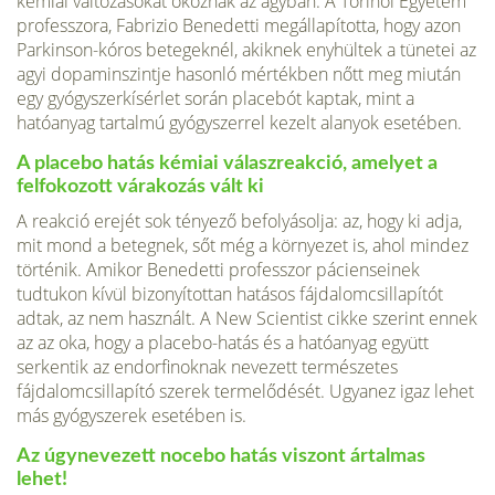
kémiai változásokat okoznak az agyban. A Torinói Egyetem
professzora, Fabrizio Benedetti megállapította, hogy azon
Parkinson-kóros betegeknél, akiknek enyhültek a tünetei az
agyi dopaminszintje hasonló mértékben nőtt meg miután
egy gyógyszerkísérlet során placebót kaptak, mint a
hatóanyag tartalmú gyógyszerrel kezelt alanyok esetében.
A placebo hatás kémiai válaszreakció, amelyet a
felfokozott várakozás vált ki
A reakció erejét sok tényező befolyásolja: az, hogy ki adja,
mit mond a betegnek, sőt még a környezet is, ahol mindez
történik. Amikor Benedetti professzor pácienseinek
tudtukon kívül bizonyítottan hatásos fájdalomcsillapítót
adtak, az nem használt. A New Scientist cikke szerint ennek
az az oka, hogy a placebo-hatás és a hatóanyag együtt
serkentik az endorfinoknak nevezett természetes
fájdalomcsillapító szerek termelődését. Ugyanez igaz lehet
más gyógyszerek esetében is.
Az úgynevezett nocebo hatás viszont ártalmas
lehet!