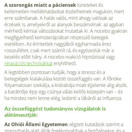
A szorongás miatt a páciensek
tüneteket és
kellemetlen mellékhatásokat észlelhetnek magukon, mert
erre számítanak. A hatás valós, mint ahogy valósak az
érzések is, amelyekről az alanyok beszámolnak: az agyban
mérhető kémiai változásokat mutattak ki. A nocebo gyakran
megfigyelhető kemoterápiában részesülő betegek
esetében. Az érintettek nagyjából egyharmada érez
rosszullétet, csak mert számít rá, és egytizedük már a
kezelés előtt hány. A nocebo-reakció hipnózissal vagy
relaxációs technikákkal
enyhíthető.
A legtöbben pontosan tudják, hogy a stressz és a
betegségek kialakulása között összefüggés van. A főnöke
folyamatosan szekálja, a kisbabája miatt éjjelente alig alszik,
a barátnője épp egy csúnya válás kellős közepén van – és
ha mindez nem lenne elég, ledönti a lábáról az influenza.
Az összefüggést tudományos vizsgálatok is
alátámasztják:
Az Ohiói Állami Egyetemen
végzett kutatások szerint a
stresszhatás alatt állók fogékonyabbak a fertőzésekre, és a