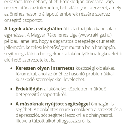
érkezhet. Íme néhány ötlet: Érdeklődjön orvosánál vagy
nézzen utána az interneten, hol talál olyan szervezet, amely
az önéhez hasonló állapotú emberek részére szervez
önsegítő csoportot.
A tagok akár a világhálón
át is tarthatják a kapcsolatot
egymással. A Magyar Rákellenes Liga (www.rakliga.hu)
például amellett, hogy a daganatos betegségek tüneteit,
jellemzőit, kezelési lehetőségeit mutatja be a honlapján,
segít megtalálni a betegeknek a lakóhelyükhöz legközelebb
elérhető szervezeteket is.
Keressen olyan internetes
közösségi oldalakat,
fórumokat, ahol az önéhez hasonló problémákkal
küszködő személyekkel levelezhet.
Érdeklődjön
a lakóhelye közelében működő
betegsegítő csoportokról.
A másoknak nyújtott segítséggel
önmagán is
segíthet. Az önkéntes munka csökkenti a stresszt és a
depressziót, sőt segíthet leszokni a dohányzásról,
illetve a túlzott alkoholfogyasztásról is.