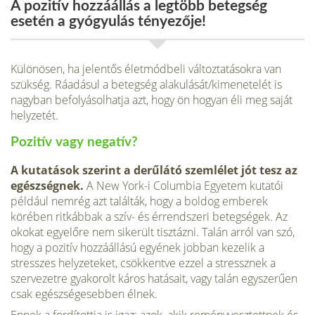
A pozitív hozzáállás a legtöbb betegség
esetén a gyógyulás tényezője!
Különösen, ha jelentős életmódbeli változtatásokra van
szükség. Ráadásul a betegség alakulását/kimenetelét is
nagyban befolyásolhatja azt, hogy ön hogyan éli meg saját
helyzetét.
Pozitív vagy negatív?
A kutatások szerint a derűlátó szemlélet jót tesz az
egészségnek.
A New York-i Columbia Egyetem kutatói
például nemrég azt találták, hogy a boldog emberek
körében ritkábbak a szív- és érrendszeri betegségek. Az
okokat egyelőre nem sikerült tisztázni. Talán arról van szó,
hogy a pozitív hozzáállású egyének jobban kezelik a
stresszes helyzeteket, csökkentve ezzel a stressznek a
szervezetre gyakorolt káros hatásait, vagy talán egyszerűen
csak egészségesebben élnek.