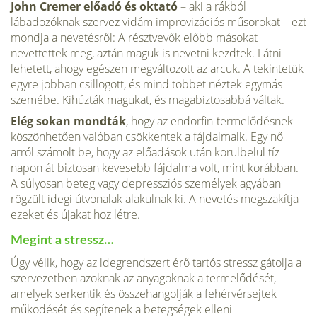
John Cremer előadó és oktató
– aki a rákból
lábadozóknak szervez vidám improvizációs műsorokat – ezt
mondja a nevetésről: A résztvevők előbb másokat
nevettettek meg, aztán maguk is nevetni kezdtek. Látni
lehetett, ahogy egészen megváltozott az arcuk. A tekintetük
egyre jobban csillogott, és mind többet néztek egymás
szemébe. Kihúzták magukat, és magabiztosabbá váltak.
Elég sokan mondták
, hogy az endorfin-termelődésnek
köszönhetően valóban csökkentek a fájdalmaik. Egy nő
arról számolt be, hogy az előadások után körülbelül tíz
napon át biztosan kevesebb fájdalma volt, mint korábban.
A súlyosan beteg vagy depressziós személyek agyában
rögzült idegi útvonalak alakulnak ki. A nevetés megszakítja
ezeket és újakat hoz létre.
Megint a stressz…
Úgy vélik, hogy az idegrendszert érő tartós stressz gátolja a
szervezetben azoknak az anyagoknak a termelődését,
amelyek serkentik és összehangolják a fehérvérsejtek
működését és segítenek a betegségek elleni