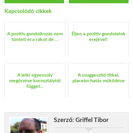
Kapcsolódó cikkek
A pozitív gondolkozás nem
Éljen a pozitív gondolatok
tünteti el a rákot de ...
erejével!
A lelki egyensúly
A szuggesztió titkai,
megőrzése korosztálytól
placebo hatás működése
függet...
Szerző: Griffel Tibor