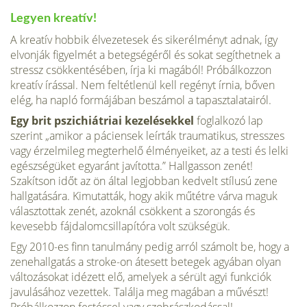
Legyen kreatív!
A kreatív hobbik élvezetesek és sikerélményt adnak, így
elvonják figyelmét a betegségéről és sokat segíthetnek a
stressz csökkentésében, írja ki magából! Próbálkozzon
kreatív írással. Nem feltétlenül kell regényt írnia, bőven
elég, ha napló formájában beszámol a tapasztalatairól.
Egy brit pszichiátriai kezelésekkel
foglalkozó lap
szerint „amikor a páciensek leírták traumatikus, stresszes
vagy érzelmileg megterhelő élményeiket, az a testi és lelki
egészségüket egyaránt javította.” Hallgasson zenét!
Szakítson időt az ön által legjobban kedvelt stílusú zene
hallgatására. Kimutatták, hogy akik műtétre várva maguk
választottak zenét, azoknál csökkent a szorongás és
kevesebb fájdalomcsillapítóra volt szükségük.
Egy 2010-es finn tanulmány pedig arról számolt be, hogy a
zenehallgatás a stroke-on átesett betegek agyában olyan
változásokat idézett elő, amelyek a sérült agyi funkciók
javulásához vezettek. Találja meg magában a művészt!
Próbálkozzon festéssel vagy szobrászkodással!