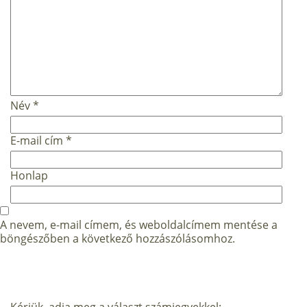
Név
*
E-mail cím
*
Honlap
A nevem, e-mail címem, és weboldalcímem mentése a
böngészőben a következő hozzászólásomhoz.
Kérjük, adja meg a választ számjegyekkel: