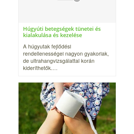
Húgyúti betegségek tünetei és
kialakulása és kezelése
A húgyutak fejlődési
rendellenességei nagyon gyakoriak,
de ultrahangvizs­gálattal korán
kideríthetők.…