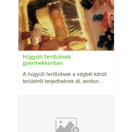
Húgyúti fertőzések
gyermekkorban
A húgyúti fertőzések a végbél körüli
területről ter­jedhetnek át, amikor…