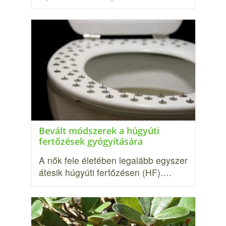
Bevált módszerek a húgyúti
fertőzések gyógyítására
A nők fele életében legalább egyszer
átesik húgyúti fer­tőzésen (HF).…