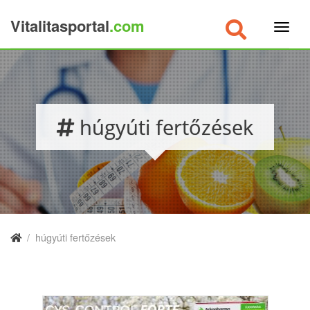
Vitalitasportal
.com
×
húgyúti fertőzések
/
húgyúti fertőzések