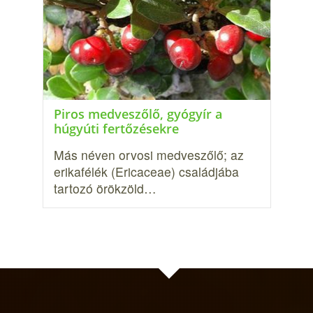
Piros medveszőlő, gyógyír a
húgyúti fertőzésekre
Más néven orvosi medveszőlő; az
erika­félék (Ericaceae) családjába
tartozó örökzöld…