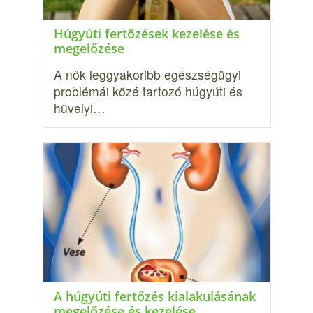
Húgyúti fertőzések kezelése és
megelőzése
A nők leggyakoribb egészségügyi
problémái közé tartozó húgyúti és
hüvelyi…
A húgyúti fertőzés kialakulásának
megelőzése és kezelése