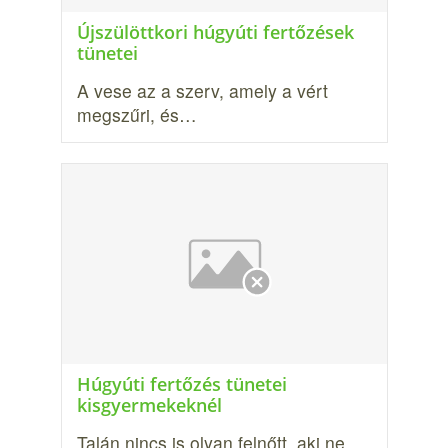
Újszülöttkori húgyúti fertőzések
tünetei
A vese az a szerv, amely a vért
megszűri, és…
Húgyúti fertőzés tünetei
kisgyermekeknél
Talán nincs is olyan felnőtt, aki ne