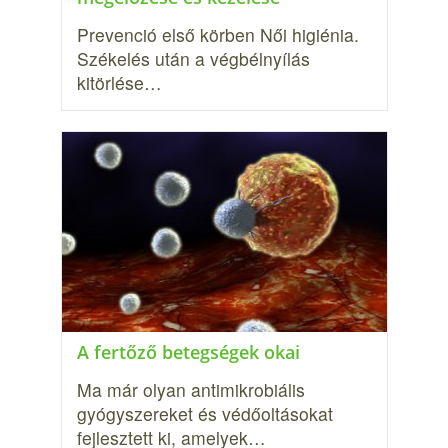
Prevenció első körben Női higiénia.
Székelés után a végbélnyílás
kitörlése…
A fertőző betegségek okai
Ma már olyan antimikrobiális
gyógyszereket és védőoltásokat
fejlesztett ki, amelyek…