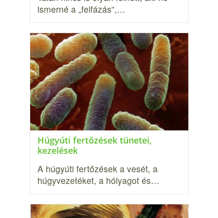
ismerné a „felfázás”,…
Húgyúti fertőzések tünetei,
kezelések
A húgyúti fertőzések a vesét, a
húgyvezetéket, a hólyagot és…