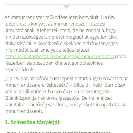
Az immunrendszer működése igen bonyolult. Ha úgy
tetszik, ezt a könyvet az immunrendszer kezelési
útmutatójának is lehet tekinteni, de ne gondolja, hogy
minden szükséges ismeretet megtudhat egyetlen cikk
elolvasásával. A következő cikkekben néhány lényeges
információt talál, amelyek a teljes fejezet
(
https://vitalitasportal.com/category/immunrendszer/
) más
részeiben alaposabban kifejtett gondolatokhoz
kapcsolódnak!
„Ha csupán az alábbi húsz lépést betartja, igen sokat tett az
immunrendszere erősítéséért” – állítja dr. Keith Berndtson,
az Illinois állambeli Chicago és Glen-view Integratív
Ellátóközpontjainak orvos igazgatója. De ne felejtse:
számtalan lehetőség vár Önre, amelyekkel támogathatja az
immunrendszerét.
1. Színesítse tányérját