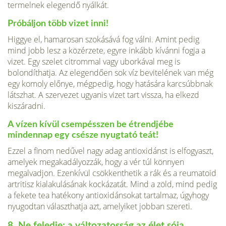
termelnek elegendő nyálkát.
Próbáljon több vizet inni!
Higgye el, hamarosan szokásává fog válni. Amint pedig
mind jobb lesz a közérzete, egyre inkább kívánni fogja a
vizet. Egy szelet cit­rommal vagy uborkával meg is
bolondíthatja. Az elegendően sok víz bevite­lének van még
egy komoly előnye, mégpedig, hogy hatására karcsúbbnak
látszhat. A szervezet ugyanis vizet tart vissza, ha elkezd
kiszáradni.
A vízen kívül csempésszen be étrendjébe
mindennap egy csésze nyugtató teát!
Ezzel a finom nedűvel nagy adag antioxidánst is elfogyaszt,
amelyek megakadá­lyozzák, hogy a vér túl könnyen
megalvadjon. Ezenkívül csökkenthetik a rák és a reumatoid
artritisz kialakulásának kockázatát. Mind a zöld, mind pedig
a fekete tea hatékony antioxidánsokat tartalmaz, úgyhogy
nyugodtan választhatja azt, amelyiket jobban szereti.
8. Ne feledje: a változatosság az élet sója