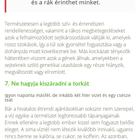
és a rák érinthet minket.
Természetesen a legtöbb szív- és érrendszeri
rendellenességet, valamint a rákos megbetegedéseket
azok a felhalmozódott sejtkárosodások váltják ki, amelyek
rossz szokások, így a túl sok gyorsétel fogyasztása vagy a
dohányzás miatt követ­keznek be. Más kockázati tényezők
hátterében viszont azok a gének állnak, ame­lyekben a
sejteknek szóló genetikai utasítások egy része hiányzik,
megváltozott vagy elromlott.
7. Ne hagyja kiszáradni a torkát
Igyon naponta másfél, de inkább két liter vizet és egy csésze
teát
Bár a hivatalos étrendi ajánlásokban sokszor nem szerepel,
a víz egyike a termé­szet legfontosabb tápanyagainak.
Ennek ellenére a legtöbb ember közel sem fo­gyaszt belőle
eleget. A sima víznél nem létezik kiválóbb innivaló, ugyanis
nincs benne se kalória, se cukor, se koffein. Az azonban,