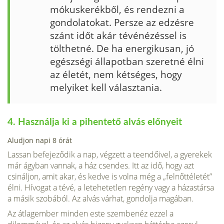
mókuskerékből, és rendezni a
gondolatokat. Persze az edzésre
szánt időt akár tévénézéssel is
tölthetné. De ha energikusan, jó
egészségi állapotban szeretné élni
az életét, nem kétséges, hogy
melyiket kell választania.
4. Használja ki a pihentető alvás előnyeit
Aludjon napi 8 órát
Lassan befejeződik a nap, végzett a teendőivel, a gyerekek
már ágyban vannak, a ház csendes. Itt az idő, hogy azt
csináljon, amit akar, és kedve is volna még a „fel­nőttéletét”
élni. Hívogat a tévé, a letehetetlen regény vagy a házastársa
a másik szo­bából. Az alvás várhat, gondolja magában.
Az átlagember minden este szembenéz ezzel a