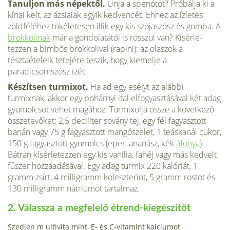
Tanuljon más népektől.
Unja a spenótot? Próbálja ki a
kínai kelt, az ázsiaiak egyik kedvencét. Ehhez az ízletes
zöldféléhez tökéletesen illik egy kis szójaszósz és gomba. A
brokkolinak
már a gondolatától is rosszul van? Kísérle­
tezzen a bimbós brokkolival (rapini): az olaszok a
tésztaételeik tetejére teszik, hogy kiemelje a
paradicsomszósz ízét.
Készítsen turmixot.
Ha ad egy esélyt az alábbi
turmixnak, akkor egy pohárnyi ital elfogyasztásával két adag
gyümölcsöt vehet magához. Turmixolja össze a következő
összetevőket: 2,5 deciliter sovány tej, egy fél fagyasztott
banán vagy 75 g fagyasztott mangószelet, 1 teáskanál cukor,
150 g fagyasztott gyümölcs (eper, ananász, kék
áfonya)
.
Bátran kísérletezzen egy kis vanília, fahéj vagy más kedvelt
fűszer hozzáadásával. Egy adag turmix 220 kalóriát, 1
gramm zsírt, 4 mil­ligramm koleszterint, 5 gramm rostot és
130 milligramm nátriumot tartalmaz.
2. Válassza a megfelelő étrend-kiegészítőt
Szedjen m ultivita mint, E- és C-vitamint kalciumot