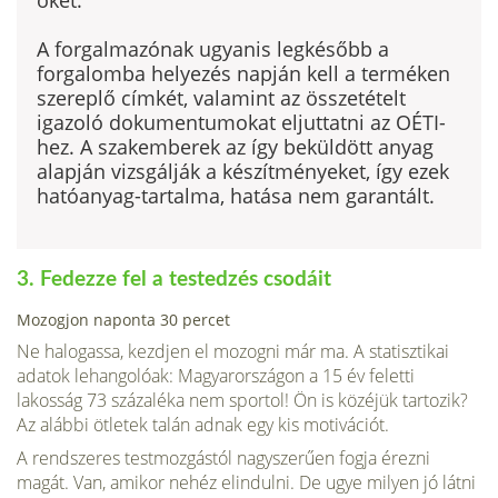
A forgalmazónak ugyanis legkésőbb a
forgalomba helyezés napján kell a ter­méken
szereplő címkét, valamint az összetételt
igazoló dokumentumokat eljut­tatni az OÉTI-
hez. A szakemberek az így beküldött anyag
alapján vizsgálják a ké­szítményeket, így ezek
hatóanyag-tartalma, hatása nem garantált.
3. Fedezze fel a testedzés csodáit
Mozogjon naponta 30 percet
Ne halogassa, kezdjen el mozogni már ma. A statisztikai
adatok lehangolóak: Ma­gyarországon a 15 év feletti
lakosság 73 százaléka nem sportol! Ön is közéjük tar­tozik?
Az alábbi ötletek talán adnak egy kis motivációt.
A rendszeres testmozgástól nagyszerűen fogja érezni
magát. Van, amikor nehéz elindulni. De ugye milyen jó látni