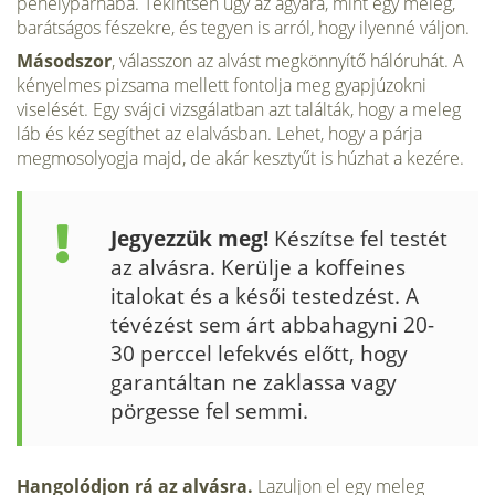
pehelypárnába. Tekintsen úgy az ágyára, mint egy meleg,
barátságos fészekre, és tegyen is arról, hogy ilyenné váljon.
Másodszor
, válasszon az alvást megkönnyítő hálóruhát. A
kényelmes pizsama mellett fontolja meg gyapjúzokni
viselését. Egy svájci vizsgálatban azt találták, hogy a meleg
láb és kéz segíthet az elalvásban. Lehet, hogy a párja
megmoso­lyogja majd, de akár kesztyűt is húzhat a kezére.
Jegyezzük meg!
Készítse fel testét
az alvásra. Kerülje a koffeines
italokat és a késői testedzést. A
tévézést sem árt abbahagyni 20-
30 perccel lefekvés előtt, hogy
garantáltan ne zaklassa vagy
pörgesse fel semmi.
Hangolódjon rá az alvásra.
Lazuljon el egy meleg