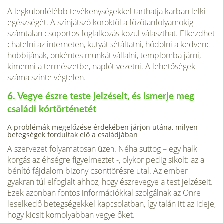
A legkülönfélébb tevékenységekkel tarthatja karban lelki
egészségét. A szín­játszó köröktől a főzőtanfolyamokig
számtalan csoportos foglalkozás közül vá­laszthat. Elkezdhet
chatelni az interneten, kutyát sétáltatni, hódolni a kedvenc
hobbijának, önkéntes munkát vállalni, templomba járni,
kimenni a természetbe, naplót vezetni. A lehetőségek
száma szinte végtelen.
6. Vegye észre teste jelzéseit, és ismerje meg
családi kórtörténetét
A problémák megelőzése érdekében járjon utána, milyen
betegségek fordultak elő a családjában
A szervezet folyamatosan üzen. Néha suttog – egy halk
korgás az éhségre figyel­meztet -, olykor pedig sikolt: az a
bénító fájdalom bizony csonttörésre utal. Az ember
gyakran túl elfoglalt ahhoz, hogy észrevegye a test jelzéseit.
Ezek azonban fontos információkkal szolgálnak az Önre
leselkedő betegségekkel kapcsolatban, így talán itt az ideje,
hogy kicsit komolyabban vegye őket.