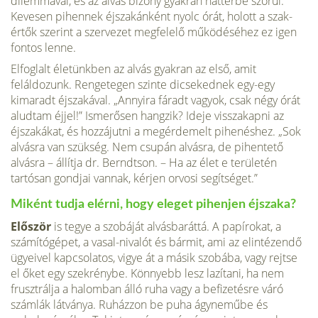
dilemmával, és az alvás bizony gyakran háttérbe szorul.
Kevesen pihennek éjszakánként nyolc órát, holott a szak­
értők szerint a szervezet megfelelő működéséhez ez igen
fontos lenne.
Elfoglalt életünkben az alvás gyakran az első, amit
feláldozunk. Rengetegen szinte dicsekednek egy-egy
kimaradt éjszakával. „Annyira fáradt vagyok, csak négy órát
aludtam éjjel!” Ismerősen hangzik? Ideje visszakapni az
éjszakákat, és hozzájutni a megérdemelt pihenéshez. „Sok
alvásra van szükség. Nem csupán al­vásra, de pihentető
alvásra – állítja dr. Berndtson. – Ha az élet e területén
tartósan gondjai vannak, kérjen orvosi segítséget.”
Miként tudja elérni, hogy eleget pihenjen éjszaka?
Először
is tegye a szobáját alvásbaráttá. A papírokat, a
számítógépet, a vasal-nivalót és bármit, ami az elintézendő
ügyeivel kapcsolatos, vigye át a másik szo­bába, vagy rejtse
el őket egy szekrénybe. Könnyebb lesz lazítani, ha nem
fruszt­rálja a halomban álló ruha vagy a befizetésre váró
számlák látványa. Ruházzon be puha ágyneműbe és