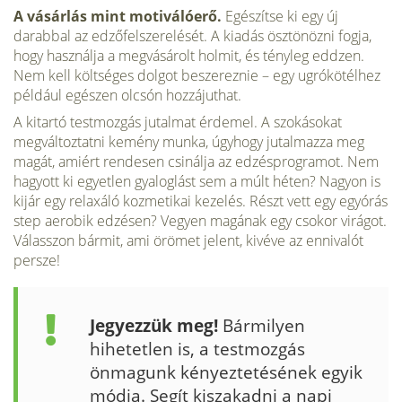
A vásárlás mint motiválóerő.
Egészítse ki egy új
darabbal az edzőfel­szerelését. A kiadás ösztönözni fogja,
hogy használja a megvásárolt holmit, és tényleg eddzen.
Nem kell költséges dolgot beszereznie – egy ugrókötélhez
pél­dául egészen olcsón hozzájuthat.
A kitartó testmozgás jutalmat érdemel. A szokásokat
megváltoz­tatni kemény munka, úgyhogy jutalmazza meg
magát, amiért rendesen csinálja az edzésprogramot. Nem
hagyott ki egyetlen gyaloglást sem a múlt héten? Na­gyon is
kijár egy relaxáló kozmetikai kezelés. Részt vett egy egyórás
step aerobik edzésen? Vegyen magának egy csokor virágot.
Válasszon bármit, ami örömet je­lent, kivéve az ennivalót
persze!
Jegyezzük meg!
Bármilyen
hihetetlen is, a testmozgás
önmagunk kényeztetésének egyik
mód­ja. Segít kiszakadni a napi