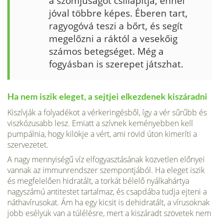
a szomjúságot csillapítja, ennél
jóval többre képes. Éberen tart,
ragyogóvá teszi a bőrt, és segít
megelőzni a ráktól a vesekőig
számos be­tegséget. Még a
fogyásban is szerepet játszhat.
Ha nem iszik eleget, a sejtjei elkezdenek kiszáradni
Kiszívják a folyadékot a vérkeringésből, így a vér sűrűbb és
viszkózusabb lesz. Emiatt a szívnek keményeb­ben kell
pumpálnia, hogy kilökje a vért, ami rövid úton kimeríti a
szervezetet.
A nagy mennyiségű víz elfogyasztásának közvetlen előnyei
vannak az immun­rendszer szempontjából. Ha eleget iszik
és megfelelően hidratált, a torkát bélelő nyálkahártya
nagyszámú antitestet tartalmaz, és csapdába tudja ejteni a
náthavíru­sokat. Ám ha egy kicsit is dehidratált, a vírusoknak
jobb esélyük van a túlélésre, mert a kiszáradt szövetek nem