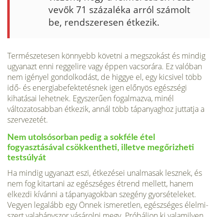
vevők 71 százaléka arról számolt
be, rendszeresen étkezik.
Természetesen könnyebb követni a megszokást és mindig
ugyanazt enni reg­gelire vagy éppen vacsorára. Ez valóban
nem igényel gondolkodást, de higgye el, egy kicsivel több
idő- és energiabefektetésnek igen előnyös egészségi
kihatásai lehetnek. Egyszerűen fogalmazva, minél
változatosabban étkezik, annál több táp­anyaghoz juttatja a
szervezetét.
Nem utolsósorban pedig a sokféle étel
fogyasztásával csökkentheti, illetve meg­őrizheti
testsúlyát
Ha mindig ugyanazt eszi, étkezései unalmasak lesznek, és
nem fog kitartani az egészséges étrend mellett, hanem
elkezdi kívánni a tápanyagokban szegény gyorsételeket.
Vegyen legalább egy Önnek ismeretlen, egészséges élelmi­
szert valahányszor vásárolni megy. Próbáljon ki valamilyen