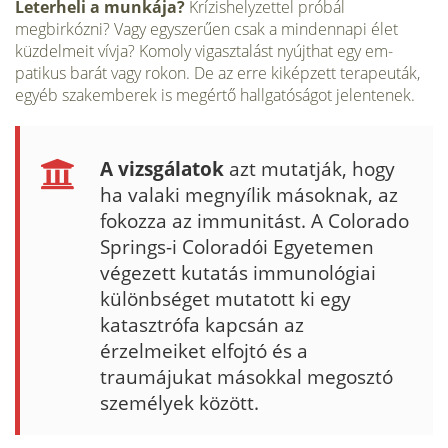
Leterheli a munkája?
Krízishelyzettel próbál
megbirkózni? Vagy egyszerűen csak a mindennapi élet
küzdelmeit vívja? Komoly vigasztalást nyújthat egy em­
patikus barát vagy rokon. De az erre kiképzett terapeuták,
egyéb szakemberek is megértő hallgatóságot jelentenek.
A vizsgálatok
azt mutatják, hogy
ha valaki megnyílik másoknak, az
fokozza az immunitást. A Colorado
Springs-i Coloradói Egyetemen
végezett kutatás im­munológiai
különbséget mutatott ki egy
katasztrófa kapcsán az
érzelmeiket el­fojtó és a
traumájukat másokkal megosztó
személyek között.