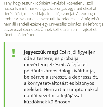
Tény, hogy testünk időnként kevésbé közvetlenül szól
hozzánk, mint máskor. így a szorongás egyaránt okozhat
derékfájást, mellkasi fájdalmat, lég­szomjat. A szorongó
ember visszautasítja a szexuális közeledést is. Amíg tehát
nem áll rendelkezésre egy univerzális tolmács, aki lefordítja
a szervezet üzeneteit, Önnek kell kitalálnia, mi rejtőzhet
tünetei hátterében.
Jegyezzük meg!
Ezért jól figyeljen
oda a testére, és próbálja
megérteni jelzéseit. A fejfájást
például számos dolog kivált­hatja,
beleértve a stresszt, a depressziót,
a környezetváltozást és bizonyos
ételeket. Nem árt a szimptómákról
naplót vezetni, a fejfájással
küzdőknek különösen.