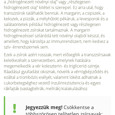
a ,,hidrogénezett növényi olaj” vagy „részlegesen
hidrogénezett olaj” kitétel is szerepel. Ez arra utal, hogy
transzzsírok találhatók bennük. A mar­garin, a csipszek, a
kekszek, a pizzák, a mélyhűtött pékáruk, a levesporok és a
sa­látaöntetek például hidrogénezett vagy részlegesen
hidrogénezett zsírokat tartal­maznak. A margarin
hidrogénezéssel szilárddá tett növényi olajból készül, és
amellett, hogy károsítja az immunrendszert, nem kedvez a
szív- érrendszernek sem.
Ezek a zsírok azért rosszak, mert elősegítik a transzzsírsavak
keletkezését a szervezetben, amelynek hatására
megemelkedik a vér koleszterin- és triglicerid-szintje.
Ráadásul gyulladást okoznak, növelik a vérrögképződés és
ezáltal a trom­bózis esélyét, valamint lökést adhatnak a
cukorbetegséghez vezető inzulinrezisz­tencia és egyes
rákfajták (vastagbélrák, mellrák) kialakulásához.
Jegyezzük meg!
Csökkentse a
többszörösen telítetlen zsírsavak: