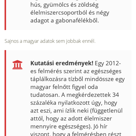
hús, gyümölcs és zöldség
élelmiszercsoportból és négy
adagot a ga­bonafélékből.
Sajnos a magyar adatok sem jobbak ennél.
Kutatási eredmények!
Egy 2012-
es felmérés szerint az egészséges
táplálkozásra tízből mindössze egy
magyar felnőtt figyel oda
tudatosan. A megkérdezettek 34
százaléka nyilatkozott úgy, hogy
azt eszi, ami ízlik neki (függetlenül
attól, hogy az adott élelmiszer
mennyire egészséges). Jó hír
viszont, hogy a felmérésben részt