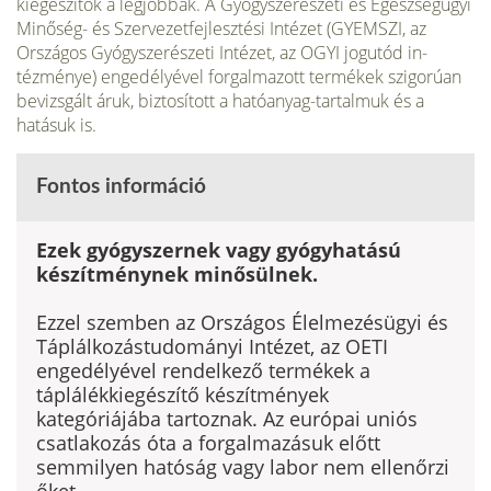
kiegészítők a legjobbak. A Gyógyszerészeti és Egészségügyi
Minőség- és Szervezetfejlesztési Intézet (GYEMSZI, az
Országos Gyógyszerészeti Intézet, az OGYI jogutód in­
tézménye) engedélyével forgalmazott termékek szigorúan
bevizsgált áruk, bizto­sított a hatóanyag-tartalmuk és a
hatásuk is.
Fontos információ
Ezek gyógyszernek vagy gyógyha­tású
készítménynek minősülnek.
Ezzel szemben az Országos Élelmezésügyi és
Táplálkozástudományi Intézet, az OETI
engedélyével rendelkező termékek a
táplálékkiegészítő készítmények
kategóriájába tartoznak. Az európai uniós
csat­lakozás óta a forgalmazásuk előtt
semmilyen hatóság vagy labor nem ellenőrzi
őket.