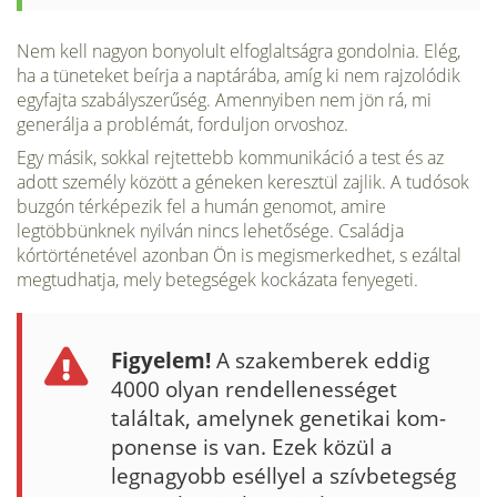
Nem kell nagyon bonyolult elfoglaltságra gondolnia. Elég,
ha a tüneteket beírja a nap­tárába, amíg ki nem rajzolódik
egyfajta szabályszerűség. Amennyiben nem jön rá, mi
generálja a problémát, forduljon orvoshoz.
Egy másik, sokkal rejtettebb kommunikáció a test és az
adott személy között a géneken keresztül zajlik. A tudósok
buzgón térképezik fel a humán genomot, amire
legtöbbünknek nyilván nincs lehetősége. Családja
kórtörténetével azonban Ön is megismerkedhet, s ezáltal
megtudhatja, mely betegségek kockázata fenyegeti.
Figyelem!
A szakemberek eddig
4000 olyan rendellenességet
találtak, amelynek genetikai kom­
ponense is van. Ezek közül a
legnagyobb eséllyel a szívbetegség