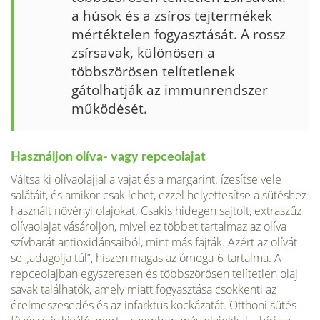
a húsok és a zsíros tejtermékek
mértéktelen fogyasztását. A rossz
zsírsavak, külö­nösen a
többszörösen telítetlenek
gátolhatják az immunrendszer
működését.
Használjon olíva- vagy repceolajat
Váltsa ki olívaolajjal a vajat és a margarint. ízesítse vele
salátáit, és amikor csak lehet, ezzel helyettesítse a sütéshez
használt növényi olajokat. Csakis hidegen sajtolt, extraszűz
olívaolajat vásároljon, mivel ez többet tartalmaz az olíva
szívbarát antioxidánsaiból, mint más fajták. Azért az olívát
se „adagolja túl”, hiszen magas az ómega-6-tartalma. A
repce­olajban egyszeresen és többszörösen telítetlen olaj
savak találhatók, amely miatt fogyasztása csökkenti az
érelmeszesedés és az infarktus kockázatát. Otthoni sütés­