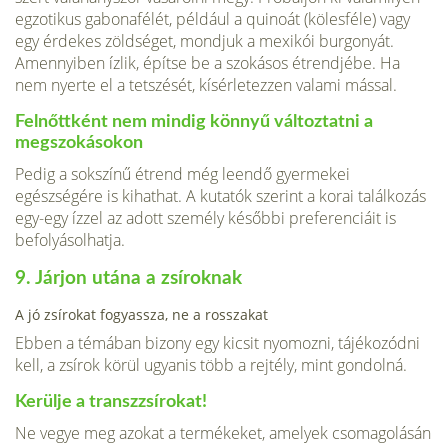
egzotikus gabonafélét, például a quinoát (kölesféle) vagy
egy érdekes zöldséget, mondjuk a mexikói bur­gonyát.
Amennyiben ízlik, építse be a szokásos étrendjébe. Ha
nem nyerte el a tetszését, kísérletezzen valami mással.
Felnőttként nem mindig könnyű változtatni a
megszokásokon
Pedig a sok­színű étrend még leendő gyermekei
egészségére is kihathat. A kutatók szerint a korai találkozás
egy-egy ízzel az adott személy későbbi preferenciáit is
befolyásolhatja.
9. Járjon utána a zsíroknak
A jó zsírokat fogyassza, ne a rosszakat
Ebben a témában bizony egy kicsit nyomozni, tájékozódni
kell, a zsírok körül ugyanis több a rejtély, mint gondolná.
Kerülje a transzzsírokat!
Ne vegye meg azokat a termékeket, amelyek csomagolásán