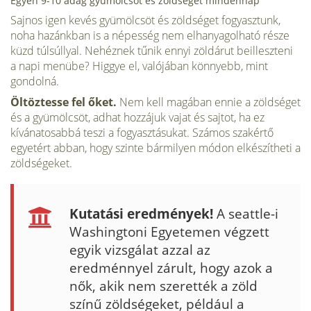
Egyen 9-10 adag gyümölcsöt és zöldséget mindennap
Sajnos igen kevés gyümölcsöt és zöldséget fogyasztunk,
noha hazánkban is a né­pesség nem elhanyagolható része
küzd túlsúllyal. Nehéznek tűnik ennyi zöldárut beilleszteni
a napi menübe? Higgye el, valójában könnyebb, mint
gondolná.
Öltöztesse fel őket.
Nem kell magában ennie a zöldséget
és a gyümölcsöt, adhat hozzájuk vajat és sajtot, ha ez
kívánatosabbá teszi a fogyasztásukat. Számos szakértő
egyetért abban, hogy szinte bármilyen módon elkészítheti a
zöldségeket.
Kutatási eredmények!
A seattle-i
Washingtoni Egyetemen végzett
egyik vizsgálat azzal az
eredménnyel zárult, hogy azok a
nők, akik nem szerették a zöld
színű zöldségeket, például a