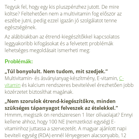
Tegyük fel, hogy egy kis pluszpénzhez jutott. De mire
költse? Feltehetően nem a multivitamin fog először az
eszébe jutni, pedig ezzel igazán jó szolgálatot tenne
egészségének.
Az alábbiakban az étrend-kiegészítőkkel kapcsolatos
leggyakoribb kifogásokat és a felvetett problémák
lehetséges megoldásait ismerheti meg:
Problémák:
„Túl bonyolult. Nem tudom, mit szedjek.”
Multivitamin- és ás­ványianyag-készítmény, E-vitamin,
C-
vitamin
és kalcium rendszeres bevitelével érezhetően jobb
közérzetet biztosíthat magának.
„Nem szorulok étrend-kiegészítőkre, minden
szükséges táp­anyagot felveszek az ételekkel.”
Hmmm, megiszik ön rendszeresen 1 liter olívaolajat? Ennyi
kellene ahhoz, hogy 100 NE (nemzetközi egység) E-
vitaminhoz juttassa a szervezetét. A magyar ajánlott napi
beviteli egység (RDA) ennél lényegesen alacsonyabb, 12