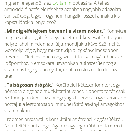
mg, ami elegendő is az
E-vitamin
pótlására. A teljes
antioxidáló hatás eléréséhez azonban nagyobb adagokra
van szükség. Ugye, hogy nem hangzik rosszul annak a kis
kapszulának a lenyelése?
„Mindig elfelejtem bevenni a vitaminokat.”
Könnyítse
meg a saját dolgát, és tegye az étrend-kiegészítőket olyan
helyre, ahol mindennap látja, mondjuk a kávéfőző mellé.
Gondolja végig, hogy mikor tudja a legkényelme­sebben
beszedni őket, és lehetőség szerint tartsa magát ehhez az
időponthoz. Nemsokára ugyanolyan rutinszerűen fog a
vitaminos tégely után nyúlni, mint a rostos üdítő doboza
után.
„Túlságosan drágák.”
Körülbelül kétezer forintért egy
hónapra ele­gendő multivitamint vehet. Naponta tehát csak
67 forintjába kerül az a meg­nyugtató érzés, hogy szervezete
hozzájut a legfontosabb immunerősítő ásványi anyagokhoz,
vitaminokhoz.
Érdemes orvosával is konzultálni az étrend-kiegé­szítőkről.
Nem feltétlenül a legdrágább vagy leginkább reklámozott