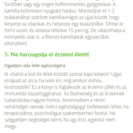
fürdővel vagy egy bögre koffeinmentes gyógyteával. A
kamilla különösen nyugtató hatású. Morzsoljon el 1-2
teáskanálnyi szárított kamillavirágot az ujjai között, hogy
kinyerje az olajokat, és helyezze egy teaszűrőbe. Öntse le
forró vizzel, és áztassa lefedve 15 percig. De választhatja a
könnyebb utat is: a filteres kamillateát egyszerűbb
elkészíteni.
5. Ne hanyagolja el érzelmi életét
Figyeljen oda lelki egészségére
Ki vitatná a test és lélek közötti szoros kapcsolatot? Ugye
elsápad az arca, ha sokk éri, míg amikor dühös,
kivörösödik? Ez a könyv is foglalkozik az érzelmi jóllét és az
immunitás összefüggésével. Az őszinteség és az érzelmek
tudatosítása na­gyon fontos. Amennyiben e téren
nehézségei vannak, bölcs egészségügyi befek­tetés lehet, ha
terapeutához, pszichológus szakemberhez fordul. Ne
szégyelljen segítséget kérni, ha úgy érzi, egyedül nem
megy.