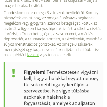
főzésre is kiváló, mert – szemben más olajokkal – bírja a
magas hőfokra hevítést.
Gondoskodjon az omega-3 zsírsavak beviteléről. Komoly
bizo­nyíték van rá, hogy az omega-3 zsírsavak segítenek
megelőzni vagy gyógyítani számos betegséget, köztük az
asztmát, a figyelemhiányos hiperaktivitást, a rákot, a cisztás
fibrózist, a Crohn betegséget, a szívrohamot, a mániás
depressziót, a reumatoid artritiszt, a skizofréniát, továbbá a
súlyos menstruációs görcsöket. Az omega-3 zsírsavak
mennyiségét úgy tudja növelni étrendjében, ha több friss
halat, például
lazacot
vagy tonhalat eszik.
Figyelem!
Természetesen vigyázni
kell, hogy a halakkal együtt nehogy
túl sok metil higany kerüljön a
szervezetbe. Ne vigye túlzásba
azoknak a halaknak a
fogyasztását, amelyek az aljzaton