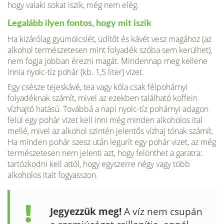
hogy valaki sokat iszik, még nem elég.
Legalább ilyen fontos, hogy mit iszik
Ha kizárólag gyümölcslét, üdítőt és kávét vesz magához (az
alkohol természetesen mint folyadék szóba sem kerül­het),
nem fogja jobban érezni magát. Mindennap meg kellene
innia nyolc-tíz pohár (kb. 1,5 liter) vizet.
Egy csésze tejeskávé, tea vagy kóla csak félpohárnyi
folyadéknak számít, mivel az ezekben található koffein
vízhajtó hatású. Továbbá a napi nyolc-tíz pohárnyi adagon
felül egy pohár vizet kell inni még minden alkoholos ital
mellé, mivel az alkohol szintén jelentős vízhaj tónak számít.
Ha minden pohár szesz után legurít egy pohár vizet, az még
természetesen nem jelenti azt, hogy felönthet a garatra:
tartóz­kodni kell attól, hogy egyszerre négy vagy több
alkoholos italt fogyasszon.
Jegyezzük meg!
A víz nem csupán