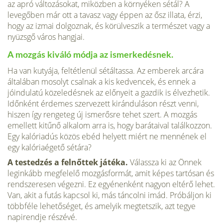
az apró változásokat, mi­közben a környéken sétál? A
levegőben már ott a tavasz vagy éppen az ősz illata, érzi,
hogy az izmai dolgoznak, és körülveszik a természet vagy a
nyüzsgő város hangjai.
A mozgás kiváló módja az ismerkedésnek.
Ha van kutyája, feltét­lenül sétáltassa. Az emberek arcára
általában mosolyt csalnak a kis kedvencek, és ennek a
jóindulatú közeledésnek az előnyeit a gazdik is élvezhetik.
Időnként ér­demes szervezett kiránduláson részt venni,
hiszen így rengeteg új ismerősre tehet szert. A mozgás
emellett kitűnő alkalom arra is, hogy barátaival találkozzon.
Egy kalóriadús közös ebéd helyett miért ne mennének el
egy kalóriaégető sétára?
A testedzés a felnőttek játéka.
Válassza ki az Önnek
leginkább megfe­lelő mozgásformát, amit képes tartósan és
rendszeresen végezni. Ez egyénenként nagyon eltérő lehet.
Van, akit a futás kapcsol ki, más táncolni imád. Próbáljon ki
többféle lehetőséget, és amelyik megtetszik, azt tegye
napirendje részévé.