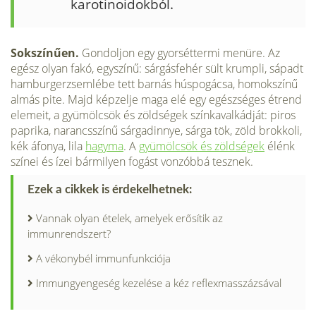
karotinoidokból.
Sokszínűen.
Gondoljon egy gyorséttermi menüre. Az
egész olyan fakó, egyszínű: sárgásfehér sült krumpli, sápadt
hamburgerzsemlébe tett barnás húspo­gácsa, homokszínű
almás pite. Majd képzelje maga elé egy egészséges étrend
ele­meit, a gyümölcsök és zöldségek színkavalkádját: piros
paprika, narancsszínű sár­gadinnye, sárga tök, zöld brokkoli,
kék áfonya, lila
hagyma
. A
gyümölcsök és zöldségek
élénk
színei és ízei bármilyen fogást vonzóbbá tesznek.
Ezek a cikkek is érdekelhetnek:
Vannak olyan ételek, amelyek erősítik az
immunrendszert?
A vékonybél immunfunkciója
Immungyengeség kezelése a kéz reflexmasszázsával