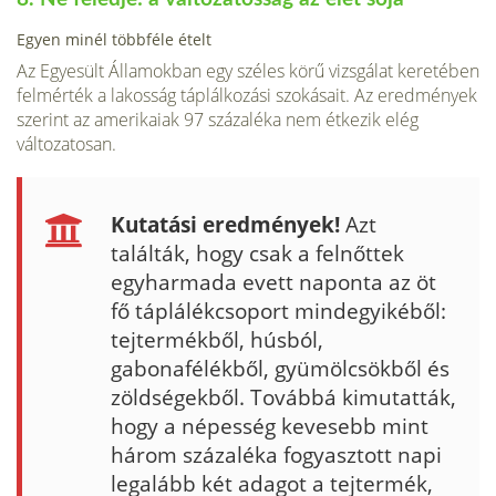
Egyen minél többféle ételt
Az Egyesült Államokban egy széles körű vizsgálat keretében
felmérték a la­kosság táplálkozási szokásait. Az eredmények
szerint az amerikaiak 97 százaléka nem étkezik elég
változatosan.
Kutatási eredmények!
Azt
találták, hogy csak a felnőttek
egyharmada evett naponta az öt
fő táplálékcsoport mindegyikéből:
tejtermékből, húsból,
gabonafélékből, gyümölcsökből és
zöldségekből. Továbbá kimutatták,
hogy a né­pesség kevesebb mint
három százaléka fogyasztott napi
legalább két adagot a tejtermék,