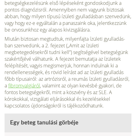
betegségkeze­lésünk első lépéseként gondoskodjunk a
pontos diagnózisról. Amennyiben nem vagyunk biztosak
abban, hogy milyen típusú ízületi gyulladásban szenvedünk,
vagy hogy ez-e egyáltalán a panaszaink oka, jelentkezzünk
be orvosunkhoz egy alapos ki­vizsgálásra.
Miután biztosan megtudtuk, milyenfajta ízületi gyulladás­
ban szenvedünk, a 2. fejezet („Amit az ízületi
megbetegedé­sekről tudni kell”) segítségével betegségünk
szakértőjévé válha­tunk. A fejezet bemutatja az ízületek
felépítését, vagyis megismerjük, honnan indulnak ki a
rendellenességek, és rövid leírást ad az ízületi gyulladás
főbb típusairól: az artrózisról, a reumás ízületi gyulladásról,
a
fibromyalgiáról
, valamint az olyan kevésbé gyakori, de
fontos betegségekről, mint a köszvény és az SLE. A
kórokokkal, vizsgála­ti eljárásokkal és kezelésekkel
kapcsolatos újdonsá­gokról is tájékozódhatunk.
Egy beteg tanulási görbéje