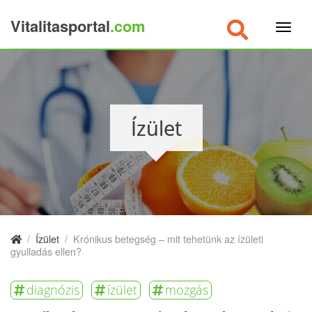
Vitalitasportal
.com
×
Ízület
/
Ízület
/
Krónikus betegség – mit tehetünk az ízületi
gyulladás ellen?
diagnózis
ízület
mozgás