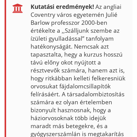
Kutatási eredmények!
Az angliai
Coventry város egyetemén Julié
Barlow professzor 2000-ben
értékelte a ,,Szálljunk szembe az
ízületi gyulla­dással” tanfolyam
haté­konyságát. Nemcsak azt
tapasztalta, hegy a kurzus hosszú
távú előny okot nyújtott a
résztvevők szá­mára, hanem azt is,
hogy ritkábban kelleti felkeres­niük
orvosukat fájdalomcsillapítók
felírásáért. A társadalombiztosítás
számára ez olyan értelem­ben
bizonyult hasznosnak, hogy a
háziorvosoknak több idejük
maradt más betegekre, és a
gyógyszerszámlán is megtakarí­tás