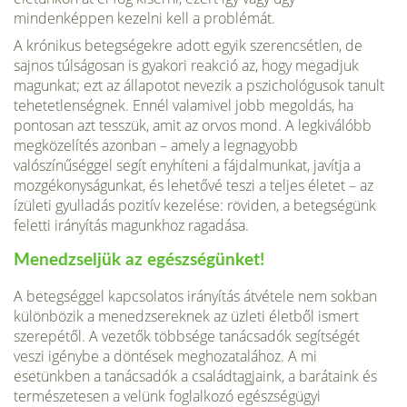
mindenképpen kezelni kell a problémát.
A krónikus betegségekre adott egyik szerencsétlen, de
sajnos túlságosan is gyakori reakció az, hogy megadjuk
magunkat; ezt az állapotot nevezik a pszichológusok tanult
tehetetlenségnek. Ennél valamivel jobb megoldás, ha
pontosan azt tesszük, amit az orvos mond. A legkiválóbb
megközelítés azonban – amely a legnagyobb
valószínűséggel segít enyhíteni a fájdalmunkat, ja­vítja a
mozgékonyságunkat, és lehetővé teszi a teljes életet – az
ízületi gyulladás pozitív kezelése: röviden, a betegségünk
felet­ti irányítás magunkhoz ragadása.
Menedzseljük az egészségünket!
A betegséggel kapcsola­tos irányítás átvétele nem sokban
különbözik a menedzserek­nek az üzleti életből ismert
szerepétől. A vezetők többsége ta­nácsadók segítségét
veszi igénybe a döntések meghozatalához. A mi
esetünkben a tanácsadók a családtagjaink, a barátaink és
természetesen a velünk foglalkozó egészségügyi