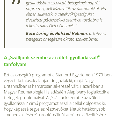
gyulladásban szenvedő betegeknek napról
napra meg kell küzdeniük az állapotukkal. Ha
ebben sikeresek, a cselekvőképessé­güket
elveszített páciensekkel szemben továbbra is
teljes és aktív életet élhetnek..”
Kate Loring és Halsted Holman
, artritiszes
betegeket önsegítésre oktató szakemberek
A „Szálljunk szembe az ízületi gyulladással!”
tanfolyam
Ezt az önsegítő programot a Stanford Egyetemen 1979-ben
végzett kutatások alapján dolgozták ki, majd Nagy-
Britanniá­ban is hamarosan sikeressé vált. Hazánkban a
Magyar Reuma­tológia Haladásáért Alapítvány foglalkozik a
betegek problé­máival. A „Szálljunk szembe az ízületi
gyulladással!” című progra­mot azzal a céllal dolgozták ki,
hogy képessé tegye az résztve­vőket életük hatékonyabb
„menedzselésére”, problémáik új­szerű megközelítésére.