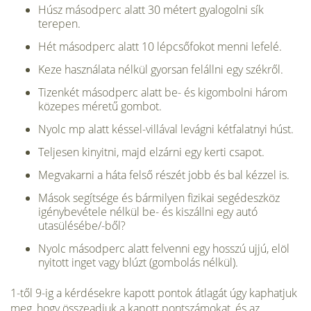
Húsz másodperc alatt 30 métert gyalogolni sík
terepen.
Hét másodperc alatt 10 lépcsőfokot menni lefelé.
Keze használata nélkül gyorsan felállni egy székről.
Tizenkét másodperc alatt be- és kigombolni három
köze­pes méretű gombot.
Nyolc mp alatt késsel-villával levágni kétfalatnyi húst.
Teljesen kinyitni, majd elzárni egy kerti csapot.
Megvakarni a háta felső részét jobb és bal kézzel is.
Mások segítsége és bármilyen fizikai segédeszköz
igény­bevétele nélkül be- és kiszállni egy autó
utasülésébe/-ből?
Nyolc másodperc alatt felvenni egy hosszú ujjú, elöl
nyitott inget vagy blúzt (gombolás nélkül).
1-től 9-ig a kérdésekre kapott pontok átlagát úgy kap­hatjuk
meg, hogy összeadjuk a kapott pontszámokat, és az