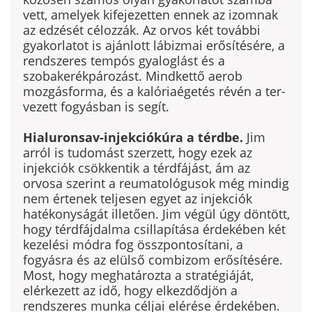
vett, amelyek kifejezetten ennek az izomnak
az edzé­sét célozzák. Az orvos két további
gyakorlatot is ajánlott lábizmai erősí­tésére, a
rendszeres tempós gyaloglást és a
szobakerékpározást. Mindkettő aerob
mozgásforma, és a kalóriaégetés révén a ter­
vezett fogyásban is segít.
Hialuronsav-injekciókúra a térdbe.
Jim
arról is tudomást szerzett, hogy ezek az
injekciók csökkentik a térdfájást, ám az
orvosa szerint a reumatológusok még mindig
nem értenek tel­jesen egyet az injekciók
hatékonyságát illetően. Jim végül úgy döntött,
hogy térdfájdalma csillapítása érde­kében két
kezelési módra fog összpontosítani, a
fogyásra és az elülső combizom erősítésére.
Most, hogy meghatározta a stra­tégiáját,
elérkezett az idő, hogy elkezdődjön a
rendszeres mun­ka céljai elérése érdekében.