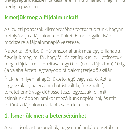
pedig a jövőben.
Ismerjük meg a fájdalmunkat!
Az ízületi panaszok kiismeréséhez fontos tudnunk, hogyan
befolyásolja a fájdalom életünket. Ennek egyik kiváló
módszere a fájdalomnapló vezetése.
Naponta körülbelül háromszor állunk meg egy pillanatra,
figyeljük meg, mi fáj, hogy fáj, és ezt írjuk is le. Határozzuk
meg a fájdalom intenzitását egy 0-tól (nincs fájdalom) 10-ig
( a valaha érzett legnagyobb fájdalom) terjedő skálán.
Írjuk le, milyen jellegű: lüktető, égő vagy szúró. Azt is
jegyezzük le, ha érzelmi hatást vált ki, frusztrálttá,
tehetetlenné vagy dühössé tesz. Jegyezzük fel, mit
csinálunk éppen, amikor megálltunk naplót írni, és mit
tettünk a fájdalom csillapítása érdekében.
1. Ismerjük meg a betegségünket!
A kutatások azt bizonyítják, hogy minél inkább tisztában