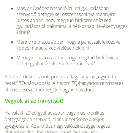
Más, az Önéhez hasonló ízületi gyulladásban
szenvedő betegekkel összehasonlítva mennyire
biztos abban, hogy meg tud birkózni az ízületi
gyulladásos fájdalommal a hétköznapi tevékenységek
során?
Mennyire biztos abban, hogy a panaszait leküzdve
képes marad a kedvteléseinek élni?
Mennyire biztos abban, hogy meg tud birkózni az
ízüle­ti gyulladás okozta frusztrációval?
A hat kérdésre kapott pontok átlaga adja az „egyéb tü­
netek” TQ-hányadósát. A három TQ-hányados rendsze­res
ellenőrzésével mérhetjük, hogyan haladunk.
Vegyük át az irányítást!
Ha valaki ízületi gyulladásban vagy más krónikus
betegségben szenved, nincs lehetősége a teljes
gyógyulásra. Az artritisz nagy valószínűséggel egész
életünkön át el fog kísérni, ezért így vagy úgy