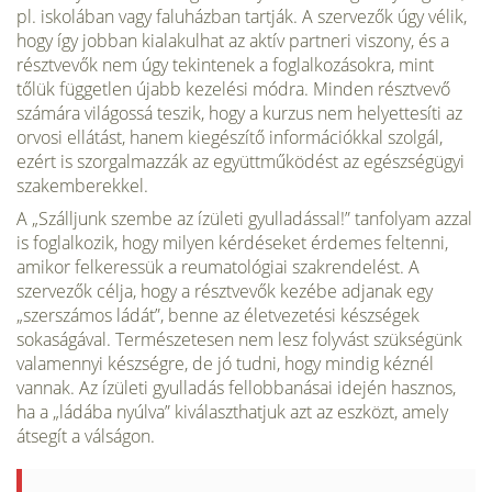
pl. iskolában vagy faluházban tartják. A szervezők úgy vélik,
hogy így jobban kialakulhat az aktív partneri viszony, és a
résztvevők nem úgy tekintenek a foglalkozásokra, mint
tőlük független újabb kezelési módra. Minden résztvevő
számára vi­lágossá teszik, hogy a kurzus nem helyettesíti az
orvosi ellátást, hanem kiegészítő információkkal szolgál,
ezért is szorgalmaz­zák az együttműködést az egészségügyi
szakemberekkel.
A „Szálljunk szembe az ízületi gyulladással!” tanfolyam az­zal
is foglalkozik, hogy milyen kérdéseket érdemes feltenni,
amikor felkeressük a reumatológiai szakrendelést. A
szervezők célja, hogy a résztvevők kezébe adjanak egy
„szerszámos lá­dát”, benne az életvezetési készségek
sokaságával. Természete­sen nem lesz folyvást szükségünk
valamennyi készségre, de jó tudni, hogy mindig kéznél
vannak. Az ízületi gyulladás fellobbanásai idején hasznos,
ha a „ládába nyúlva” kiválaszthatjuk azt az eszközt, amely
átsegít a válságon.