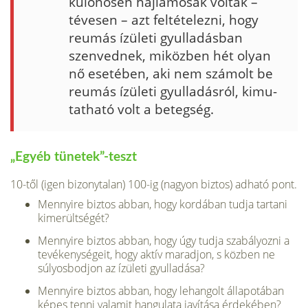
különösen hajlamosak voltak –
tévesen – azt feltételezni, hogy
reumás ízületi gyulladásban
szenvednek, miközben hét olyan
nő esetében, aki nem számolt be
reumás ízületi gyulladásról, kimu­
tatható volt a betegség.
„Egyéb tünetek”-teszt
10-től (igen bizonytalan) 100-ig (nagyon biztos) adható pont.
Mennyire biztos abban, hogy kordában tudja tartani
kimerültségét?
Mennyire biztos abban, hogy úgy tudja szabályozni a
te­vékenységeit, hogy aktív maradjon, s közben ne
súlyos­bodjon az ízületi gyulladása?
Mennyire biztos abban, hogy lehangolt állapotában
ké­pes tenni valamit hangulata javítása érdekében?