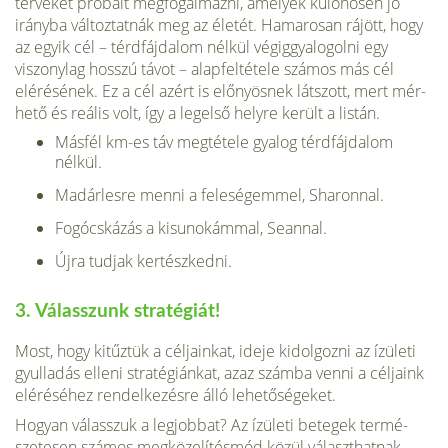
terveket próbált megfogalmazni, ame­lyek különösen jó
irányba változtatnák meg az életét. Hamaro­san rájött, hogy
az egyik cél – térdfájdalom nélkül végiggyalo­golni egy
viszonylag hosszú távot – alapfeltétele számos más cél
elérésének. Ez a cél azért is előnyösnek látszott, mert mér­
hető és reális volt, így a legelső helyre került a listán.
Másfél km-es táv megtétele gyalog térdfájdalom
nélkül.
Madárlesre menni a feleségemmel, Sharonnal.
Fogócskázás a kisunokámmal, Seannal.
Újra tudjak kertészkedni.
3. Válasszunk stratégiát!
Most, hogy kitűztük a céljainkat, ideje kidolgozni az ízületi
gyulladás elleni stratégiánkat, azaz számba venni a céljaink
el­éréséhez rendelkezésre álló lehetőségeket.
Hogyan válasszuk a legjobbat? Az ízületi betegek termé­
szetesen számos megközelítésmód közül választhatnak