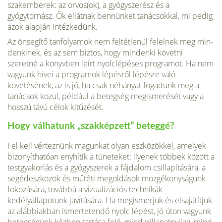
szakemberek: az orvos(ok), a gyógyszerész és a
gyógytornász. Ők ellátnak bennünket tanácsokkal, mi pedig
azok alapján intézkedünk.
Az önsegítő tanfolyamok nem feltétlenül felelnek meg min­
denkinek, és az sem biztos, hogy mindenki követni
szeretné a könyvben leírt nyolclépéses programot. Ha nem
vagyunk hívei a programok lépésről lépésre való
követésének, az is jó, ha csak néhányat fogadunk meg a
tanácsok közül, például a betegség megismerését vagy a
hosszú távú célok kitűzését.
Hogy válhatunk „szakképzett” beteggé?
Fel kell vérteznünk magunkat olyan eszközökkel, amelyek
bi­zonyíthatóan enyhítik a tüneteket: ilyenek többek között a
testgyakorlás és a gyógyszerek a fájdalom csillapítására, a
se­gédeszközök és műtéti megoldások mozgékonyságunk
fokozá­sára, továbbá a vizualizációs technikák
kedélyállapotunk javí­tására. Ha megismerjük és elsajátítjuk
az alábbiakban ismertetendő nyolc lépést, jó úton vagyunk
betegségünk kéz­ben tartása felé, mind pillanatnyilag, mind