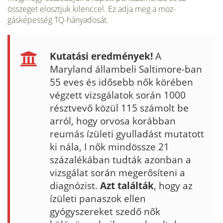
összeget elosztjuk kilenccel. Ez adja meg a moz­
gásképesség TQ-hányadosát.
Kutatási eredmények!
A
Maryland állambeli Saltimore-ban
55 eves és idősebb nők körében
végzett vizsgálatok során 1000
résztvevő közül 115 számolt be
arról, hogy orvosa korábban
reumás ízületi gyulladást muta­tott
ki nála, I nők mind­össze 21
százalékában tudták azonban a
vizsgá­lat során megerősíteni a
diagnózist.
Azt találták
, hogy az
ízületi panaszok ellen
gyógyszereket szedő nők