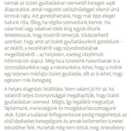
van­nak az ízületi gyulladásban szenvedő betegek saját
állapotuk­kal, annál nagyobb valószínűséggel sikerül úrrá
lenniük rajta. Azt gondolhatnánk, hogy már épp eleget
tudunk róla, főleg, ha régóta szenvedünk benne. Ha
valamivel vagy valakivel több évig együtt éltünk,
feltételezzük, hogy közelről ismerjük. Elképzelhető
azonban, hogy amit az ízületi gyulladásunkról gondolunk –
az okáról, a kezeléséről vagy súlyosbodásának
megelőzéséről -, az helytelen, esetleg idejétmúlt
információn alapul. Még ha a tüneteink hasonlítanak is a
szomszédunkéra vagy a rokonunkéra, lehet, hogy a miénk
egy teljesen másfajta ízületi gyulladás, sőt az is lehet, hogy
egészen más betegség.
A helyes diagnózis felállítása. Nem valami jó hír az, ha
valakiről teljes bizonyossággal megállapítják, hogy ízületi
gyul­ladásban szenved. Mégis, így legalább megtudjuk
fájdalmunk, merevségünk és mozgáskorlátozottságunk
okát. Ezzel a tudás­sal felfegyverkezve pedig megtehetjük az
első lépéseket betegsé­günk és annak kellemetlen tünetei
leküzdése felé. Ha tehát még nem tettük meg, öntevékeny