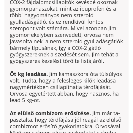
COX-2 fájdalomcsillapítók kevésbé okoznak
gyomorpanaszokat, mint az ibuprofen és a
többi hagyományos nem szteroid
gyulladásgátló, és ez rendkívül fontos
szempont volt számára. Mivel azonban Jim
gyomorfekély­ben szenvedett, orvosa nem
javasolta neki a nem szteroid gyulladásgátlók
bármely típusának, így a COX-2 gátló
gyógyszereknek a szedését sem. Jim tehát a
gyógyszeres kezelést törölte listájáról.
Öt kg leadása.
Jim kamaszkora óta túlsúlyos
volt. Tudta, hogy a felesleges kilók leadása
nagy­mértékben csillapíthatja térdfájását.
Orvosa egyetértett abban, hogy hasznos, ha
lead 5 kg-ot.
Az elülső combízom erősítése.
Jim már ta­
pasztalta, hogy térdfájása jól reagál az elülső
combizmot erősítő gyakorlatokra. Orvosával
kö­zösen számos olyan gyakorlatot számba