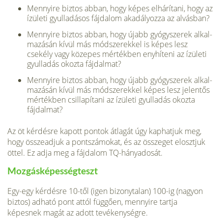
Mennyire biztos abban, hogy képes elhárítani, hogy az
ízületi gyulladásos fájdalom akadályozza az alvásban?
Mennyire biztos abban, hogy újabb gyógyszerek alkal­
mazásán kívül más módszerekkel is képes lesz
csekély vagy közepes mértékben enyhíteni az ízületi
gyulladás okozta fájdalmat?
Mennyire biztos abban, hogy újabb gyógyszerek alkal­
mazásán kívül más módszerekkel képes lesz jelentős
mér­tékben csillapítani az ízületi gyulladás okozta
fájdalmat?
Az öt kérdésre kapott pontok átlagát úgy kaphatjuk meg,
hogy összeadjuk a pontszámokat, és az összeget elosztjuk
öttel. Ez adja meg a fájdalom TQ-hányadosát.
Mozgásképességteszt
Egy-egy kérdésre 10-től (igen bizonytalan) 100-ig (nagyon
biztos) adható pont attól függően, mennyire tartja
képesnek magát az adott tevékenységre.