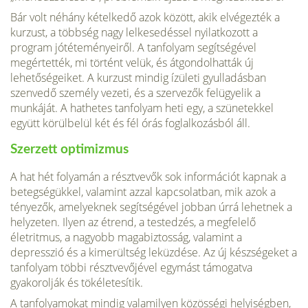
Bár volt néhány kételkedő azok között, akik elvégezték a
kurzust, a többség nagy lelkesedéssel nyilatkozott a
program jótéteményeiről. A tanfolyam segítségével
megértették, mi tör­tént velük, és átgondolhatták új
lehetőségeiket. A kurzust min­dig ízületi gyulladásban
szenvedő személy vezeti, és a szervezők felügyelik a
munkáját. A hathetes tanfolyam heti egy, a szüne­tekkel
együtt körülbelül két és fél órás foglalkozásból áll.
Szerzett optimizmus
A hat hét folyamán a résztvevők sok információt kapnak a
betegségükkel, valamint azzal kapcsolat­ban, mik azok a
tényezők, amelyeknek segítségével jobban úrrá lehetnek a
helyzeten. Ilyen az étrend, a testedzés, a megfelelő
életritmus, a nagyobb magabiztosság, valamint a
depresszió és a kimerültség leküzdése. Az új készségeket a
tanfolyam többi résztvevőjével egymást támogatva
gyakorolják és tökéletesítik.
A tanfolyamokat mindig valamilyen közösségi helyiségben,