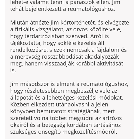
lehet-e valamit tenni a pa­naszok ellen. Jim
tehát bejelentkezett a reumatológushoz.
Miután átnézte Jim kórtörténetét, és elvégezte
a fizikális vizsgálatot, az orvos közölte vele,
hogy térdartrózisban szen­ved. Arról is
tájékoztatta, hogy sokféle kezelés áll
rendelkezés­re, s ezek nemcsak a fájdalom és
a merevség rosszabbodását akadályozzák
meg, hanem visszaadják korábbi aktivitását
is.
Jim másodszor is elment a reumatológushoz,
hogy részlete­sebben megbeszélje vele az
állapotát és a lehetséges kezelési módokat.
Közben elkezdett utánaolvasni a jelen
könyvben be­mutatott stratégiának, mert
szeretett volna többet megtudni az artrózis
okairól és a betegség kordában tartásához
szükséges önsegítő megközelítésmódról.