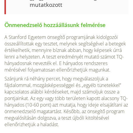
mutatkozott
Önmenedzselő hozzáállásunk felmérése
A Stanford Egyetem önsegítő programjának kidolgozói
összeállítottak egy tesztet, melynek segítségével a betegek
értékelhetik, mennyire bíznak abban, hogy képesek úrrá
lenni a helyzeten. A teszt eredményét mutató számot TQ-
hányadosnak nevezték el. E hányados rend­szeres
mérésével folyamatosan ellenőrizhetjük magunkat.
Szánjunk rá néhány percet, hogy megválaszoljuk a
fájdalom­mal, mozgásképességgel és „egyéb tünetekkel”
kapcsolatos alábbi kérdéseket, majd számoljuk össze a
pontjainkat. Az egy vagy több területen kapott alacsony TQ-
hányados (10-60 pont) azt mutatja, hogy ideje elsajátítani az
önmenedzselő ma­gatartást. Később, az önsegítő program
megvalósításán dolgozva, a teszt újbóli kitöltésével
ellenőrizhetjük a haladást.