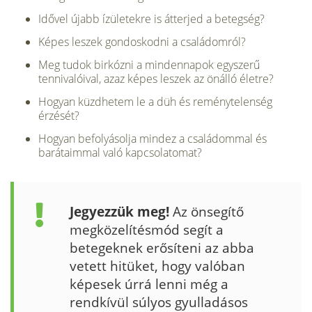
Idővel újabb ízületekre is átterjed a betegség?
Képes leszek gondoskodni a családomról?
Meg tudok birkózni a mindennapok egyszerű
tennivalói­val, azaz képes leszek az önálló életre?
Hogyan küzdhetem le a düh és reménytelenség
érzését?
Hogyan befolyásolja mindez a családommal és
barátaim­mal való kapcsolatomat?
Jegyezzük meg!
Az önsegítő
megközelítésmód segít a
betegeknek erősíteni az abba
vetett hitüket, hogy valóban
képesek úrrá lenni még a
rendkívül súlyos gyulladásos