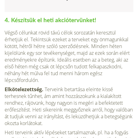
4. Készítsük el heti akciótervünket!
Végső célunkat rövid távú célok sorozatán keresztül
érhetjük el. Tekintsük ezeket a terveket egy önmagunkkal
kötött, hétről hétre szóló szerződésnek. Minden héten
kijelölünk egy sor te­vékenységet, majd az ezek során elért
eredményekre építünk. Ideális esetben az a beteg, aki az
első héten még csak öt lépcsőn tudott felkapaszkodni,
néhány hét múlva fel tud menni három egész
lépcsőfordulón.
Elkötelezettség.
Terveink betartása eleinte kissé
terhesnek tűnhet, ám amint hozzászokunk a kialakított
rendhez, rájö­vünk, hogy nagyon is megéri a befektetett
erőfeszítést. Heti si­kereink meggyőznek arról, hogy valóban
át tudjuk venni az irányítást, és leküzdhetjük a betegségünk
okozta korlátokat.
Heti terveink aktív lépéseket tartalmaznak, pl. ha a fogyás