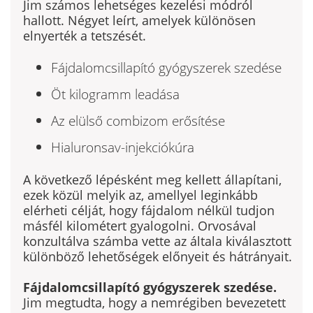
Jim számos lehetséges kezelési módról
hallott. Négyet leírt, amelyek különösen
elnyerték a tetszését.
Fájdalomcsillapító gyógyszerek szedése
Öt kilogramm leadása
Az elülső combizom erősítése
Hialuronsav-injekciókúra
A következő lépésként meg kellett állapítani,
ezek közül me­lyik az, amellyel leginkább
elérheti célját, hogy fájdalom nélkül tudjon
másfél kilométert gyalogolni. Orvosával
konzultálva számba vette az általa kiválasztott
különböző lehetőségek elő­nyeit és hátrányait.
Fájdalomcsillapító gyógyszerek szedése.
Jim megtudta, hogy a nemrégiben bevezetett