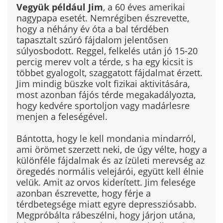
Vegyük például Jim
, a 60 éves amerikai
nagypapa esetét. Nemrégiben észrevette,
hogy a néhány év óta a bal térdében
tapasztalt szúró fájdalom jelentősen
súlyosbodott. Reggel, felkelés után jó 15-20
percig merev volt a térde, s ha egy kicsit is
többet gyalo­golt, szaggatott fájdalmat érzett.
Jim mindig büszke volt fizikai aktivitására,
most azonban fájós térde megakadályozta,
hogy kedvére sportoljon vagy madárlesre
menjen a feleségével.
Bántotta, hogy le kell mondania mindarról,
ami örömet szerzett neki, de úgy vélte, hogy a
különféle fájdalmak és az ízületi merevség az
öregedés normális velejárói, együtt kell élnie
velük. Amit az orvos kiderített. Jim felesége
azonban észrevette, hogy férje a
térdbetegsége miatt egyre depressziósabb.
Megpró­bálta rábeszélni, hogy járjon utána,