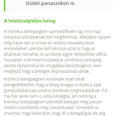
ízületi pana­szokon is.
A felelősségteljes beteg
A krónikus betegségben szenvedőknek nap mint nap
bonyolult kihívásoknak kell megfelelniük. Miközben éppen
elég bajuk van az orvosi és sebészi beavatkozások
elviselésével, szembe kell nézniük azzal is, hogy az
állapotuk romolhat, és az életük egyre nehezebbé válhat.
Ha ezeket a terheket hozzáadjuk a krónikus betegség
okozta fájdalomhoz és mozgáskorlátozott­sághoz, nem
meglepő, hogy a betegek depresszióssá válnak.
Krónikus betegségben mindezek miatt tehát
elengedhetetlen, hogy a beteg kivegye a részét a saját
gondozásával kapcsolatos döntések meghozatalában. Ezt
ma már senki nem is vonja két­ségbe, ám nemrég a
krónikus betegségben szenvedő betegek még passzív
módon közelítették meg a kezelésüket. Elmentek az
orvoshoz, hogy kiderüljön, hogy áll a betegségük, de alig