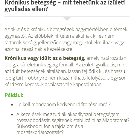
Krónikus betegség – mit tehetünk az ízületi
gyulladás ellen?
Az akut és a krónikus betegségek nagymértékben eltérnek
egymástól. Az előbbiek hirtelen alakulnak ki, és nem
tartanak sokáig, jellemzően vagy maguktól elmúlnak, vagy
azonnal reagálnak a kezelésekre.
Krónikus vagy idült az a betegség,
amely határozatlan
ideig, akár életünk végéig fennáll. Az ízületi gyulladás, mint
az idült betegségek általában, lassan fejlődik ki, és hosszú
ideig tart. Többnyire nem kiszámítható lefolyású, s egy sor
kérdésre ke­ressük a választ vele kapcsolatban.
Például:
Le kell mondanom kedvenc időtöltéseimről?
A kezelések meg tudják akadályozni betegségem
rosszab­bodását, segítenek stabilizálni az állapotomat?
Súlyosbodni fog a fájdalom és a
mozgáskorlátozottság?