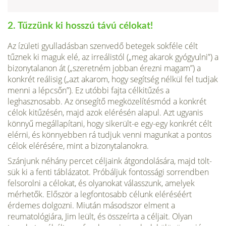
2. Tűzzünk ki hosszú távú célokat!
Az ízületi gyulladásban szenvedő betegek sokféle célt
tűznek ki maguk elé, az irreálistól („meg akarok gyógyulni”) a
bizonyta­lanon át („szeretném jobban érezni magam”) a
konkrét reálisig („azt akarom, hogy segítség nélkül fel tudjak
menni a lép­csőn”). Ez utóbbi fajta célkitűzés a
leghasznosabb. Az önsegítő megközelítésmód a konkrét
célok kitűzésén, majd azok eléré­sén alapul. Azt ugyanis
könnyű megállapítani, hogy sikerült-e egy-egy konkrét célt
elérni, és könnyebben rá tudjuk venni ma­gunkat a pontos
célok elérésére, mint a bizonytalanokra.
Szánjunk néhány percet céljaink átgondolására, majd tölt­
sük ki a fenti táblázatot. Próbáljuk fontossági sorrendben
fel­sorolni a célokat, és olyanokat válasszunk, amelyek
mérhetők. Először a legfontosabb célunk eléréséért
érdemes dolgozni. Miután másodszor elment a
reumatológiára, Jim leült, és összeírta a céljait. Olyan