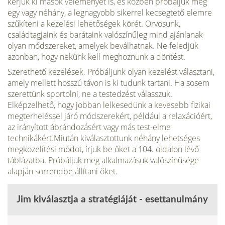
kérjük ki mások véle­ményét is, és közben próbáljuk meg
egy vagy néhány, a legna­gyobb sikerrel kecsegtető elemre
szűkíteni a kezelési lehetősé­gek körét. Orvosunk,
családtagjaink és barátaink valószínűleg mind ajánlanak
olyan módszereket, amelyek beválhatnak. Ne feledjük
azonban, hogy nekünk kell meghoznunk a döntést.
Szerethető kezelések. Próbáljunk olyan kezelést választa­ni,
amely mellett hosszú távon is ki tudunk tartani. Ha sosem
szerettünk sportolni, ne a testedzést válasszuk.
Elképzelhető, hogy jobban lelkesedünk a kevesebb fizikai
megterheléssel járó módszerekért, például a relaxációért,
az irányított ábrándozá­sért vagy más test-elme
technikákért.Miután kiválasztottunk néhány lehetséges
megközelítési mó­dot, írjuk be őket a 104. oldalon lévő
táblázatba. Próbáljuk meg alkalmazásuk valószínűsége
alapján sorrendbe állítani őket.
Jim kiválasztja a stratégiáját - esettanulmány