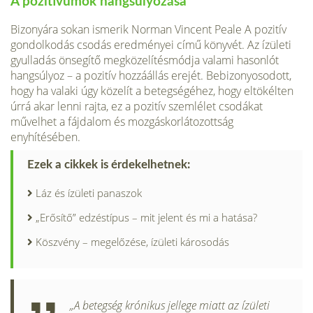
A pozitívumok hangsúlyozása
Bizonyára sokan ismerik Norman Vincent Peale A pozitív
gondol­kodás csodás eredményei című könyvét. Az ízületi
gyulladás ön­segítő megközelítésmódja valami hasonlót
hangsúlyoz – a pozitív hozzáállás erejét. Bebizonyoso­dott,
hogy ha valaki úgy közelít a betegségéhez, hogy eltökélten
úrrá akar lenni rajta, ez a pozitív szemlélet csodákat
művelhet a fájdalom és mozgáskorlátozott­ság
enyhítésében.
Ezek a cikkek is érdekelhetnek:
Láz és ízületi panaszok
„Erősítő” edzéstípus – mit jelent és mi a hatása?
Köszvény – megelőzése, ízületi károsodás
„A betegség krónikus jellege miatt az ízületi