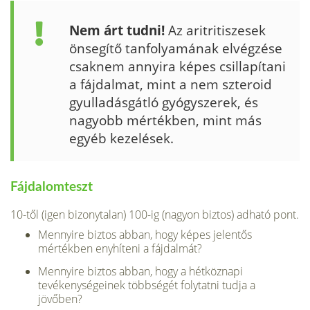
Nem árt tudni!
Az aritritiszesek
ön­segítő tanfolyamának elvégzése
csaknem annyira képes csillapítani
a fájdalmat, mint a nem szteroid
gyulladásgátló gyógyszerek, és
nagyobb mértékben, mint más
egyéb kezelések.
Fájdalomteszt
10-től (igen bizonytalan) 100-ig (nagyon biztos) adható pont.
Mennyire biztos abban, hogy képes jelentős
mértékben enyhíteni a fájdalmát?
Mennyire biztos abban, hogy a hétköznapi
tevékenysé­geinek többségét folytatni tudja a
jövőben?