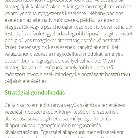
straté­giájuk kialakításakor. A kór gyakran reagál kedvezően
valami­lyenfajta gyógyszeres kezelésre. Néhány páciens
esetében az alternatív módszerek, például az étrendi
kiegészítők vagy a pszichológiai kezelések is beválhatnak. A
testedzés az ízületi gyulladás legtöbb típusán segít, a műtét
pedig súlyos mozgás­korlátozottság esetén választható.
Ízületi betegségünk kezelésének irányítójaként ki kell
válasz­tanunk azokat a megközelítési módokat, amelyek
esetünkben a legnagyobb eséllyel válnak be. Olyan
stratégiára van szüksé­günk, amely több különböző
módszert ötvöz, s ezek mindegyi­ke hozzásegít hosszú távú
céljaink eléréséhez.
Stratégiai gondolkodás
Céljainkat szem előtt tartva vegyük számba a lehetséges
keze­lési módszereket. A könyv későbbi fejezeteinek
átolvasása so­kat segíthet a személyiségünknek és
állapotunknak legmegfele­lőbb megközelítés
kiválasztásában. Egészségi állapotunk menedzsereként