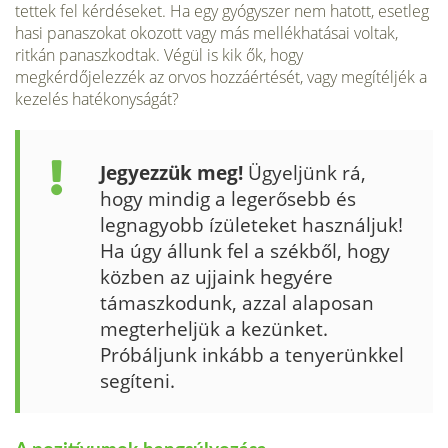
tet­tek fel kérdéseket. Ha egy gyógyszer nem hatott, esetleg
hasi panaszokat okozott vagy más mellékhatásai voltak,
ritkán pa­naszkodtak. Végül is kik ők, hogy
megkérdőjelezzék az orvos hozzáértését, vagy megítéljék a
kezelés hatékonyságát?
Jegyezzük meg!
Ügyeljünk rá,
hogy mindig a legerősebb és
legnagyobb ízületeket használjuk!
Ha úgy állunk fel a székből, hogy
közben az ujjaink hegyére
támaszkodunk, azzal alaposan
megterheljük a kezünket.
Próbáljunk inkább a tenyerünkkel
segíteni.