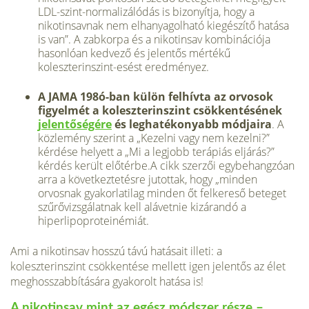
LDL-szint-normalizálódás is bizonyítja, hogy a
nikotinsavnak nem elhanyagolható kiegészítő hatása
is van”. A zabkorpa és a nikotinsav kombinációja
hasonlóan kedvező és jelentős mértékű
koleszterinszint-esést eredményez.
A JAMA 198ó-ban külön felhívta az orvosok
figyelmét a koleszterinszint csökkentésének
jelentőségére
és leghatékonyabb módjaira
. A
közlemény szerint a „Kezelni vagy nem kezelni?”
kérdése helyett a „Mi a legjobb terápiás eljárás?”
kérdés került előtérbe.A cikk szerzői egybehangzóan
arra a következtetésre jutottak, hogy „minden
orvosnak gyakorlatilag minden őt felkereső beteget
szűrővizsgálatnak kell alávetnie kizárandó a
hiperlipoproteinémiát.
Ami a nikotinsav hosszú távú hatásait illeti: a
koleszterinszint csökkentése mellett igen jelentős az élet
meghosszabbítására gyakorolt hatása is!
A nikotinsav mint az egész módszer része –