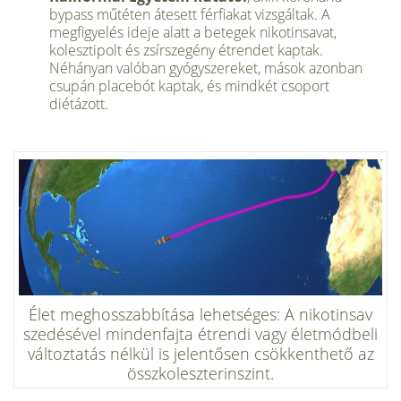
bypass műtéten átesett férfiakat vizsgáltak. A
megfigyelés ideje alatt a betegek nikotinsavat,
kolesztipolt és zsírszegény étrendet kaptak.
Néhányan valóban gyógyszereket, mások azonban
csupán placebót kaptak, és mindkét csoport
diétázott.
Élet meghosszabbítása lehetséges: A nikotinsav
szedésével mindenfajta étrendi vagy életmódbeli
változtatás nélkül is jelentősen csökkenthető az
összkoleszterinszint.