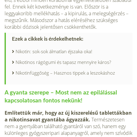
fel. Ennek két következménye is van. Először is a
leggyakoribb mellékhatás – a kipirulás, a melegségérzés –
megszűnik. Másodszor a hatás eléréséhez szükséges
korábbi dózisok jelentősen csökkenthetők.
Ezek a cikkek is érdekelhetnek:
Nikotin: sok-sok álmatlan éjszaka oka!
Nikotinos rágógumi és tapasz mennyire káros?
Nikotinfüggőség – Hasznos tippek a leszokáshoz
A gyanta szerepe – Most nem az epilálással
kapcsolatosan fontos nekünk!
Említettük már, hogy az új kiszerelésű tablettákban
a nikotinsavat gyantába ágyazzák.
Természetesen
nem a gyertyában található gyantáról van szó, hanem egy
különleges gyógyszeripari alapanyagról, amely nem szívódik