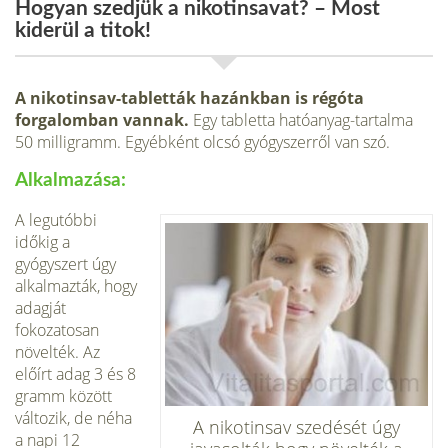
Hogyan szedjük a nikotinsavat? – Most
kiderül a titok!
A nikotinsav-tabletták hazánkban is régóta
forgalomban vannak.
Egy tabletta hatóanyag-tartalma
50 milligramm. Egyébként olcsó gyógyszerről van szó.
Alkalmazása:
A legutóbbi
időkig a
gyógyszert úgy
alkalmazták, hogy
adagját
fokozatosan
növelték. Az
előírt adag 3 és 8
gramm között
változik, de néha
A nikotinsav szedését úgy
a napi 12