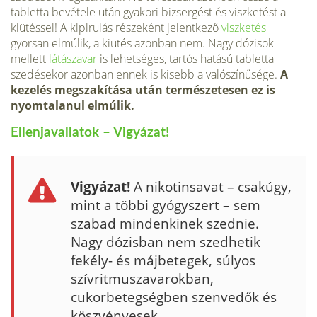
tabletta bevétele után gyakori bizsergést és viszketést a
kiütéssel! A kipirulás részeként jelentkező
viszketés
gyorsan elmúlik, a kiütés azonban nem. Nagy dózisok
mellett
látászavar
is lehetséges, tartós hatású tabletta
szedésekor azonban ennek is kisebb a valószínűsége.
A
kezelés megszakítása után természetesen ez is
nyomtalanul elmúlik.
Ellenjavallatok – Vigyázat!
Vigyázat!
A nikotinsavat – csakúgy,
mint a többi gyógyszert – sem
szabad mindenkinek szednie.
Nagy dózisban nem szedhetik
fekély- és májbetegek, súlyos
szívritmuszavarokban,
cukorbetegségben szenvedők és
köszvényesek.