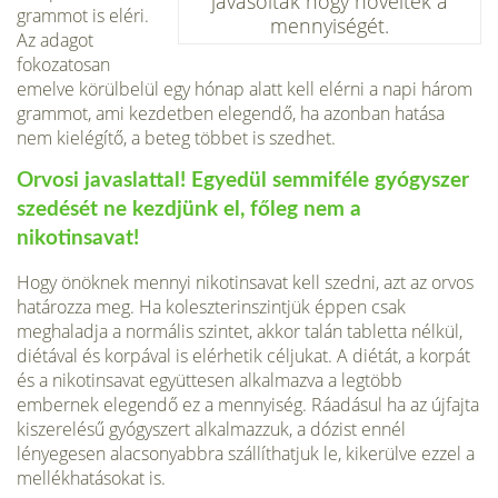
javasolták hogy növelték a
grammot is eléri.
mennyiségét.
Az adagot
fokozatosan
emelve körülbelül egy hónap alatt kell elérni a napi három
grammot, ami kezdetben elegendő, ha azonban hatása
nem kielégítő, a beteg többet is szedhet.
Orvosi javaslattal! Egyedül semmiféle gyógyszer
szedését ne kezdjünk el, főleg nem a
nikotinsavat!
Hogy önöknek mennyi nikotinsavat kell szedni, azt az orvos
határozza meg. Ha koleszterinszintjük éppen csak
meghaladja a normális szintet, akkor talán tabletta nélkül,
diétával és korpával is elérhetik céljukat. A diétát, a korpát
és a nikotinsavat együttesen alkalmazva a legtöbb
embernek elegendő ez a mennyiség. Ráadásul ha az újfajta
kiszerelésű gyógyszert alkalmazzuk, a dózist ennél
lényegesen alacsonyabbra szállíthatjuk le, kikerülve ezzel a
mellékhatásokat is.