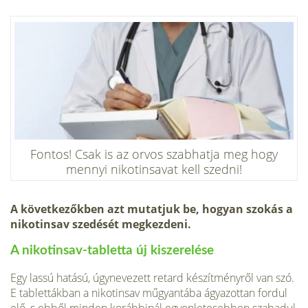
Fontos! Csak is az orvos szabhatja meg hogy
mennyi nikotinsavat kell szedni!
A következőkben azt mutatjuk be, hogyan szokás a
nikotinsav szedését megkezdeni.
A nikotinsav-tabletta új kiszerelése
Egy lassú hatású, úgynevezett retard készítményről van szó.
E tablettákban a nikotinsav műgyantába ágyazottan fordul
elő, s ebből minden korábbinál egyenletesebben szabadul