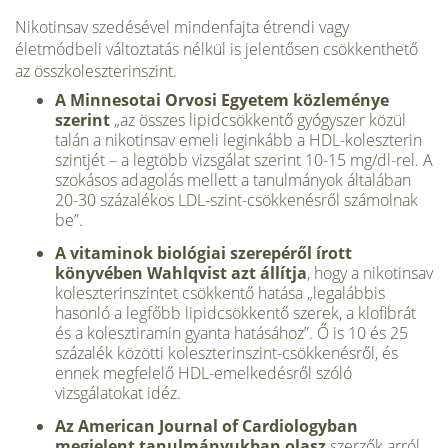
Nikotinsav szedésével mindenfajta étrendi vagy
életmódbeli változtatás nélkül is jelentősen csökkenthető
az összkoleszterinszint.
A Minnesotai Orvosi Egyetem közleménye
szerint
„az összes lipidcsökkentő gyógyszer közül
talán a nikotinsav emeli leginkább a HDL-koleszterin
szintjét – a legtöbb vizsgálat szerint 10-15 mg/dl-rel. A
szokásos adagolás mellett a tanulmányok általában
20-30 százalékos LDL-szint-csökkenésről számolnak
be”.
A vitaminok biológiai szerepéről írott
könyvében Wahlqvist azt állítja
, hogy a nikotinsav
koleszterinszintet csökkentő hatása „legalábbis
hasonló a legfőbb lipidcsökkentő szerek, a klofibrát
és a kolesztiramin gyanta hatásához”. Ő is 10 és 25
százalék közötti koleszterinszint-csökkenésről, és
ennek megfelelő HDL-emelkedésről szóló
vizsgálatokat idéz.
Az American Journal of Cardiologyban
megjelent tanulmányukban olasz
szerzők arról