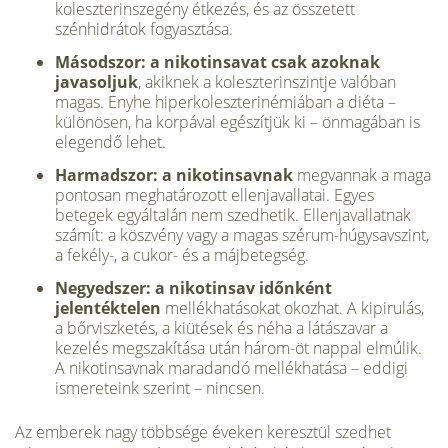
koleszterinszegény étkezés, és az összetett
szénhidrátok fogyasztása.
Másodszor: a nikotinsavat csak azoknak
javasoljuk
, akiknek a koleszterinszintje valóban
magas. Enyhe hiperkoleszterinémiában a diéta –
különösen, ha korpával egészítjük ki – önmagában is
elegendő lehet.
Harmadszor: a nikotinsavnak
megvannak a maga
pontosan meghatározott ellenjavallatai. Egyes
betegek egyáltalán nem szedhetik. Ellenjavallatnak
számít: a köszvény vagy a magas szérum-húgysavszint,
a fekély-, a cukor- és a májbetegség.
Negyedszer: a nikotinsav időnként
jelentéktelen
mellékhatásokat okozhat. A kipirulás,
a bőrviszketés, a kiütések és néha a látászavar a
kezelés megszakítása után három-öt nappal elmúlik.
A nikotinsavnak maradandó mellékhatása – eddigi
ismereteink szerint – nincsen.
Az emberek nagy többsége éveken keresztül szedhet