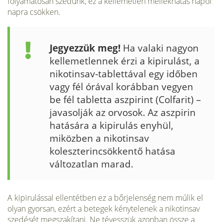
folyamatosan szedünk, ez a kellemetlen mellékhatás napol
napra csökken.
Jegyezzük meg!
Ha valaki nagyon
kellemetlennek érzi a kipirulást, a
nikotinsav-tablettával egy időben
vagy fél órával korábban vegyen
be fél tabletta aszpirint (Colfarit) –
javasolják az orvosok. Az aszpirin
hatására a kipirulás enyhül,
miközben a nikotinsav
koleszterincsökkentő hatása
változatlan marad.
A kipirulással ellentétben ez a bőrjelenség nem múlik el
olyan gyorsan, ezért a betegek kénytelenek a nikotinsav
szedését megszakítani. Ne tévesszük azonban össze a