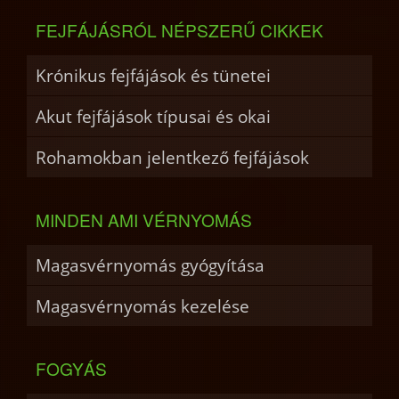
FEJFÁJÁSRÓL NÉPSZERŰ CIKKEK
Krónikus fejfájások és tünetei
Akut fejfájások típusai és okai
Rohamokban jelentkező fejfájások
MINDEN AMI VÉRNYOMÁS
Magasvérnyomás gyógyítása
Magasvérnyomás kezelése
FOGYÁS