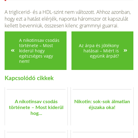
A triglicerid- és a HDL-szint nem változott. Ahhoz azonban,
hogy ezt a hatást elérjék, naponta háromszor öt kapszulát
kellett bevenniük, összesen kilenc grammnyi guarrai.
A nikotinsav csodás
története – Most
Az árpa és jótékony
kiderül hogy
hatásai – Miért is
egészséges vagy
együnk árpát?
nem!
Kapcsolódó cikkek
A nikotinsav csodás
Nikotin: sok-sok álmatlan
története – Most kiderül
éjszaka oka!
hog...