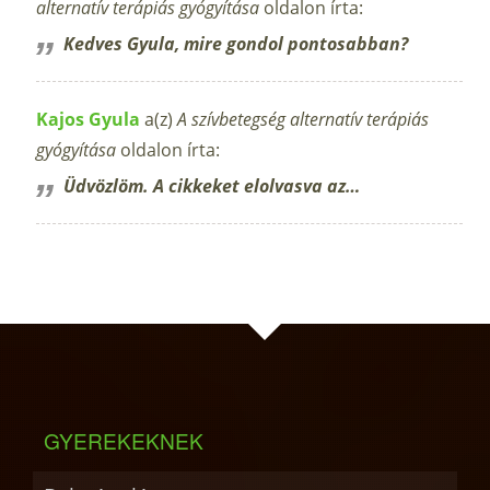
alternatív terápiás gyógyítása
oldalon írta:
Kedves Gyula, mire gondol pontosabban?
Kajos Gyula
a(z)
A szívbetegség alternatív terápiás
gyógyítása
oldalon írta:
Üdvözlöm. A cikkeket elolvasva az…
GYEREKEKNEK