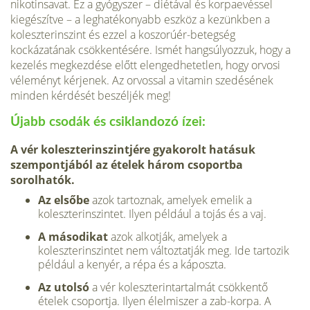
nikotinsavat. Ez a gyógyszer – diétával és korpaevéssel
kiegészítve – a leghatékonyabb eszköz a kezünkben a
koleszterinszint és ezzel a koszorúér-betegség
kockázatának csökkentésére. Ismét hangsúlyozzuk, hogy a
kezelés megkezdése előtt elengedhetetlen, hogy orvosi
véleményt kérjenek. Az orvossal a vitamin szedésének
minden kérdését beszéljék meg!
Újabb csodák és csiklandozó ízei:
A vér koleszterinszintjére gyakorolt hatásuk
szempontjából az ételek három csoportba
sorolhatók.
Az elsőbe
azok tartoznak, amelyek emelik a
koleszterinszintet. Ilyen például a tojás és a vaj.
A másodikat
azok alkotják, amelyek a
koleszterinszintet nem változtatják meg. Ide tartozik
például a kenyér, a répa és a káposzta.
Az utolsó
a vér koleszterintartalmát csökkentő
ételek csoportja. Ilyen élelmiszer a zab-korpa. A