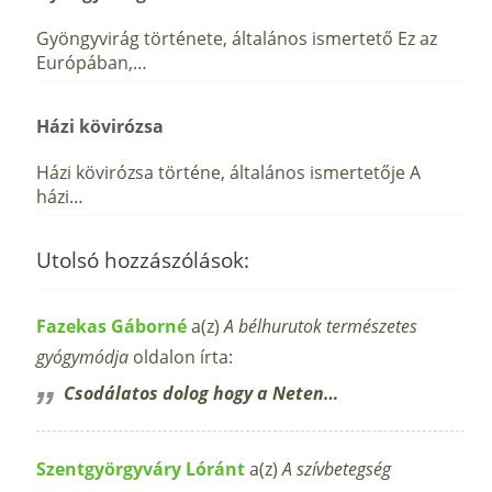
Gyöngyvirág története, általános ismertető Ez az
Európában,…
Házi kövirózsa
Házi kövirózsa történe, általános ismertetője A
házi…
Utolsó hozzászólások:
Fazekas Gáborné
a(z)
A bélhurutok természetes
gyógymódja
oldalon írta:
Csodálatos dolog hogy a Neten…
Szentgyörgyváry Lóránt
a(z)
A szívbetegség