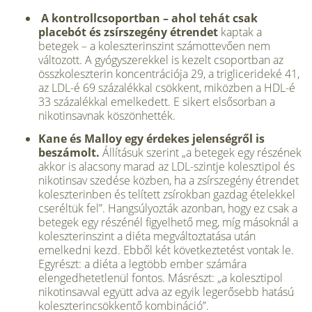
A kontrollcsoportban – ahol tehát csak
placebót és zsírszegény étrendet
kaptak a
betegek – a koleszterinszint számottevően nem
változott. A gyógyszerekkel is kezelt csoportban az
összkoleszterin koncentrációja 29, a triglicerideké 41,
az LDL-é 69 százalékkal csökkent, miközben a HDL-é
33 százalékkal emelkedett. E sikert elsősorban a
nikotinsavnak köszönhették.
Kane és Malloy egy érdekes jelenségről is
beszámolt.
Állításuk szerint „a betegek egy részének
akkor is alacsony marad az LDL-szintje kolesztipol és
nikotinsav szedése közben, ha a zsírszegény étrendet
koleszterinben és telített zsírokban gazdag ételekkel
cseréltük fel”. Hangsúlyozták azonban, hogy ez csak a
betegek egy részénél figyelhető meg, míg másoknál a
koleszterinszint a diéta megváltoztatása után
emelkedni kezd. Ebből két következtetést vontak le.
Egyrészt: a diéta a legtöbb ember számára
elengedhetetlenül fontos. Másrészt: „a kolesztipol
nikotinsavval együtt adva az egyik legerősebb hatású
koleszterincsökkentő kombináció”.