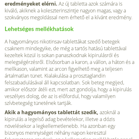
eredményeket elérni.
Az új tabletta azok számára is
kiváló, akiknek a koleszterinszintje nagyon magas, vagy a
szokványos megoldással nem érhető el a kívánt eredmény.
Lehetséges mellékhatások
A hagyományos nikotinsav-tablettákat szedő betegek
csaknem mindegyike, de még a tartós hatású tablettával
kezeltek közül is sokan panaszkodnak kipirulásról és
melegségérzésről. Elsősorban a karon, a vállon, a háton és a
mellkason, valamint az arcon figyelhető meg a teljesen
ártalmatlan tünet. Kialakulása a prosztaglandin
felszabadulásával áll kapcsolatban. Sok beteg megijed,
amikor először átéli ezt, mert azt gondolja, hogy a kipirulás
veszélyes dolog, de az is előfordul, hogy valamilyen
szívbetegség tünetének tartják.
Akik a hagyományos tablettát szedik,
azoknál a
kipirulás a legelső adag bevételekor, illetve a dózis
növelésekor a legkellemetlenebb. Ha azonban egy
bizonyos mennyiséget néhány napon keresztül