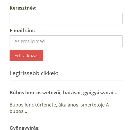
Keresztnév:
E-mail cím:
Legfrissebb cikkek:
Búbos lonc összetevői, hatásai, gyógyászatai…
Búbos lonc története, általános ismertetője A
búbos…
Gyöngyvirág