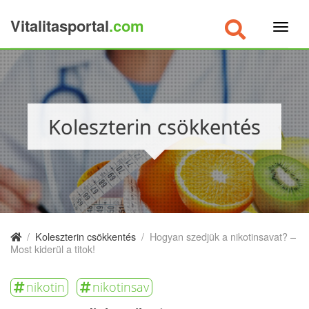
Vitalitasportal
.com
×
Koleszterin csökkentés
/
Koleszterin csökkentés
/
Hogyan szedjük a nikotinsavat? –
Most kiderül a titok!
nikotin
nikotinsav