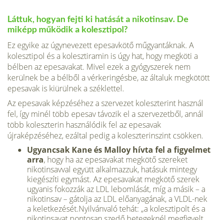
Láttuk, hogyan fejti ki hatását a nikotinsav. De
miképp működik a kolesztipol?
Ez egyike az úgynevezett epesavkötő műgyantáknak. A
kolesztipol és a kolesztiramin is úgy hat, hogy megköti a
bélben az epesavakat. Mivel ezek a gyógyszerek nem
kerülnek be a bélből a vérkeringésbe, az általuk megkötött
epesavak is kiürülnek a széklettel.
Az epesavak képzéséhez a szervezet koleszterint használ
fel, így minél több epesav távozik el a szervezetből, annál
több koleszterin használódik fel az epesavak
újraképzéséhez, ezáltal pedig a koleszterinszint csökken.
Ugyancsak Kane és Malloy hívta fel a figyelmet
arra
, hogy ha az epesavakat megkötő szereket
nikotinsavval együtt alkalmazzuk, hatásuk mintegy
kiegészíti egymást. Az epesavakat megkötő szerek
ugyanis fokozzák az LDL lebomlását, míg a másik – a
nikotinsav – gátolja az LDL előanyagának, a VLDL-nek
a keletkezését.Nyilvánvaló tehát: „a kolesztipolt és a
nikotinsavat pontosan szedő betegeknél megfigyelt