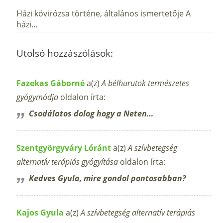
Házi kövirózsa történe, általános ismertetője A
házi…
Utolsó hozzászólások:
Fazekas Gáborné
a(z)
A bélhurutok természetes
gyógymódja
oldalon írta:
Csodálatos dolog hogy a Neten…
Szentgyörgyváry Lóránt
a(z)
A szívbetegség
alternatív terápiás gyógyítása
oldalon írta:
Kedves Gyula, mire gondol pontosabban?
Kajos Gyula
a(z)
A szívbetegség alternatív terápiás