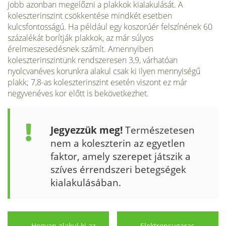
jobb azonban megelőzni a plakkok kialakulását. A
koleszterinszint csökkentése mindkét esetben
kulcsfontosságú. Ha például egy koszorúér felszínének 60
százalékát borítják plakkok, az már súlyos
érelmeszesedésnek számít. Amennyiben
koleszterinszintünk rendszeresen 3,9, várhatóan
nyolcvanéves korunkra alakul csak ki ilyen mennyiségű
plakk; 7,8-as koleszterinszint esetén viszont ez már
negyvenéves kor előtt is bekövetkezhet.
Jegyezzük meg!
Természetesen
nem a koleszterin az egyetlen
faktor, amely szerepet játszik a
szíves érrendszeri betegségek
kialakulásában.
Hogyan alakul ki az
Elektronsugaras