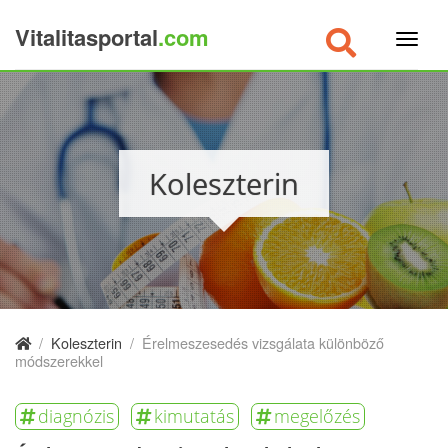
Vitalitasportal
.com
×
Koleszterin
/
Koleszterin
/
Érelmeszesedés vizsgálata különböző
módszerekkel
diagnózis
kimutatás
megelőzés