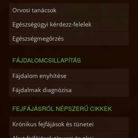
Orvosi tanácsok
Egészségügyi kérdezz-felelek
Egészségmegőrzés
FÁJDALOMCSILLAPÍTÁS
Fájdalom enyhítése
Fájdalmak diagnózisa
FEJFÁJÁSRÓL NÉPSZERŰ CIKKEK
Krónikus fejfájások és tünetei