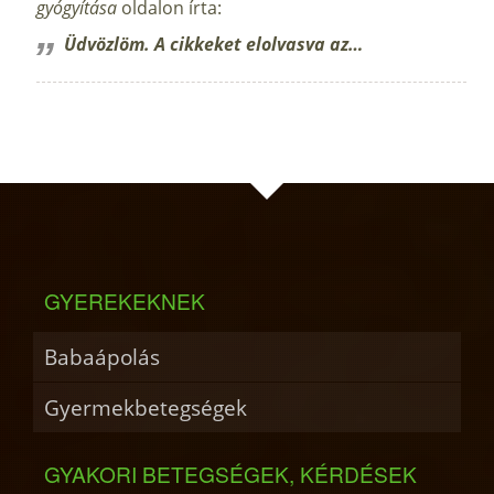
gyógyítása
oldalon írta:
Üdvözlöm. A cikkeket elolvasva az…
GYEREKEKNEK
Babaápolás
Gyermekbetegségek
GYAKORI BETEGSÉGEK, KÉRDÉSEK