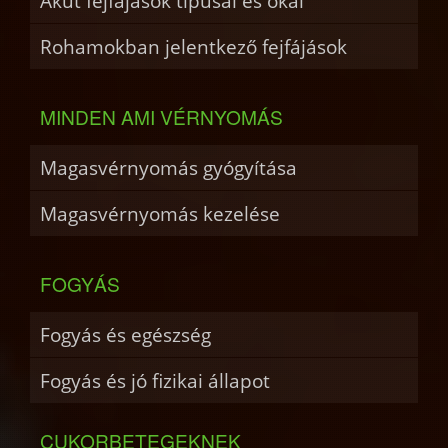
Akut fejfájások típusai és okai
Rohamokban jelentkező fejfájások
MINDEN AMI VÉRNYOMÁS
Magasvérnyomás gyógyítása
Magasvérnyomás kezelése
FOGYÁS
Fogyás és egészség
Fogyás és jó fizikai állapot
CUKORBETEGEKNEK