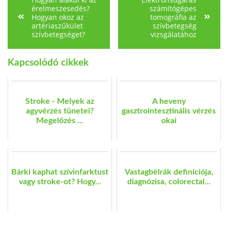
érelmeszesedés?
számítógépes
Hogyan okoz az
tomográfia az
artériaszűkület
szívbetegség
szívbetegséget?
vizsgálatához
Kapcsolódó cikkek
Stroke - Melyek az
A heveny
agyvérzés tünetei?
gasztrointesztinális vérzés
Megelőzés ...
okai
Bárki kaphat szívinfarktust
Vastagbélrák definíciója,
vagy stroke-ot? Hogy...
diagnózisa, colorectal...