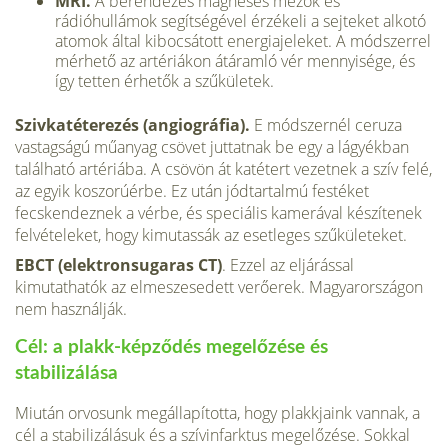
MRI.
A berendezés mágneses mezők és
rádióhullámok segítségével érzékeli a sejteket alkotó
atomok által kibocsátott energiajeleket. A módszerrel
mérhető az artériákon átáramló vér mennyisége, és
így tetten érhetők a szűkületek.
Szivkatéterezés (angiográfia).
E módszernél ceruza
vastagságú műanyag csövet juttatnak be egy a lágyékban
található artériába. A csövön át katétert vezetnek a szív felé,
az egyik koszorúérbe. Ez után jódtartalmú festéket
fecskendeznek a vérbe, és speciális kamerával készítenek
felvételeket, hogy kimutassák az esetleges szűkületeket.
EBCT (elektronsugaras CT)
. Ezzel az eljárással
kimutathatók az elmeszesedett verőerek. Magyarországon
nem használják.
Cél: a plakk-képződés megelőzése és
stabilizálása
Miután orvosunk megállapította, hogy plakkjaink vannak, a
cél a stabilizálásuk és a szívinfarktus megelőzése. Sokkal