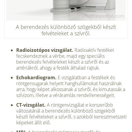
A berendezés különböző szögekből készít
felvételeket a szívről.
Radioizotópos vizsgálat.
Radioaktív festéket
fecskendeznek a vérbe, majd egy speciális
berendezés felvételeket készít a szívről és az
artériákról, ahogy a festék áthalad rajtuk.
Echokardiogram.
E vizsgálatban a festékek és
röntgensugarak helyett hanghullámokat használnak
arra, hogy képet alkossanak a szívről, és kimutassák a
szívizom, illetve a véráramlás rendellenességeit.
CT-vizsgálat.
A röntgenvizsgálat e korszerűbb
változatánál a berendezés különböző szögekből
készít felvételeket a szívről, s azokból keresztmetszeti
képeket állít elő.