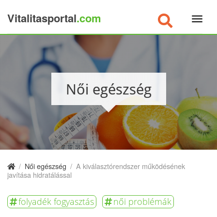
Vitalitasportal
.com
×
Női egészség
/
Női egészség
/
A kiválasztórendszer működésének
javítása hidratálással
folyadék fogyasztás
női problémák