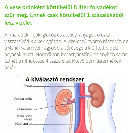
A vese óránként körülbelül 8 liter folyadékot
szűr meg. Ennek csak körülbelül 1 százalékából
lesz vizelet
A maradék – sók, glükóz és ásványi anyagok oldata
visszaszívódik a keringésbe. A vizelet túlnyomó része víz, de
a víznél valamivel nagyobb a sűrűsége a kiürített oldott
anyagok miatt. Normálisan borostyánszínű és enyhén savas.
Színét a mindössze 4 százalékát kitevő bomlástermékek
adják.