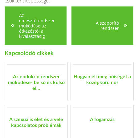
csökkent képessége.
Az
emésztőrendszer
A szaporító
működése az
rendszer
étkezéstől a
kiválasztásig
Kapcsolódó cikkek
Az endokrin rendszer
Hogyan éli meg nőiségét a
működése- belső és külső
középkorú nő?
el...
A szexuális élet és a vele
A fogamzás
kapcsolatos problémák