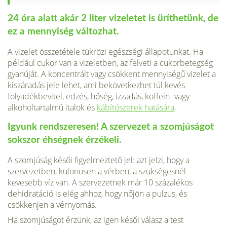
24 óra alatt akár 2 liter vizeletet is üríthetünk, de
ez a mennyiség változhat.
A vizelet összetétele tükrözi egészségi állapotunkat. Ha
például cukor van a vizeletben, az felveti a cukorbetegség
gyanúját. A koncentrált vagy csökkent mennyiségű vizelet a
kiszáradás jele lehet, ami bekövetkezhet túl kevés
folyadékbevitel, edzés, hőség, izzadás, koffein- vagy
alkoholtartalmú italok és
kábítószerek hatására
.
Igyunk rendszeresen! A szervezet a szomjúságot
sokszor éhségnek érzékeli.
A szomjúság késői figyelmeztető jel: azt jelzi, hogy a
szervezetben, különösen a vérben, a szükségesnél
kevesebb víz van. A szervezetnek már 10 százalékos
dehidratáció is elég ahhoz, hogy nőjön a pulzus, és
csökkenjen a vérnyomás.
Ha szomjúságot érzünk, az igen késői válasz a test