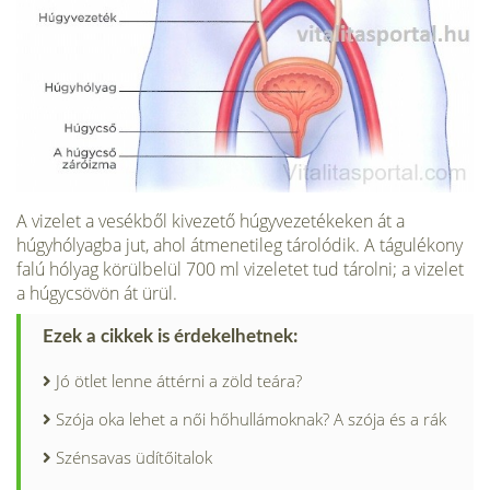
A vizelet a vesékből kivezető húgyvezetékeken át a
húgyhólyagba jut, ahol átmenetileg tárolódik. A tágulékony
falú hólyag körülbelül 700 ml vizeletet tud tárolni; a vizelet
a húgycsövön át ürül.
Ezek a cikkek is érdekelhetnek:
Jó ötlet lenne áttérni a zöld teára?
Szója oka lehet a női hőhullámoknak? A szója és a rák
Szénsavas üdítőitalok