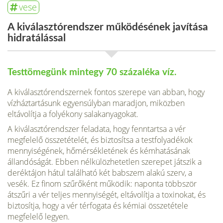
vese
A kiválasztórendszer működésének javítása
hidratálással
Testtömegünk mintegy 70 százaléka víz.
A kiválasztórendszernek fontos szerepe van abban, hogy
vízháztartásunk egyensúlyban maradjon, miközben
eltávolítja a folyékony salakanyagokat.
A kiválasztórendszer feladata, hogy fenntartsa a vér
megfelelő összetételét, és biztosítsa a testfolyadékok
mennyiségének, hőmérsékletének és kémhatásának
állandóságát. Ebben nélkülözhetetlen szerepet játszik a
deréktájon hátul található két babszem alakú szerv, a
vesék. Ez finom szűrőként működik: naponta többször
átszűri a vér teljes mennyiségét, eltávolítja a toxinokat, és
biztosítja, hogy a vér térfogata és kémiai összetétele
megfelelő legyen.