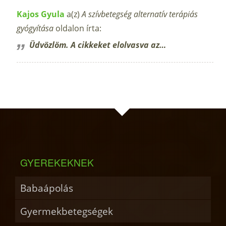
Kajos Gyula
a(z)
A szívbetegség alternatív terápiás
gyógyítása
oldalon írta:
Üdvözlöm. A cikkeket elolvasva az…
GYEREKEKNEK
Babaápolás
Gyermekbetegségek