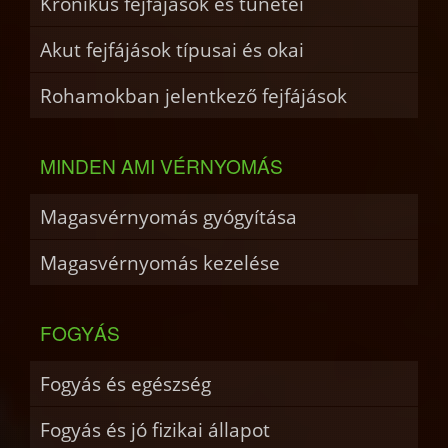
Krónikus fejfájások és tünetei
Akut fejfájások típusai és okai
Rohamokban jelentkező fejfájások
MINDEN AMI VÉRNYOMÁS
Magasvérnyomás gyógyítása
Magasvérnyomás kezelése
FOGYÁS
Fogyás és egészség
Fogyás és jó fizikai állapot