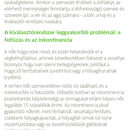
szükségleteire. Amikor a szervezet érzékeli a vízhiányt, az
elérhető mennyiséget fenntartja a létfontosságú szervek és
szövetek (pl. a vér és az agy) számára – a bőr, a haj és a
kiválasztó rendszer rovására.
A kiválasztórendszer leggyakoribb problémái: a
felfázás és az inkontinencia
A nők húgycsöve rövid, és közel helyezkedik el a
végbélnyíláshoz, aminek következtében fokozott a veszélye
bizonyos húgy-ivari szervi betegségeknek, például a
húgycső fertőzésének (urethritis) vagy a hólyaghurutnak
(cystitis).
A terhes nők szervezetében több víz található, és a
vizeletürítés is fokozódik. Idősebb korban az inkontinencia
(vizelettartási képtelenség) az önmagukat ellátni képes nők
legalább 15 százalékát érinti. Az inkontinencia jóval
gyakoribb nőknél, mint férfiaknál; okozhatja fertőzés,
csökkent hólyagkapacitás, a hólyagfali izmok túl korai
összehúzódása vagy az összehúzódások gátlásának