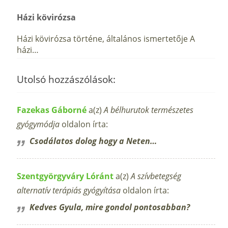
Házi kövirózsa
Házi kövirózsa történe, általános ismertetője A
házi…
Utolsó hozzászólások:
Fazekas Gáborné
a(z)
A bélhurutok természetes
gyógymódja
oldalon írta:
Csodálatos dolog hogy a Neten…
Szentgyörgyváry Lóránt
a(z)
A szívbetegség
alternatív terápiás gyógyítása
oldalon írta:
Kedves Gyula, mire gondol pontosabban?