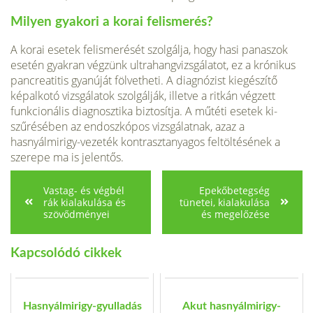
Milyen gyakori a korai felismerés?
A korai esetek felismerését szolgálja, hogy hasi panaszok
esetén gyakran végzünk ultrahangvizsgálatot, ez a krónikus
pancreatitis gyanúját föl­vetheti. A diagnózist kiegészítő
képalkotó vizsgálatok szolgálják, illetve a ritkán végzett
funkcionális diagnosztika biztosítja. A műtéti esetek ki­
szűrésében az endoszkópos vizsgálatnak, azaz a
hasnyálmirigy-vezeték kontrasztanyagos feltöltésének a
szerepe ma is jelentős.
Vastag- és végbél
Epekőbetegség
rák kialakulása és
tünetei, kialakulása
szövődményei
és megelőzése
Kapcsolódó cikkek
Hasnyálmirigy-gyulladás
Akut hasnyálmirigy-