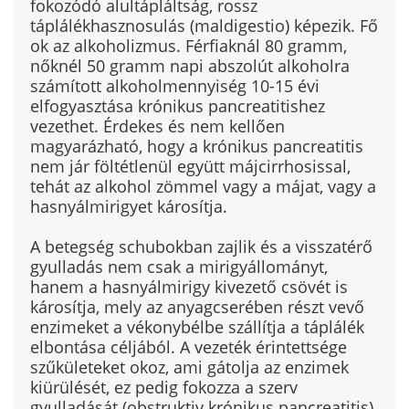
fokozódó alultápláltság, rossz
táplálékhasznosulás (maldigestio) képezik. Fő
ok az alkoholizmus. Férfiaknál 80 gramm,
nőknél 50 gramm napi abszolút alkoholra
számított alkoholmennyiség 10-15 évi
elfogyasztása krónikus pancreatitishez
vezethet. Érdekes és nem kellően
magyarázható, hogy a krónikus pancreatitis
nem jár föltétlenül együtt májcirrhosissal,
tehát az alkohol zömmel vagy a májat, vagy a
hasnyálmirigyet károsítja.
A be­tegség schubokban zajlik és a visszatérő
gyulladás nem csak a mirigyál­lományt,
hanem a hasnyálmirigy kivezető csövét is
károsítja, mely az anyagcserében részt vevő
enzimeket a vékonybélbe szállítja a táplálék
elbontása céljából. A vezeték érintettsége
szűkületeket okoz, ami gátolja az enzimek
kiürülését, ez pedig fokozza a szerv
gyulladását (obstruktiv krónikus pancreatitis).