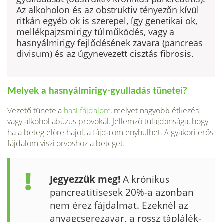
Az alkoholon és az obstruktiv tényezőn kívül
rit­kán egyéb ok is szerepel, így genetikai ok,
mellékpajzsmirigy túlműkö­dés, vagy a
hasnyálmirigy fejlődésének zavara (pancreas
divisum) és az úgynevezett cisztás fibrosis.
Melyek a hasnyálmirigy-gyulladás tünetei?
Vezető tünete a
hasi fájdalom
, melyet nagyobb étkezés
vagy alkohol abúzus pro­vokál. Jellemző tulajdonsága, hogy
ha a beteg előre hajol, a fájdalom enyhülhet. A gyakori erős
fájdalom viszi orvoshoz a beteget.
Jegyezzük meg!
A krónikus
pancreatitisesek 20%-a azonban
nem érez fájdalmat. Ezeknél az
anyagcserezavar, a rossz táplálék­