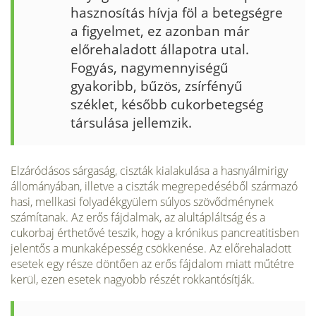
hasznosítás hívja föl a betegségre
a figyelmet, ez azonban már
előrehaladott ál­lapotra utal.
Fogyás, nagymennyiségű
gyakoribb, bűzös, zsírfényű
széklet, később cukorbetegség
társulása jellemzik.
Elzáródásos sárgaság, ciszták kialakulása a hasnyálmirigy
állomá­nyában, illetve a ciszták megrepedéséből származó
hasi, mellkasi folyadékgyülem súlyos szövődménynek
számítanak. Az erős fájdal­mak, az alultápláltság és a
cukorbaj érthetővé teszik, hogy a krónikus pancreatitisben
jelentős a munkaképesség csökkenése. Az előrehala­dott
esetek egy része döntően az erős fájdalom miatt műtétre
kerül, ezen esetek nagyobb részét rokkantósítják.