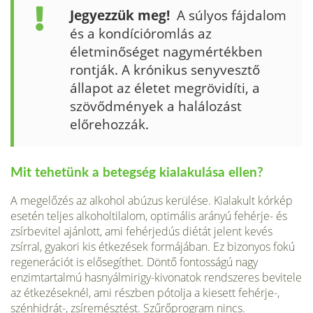
Jegyezzük meg!
A súlyos fájdalom
és a kondícióromlás az
életminőséget nagymértékben
rontják. A krónikus senyvesztő
állapot az életet megrövidíti, a
szövődmények a halálozást
előrehozzák.
Mit tehetünk a betegség kialakulása ellen?
A megelőzés az alkohol abúzus kerülése. Kialakult kórkép
esetén teljes alkoholti­lalom, optimális arányú fehérje- és
zsírbevitel ajánlott, ami fehérjedús diétát jelent kevés
zsírral, gyakori kis étkezések formájában. Ez bizonyos fokú
regenerációt is elősegíthet. Döntő fontosságú nagy
enzimtartalmú hasnyálmirigy-kivonatok rend­szeres bevitele
az étkezéseknél, ami részben pótolja a kiesett fehérje-,
szénhidrát-, zsíremésztést. Szűrőprogram nincs.