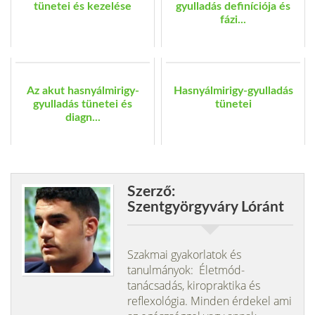
tünetei és kezelése
gyulladás definíciója és
fázi...
Az akut hasnyálmirigy-
Hasnyálmirigy-gyulladás
gyulladás tünetei és
tünetei
diagn...
Szerző:
Szentgyörgyváry Lóránt
Szakmai gyakorlatok és
tanulmányok: Életmód-
tanácsadás, kiropraktika és
reflexológia. Minden érdekel ami