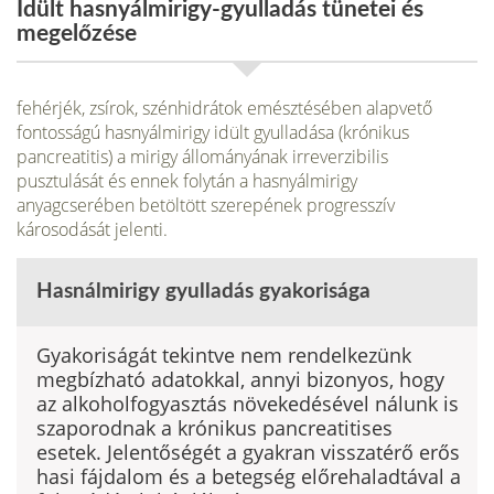
Idült hasnyálmirigy-gyulladás tünetei és
megelőzése
fehérjék, zsírok, szénhidrátok emésztésében alapvető
fontosságú hasnyálmirigy idült gyulladása (krónikus
pancreatitis) a mirigy állo­mányának irreverzibilis
pusztulását és ennek folytán a hasnyálmirigy
anyagcserében betöltött szerepének progresszív
károsodását jelenti.
Hasnálmirigy gyulladás gyakorisága
Gyakoriságát tekintve nem rendelkezünk
megbízható adatokkal, annyi bizonyos, hogy
az alkoholfogyasztás növekedésével nálunk is
sza­porodnak a krónikus pancreatitises
esetek. Jelentőségét a gyakran visszatérő erős
hasi fájdalom és a betegség előrehaladtával a