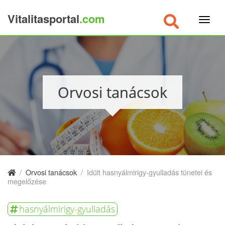
Vitalitasportal
.com
×
Orvosi tanácsok
/
Orvosi tanácsok
/
Idült hasnyálmirigy-gyulladás tünetei és
megelőzése
hasnyálmirigy-gyulladás