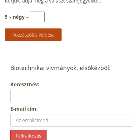
Kérjük, adja meg a választ számjegyekkel:
5 × négy =
Biotechnikai vívmányok, elsőkézből:
Keresztnév:
E-mail cím: