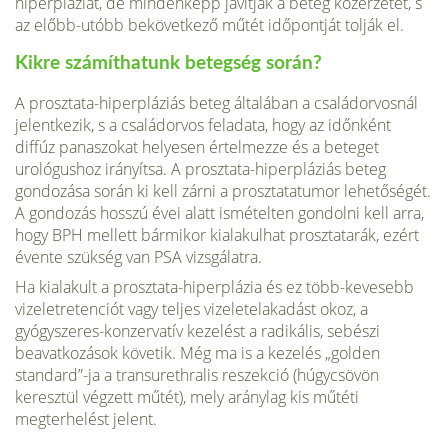
hiperpláziát, de mindenképp javítják a beteg közérze­tét, s
az előbb-utóbb bekövetkező műtét időpontját tolják el.
Kikre számíthatunk betegség során?
A prosztata-hiperpláziás beteg általában a családorvosnál
jelentkezik, s a családorvos feladata, hogy az időnként
diffúz panaszokat helyesen értel­mezze és a beteget
urológushoz irányítsa. A prosztata-hiperpláziás beteg
gondozása során ki kell zárni a prosztatatumor lehetőségét.
A gondozás hosszú évei alatt ismételten gondolni kell arra,
hogy BPH mellett bármi­kor kialakulhat prosztatarák, ezért
évente szükség van PSA vizsgálatra.
Ha kialakult a prosztata-hiperplázia és ez több-kevesebb
vizeletretenciót vagy teljes vizeletelakadást okoz, a
gyógyszeres-konzervatív kezelést a radikális, sebészi
beavatkozások követik. Még ma is a kezelés „golden
standard”-ja a transurethralis reszekció (húgycsövön
keresztül végzett műtét), mely aránylag kis műtéti
megterhelést jelent.