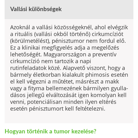
Vallási különbségek
Azoknál a vallási közösségeknél, ahol elvégzik
a rituális (vallási okból történő) cirkumcíziót
(körülmetélést), pénisztumor nem fordul elő.
Ez a klinikai megfigyelés adja a megelőzés
lehetőségét. Magyarországon a pre­ventív
cirkumcízió nem tartozik a napi
rutinfeladatok közé. Alapvető vi­szont, hogy a
bármely életkorban kialakult phimosis esetén
el kell végezni a műtétet, másrészt a makk
vagy a fityma bellemezének bármilyen gyulla­
dásos jellegű elváltozását igen komolyan kell
venni, potenciálisan minden ilyen eltérés
esetén pénisztumort kell feltételezni.
Hogyan történik a tumor kezelése?