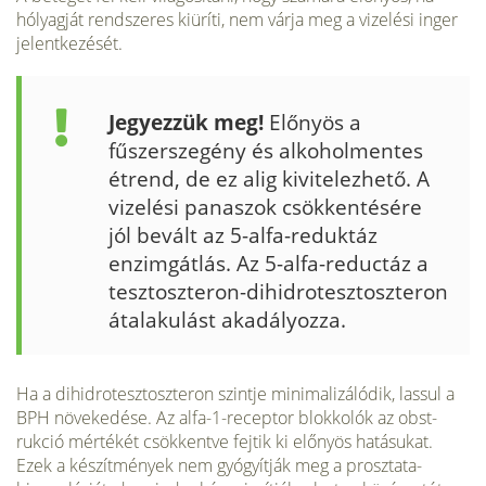
hólyagját rendsze­res kiüríti, nem várja meg a vizelési inger
jelentkezését.
Jegyezzük meg!
Előnyös a
fűszerszegény és alkoholmentes
étrend, de ez alig kivitelezhető. A
vizelési panaszok csökkenté­sére
jól bevált az 5-alfa-reduktáz
enzimgátlás. Az 5-alfa-reductáz a
tesztoszteron-dihidrotesztoszteron
átalakulást akadályozza.
Ha a dihidrotesztoszteron szintje minimalizálódik, lassul a
BPH növekedése. Az alfa-1-receptor blokkolók az obst-
rukció mértékét csökkentve fejtik ki előnyös hatásukat.
Ezek a készítmények nem gyógyítják meg a prosztata-