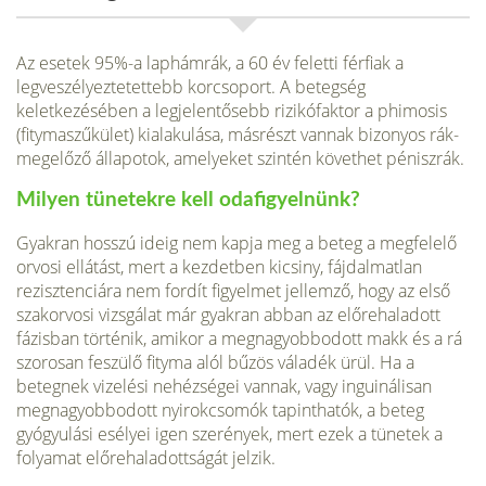
Az esetek 95%-a laphámrák, a 60 év feletti férfiak a
legveszélyeztetet­tebb korcsoport. A betegség
keletkezésében a legjelentősebb rizikófaktor a phimosis
(fitymaszűkület) kialakulása, másrészt vannak bizonyos rák­
megelőző állapotok, amelyeket szintén követhet péniszrák.
Milyen tünetekre kell odafigyelnünk?
Gyakran hosszú ideig nem kapja meg a beteg a megfelelő
orvosi ellátást, mert a kezdetben kicsiny, fájdalmatlan
rezisztenciára nem fordít figyelmet jellemző, hogy az első
szakorvosi vizsgálat már gyakran abban az előrehaladott
fázisban történik, amikor a megnagyobbodott makk és a rá
szorosan feszülő fityma alól bűzös vála­dék ürül. Ha a
betegnek vizelési nehézségei vannak, vagy inguinálisan
megnagyob­bodott nyirokcsomók tapinthatók, a beteg
gyógyulási esélyei igen szerények, mert ezek a tünetek a
folyamat előrehaladottságát jelzik.