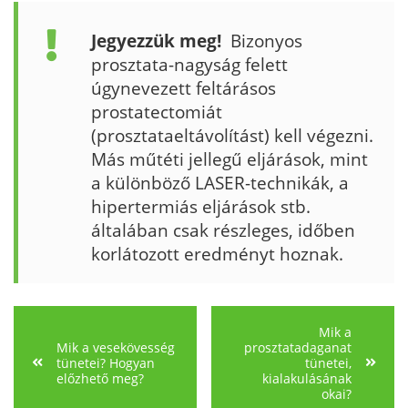
Jegyezzük meg!
Bizonyos
prosztata-nagyság felett
úgynevezett feltárásos
prostatectomiát
(prosztataeltávolítást) kell végezni.
Más műtéti jellegű eljárások, mint
a különböző LASER-technikák, a
hipertermiás eljárások stb.
általában csak részleges, időben
korlátozott eredményt hoznak.
Mik a
Mik a vesekövesség
prosztatadaganat
tünetei? Hogyan
tünetei,
előzhető meg?
kialakulásának
okai?