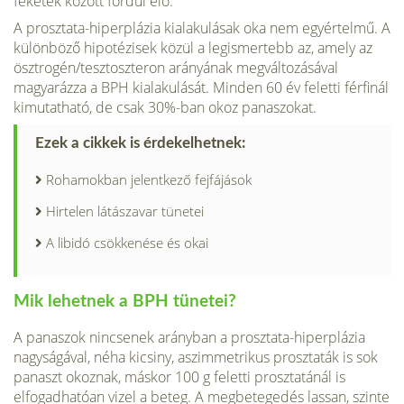
feketék között fordul elő.
A prosztata-hiperplázia kialakulásak oka nem egyértelmű. A
különbö­ző hipotézisek közül a legismertebb az, amely az
ösztrogén/tesztoszteron arányának megváltozásával
magyarázza a BPH kialakulását. Minden 60 év feletti férfinál
kimutatható, de csak 30%-ban okoz panaszokat.
Ezek a cikkek is érdekelhetnek:
Rohamokban jelentkező fejfájások
Hirtelen látászavar tünetei
A libidó csökkenése és okai
Mik lehetnek a BPH tünetei?
A panaszok nincsenek arányban a prosztata-hiperplázia
nagyságával, néha kicsiny, aszimmetrikus prosztaták is sok
panaszt okoznak, máskor 100 g feletti prosztatánál is
elfogadhatóan vizel a beteg. A megbetegedés lassan, szinte