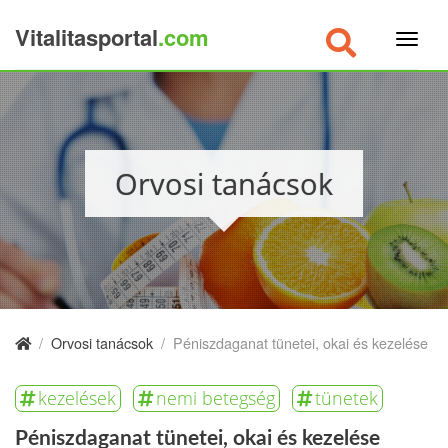
Vitalitasportal
.com
×
Orvosi tanácsok
/
Orvosi tanácsok
/
Péniszdaganat tünetei, okai és kezelése
kezelések
nemi betegség
tünetek
Péniszdaganat tünetei, okai és kezelése