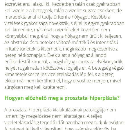
észrevétlenül alakul ki. Kezdetben talán csak gyakrabban
kell vizelnie a betegnek, talán a vizelet sugara csök­ken, de
maradéktalanul ki tudja üríteni a hólyagot. Később a
vizelések gyakorisága növekszik, s éjjel is egyre gyakrabban
kell kimennie, másrészt a vizeléseket követő­en nem
könnyebbül meg, érzi, hogy a hólyag nem ürült ki teljesen.
Az obstrukciós tüneteket változó mértékű és intenzitású
irritatív tünetek is kísérhetik, méginkább megkeserítve a
beteg hétköznapjait. Évek alatt a hólyag az állandó
erőlködéstől ki­merül, a húgyhólyag izomzata elvékonyodik,
helyét rugalmatlan kötőszövet foglalja el. A betegség végső
kimenetelekor teljes vizeletelakadás lép fel, s a beteg
ekkor már nem kerülheti el, hogy orvoshoz menjen, mivel
sürgősen meg kell katéterezni.
Hogyan előzhető meg a prosztata-hiperplázia?
A prosztata-hiperplázia kialakulásának patológiája nem
ismert, így megelőzése nem lehetséges. A teljes
vizeletelakadásig terjedő időt azonban meg tudjuk nyújtani.
A beteget fel kell világosítani, hogy számára előnyös, ha