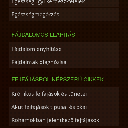
Egészségügyi kérdezz-felelek
Egészségmegőrzés
FÁJDALOMCSILLAPÍTÁS
Fájdalom enyhítése
Fájdalmak diagnózisa
FEJFÁJÁSRÓL NÉPSZERŰ CIKKEK
Krónikus fejfájások és tünetei
Akut fejfájások típusai és okai
Rohamokban jelentkező fejfájások