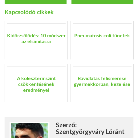
Kapcsolódó cikkek
Kidörzsölődés: 10 módszer
Pneumatosis coli tünetek
az elsimításra
A koleszterinszint
Rövidlátás felismerése
csökkentésének
gyermekkorban, kezelése
eredményei
Szerző:
Szentgyörgyváry Lóránt