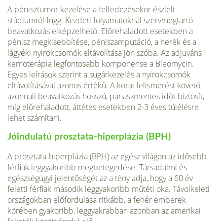
A pénisztumor kezelése a felfedezésekor észlelt
stádiumtól függ. Kezde­ti folyamatoknál szervmegtartó
beavatkozás elképzelhető. Előrehaladott esetekben a
pénisz megkisebbítése, péniszamputáció, a herék és a
lágyéki nyirokcsomók eltávolítása jön szóba. Az adjuváns
kemoterápia legfonto­sabb komponense a Bleomycin.
Egyes leírások szerint a sugárkezelés a nyirokcsomók
eltávolításával azonos értékű. A korai felismerést követő
azonnali beavatkozás hosszú, panaszmentes időt biztosít,
míg előrehala­dott, áttétes esetekben 2-3 éves túlélésre
lehet számítani.
Jóindulatú prosztata-hiperplázia (BPH)
A prosztata-hiperplázia (BPH) az egész világon az idősebb
férfiak leg­gyakoribb megbetegedése. Társadalmi és
egészségügyi jelentőségét az a tény adja, hogy a 60 év
feletti férfiak második leggyakoribb műtéti oka. Távolkeleti
országokban előfordulása ritkább, a fehér emberek
körében gyakoribb, leggyakrabban azonban az amerikai