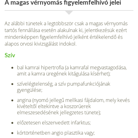
A magas vérnyomás figyelemfelhívó jelei
Az alábbi tünetek a legtöbbször csak a magas vérnyomás
tartós fennállása esetén alakulnak ki, jelentkezésük ezért
mindenképpen figyelemfelhívó jelként értékelendő és
alapos orvosi kivizsgálást indokol.
Szív
bal kamrai hipertrofia (a kamrafal megvastagodása,
amit a kamra üregének kitágulása kísérhet);
szívelégtelenség, a szív pumpafunkciójának
gyengülése;
angina (nyomó jellegű mellkasi fájdalom, mely kevés
kivételtől eltekintve a koszorúerek
elmeszesedésének jellegzetes tünete);
előzetesen elszenvedett infarktus;
kórtörténetben angio plasztika vagy;