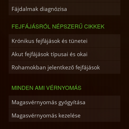
Fájdalmak diagnózisa
FEJFÁJÁSRÓL NÉPSZERŰ CIKKEK
Krónikus fejfájások és tünetei
Akut fejfájások típusai és okai
Rohamokban jelentkező fejfájások
MINDEN AMI VÉRNYOMÁS
Magasvérnyomás gyógyítása
Magasvérnyomás kezelése