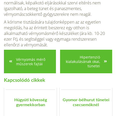
normálisak, képalkotó eljárásokkal szervi eltérés nem
igazolható, a beteg tünet és panaszmentes,
vérnyomáscsökkentő gyógyszerekre nem reagál.
A kórisme tisztázására tulajdonképpen az az egyetlen
megoldás, ha az érintett beszerez egy otthon is
alkalmazható vérnyomásmérő készüléket (ára kb. 10-20
ezer Ft), és segítséggel vagy egymaga rendszeresen
ellenőrzi a vérnyomását.
Hipertenzió
Vérnyomás mérő
kialakulásának okai,
műszerek fajtái
tünetei
Kapcsolódó cikkek
Húgyúti kövesség
Gyomor-bélhurut tünetei
gyermekkorban
csecsemőknél