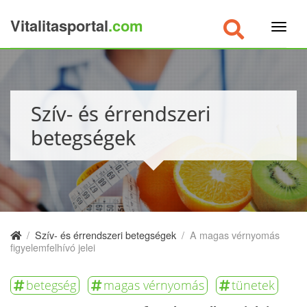
Vitalitasportal
.com
×
Szív- és érrendszeri
betegségek
/
Szív- és érrendszeri betegségek
/
A magas vérnyomás
figyelemfelhívó jelei
betegség
magas vérnyomás
tünetek