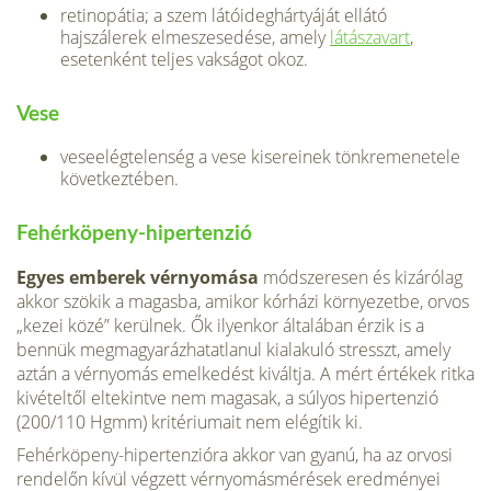
retinopátia; a szem látóideghártyáját ellátó
hajszálerek elmeszesedése, amely
látászavart
,
esetenként teljes vakságot okoz.
Vese
veseelégtelenség a vese kisereinek tönkremenetele
következtében.
Fehérköpeny-hipertenzió
Egyes emberek vérnyomása
módszeresen és kizárólag
akkor szökik a magasba, amikor kórházi környezetbe, orvos
„kezei közé” kerülnek. Ők ilyenkor általában érzik is a
bennük megmagyarázhatatlanul kialakuló stresszt, amely
aztán a vérnyomás emelkedést kiváltja. A mért értékek ritka
kivételtől eltekintve nem magasak, a súlyos hipertenzió
(200/110 Hgmm) kritériumait nem elégítik ki.
Fehérköpeny-hipertenzióra akkor van gyanú, ha az orvosi
rendelőn kívül végzett vérnyomásmérések eredményei