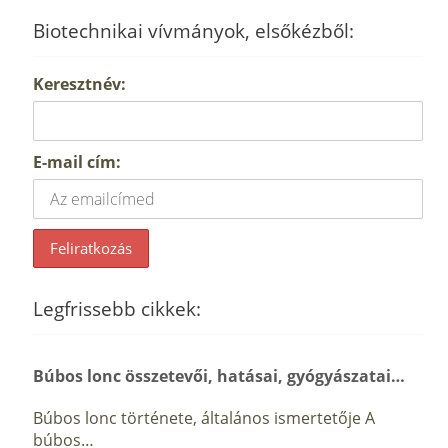
Biotechnikai vívmányok, elsőkézből:
Keresztnév:
E-mail cím:
Legfrissebb cikkek:
Búbos lonc összetevői, hatásai, gyógyászatai…
Búbos lonc története, általános ismertetője A
búbos…