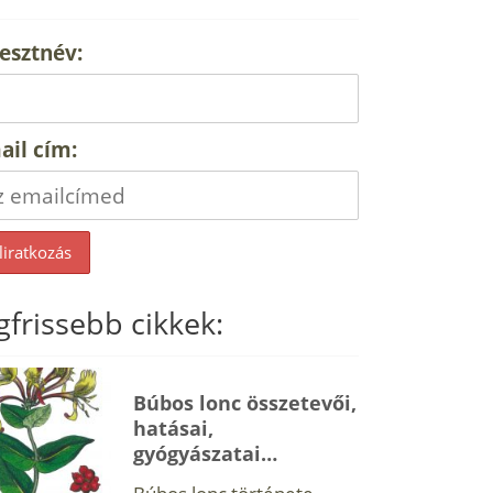
esztnév:
ail cím:
gfrissebb cikkek:
Búbos lonc összetevői,
hatásai,
gyógyászatai…