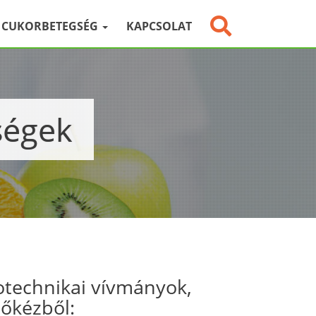
CUKORBETEGSÉG
KAPCSOLAT
gségek
otechnikai vívmányok,
sőkézből: