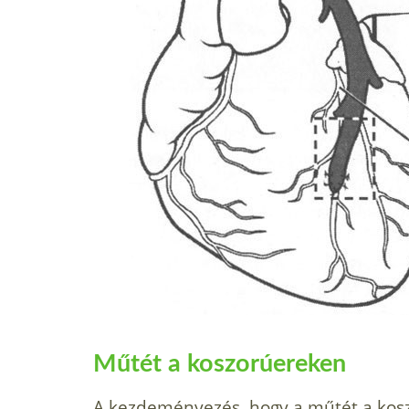
Műtét a koszorúereken
A kezdeményezés, hogy a műtét a koszo