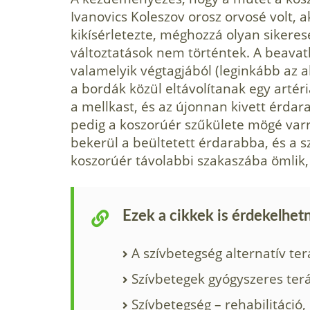
Ivanovics Koleszov orosz orvosé volt, a
kikísérletezte, méghozzá olyan sikeres
változtatások nem történtek. A beavat
valamelyik végtagjából (leginkább az a
a bordák közül eltávolítanak egy artér
a mellkast, és az újonnan kivett érdar
pedig a koszorúér szűkülete mögé varrj
bekerül a beültetett érdarabba, és a s
koszorúér távolabbi szakaszába ömlik, 
Ezek a cikkek is érdekelhet
A szívbetegség alternatív te
Szívbetegek gyógyszeres ter
Szívbetegség – rehabilitáció, 