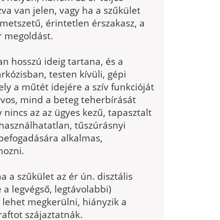
va van jelen, vagy ha a szűkület
metszetű, érintetlen érszakasz, a
r megoldást.
n hosszú ideig tartana, és a
kózisban, testen kívüli, gépi
ly a műtét idejére a szív funkcióját
orvos, mind a beteg teherbírását
 nincs az az ügyes kezű, tapasztalt
 használhatatlan, tűszúrásnyi
 befogadására alkalmas,
hozni.
a a szűkület az ér ún. disztális
 a legvégső, legtávolabbi)
lehet megkerülni, hiányzik a
aftot szájaztatnák.