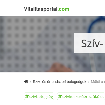
Vitalitasportal
.com
×
Szí
/
Szív- és érrendszeri betegségek
/
Műtét a 
szívbetegség
szívkoszorúér-szűkület