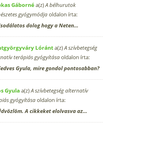
ekas Gáborné
a(z)
A bélhurutok
észetes gyógymódja
oldalon írta:
sodálatos dolog hogy a Neten…
ntgyörgyváry Lóránt
a(z)
A szívbetegség
rnatív terápiás gyógyítása
oldalon írta:
edves Gyula, mire gondol pontosabban?
os Gyula
a(z)
A szívbetegség alternatív
piás gyógyítása
oldalon írta:
dvözlöm. A cikkeket elolvasva az…