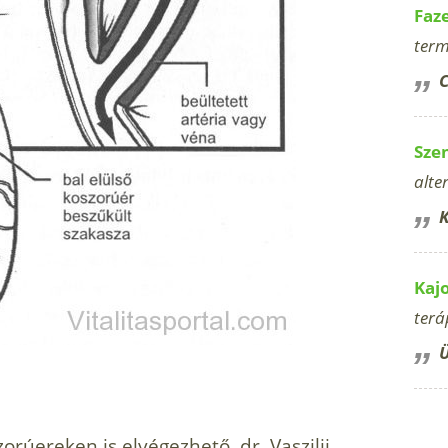
Faz
term
C
Sze
alte
K
Kaj
terá
Ü
rúereken is elvégezhető, dr. Vaszilij