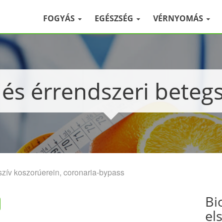
FOGYÁS
EGÉSZSÉG
VÉRNYOMÁS
v- és érrendszeri bete
szív koszorúerein, coronaria-bypass
Bi
el