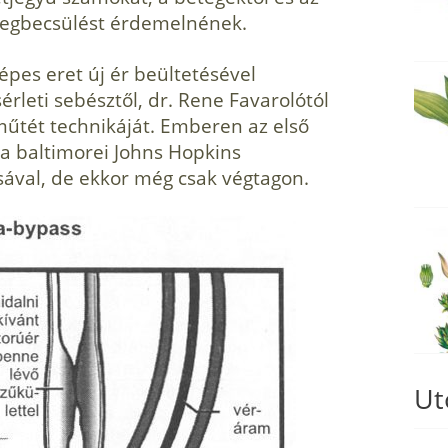
 megbecsülést érdemelnének.
képes eret új ér beültetésével
érleti sebésztől, dr. Rene Favarolótól
 műtét technikáját. Emberen az első
a baltimorei Johns Hopkins
sával, de ekkor még csak végtagon.
Ut