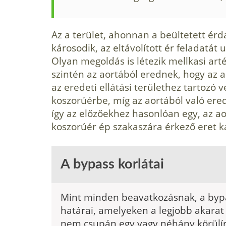
Az a terület, ahonnan a beültetett ér
károsodik, az eltávolított ér feladatát 
Olyan megoldás is létezik mellkasi art
szintén az aortából erednek, hogy az ar
az eredeti ellátási területhez tartozó v
koszorúérbe, míg az aortából való ere
így az előzőekhez hasonlóan egy, az ao
koszorúér ép szakaszára érkező eret 
A bypass korlátai
Mint minden beavatkozásnak, a byp
határai, amelyeken a legjobb akarat
nem csupán egy vagy néhány körülírt