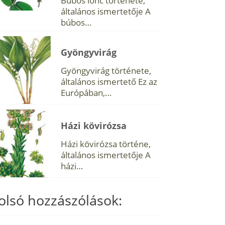
Búbos lonc története,
általános ismertetője A
búbos…
Gyöngyvirág
Gyöngyvirág története,
általános ismertető Ez az
Európában,…
Házi kövirózsa
Házi kövirózsa történe,
általános ismertetője A
házi…
olsó hozzászólások: