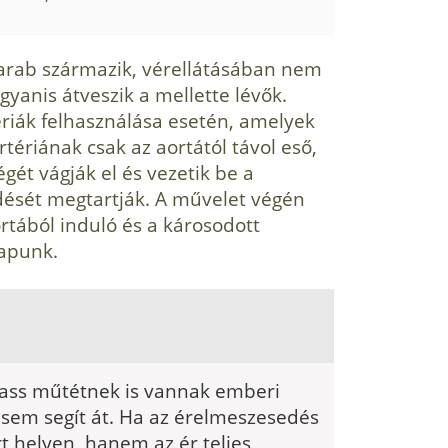
darab származik, vérellátásában nem
ugyanis átveszik a mellette lévők.
ériák felhasználása esetén, amelyek
tériának csak az aortától távol eső,
égét vágják el és vezetik be a
dését megtartják. A művelet végén
rtából induló és a károsodott
kapunk.
ass műtétnek is vannak emberi
 sem segít át. Ha az érelmeszesedés
 helyen, hanem az ér teljes