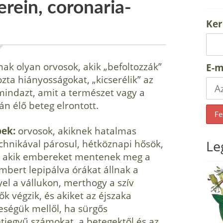
erein, coronaria-
Ker
k olyan orvosok, akik „befoltozzák”
E-m
zta hiányosságokat, „kicserélik” az
mindazt, amit a természet vagy a
án élő beteg elrontott.
bek:
orvosok, akiknek hatalmas
echnikával párosul, hétköznapi hősök,
Le
e, akik embereket mentenek meg a
embert lepipálva órákat állnak a
el a vállukon, merthogy a szív
ők végzik, és akiket az éjszaka
eségük mellől, ha sürgős
étjegyű számokat, a betegektől és az