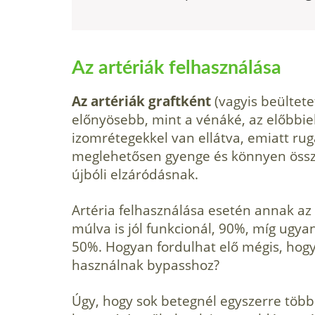
Az artériák felhasználása
Az artériák graftként
(vagyis beültete
előnyösebb, mint a vénáké, az előbbiek
izomrétegekkel van ellátva, emiatt rug
meglehetősen gyenge és könnyen össze
újbóli elzáródásnak.
Artéria felhasználása esetén annak az 
múlva is jól funkcionál, 90%, míg ugy
50%. Hogyan fordulhat elő mégis, hogy 
használnak bypasshoz?
Úgy, hogy sok betegnél egyszerre több