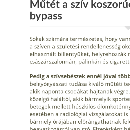
Műtét a szív koszorú
bypass
Sokak számára természetes, hogy vanna
a szíven a születési rendellenesség oko
elhasznált billentyűket, helyrehozzák 
császárszalonnán, pálinkán és cigarett
Pedig a szívsebészek ennél jóval töb
belgyógyászati tudása kiváló műtéti t
akik naponta csodákat hajtanak végr
közelgő haláltól, akik bármelyik sport
betegek mellett húszkilós ólomköténny
esetében a radiológiai vizsgálatokat is 
bármely órájában előrángathatnak fel
beavatkozásról van szó. Fizetésként h