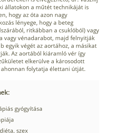
ki állatokon a műtét technikáját is
en, hogy az óta azon nagy
kozás lényege, hogy a beteg
lszárából, ritkábban a csuklóból) vagy
ia vagy vénadarabot, majd felnyitják
ab egyik végét az aortához, a másikat
ák. Az aortából kiáramló vér így
zűkületet elkerülve a károsodott
ahonnan folytatja élettani útját.
nek:
rápiás gyógyítása
ápiája
diéta, szex