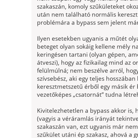
szakaszán, komoly szűkületeket okoz
után nem található normális kereszt
problémára a bypass sem jelent má
Ilyen esetekben ugyanis a műtét olya
beteget olyan sokáig kellene mély nar
keringésen tartani (olyan gépen, ame
átveszi), hogy az fizikailag mind az 
felülmúlná; nem beszélve arról, hogy
szívsebész, aki egy teljes hosszában
keresztmetszetű érből egy másik ér
vezetőképes „csatornát” tudna létre
Kivitelezhetetlen a bypass akkor is, h
(vagyis a véráramlás irányát tekintve
szakaszán van, ezt ugyanis már nem 
szűkület utáni ép szakasz, ahová a gr