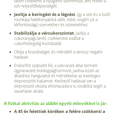
távon csökkenti a nyugalmi szívritmust, ami növeli a
szív teljesítőképességét.
Javítja a keringést és a légzést
, így a szív és a tüdő
munkája hatékonyabbá válik, több oxigén jut a
létfontosságú szervekhez és szövetekhez.
Stabilizálja a vércukorszintet
, javítja a
cukoranyagcserét, csökkentve ezáltal a
cukorbetegség kockázatát.
Oldja a feszültséget, és mérsékli a stressz negatív
hatásait-
Endorfint szabadít fel, a szervezet által termelt
úgynevezett boldogsághormont, javítva ezzel az
általános hangulatot és mérsékelve az esetleges
depressziós hajlamot. Kedvező hatással van a
depresszió okozta eltompulásra is, továbbá segíti a
zavartalan alvást.
A fizikai aktivitás az alábbi egyéb előnyökkel is jár:
A 45 év felettiek körében a felére csökkenti a