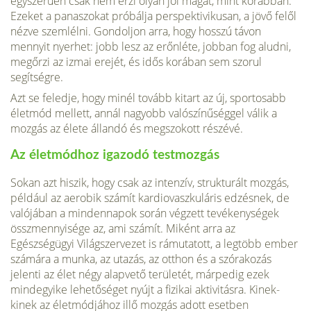
egyszerűen csak nem érzi olyan jól magát, mint korábban.
Ezeket a panaszokat próbálja perspektivikusan, a jövő felől
nézve szemlélni. Gondoljon arra, hogy hosszú távon
mennyit nyerhet: jobb lesz az erőnléte, jobban fog aludni,
megőrzi az izmai erejét, és idős korában sem szorul
segítségre.
Azt se feledje, hogy minél tovább kitart az új, sportosabb
életmód mellett, annál nagyobb valószínűséggel válik a
mozgás az élete állandó és megszokott részévé.
Az életmódhoz igazodó testmozgás
Sokan azt hiszik, hogy csak az intenzív, strukturált mozgás,
például az aerobik számít kardiovaszkuláris edzésnek, de
valójában a mindennapok során végzett tevékenységek
összmennyisége az, ami számít. Miként arra az
Egészségügyi Világszervezet is rámutatott, a legtöbb ember
számára a munka, az utazás, az otthon és a szórakozás
jelenti az élet négy alapvető területét, márpedig ezek
mindegyike lehetőséget nyújt a fizikai aktivitásra. Kinek-
kinek az életmódjához illő mozgás adott esetben