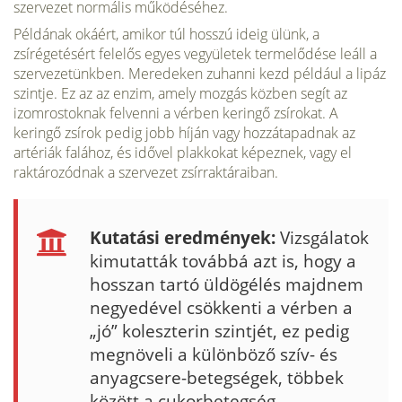
szervezet normális működéséhez.
Példának okáért, amikor túl hosszú ideig ülünk, a
zsírégetésért felelős egyes vegyületek termelődése leáll a
szervezetünkben. Meredeken zuhanni kezd például a lipáz
szintje. Ez az az enzim, amely mozgás közben segít az
izomrostoknak felvenni a vérben keringő zsírokat. A
keringő zsírok pedig jobb híján vagy hozzátapadnak az
artériák falához, és idővel plakkokat képeznek, vagy el
raktározódnak a szervezet zsírraktáraiban.
Kutatási eredmények:
Vizsgálatok
kimutatták továbbá azt is, hogy a
hosszan tartó üldögélés majdnem
negyedével csökkenti a vérben a
„jó” koleszterin szintjét, ez pedig
megnöveli a különböző szív- és
anyagcsere-betegségek, többek
között a cukorbetegség