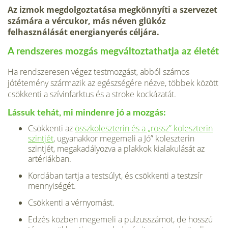
Az izmok megdolgoztatása megkönnyíti a szervezet
számára a vércukor, más néven glükóz
felhasználását energianyerés céljára.
A rendszeres mozgás megváltoztathatja az életét
Ha rendszeresen végez testmozgást, abból számos
jótétemény származik az egészségére nézve, többek között
csökkenti a szívinfarktus és a stroke kockázatát.
Lássuk tehát, mi mindenre jó a mozgás:
Csökkenti az
összkoleszterin és a „rossz” koleszterin
szintjét
, ugyanakkor megemeli a Jó” koleszterin
szintjét, megakadályozva a plakkok kialakulását az
artériákban.
Kordában tartja a testsúlyt, és csökkenti a testzsír
mennyiségét.
Csökkenti a vérnyomást.
Edzés közben megemeli a pulzusszámot, de hosszú