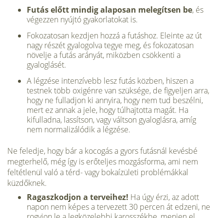
Futás előtt mindig alaposan melegítsen be
, és
végezzen nyújtó gyakorlatokat is.
Fokozatosan kezdjen hozzá a futáshoz. Eleinte az út
nagy részét gyalogolva tegye meg, és fokozatosan
növelje a futás arányát, miközben csökkenti a
gyaloglásét.
A légzése intenzívebb lesz futás közben, hiszen a
testnek több oxigénre van szüksége, de figyeljen arra,
hogy ne fulladjon ki annyira, hogy nem tud beszélni,
mert ez annak a jele, hogy túlhajtotta magát. Ha
kifulladna, lassítson, vagy váltson gyaloglásra, amíg
nem normalizálódik a légzése.
Ne feledje, hogy bár a kocogás a gyors futásnál kevésbé
megterhelő, még így is erőteljes mozgásforma, ami nem
feltétlenül való a térd- vagy bokaízületi problémákkal
küzdőknek.
Ragaszkodjon a terveihez!
Ha úgy érzi, az adott
napon nem képes a tervezett 30 percen át edzeni, ne
rogyjon le a legközelebbi karosszékbe, menjen el