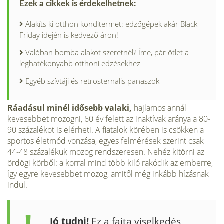
Ezek a cikkek is érdekelhetnek:
Alakíts ki otthon konditermet: edzőgépek akár Black
Friday idején is kedvező áron!
Valóban bomba alakot szeretnél? Íme, pár ötlet a
leghatékonyabb otthoni edzésekhez
Egyéb szívtáji és retrosternalis panaszok
Ráadásul minél idősebb valaki,
hajlamos annál
kevesebbet mozogni, 60 év felett az inaktívak aránya a 80-
90 százalékot is elérheti. A fiatalok körében is csökken a
sportos életmód vonzása, egyes felmérések szerint csak
44-48 százalékuk mozog rendszeresen. Nehéz kitörni az
ördögi körből: a korral mind több kiló rakódik az emberre,
így egyre kevesebbet mozog, amitől még inkább hízásnak
indul.
Jó tudni!
Ez a fajta viselkedés