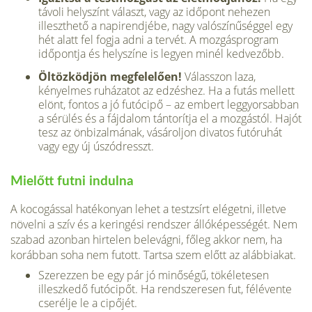
távoli helyszínt választ, vagy az időpont nehezen
illeszthető a napirendjébe, nagy valószínűséggel egy
hét alatt fel fogja adni a tervét. A mozgásprogram
időpontja és helyszíne is legyen minél kedvezőbb.
Öltözködjön megfelelően!
Válasszon laza,
kényelmes ruházatot az edzéshez. Ha a futás mellett
elönt, fontos a jó futócipő – az embert leggyorsabban
a sérülés és a fájdalom tántorítja el a mozgástól. Hajót
tesz az önbizalmának, vásároljon divatos futóruhát
vagy egy új úszódresszt.
Mielőtt futni indulna
A kocogással hatékonyan lehet a testzsírt elégetni, illetve
növelni a szív és a keringési rendszer állóképességét. Nem
szabad azonban hirtelen belevágni, főleg akkor nem, ha
korábban soha nem futott. Tartsa szem előtt az alábbiakat.
Szerezzen be egy pár jó minőségű, tökéletesen
illeszkedő futócipőt. Ha rendszeresen fut, félévente
cserélje le a cipőjét.