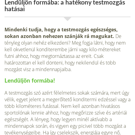
Lendüljön formába: a hatékony testmozgás
hatásai
Mindenki tudja, hogy a testmozgás egészséges,
sokan azonban nehezen szánják rá magukat.
De
tényleg olyan nehéz elkezdeni? Meg fogja látni, hogy nem
kell okvetlenül konditerembe járni vagy kilo-métereket
futni ahhoz, hogy megtornáztassa az ereit. Csak
határozottan el kell dönteni, hogy nekilendül és több
mozgást visz a mindennapjaiba.
Lendüljön formába!
A testmozgás szó azért félelmetes sokak számára, mert úgy
vélik, egyet jelent a megerőltető konditermi edzéssel vagy a
több kilométeres futással. Nem kell azonban hivatásos
sportolónak lennie ahhoz, hogy megőrizze szíve és artériái
egészségét. A lényeg, hogy legyen minél aktívabb a
mindennapok során, és vigyen egy picivel több mozgást a
tevékenységeibe. Ha így cselekszik, energiája egyre nő,