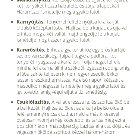
két könyökét húzza hátrafelé, és zárja a lapockáit.
Háromszor ismételje meg a gyakorlatot.
Karnyújtás.
Tenyérrel felfelé nyújtsa ki a karját
oldalsó középtartásba. Hajlítsa be a karját, és ujjaival
érintse meg a két vállát, majd engedje le a karját.
Ismételje meg tízszer a gyakorlatot.
Karerősítés.
Ehhez a gyakorlathoz egy erős karfájú
székre van szükség. Talpait tegye a padlóra, két
tenyerét nyugtassa a karfákon. Tolja magát felfelé,
mintha fel akarna állni a székből, egészen addig, amíg
a lába szinte teljesen ki nem egyenesedik. Ekkor
lassan ereszkedjen vissza. Az első napon kétszer, a
másodikon négyszer ismételje meg a gyakorlatot és
így tovább, amíg végül eljut a tíz ismétlésig.
Csuklólazítás.
A vállát eressze le, és szorítsa ökölbe
a bal kezét. Hajlítsa az öklét az alkarja belső oldala
felé, amennyire csak tudja, majd a másik kezével
óvatosan nyomja még közelebb, és tartsa meg ezt a
pozíciót három másodpercig. Lazítsa el a csuklóját, és
végezzen ökölbe szorított kézzel három-három