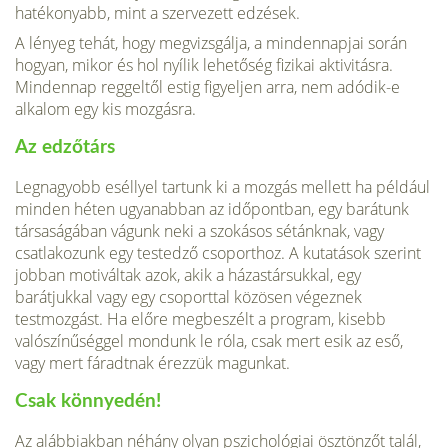
hatékonyabb, mint a szervezett edzések.
A lényeg tehát, hogy megvizsgálja, a mindennapjai során
hogyan, mikor és hol nyílik lehetőség fizikai aktivitásra.
Mindennap reggeltől estig figyeljen arra, nem adódik-e
alkalom egy kis mozgásra.
Az edzőtárs
Legnagyobb eséllyel tartunk ki a mozgás mellett ha például
minden héten ugyanabban az időpontban, egy barátunk
társaságában vágunk neki a szokásos sétánknak, vagy
csatlakozunk egy testedző csoporthoz. A kutatások szerint
jobban motiváltak azok, akik a házastársukkal, egy
barátjukkal vagy egy csoporttal közösen végeznek
testmozgást. Ha előre megbeszélt a program, kisebb
valószínűséggel mondunk le róla, csak mert esik az eső,
vagy mert fáradtnak érezzük magunkat.
Csak könnyedén!
Az alábbiakban néhány olyan pszichológiai ösztönzőt talál,