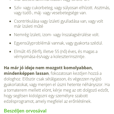
Szív- vagy cukorbeteg, vagy súlyosan elhízott. Asztmás,
vagy tüdő-, máj- vagy vesebetegsége van.
Csontritkulása vagy ízületi gyulladása van, vagy volt
már ízületi műté
Nemrég ízületi, izom- vagy ínszalagsérülése volt.
Egyensúlyproblémái vannak, vagy gyakorta szédül.
Elmúlt 45 (férfi), illetve 55 (nő) éves, és magas a
vérnyomása és/vagy a koleszterinszintje.
Ha már jó ideje nem mozgott komolyabban,
mindenképpen lassan
, fokozatosan kezdjen hozzá a
dologhoz. Először csak sétálgasson, és végezzen nyújtó
gyakorlatokat, vagy menjen el úszni hetente néhányszor. Ha
a tornaterem mellett elönt, kérje meg az ott dolgozó edzőt,
hogy segítsen kidolgozni egy személyre szabott
edzésprogramot, amely megfelel az erőnlétének.
Beszéljen orvosával