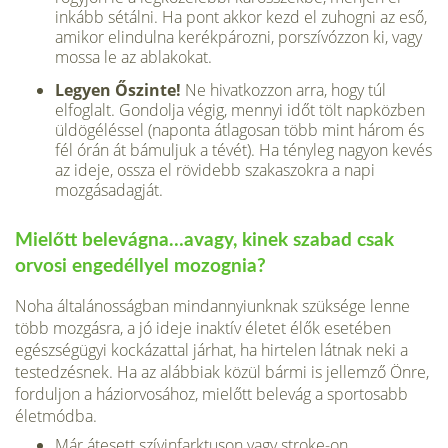
inkább sétálni. Ha pont akkor kezd el zuhogni az eső,
amikor elindulna kerékpározni, porszívózzon ki, vagy
mossa le az ablakokat.
Legyen Őszinte!
Ne hivatkozzon arra, hogy túl
elfoglalt. Gondolja végig, mennyi időt tölt napközben
üldögéléssel (naponta átlagosan több mint három és
fél órán át bámuljuk a tévét). Ha tényleg nagyon kevés
az ideje, ossza el rövidebb szakaszokra a napi
mozgásadagját.
Mielőtt belevágna…avagy, kinek szabad csak
orvosi engedéllyel mozognia?
Noha általánosságban mindannyiunknak szüksége lenne
több mozgásra, a jó ideje inaktív életet élők esetében
egészségügyi kockázattal járhat, ha hirtelen látnak neki a
testedzésnek. Ha az alábbiak közül bármi is jellemző Önre,
forduljon a háziorvosához, mielőtt belevág a sportosabb
életmódba.
Már átesett szívinfarktuson vagy stroke-on.