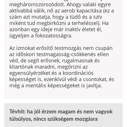
megháromszorozódott. Ahogy valaki egyre
aktívabbá válik, nő az aerob kapacitása (ez a
szám azt mutatja, hogy a tüdő és a szív
miként tud megbirkózni a terheléssel). Ha
azonban egy ideje már inaktív életet él,
ügyeljen a fokozatosságra.
Az izmokat erősítő testmozgás nem csupán
az időskori testmagasság-csökkenés ellen
véd, de segít erősnek, rugalmasnak és
kitartónak maradni, megőrizni az
egyensúlyérzéket és a koordinációs
képességet is, ezenkívül védi a csontokat, és
még a mentális képességeket is javítja.
Tévhit: ha jól érzem magam és nem vagyok
túlsúlyos, nincs szükségem mozgásra