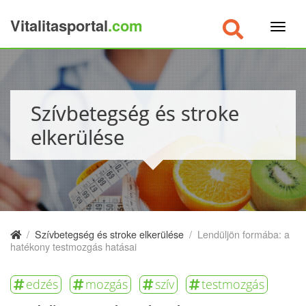
Vitalitasportal
.com
×
Szívbetegség és stroke
elkerülése
/
Szívbetegség és stroke elkerülése
/
Lendüljön formába: a
hatékony testmozgás hatásai
edzés
mozgás
szív
testmozgás