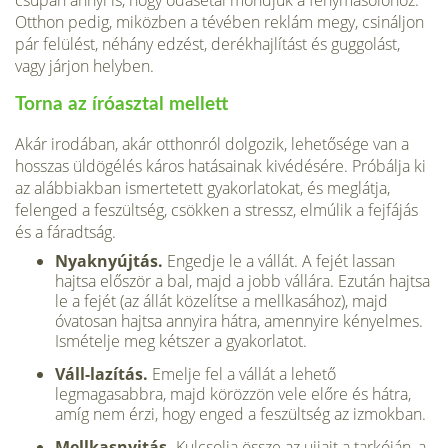
csupán annyi is, hogy odasétál mondjuk a fénymásolóhoz.
Otthon pedig, miközben a tévében reklám megy, csináljon
pár felülést, néhány edzést, derékhajlítást és guggolást,
vagy járjon helyben.
Torna az íróasztal mellett
Akár irodában, akár otthonról dolgozik, lehetősége van a
hosszas üldögélés káros hatásainak kivédésére. Próbálja ki
az alábbiakban ismertetett gyakorlatokat, és meglátja,
felenged a feszültség, csökken a stressz, elmúlik a fejfájás
és a fáradtság.
Nyaknyújtás.
Engedje le a vállát. A fejét lassan
hajtsa először a bal, majd a jobb vállára. Ezután hajtsa
le a fejét (az állát közelítse a mellkasához), majd
óvatosan hajtsa annyira hátra, amennyire kényelmes.
Ismételje meg kétszer a gyakorlatot.
Váll-lazítás.
Emelje fel a vállát a lehető
legmagasabbra, majd körözzön vele előre és hátra,
amíg nem érzi, hogy enged a feszültség az izmokban.
Mellkasnyitás.
Kulcsolja össze az ujjait a tarkóján, a