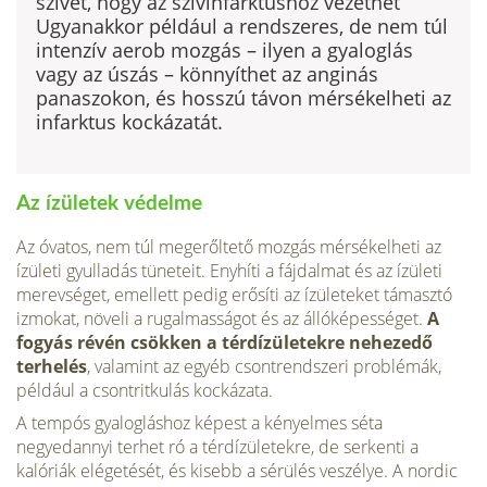
szívet, hogy az szívinfarktushoz vezethet
Ugyanakkor például a rendszeres, de nem túl
intenzív aerob mozgás – ilyen a gyaloglás
vagy az úszás – könnyíthet az anginás
panaszokon, és hosszú távon mérsékelheti az
infarktus kockázatát.
Az ízületek védelme
Az óvatos, nem túl megerőltető mozgás mérsékelheti az
ízületi gyulladás tüneteit. Enyhíti a fájdalmat és az ízületi
merevséget, emellett pedig erősíti az ízületeket támasztó
izmokat, növeli a rugalmasságot és az állóképességet.
A
fogyás révén csökken a térdízületekre nehezedő
terhelés
, valamint az egyéb csontrendszeri problémák,
például a csontritkulás kockázata.
A tempós gyalogláshoz képest a kényelmes séta
negyedannyi terhet ró a térdízületekre, de serkenti a
kalóriák elégetését, és kisebb a sérülés veszélye. A nordic