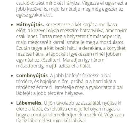
csuklókörzést mindkét irányba. Végezze el ugyanezt a
jobb kezével is, majd ismételje meg még egyszer az
egész gyakorlatot.
Hátnyújtás.
Keresztezze a két karját a mellkasa
előtt, a kezével olyan messzire hátranyúlva, amennyire
csak lehet. Tartsa meg a helyzetet tíz másodpercig,
majd megcserélt karral ismételje meg a mozdulatot.
Ezután tegye a két kezét hátul a derekára, a könyökét
feszítse hátra, a lapockáit igyekezzen minél jobban
egymáshoz közelíteni. Maradjon így három
másodpercig, majd lazítsa el a hátát.
Combnyújtás
. A jobb lábfejét fektesse a bal
térdére, és hajoljon előre, próbálja a homlokát a
térdéhez érinteni. Ismételje meg a gyakorlatot a bal
lábfejét a jobb térdére helyezve.
Lábemelés.
Üljön távolabb az asztalától, nyújtsa ki
előre a lábát, és felváltva emelje fel olyan magasra,
hogy a combjai elemelkedjenek a székről. Végezzen
tíz-tíz lábemelést mindkét lábával.