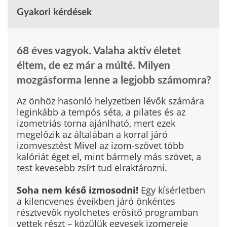
Gyakori kérdések
68 éves vagyok. Valaha aktív életet
éltem, de ez már a múlté. Milyen
mozgásforma lenne a legjobb számomra?
Az önhöz hasonló helyzetben lévők számára
leginkább a tempós séta, a pilates és az
izometriás torna ajánlható, mert ezek
megelőzik az általában a korral járó
izomvesztést Mivel az izom-szövet több
kalóriát éget el, mint bármely más szövet, a
test kevesebb zsírt tud elraktározni.
Soha nem késő izmosodni!
Egy kísérletben
a kilencvenes éveikben járó önkéntes
résztvevők nyolchetes erősítő programban
vettek részt – közülük egyesek izomereje