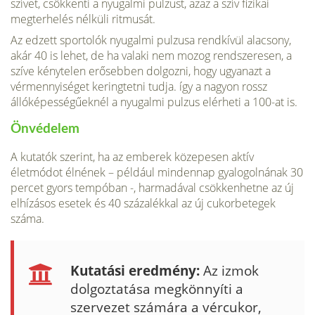
szívet, csökkenti a nyugalmi pulzust, azaz a szív fizikai
megterhelés nélküli ritmusát.
Az edzett sportolók nyugalmi pulzusa rendkívül alacsony,
akár 40 is lehet, de ha valaki nem mozog rendszeresen, a
szíve kénytelen erősebben dolgozni, hogy ugyanazt a
vérmennyiséget keringtetni tudja. így a nagyon rossz
állóképességűeknél a nyugalmi pulzus elérheti a 100-at is.
Önvédelem
A kutatók szerint, ha az emberek közepesen aktív
életmódot élnének – például mindennap gyalogolnának 30
percet gyors tempóban -, harmadával csökkenhetne az új
elhízásos esetek és 40 százalékkal az új cukorbetegek
száma.
Kutatási eredmény:
Az izmok
dolgoztatása megkönnyíti a
szervezet számára a vércukor,