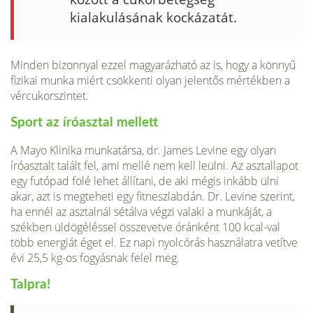
kialakulásának kockázatát.
Minden bizonnyal ezzel magyarázható az is, hogy a könnyű
fizikai munka miért csökkenti olyan jelentős mértékben a
vércukorszintet.
Sport az íróasztal mellett
A Mayo Klinika munkatársa, dr. James Levine egy olyan
íróasztalt talált fel, ami mellé nem kell leülni. Az asztallapot
egy futópad fölé lehet állítani, de aki mégis inkább ülni
akar, azt is megteheti egy fitneszlabdán. Dr. Levine szerint,
ha ennél az asztalnál sétálva végzi valaki a munkáját, a
székben üldögéléssel összevetve óránként 100 kcal-val
több energiát éget el. Ez napi nyolcórás használatra vetítve
évi 25,5 kg-os fogyásnak felel meg.
Talpra!