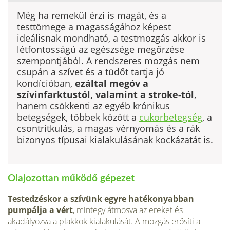
Még ha remekül érzi is magát, és a
testtömege a magasságához képest
ideálisnak mondható, a testmozgás akkor is
létfontosságú az egészsége megőrzése
szempontjából. A rendszeres mozgás nem
csupán a szívet és a tüdőt tartja jó
kondícióban,
ezáltal megóv a
szívinfarktustól, valamint a stroke-tól
,
hanem csökkenti az egyéb krónikus
betegségek, többek között a
cukorbetegség
, a
csontritkulás, a magas vérnyomás és a rák
bizonyos típusai kialakulásának kockázatát is.
Olajozottan működő gépezet
Testedzéskor a szívünk egyre hatékonyabban
pumpálja a vért
, mintegy átmosva az ereket és
akadályozva a plakkok kialakulását. A mozgás erősíti a