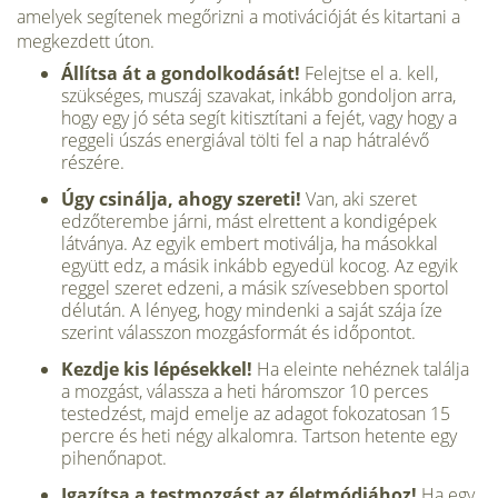
amelyek segítenek megőrizni a motivációját és kitartani a
megkezdett úton.
Állítsa át a gondolkodását!
Felejtse el a. kell,
szükséges, muszáj szavakat, inkább gondoljon arra,
hogy egy jó séta segít kitisztítani a fejét, vagy hogy a
reggeli úszás energiával tölti fel a nap hátralévő
részére.
Úgy csinálja, ahogy szereti!
Van, aki szeret
edzőterembe járni, mást elrettent a kondigépek
látványa. Az egyik embert motiválja, ha másokkal
együtt edz, a másik inkább egyedül kocog. Az egyik
reggel szeret edzeni, a másik szívesebben sportol
délután. A lényeg, hogy mindenki a saját szája íze
szerint válasszon mozgásformát és időpontot.
Kezdje kis lépésekkel!
Ha eleinte nehéznek találja
a mozgást, válassza a heti háromszor 10 perces
testedzést, majd emelje az adagot fokozatosan 15
percre és heti négy alkalomra. Tartson hetente egy
pihenőnapot.
Igazítsa a testmozgást az életmódjához!
Ha egy