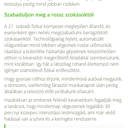
testsúlya pedig mind jobban csökken.
Szabaduljon meg a rossz szokásoktól
A 21. századi fizikai környezet meglepően állandó, és
esetenként igen nehéz megszabadulni berögződött
szokásainktól. Technológiailag fejlett, automatizált
világunkban mind többen végeznek irodai ülőmunkát,
ráadásul a különféle háztartási gépeknek köszönhetően
otthon is kevesebb megerőltető feladattal szembesülünk,
mint korábban. így hát a látszólag rohanó élettempó nem
igényel számottevő fizikai erőfeszítést.
Hogy gyorsan célhoz érjünk, mindenhová autóval megyünk,
a stresszes, szellemileg fárasztó munkanapok után pedig
általában a televízió előtt próbálunk ellazulni.
Hazánkban az emberek felénél kevesebben fogadják meg
a tanácsot, hogy mindennap végezzenek legalább 30
percnyi közepes intenzitású testmozgást, ami már védő
hatással van a szívre és a keringési rendszerre.