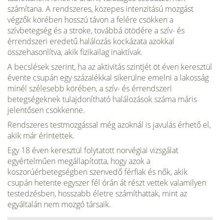
számítana. A rendszeres, közepes intenzitású mozgást
végzők körében hosszú távon a felére csökken a
szívbetegség és a stroke, továbbá ötödére a szív- és
érrendszeri eredetű halálozás kockázata azokkal
összehasonlítva, akik fizikailag inaktívak.
A becslések szerint, ha az aktivitás szintjét öt éven keresztül
évente csupán egy százalékkal sikerülne emelni a lakosság
minél szélesebb körében, a szív- és érrendszeri
betegségeknek tulajdonítható halálozások száma máris
jelentősen csökkenne.
Rendszeres testmozgással még azoknál is javulás érhető el,
akik már érintettek.
Egy 18 éven keresztül folytatott norvégiai vizsgálat
egyértelműen megállapította, hogy azok a
koszorúérbetegségben szenvedő férfiak és nők, akik
csupán hetente egyszer fél órán át részt vettek valamilyen
testedzésben, hosszabb életre számíthattak, mint az
egyáltalán nem mozgó társaik.