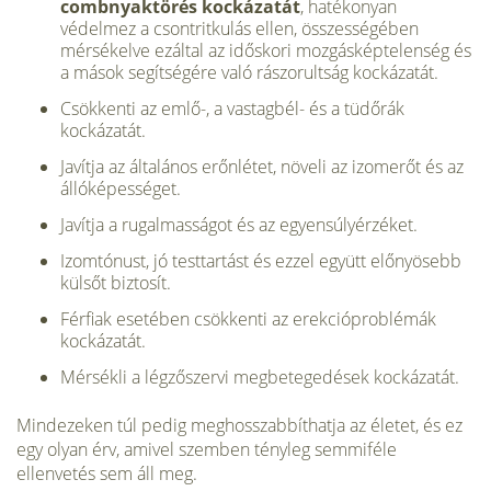
combnyaktörés kockázatát
, hatékonyan
védelmez a csontritkulás ellen, összességében
mérsékelve ezáltal az időskori mozgásképtelenség és
a mások segítségére való rászorultság kockázatát.
Csökkenti az emlő-, a vastagbél- és a tüdőrák
kockázatát.
Javítja az általános erőnlétet, növeli az izomerőt és az
állóképességet.
Javítja a rugalmasságot és az egyensúlyérzéket.
Izomtónust, jó testtartást és ezzel együtt előnyösebb
külsőt biztosít.
Férfiak esetében csökkenti az erekcióproblémák
kockázatát.
Mérsékli a légzőszervi megbetegedések kockázatát.
Mindezeken túl pedig meghosszabbíthatja az életet, és ez
egy olyan érv, amivel szemben tényleg semmiféle
ellenvetés sem áll meg.