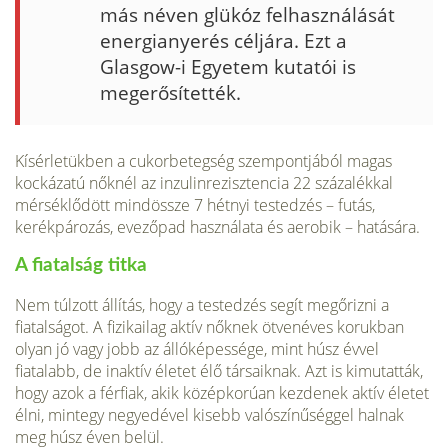
más néven glükóz felhasználását
energianyerés céljára. Ezt a
Glasgow-i Egyetem kutatói is
megerősítették.
Kísérletükben a cukorbetegség szempontjából magas
kockázatú nőknél az inzulinrezisztencia 22 százalékkal
mérséklődött mindössze 7 hétnyi testedzés – futás,
kerékpározás, evezőpad használata és aerobik – hatására.
A fiatalság titka
Nem túlzott állítás, hogy a testedzés segít megőrizni a
fiatalságot. A fizikailag aktív nőknek ötvenéves korukban
olyan jó vagy jobb az állóképessége, mint húsz évvel
fiatalabb, de inaktív életet élő társaiknak. Azt is kimutatták,
hogy azok a férfiak, akik középkorúan kezdenek aktív életet
élni, mintegy negyedével kisebb valószínűséggel halnak
meg húsz éven belül.