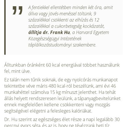
A fentiekkel ellentétben minden két óra, amit
állva vagy jövés-menéssel töltünk, 9
százalékkal csökkenti az elhízás és 12
százalékkal a cukorbetegség kockázatát,
állítja dr. Frank Hu
, a Harvard Egyetem
Közegészségügyi Intézetének
táplálkozástudományi szakembere.
Álltunkban óránként 60 kcal energiával többet használunk
fel, mint ülve.
Ez talán nem tűnik soknak, de egy nyolcórás munkanapot
tekintetbe véve máris 480 kcal-ról beszélünk, ami évi 46
munkahéttel számolva 15 kg mínuszt jelenthet. Ha tehát
állás helyett rendszeresen leülünk, a tápanyagbevitelünket
ennek megfelelően kellene csökkenteni vagy mozgás
segítségével elégetni a felesleges kalóriákat.
Dr. Hu szerint az egészséges élet része a napi legalább 30
percnyi gyors séta, és az is, hogy ne tévézzünk heti tíz