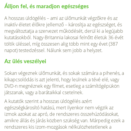
Álljon fel, és maradjon egészséges
A hosszas üldögélés – ami az ülőmunkát végzőkre és az
inaktív életet élőkre jellemző – károsítja az egészséget, és
megváltoztatja a szervezet működését, derül ki a legújabb
kutatásokból. Nagy-Britannia lakosai felnőtt életük 36 évét
töltik üléssel, míg összesen alig több mint egy évet (387
napot) testedzéssel. Nálunk sem jobb a helyzet.
Az ülés veszélyei
Sokan végeznek ülőmunkát, és sokak számára a pihenés, a
kikapcsolódás is azt jelenti, hogy leülnek a tévé elé, vagy
DVD-n megnéznek egy filmet, esetleg a számítógépükön
játszanak, vagy a barátaikkal csetelnek.
A kutatók szerint a hosszas üldögélés azért
egészségkárosító hatású, mert ilyenkor nem végzik az
izmok azokat az apró, de rendszeres összehúzódásokat,
amikre állás és járás közben szükség van. Márpedig ezek a
rendszeres kis izom-mozgások nélkülözhetetlenek a