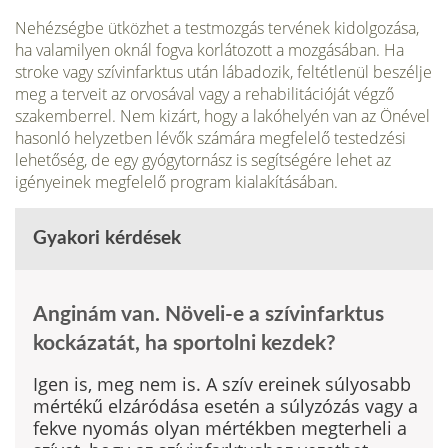
Nehézségbe ütközhet a testmozgás tervének kidolgozása,
ha valamilyen oknál fogva korlátozott a mozgásában. Ha
stroke vagy szívinfarktus után lábadozik, feltétlenül beszélje
meg a terveit az orvosával vagy a rehabilitációját végző
szakemberrel. Nem kizárt, hogy a lakóhelyén van az Önével
hasonló helyzetben lévők számára megfelelő testedzési
lehetőség, de egy gyógytornász is segítségére lehet az
igényeinek megfelelő program kialakításában.
Gyakori kérdések
Anginám van. Növeli-e a szívinfarktus
kockázatát, ha sportolni kezdek?
Igen is, meg nem is. A szív ereinek súlyosabb
mértékű elzáródása esetén a súlyzózás vagy a
fekve nyomás olyan mértékben megterheli a