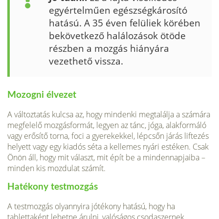
egyértelműen egészségkárosító
hatású. A 35 éven felüliek körében
bekövetkező halálozások ötöde
részben a mozgás hiányára
vezethető vissza.
Mozogni élvezet
A változtatás kulcsa az, hogy mindenki megtalálja a számára
megfelelő mozgásformát, legyen az tánc, jóga, alakformáló
vagy erősítő torna, foci a gyerekekkel, lépcsőn járás liftezés
helyett vagy egy kiadós séta a kellemes nyári estéken. Csak
Önön áll, hogy mit választ, mit épít be a mindennapjaiba –
minden kis mozdulat számít.
Hatékony testmozgás
A testmozgás olyannyira jótékony hatású, hogy ha
tablettaként lehetne árulni, valóságos csodaszernek