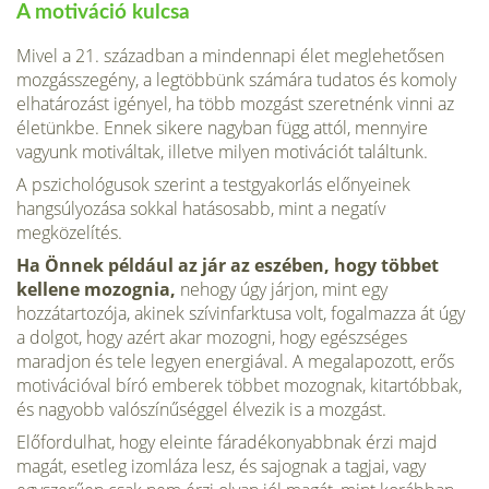
A motiváció kulcsa
Mivel a 21. században a mindennapi élet meglehetősen
mozgásszegény, a legtöbbünk számára tudatos és komoly
elhatározást igényel, ha több mozgást szeretnénk vinni az
életünkbe. Ennek sikere nagyban függ attól, mennyire
vagyunk motiváltak, illetve milyen motivációt találtunk.
A pszichológusok szerint a testgyakorlás előnyeinek
hangsúlyozása sokkal hatásosabb, mint a negatív
megközelítés.
Ha Önnek például az jár az eszében, hogy többet
kellene mozognia,
nehogy úgy járjon, mint egy
hozzátartozója, akinek szívinfarktusa volt, fogalmazza át úgy
a dolgot, hogy azért akar mozogni, hogy egészséges
maradjon és tele legyen energiával. A megalapozott, erős
motivációval bíró emberek többet mozognak, kitartóbbak,
és nagyobb valószínűséggel élvezik is a mozgást.
Előfordulhat, hogy eleinte fáradékonyabbnak érzi majd
magát, esetleg izomláza lesz, és sajognak a tagjai, vagy