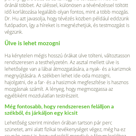
óránál többet. Az üléssel, különösen a tévénézéssel töltött
idő korlátozása legalább olyan fontos, mint a több mozgás.
Dr. Hu azt javasolja, hogy tévézés közben például eddzünk
futópadon, így a híreket is megnézhetjük, és testmozgást is
végzünk.
Ülve is lehet mozogni
Ha kénytelen mégis hosszú órákat ülve tölteni, változtasson
rendszeresen a testhelyzetén. Az asztal mellett ülve is
lehetősége van a lábai átmozgatására, a nyak- és a karizmok
megnyújtására. A székben lehet ide-oda mozogni,
hajolgatni, de a far- és a hasizmok megfeszítése is hasznos
mozgásnak számít. A lényeg, hogy megmozgassa az
egyébként mozdulatlan testrészeit.
Még fontosabb, hogy rendszeresen felálljon a
székből, és járkáljon egy kicsit
Lehetőség szerint minden órában tartson pár perc
szünetet, ami alatt fizikai tevékenységet végez, még ha ez