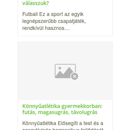
válasszuk?
Futball Ez a sport az egyik
legnépszerűbb csapatjá­ték,
rendkívül hasznos…
Könnyűatlétika gyermekkorban:
futás, magasugrás, távolugrás
Könnyűatlétika Elősegíti a test és a
személyiség harmonikus fejlődését,