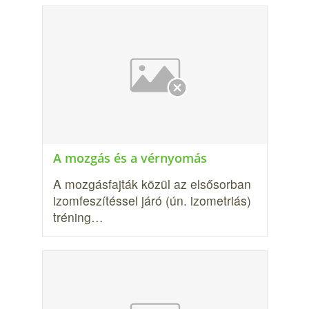
A mozgás és a vérnyomás
A mozgásfajták közül az elsősorban
izomfeszítéssel járó (ún. izometriás)
tréning…