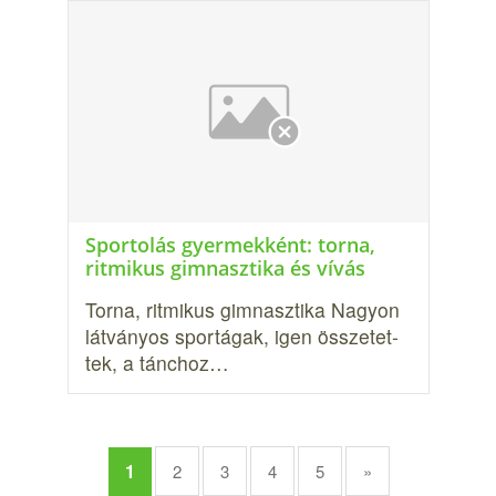
Sportolás gyermekként: torna,
ritmikus gimnasztika és vívás
Torna, ritmikus gimnasztika Nagyon
látványos sportágak, igen összetet­
tek, a tánchoz…
1
2
3
4
5
»