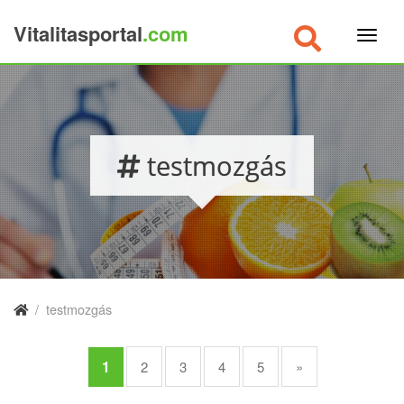
Vitalitasportal
.com
×
testmozgás
/
testmozgás
1
2
3
4
5
»