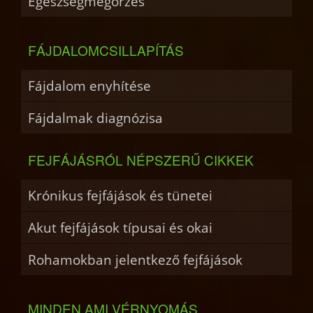
Egészségmegőrzés
FÁJDALOMCSILLAPÍTÁS
Fájdalom enyhítése
Fájdalmak diagnózisa
FEJFÁJÁSRÓL NÉPSZERŰ CIKKEK
Krónikus fejfájások és tünetei
Akut fejfájások típusai és okai
Rohamokban jelentkező fejfájások
MINDEN AMI VÉRNYOMÁS