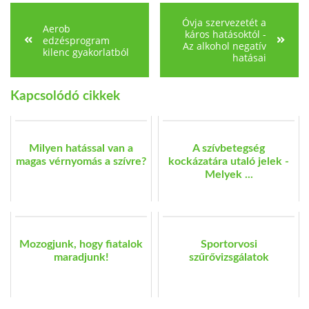
Óvja szervezetét a
Aerob
káros hatásoktól -
edzésprogram
Az alkohol negatív
kilenc gyakorlatból
hatásai
Kapcsolódó cikkek
Milyen hatással van a
A szívbetegség
magas vérnyomás a szívre?
kockázatára utaló jelek -
Melyek ...
Mozogjunk, hogy fiatalok
Sportorvosi
maradjunk!
szűrővizsgálatok