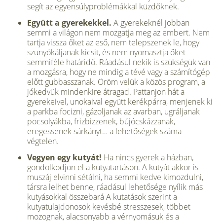
segít az egyensúlyproblémákkal küzdőknek.
Együtt a gyerekekkel.
A gyerekeknél jobban
semmi a világon nem mozgatja meg az embert. Nem
tartja vissza őket az eső, nem telepszenek le, hogy
szunyókáljanak kicsit, és nem nyomasztja őket
semmiféle határidő. Ráadásul nekik is szükségük van
a mozgásra, hogy ne mindig a tévé vagy a számítógép
előtt gubbasszanak. Öröm velük a közös program, a
jókedvük mindenkire átragad. Pattanjon hát a
gyerekeivel, unokaival együtt kerékpárra, menjenek ki
a parkba focizni, gázoljanak az avarban, ugráljanak
pocsolyákba, frizbizzenek, bújócskázzanak,
eregessenek sárkányt… a lehetőségek száma
végtelen.
Vegyen egy kutyát!
Ha nincs gyerek a házban,
gondolkodjon el a kutyatartáson. A kutyát akkor is
muszáj elvinni sétálni, ha semmi kedve kimozdulni,
társra lelhet benne, ráadásul lehetősége nyílik más
kutyásokkal összebará A kutatások szerint a
kutyatulajdonosok kevésbé stresszesek, többet
mozognak, alacsonyabb a vérnyomásuk és a