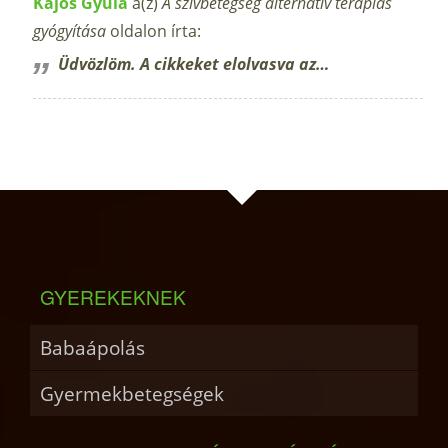
Kajos Gyula
a(z)
A szívbetegség alternatív terápiás
gyógyítása
oldalon írta:
Üdvözlöm. A cikkeket elolvasva az…
GYEREKEKNEK
Babaápolás
Gyermekbetegségek