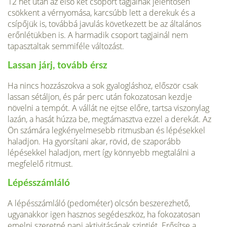
12 hét után az első két csoport tagjainak jelentősen
csökkent a vérnyomása, karcsúbb lett a derekuk és a
csípőjük is, továbbá javulás következett be az általános
erőnlétükben is. A harmadik csoport tagjainál nem
tapasztaltak semmiféle változást.
Lassan járj, tovább érsz
Ha nincs hozzászokva a sok gyalogláshoz, először csak
lassan sétáljon, és pár perc után fokozatosan kezdje
növelni a tempót. A vállát ne ejtse előre, tartsa viszonylag
lazán, a hasát húzza be, megtámasztva ezzel a derekát. Az
Ön számára legkényelmesebb ritmusban és lépésekkel
haladjon. Ha gyorsítani akar, rövid, de szaporább
lépésekkel haladjon, mert így könnyebb megtalálni a
megfelelő ritmust.
Lépésszámláló
A lépésszámláló (pedométer) olcsón beszerezhető,
ugyanakkor igen hasznos segédeszköz, ha fokozatosan
emelni szeretné napi aktivitásának szintjét. Erősítse a