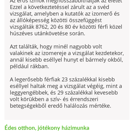
Az erős izmok meghosszabbíthatják az életet
Ezzel a következtetéssel zárult az a svéd
vizsgálat, amelyben a kutatók az izomerő és
az állóképesség közötti összefüggést
vizsgálták 8762, 20 és 80 év közötti férfi közel
húszéves utánkövetése során.
Azt találták, hogy minél nagyobb volt
valakinek az izomereje a vizsgálat kezdetekor,
annál kisebb eséllyel hunyt el bármely okból,
például rákban.
A legerősebb férfiak 23 százalékkal kisebb
eséllyel haltak meg a vizsgálat végéig, mint a
leggyengébbek, és 29 százalékkal kevesebb
volt körükben a szív- és érrendszeri
betegségekből eredő halálozás mértéke.
Édes otthon, jótékony házimunka