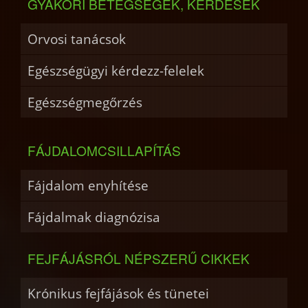
GYAKORI BETEGSÉGEK, KÉRDÉSEK
Orvosi tanácsok
Egészségügyi kérdezz-felelek
Egészségmegőrzés
FÁJDALOMCSILLAPÍTÁS
Fájdalom enyhítése
Fájdalmak diagnózisa
FEJFÁJÁSRÓL NÉPSZERŰ CIKKEK
Krónikus fejfájások és tünetei