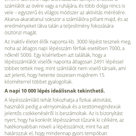
számlálót az övére vagy a ruhájára, és több dolga nincs is
vele – egyszerű és világos módszer az aktivitás mérésére.
Akarva-akaratlanul sokszor a számlálóra pillant majd, és az
eredményeket látva talán a teljesítmény fokozására
ösztönzi magát.
Az inaktív életet élők naponta kb. 3000 lépést tesznek meg,
noha az átlagos napi lépésszám férfiak esetében 7000, a
nőknél 5000. Egy kísérletben azt találták, hogy a
lépésszámlálót viselők naponta átlagosan 2491 lépéssel
többet tettek meg, mint számlálót nem viselő társaik, ami
azt jelenti, hogy hetente összesen majdnem 15
kilométerrel többet gyalogoltak.
A napi 10 000 lépés ideálisnak tekinthető.
A lépésszámláló tehát fokozhatja a fizikai aktivitást,
használói pedig a vérnyomásuk és a testtömegindexük
jelentős csökkenéséről is beszámoltak. Az is bizonyítást
nyert, hogy ha konkrét lépésszámot tűzünk ki célként, az
hatékonyabban növeli a lépésszámot, mint ha azt
határozzuk el, hogy mindennap gyors tempóban