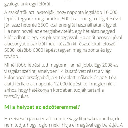
gyalogolunk egy félórát.
A szakértők azt javasolják, hogy naponta legalább 10 000
lépést tegyünk meg, ami kb. 500 kcal energia elégetésével
jár, azaz hetente 3500 kcal energiát használhatunk így el.
Ha nem növeli az energiabevitelét, egy hét alatt negyed
kilót adhat le egy kis pluszmozgással. Ha az átlagosnál jóval
alacsonyabb szintről indul, tűzzön ki részcélokat: először
5000, később 6000 lépést tegyen meg naponta és így
tovább.
Minél több lépést tud megtenni, annál jobb. Egy 2008-as
vizsgálat szerint, amelyben 14 kutató vett részt a világ
különböző országaiból, a 40 év alatti nőknek és az 50 év
alatti férfiaknak naponta 12 000 lépést kell megtenniük
ahhoz, hogy hatékonyan kordában tudják tartani a
testsúlyukat.
Mi a helyzet az edzőteremmel?
Ha szívesen járna edzőterembe vagy fitneszközpontba, de
nem tudja, hogy fogjon neki, hívja el magával egy barátját. A