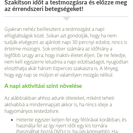
Szakítson időt a testmozgásra és előzze meg
az érrendszeri betegségeket!
Gyakran nehéz beilleszteni a testmozgást a napi
elfoglaltságok közé. Sokan azt gondolják, hogy ha nem
tudják elvégezni az ajánlott napi 30 percnyi edzést, nincs is
értelme mozogni. Sok ember számára az időhiány a
legfőbb ürügy arra, hogy inaktív életet éljen. De ne feledje,
nem kell egyszerre letudnia a napi edzésadagot, nyugodtan
eloszthatja akár három tízperces szakaszra is. A lényeg,
hogy egy nap se múljon el valamilyen mozgás nélkül.
A napi aktivitási szint növelése
Az alábbiakban ahhoz adunk ötleteket, miként teheti
aktívabbá a mindennapjait akkor is, ha nincs ideje a
hagyományos testedzésre.
Hetente egyszer keljen fel egy félórával korábban, és
használja fel az így nyert időt egy kis tornára
(használhat hozzá DVD-t is, ha úgy könnyebb). Ha