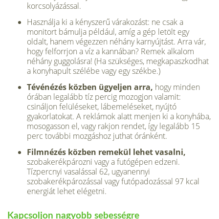
korcsolyázással.
Használja ki a kényszerű várakozást: ne csak a
monitort bámulja például, amíg a gép letölt egy
oldalt, hanem végezzen néhány karnyújtást. Arra vár,
hogy felforrjon a víz a kannában? Remek alkalom
néhány guggolásra! (Ha szükséges, megkapaszkodhat
a konyhapult szélébe vagy egy székbe.)
Tévénézés közben ügyeljen arra,
hogy minden
órában legalább tíz percig mozogjon valamit:
csináljon felüléseket, lábemeléseket, nyújtó
gyakorlatokat. A reklámok alatt menjen ki a konyhába,
mosogasson el, vagy rakjon rendet, így legalább 15
perc további mozgáshoz juthat óránként.
Filmnézés közben remekül lehet vasalni,
szobakerékpározni vagy a futógépen edzeni.
Tízpercnyi vasalással 62, ugyanennyi
szobakerékpározással vagy futópadozással 97 kcal
energiát lehet elégetni.
Kapcsoljon nagyobb sebességre