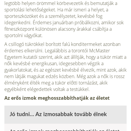
legtöbb helyen örömmel körbevezetik és bemutatják a
sportolási lehetőségeket. Ha már ismeri a helyet, a
sporteszközöket és a személyzetet, kevésbé fog
idegenkedni. Érdemes januárban próbálkozni, amikor sok
fitneszközpont különösen alacsony árakkal csábítja a
sportolni vágyókat.
A csillogó tükrökkel borított falú konditermeket azonban
érdemes elkerülni. Legalábbis a torontói McMaster
Egyetem kutatói szerint, akik azt állítják, hogy a tükör miatt a
nők kevésbé energikusan, idegesebben végzik a
gyakorlatokat, és az egészet kevésbé élvezik, mint azok, akik
nem látják magukat edzés közben. Még azok a nők is rossz
élményként élték meg a tükör előtti tornázást, akik
egyébként elégedettek voltak a testükkel.
Az erős izmok meghosszabbíthatják az életet
Jó tudni... Az izmosabbak tovább élnek