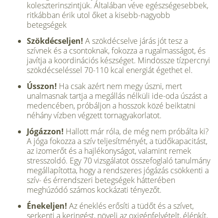
koleszterinszintjük. Általában véve egészségesebbek,
ritkábban érik utol őket a kisebb-nagyobb
betegségek
Szökdécseljen!
A szökdécselve járás jót tesz a
szívnek és a csontoknak, fokozza a rugalmasságot, és
javítja a koordinációs készséget. Mindössze tízpercnyi
szökdécseléssel 70-110 kcal energiát égethet el.
Ússzon!
Ha csak azért nem megy úszni, mert
unalmasnak tartja a megállás nélküli ide-oda úszást a
medencében, próbáljon a hosszok közé beiktatni
néhány vízben végzett tornagyakorlatot.
Jógázzon!
Hallott már róla, de még nem próbálta ki?
A jóga fokozza a szív teljesítményét, a tüdőkapacitást,
az izomerőt és a hajlékonyságot, valamint remek
stresszoldó. Egy 70 vizsgálatot összefoglaló tanulmány
megállapította, hogy a rendszeres jógázás csökkenti a
szív- és érrendszeri betegségek hátterében
meghúzódó számos kockázati tényezőt.
Énekeljen!
Az éneklés erősíti a tüdőt és a szívet,
serkenti a keringést, növeli az oxigénfelvételt, élénkít,