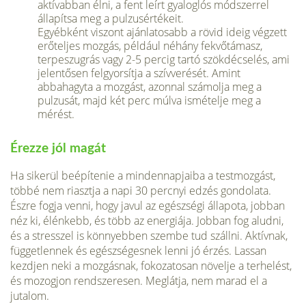
aktívabban élni, a fent leírt gyaloglós módszerrel
állapítsa meg a pulzusértékeit.
Egyébként viszont ajánlatosabb a rövid ideig végzett
erőteljes mozgás, például néhány fekvőtámasz,
terpeszugrás vagy 2-5 percig tartó szökdécselés, ami
jelentősen felgyorsítja a szívverését. Amint
abbahagyta a mozgást, azonnal számolja meg a
pulzusát, majd két perc múlva ismételje meg a
mérést.
Érezze jól magát
Ha sikerül beépítenie a mindennapjaiba a testmozgást,
többé nem riasztja a napi 30 percnyi edzés gondolata.
Észre fogja venni, hogy javul az egészségi állapota, jobban
néz ki, élénkebb, és több az energiája. Jobban fog aludni,
és a stresszel is könnyebben szembe tud szállni. Aktívnak,
függetlennek és egészségesnek lenni jó érzés. Lassan
kezdjen neki a mozgásnak, fokozatosan növelje a terhelést,
és mozogjon rendszeresen. Meglátja, nem marad el a
jutalom.