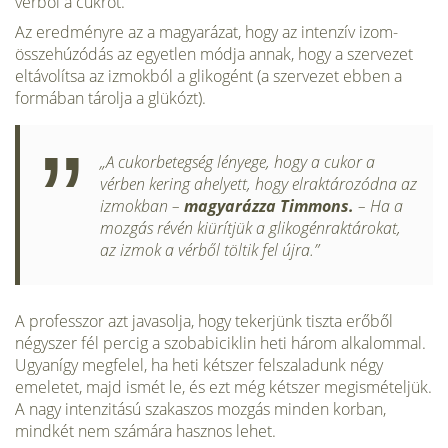
vérből a cukrot.
Az eredményre az a magyarázat, hogy az intenzív izom-
összehúzódás az egyetlen módja annak, hogy a szervezet
eltávolítsa az izmokból a glikogént (a szervezet ebben a
formában tárolja a glükózt).
„A cukorbetegség lényege, hogy a cukor a
vérben kering ahelyett, hogy elraktározódna az
izmokban –
magyarázza Timmons.
– Ha a
mozgás révén kiürítjük a glikogénraktárokat,
az izmok a vérből töltik fel újra.”
A professzor azt javasolja, hogy tekerjünk tiszta erőből
négyszer fél percig a szobabiciklin heti három alkalommal.
Ugyanígy megfelel, ha heti kétszer felszaladunk négy
emeletet, majd ismét le, és ezt még kétszer megismételjük.
A nagy intenzitású szakaszos mozgás minden korban,
mindkét nem számára hasznos lehet.