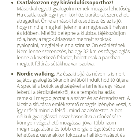
Csatlakozzon egy kirándulócsoporthoz!
Másokkal együtt gyalogolni remek mozgási lehetőség.
Ha csatlakozik egy ilyen körhöz, barátokat szerezhet,
átragadhat Önre a mások lelkesedése, és az is jó,
hogy mindig meg kell jelennie a megbeszélt helyen
és időben. Mielőtt belépne a klubba, tájékozódjon
róla, hogy a tagok átlagosan mennyit szoktak
gyalogolni, megfelel-e ez a szint az Ön erőnlétének.
Nem lenne szerencsés, ha egy 32 km-es távgyaloglás
lenne a következő feladat, holott csak a parkban
megtett félórás sétákhoz van szokva.
Nordic walking.
Az északi síjárás néven is ismert
sajátos gyaloglás Skandináviából indult hódító útjára.
A speciális botok segítségével a terhelés egy része
lekerül a térdízületekről, és a tempós haladás
remekül megdolgoztatja a szívet és az érrendszert. A
kicsit a sífutásra emlékeztető mozgás igénybe veszi, s
így erősíti mind a felső-, mind az alsótestet. A bot
nélküli gyaloglással összehasonlítva a ránézésére
könnyen végezhető mozgással jóval több izom
megmozgatására és több energia elégetésére van
lehetőség, ugyanakkor fokozza a hajlékonyságot és