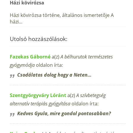
Házi kövirózsa
Házi kövirózsa történe, általános ismertetője A
házi…
Utolsó hozzászólások:
Fazekas Gáborné
a(z)
A bélhurutok természetes
gyógymódja
oldalon írta:
Csodálatos dolog hogy a Neten…
Szentgyörgyváry Lóránt
a(z)
A szívbetegség
alternatív terápiás gyógyítása
oldalon írta:
Kedves Gyula, mire gondol pontosabban?