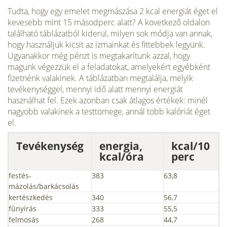
Tudta, hogy egy emelet megmászása 2 kcal energiát éget el
kevesebb mint 15 másodperc alatt? A következő oldalon
található táblázatból kiderül, milyen sok módja van annak,
hogy használjuk kicsit az izmainkat és fittebbek legyünk.
Ugyanakkor még pénzt is megtakarítunk azzal, hogy
magunk végezzük el a feladatokat, amelyekért egyébként
fizetnénk valakinek. A táblázatban megtalálja, melyik
tevékenységgel, mennyi idő alatt mennyi energiát
használhat fel. Ezek azonban csak átlagos értékek: minél
nagyobb valakinek a testtömege, annál több kalóriát éget
el.
Tevékenység
energia,
kcal/10
kcal/óra
perc
festés-
383
63,8
mázolás/barkácsolás
kertészkedés
340
56,7
fűnyírás
333
55,5
felmosás
268
44,7