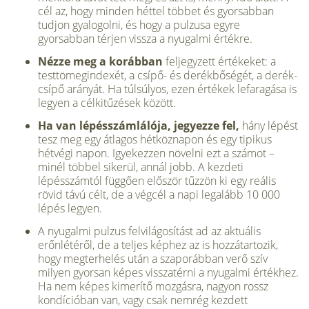
cél az, hogy minden héttel többet és gyorsabban
tudjon gyalogolni, és hogy a pulzusa egyre
gyorsabban térjen vissza a nyugalmi értékre.
Nézze meg a korábban
feljegyzett értékeket: a
testtömegindexét, a csípő- és derékbőségét, a derék-
csípő arányát. Ha túlsúlyos, ezen értékek lefaragása is
legyen a célkitűzések között.
Ha van lépésszámlálója, jegyezze fel,
hány lépést
tesz meg egy átlagos hétköznapon és egy tipikus
hétvégi napon. Igyekezzen növelni ezt a számot –
minél többel sikerül, annál jobb. A kezdeti
lépésszámtól függően először tűzzön ki egy reális
rövid távú célt, de a végcél a napi legalább 10 000
lépés legyen.
A nyugalmi pulzus felvilágosítást ad az aktuális
erőnlétéről, de a teljes képhez az is hozzátartozik,
hogy megterhelés után a szaporábban verő szív
milyen gyorsan képes visszatérni a nyugalmi értékhez.
Ha nem képes kimerítő mozgásra, nagyon rossz
kondícióban van, vagy csak nemrég kezdett