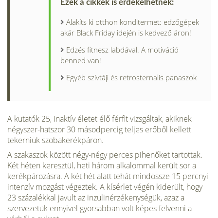
Ezek a cikkek is érdekelhetnek:
Alakíts ki otthon konditermet: edzőgépek
akár Black Friday idején is kedvező áron!
Edzés fitnesz labdával. A motiváció
benned van!
Egyéb szívtáji és retrosternalis panaszok
A kutatók 25, inaktív életet élő férfit vizsgáltak, akiknek
négyszer-hatszor 30 másodpercig teljes erőből kellett
tekerniük szobakerékpáron.
A szakaszok között négy-négy perces pihenőket tartottak.
Két héten keresztül, heti három alkalommal került sor a
kerékpározásra. A két hét alatt tehát mindössze 15 percnyi
intenzív mozgást végeztek. A kísérlet végén kiderült, hogy
23 százalékkal javult az inzulinérzékenységük, azaz a
szervezetük ennyivel gyorsabban volt képes felvenni a