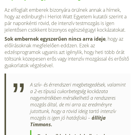
Az elfoglalt emberek bizonyára örülnek annak a hírnek,
hogy az edinburgh-i Heriot-Watt Egyetem kutatói szerint a
pár naponkénti rövid, de intenzív testmozgás is igen
jelentősen csökkent bizonyos egészségügyi kockázatokat.
Sok embernek egyszerűen nincs arra ideje
, hogy az
előírásoknak megfelelően eddzen. Ezek az
edzésprogramok ugyanis azt igénylik, hogy heti több órát
töltsünk közepesen erős vagy intenzív mozgással és erősítő
gyakorlatok végzésével.
A szív- és érrendszeri megbetegedések, valamint
a 2-es típusú cukorbetegség kockázata
nagymértékben mérsékelhető a rendszeres
mozgás által, de mi arra az eredményre
jutottunk, hogy a rövid ideig tartó intenzív
mozgás is igen jó hatásfokú –
állítja
Timmons.