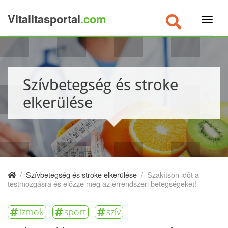
Vitalitasportal
.com
×
Szívbetegség és stroke
elkerülése
/
Szívbetegség és stroke elkerülése
/
Szakítson időt a
testmozgásra és előzze meg az érrendszeri betegségeket!
izmok
sport
szív