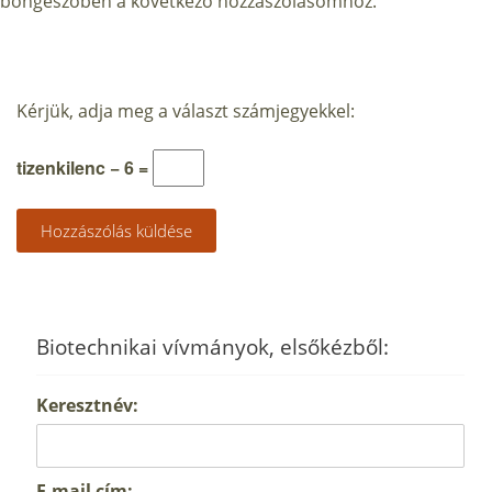
böngészőben a következő hozzászólásomhoz.
Kérjük, adja meg a választ számjegyekkel:
tizenkilenc − 6 =
Biotechnikai vívmányok, elsőkézből:
Keresztnév:
E-mail cím: