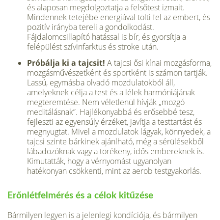
és alaposan megdolgoztatja a felsőtest izmait.
Mindennek tetejébe energiával tölti fel az embert, és
pozitív irányba tereli a gondolkodást.
Fájdalomcsillapító hatással is bír, és gyorsítja a
felépülést szívinfarktus és stroke után.
Próbálja ki a tajcsit!
A tajcsi ősi kínai mozgásforma,
mozgásművészetként és sportként is számon tartják.
Lassú, egymásba olvadó mozdulatokból áll,
amelyeknek célja a test és a lélek harmóniájának
megteremtése. Nem véletlenül hívják „mozgó
meditálásnak”. Hajlékonyabbá és erősebbé tesz,
fejleszti az egyensúly érzéket, javítja a testtartást és
megnyugtat. Mivel a mozdulatok lágyak, könnyedek, a
tajcsi szinte bárkinek ajánlható, még a sérülésekből
lábadozóknak vagy a törékeny, idős embereknek is.
Kimutatták, hogy a vérnyomást ugyanolyan
hatékonyan csökkenti, mint az aerob testgyakorlás.
Erőnlétfelmérés és a célok kitűzése
Bármilyen legyen is a jelenlegi kondíciója, és bármilyen