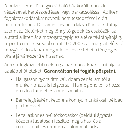
A pulzus remekül felgyorsítható ház körüli munkák
végzésével, kertészkedéssel vagy barkácsolással. Az ilyen
foglalatoskodásokat nevezik nem testedzéssel elért
hőtermelésnek. Dr. James Levine, a Mayo Klinika kutatója
szerint az életünket megkönnyítő gépek és eszközök, az
autótól a liften át a mosogatógépig és a tévé távirányítójáig,
naponta nem kevesebb mint 100-200 kcal energiát elégető
mozgástól fosztanak meg minket, és ez lehet a tényleges
oka a járványszerű elhízásnak.
Amikor legközelebb nekifog a házimunkáknak, próbálja ki
az alábbi ötleteket.
Garantáltan fel fogják pörgetni.
Hallgasson gyors ritmusú, vidám zenét, amitől a
munka ritmusa is felgyorsul. Ha még énekel is hozzá,
erősíti a tüdejét és a mellizmait is.
Bemelegítésként kezdje a könnyű munkákkal, például
portörléssel.
Lehajláskor és nyújtózkodáskor (például ágyazás
közben) tudatosan feszítse meg a has- és a
combizmait, és minden alkalommal tartsa