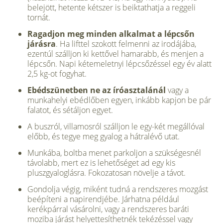
belejött, hetente kétszer is beiktathatja a reggeli
tornát.
Ragadjon meg minden alkalmat a lépcsőn
járásra
. Ha lifttel szokott felmenni az irodájába,
ezentúl szálljon ki kettővel hamarabb, és menjen a
lépcsőn. Napi kétemeletnyi lépcsőzéssel egy év alatt
2,5 kg-ot fogyhat.
Ebédszünetben ne az íróasztalánál
vagy a
munkahelyi ebédlőben egyen, inkább kapjon be pár
falatot, és sétáljon egyet.
A buszról, villamosról szálljon le egy-két megállóval
előbb, és tegye meg gyalog a hátralévő utat.
Munkába, boltba menet parkoljon a szükségesnél
távolabb, mert ez is lehetőséget ad egy kis
pluszgyaloglásra. Fokozatosan növelje a távot.
Gondolja végig, miként tudná a rendszeres mozgást
beépíteni a napirendjébe. Járhatna például
kerékpárral vásárolni, vagy a rendszeres baráti
moziba járást helyettesíthetnék tekézéssel vagy