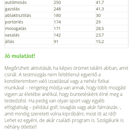
autómosás
250
41,7
gazolás
248
41,3
ablaktisztítás
180
30
portörlés
174
29
mosogatás
171
28,5
vasalás
142
23,7
állás
91
15,2
Jó mulatást!
Megőrizheti aktivitását, ha képes örömet találni abban, amit
csinál. A testmozgás nem feltétlenül egyenlő a
konditeremben való izzadással vagy a nehéz fizikai
munkával – rengeteg módja van annak, hogy több mozgást
vigyen az életébe anélkül, hogy büntetésként élné meg a
testedzést. Ha pedig van olyan sport vagy egyéb
elfoglaltság – például golf, lovaglás vagy akár falmászás -,
amit mindig szeretett volna kipróbálni, most itt az idő!
Lehet ez egyéni, de akár családi program is. Szolgálunk is
néhány ötlettel!