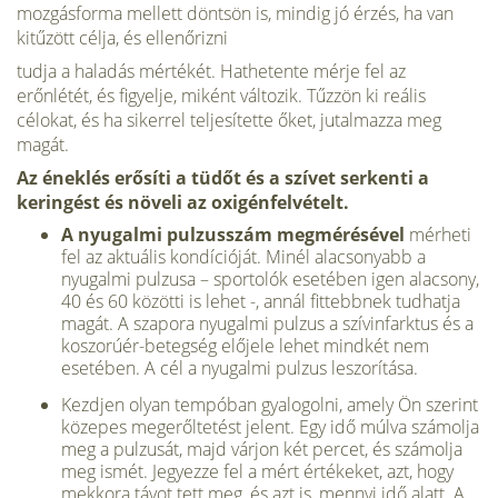
mozgásforma mellett döntsön is, mindig jó érzés, ha van
kitűzött célja, és ellenőrizni
tudja a haladás mértékét. Hathetente mérje fel az
erőnlétét, és figyelje, miként változik. Tűzzön ki reális
célokat, és ha sikerrel teljesítette őket, jutalmazza meg
magát.
Az éneklés erősíti a tüdőt és a szívet serkenti a
keringést és növeli az oxigénfelvételt.
A nyugalmi pulzusszám megmérésével
mérheti
fel az aktuális kondícióját. Minél alacsonyabb a
nyugalmi pulzusa – sportolók esetében igen alacsony,
40 és 60 közötti is lehet -, annál fittebbnek tudhatja
magát. A szapora nyugalmi pulzus a szívinfarktus és a
koszorúér-betegség előjele lehet mindkét nem
esetében. A cél a nyugalmi pulzus leszorítása.
Kezdjen olyan tempóban gyalogolni, amely Ön szerint
közepes megerőltetést jelent. Egy idő múlva számolja
meg a pulzusát, majd várjon két percet, és számolja
meg ismét. Jegyezze fel a mért értékeket, azt, hogy
mekkora távot tett meg, és azt is, mennyi idő alatt. A