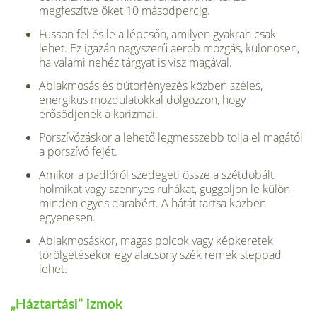
megfeszítve őket 10 másodpercig.
Fusson fel és le a lépcsőn, amilyen gyakran csak
lehet. Ez igazán nagyszerű aerob mozgás, különösen,
ha valami nehéz tárgyat is visz magával.
Ablakmosás és bútorfényezés közben széles,
energikus mozdulatokkal dolgozzon, hogy
erősödjenek a karizmai.
Porszívózáskor a lehető legmesszebb tolja el magától
a porszívó fejét.
Amikor a padlóról szedegeti össze a szétdobált
holmikat vagy szennyes ruhákat, guggoljon le külön
minden egyes darabért. A hátát tartsa közben
egyenesen.
Ablakmosáskor, magas polcok vagy képkeretek
törölgetésekor egy alacsony szék remek steppad
lehet.
„Háztartási” izmok