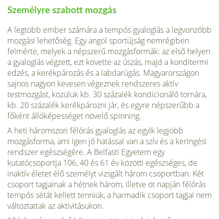
Személyre szabott mozgás
A legtöbb ember számára a tempós gyaloglás a legvonzóbb
mozgási lehetőség. Egy angol sportújság nemrégiben
felmérte, melyek a népszerű mozgásformák: az első helyen
a gyaloglás végzett, ezt követte az úszás, majd a konditermi
edzés, a kerékpározás és a labdarúgás. Magyarországon
sajnos nagyon kevesen végeznek rendszeres aktív
testmozgást, közülük kb. 30 százalék kondicionáló tornára,
kb. 20 százalék kerékpározni jár, és egyre népszerűbb a
főként állóképességet növelő spinning.
A heti háromszori félórás gyaloglás az egyik legjobb
mozgásforma, ami igen jó hatással van a szív és a keringési
rendszer egészségére. A Belfasti Egyetem egy
kutatócsoportja 106, 40 és 61 év közötti egészséges, de
inaktív életet élő személyt vizsgált három csoportban. Két
csoport tagjainak a hétnek három, illetve öt napján félórás
tempós sétát kellett tenniük, a harmadik csoport tagjai nem
változtattak az aktivitásukon.