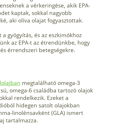
enseknek a vérkeringése, akik EPA-
endet kaptak, sokkal nagyobb
, aki olíva olajat fogyasztottak.
 a gyógyítás, és az eszkimókhoz
nünk az EPA-t az étrendünkbe, hogy
 és érrendszeri betegségekre.
lolajban
megtalálható omega-3
pusú, omega-6 családba tartozó olajok
sokkal rendelkezik. Ezeket a
óból hidegen satolt olajokban
mma-linolénsavként (GLA) ismert
aj tartalmazza.