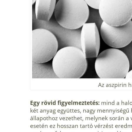
Az aszpirin hí
Egy rövid figyelmeztetés:
mind a halol
két anyag együttes, nagy mennyiségű 
állapothoz vezethet, melynek során a 
esetén ez hosszan tartó vérzést ered