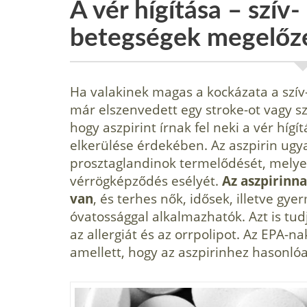
A vér hígítása – szív-
betegségek megelőz
Ha valakinek magas a kockázata a szív
már elszenvedett egy stroke-ot vagy szí
hogy aszpirint írnak fel neki a vér hígí
elkerülése érdekében. Az aszpirin ugya
prosztaglandinok termelődését, melyek
vérrögképződés esélyét.
Az aszpirinn
van
, és terhes nők, idősek, illetve g
óvatossággal alkalmazhatók. Azt is tudj
az allergiát és az orrpolipot. Az EPA-n
amellett, hogy az aszpirinhez hasonlóan