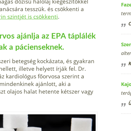
agas dózisú halolaj kiegészítőkkel
Faz
nácsára tesszük. és csökkenti a
term
in szintjét is csökkenti
.
C
os ajánlja az EPA táplálék
Sze
ak a pácienseknek.
alte
dszeri betegség kockázata, és gyakran
K
ett, illetve helyett írják fel. Dr.
z kardiológus főorvosa szerint a
 mindenkinek ajánlott, aki a
Kaj
zt olajos halat hetente kétszer vagy
terá
Ü