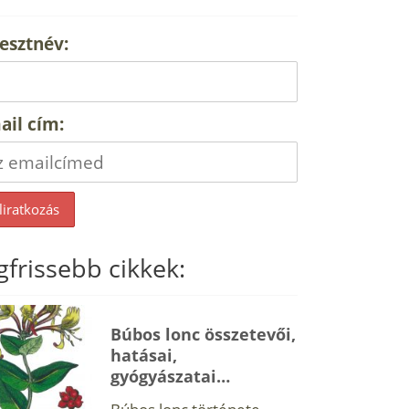
esztnév:
ail cím:
gfrissebb cikkek:
Búbos lonc összetevői,
hatásai,
gyógyászatai…