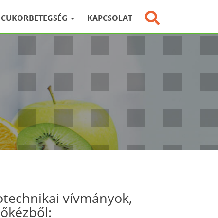
CUKORBETEGSÉG
KAPCSOLAT
otechnikai vívmányok,
sőkézből: