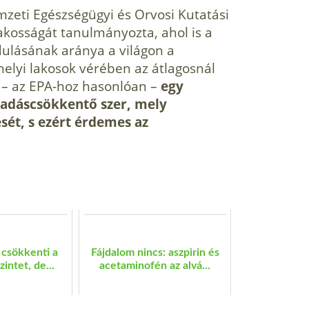
mzeti Egészségügyi és Orvosi Kutatási
akosságát tanulmányozta, ahol is a
dulásának aránya a világon a
elyi lakosok vérében az átlagosnál
A – az EPA-hoz hasonlóan –
egy
ladáscsökkentő szer, mely
ét, s ezért érdemes az
 csökkenti a
Fájdalom nincs: aszpirin és
zintet, de...
acetaminofén az alvá...