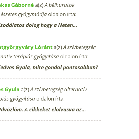
ekas Gáborné
a(z)
A bélhurutok
észetes gyógymódja
oldalon írta:
sodálatos dolog hogy a Neten…
ntgyörgyváry Lóránt
a(z)
A szívbetegség
rnatív terápiás gyógyítása
oldalon írta:
edves Gyula, mire gondol pontosabban?
os Gyula
a(z)
A szívbetegség alternatív
piás gyógyítása
oldalon írta:
dvözlöm. A cikkeket elolvasva az…