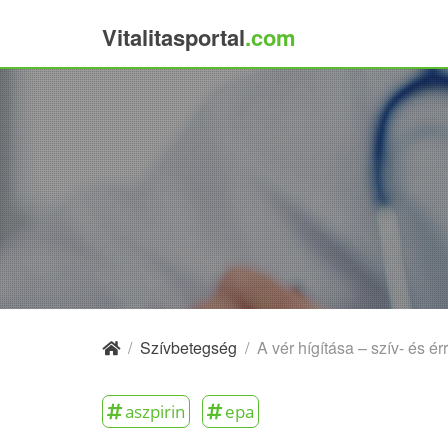
Vitalitasportal
.com
×
/
Szívbetegség
/
A vér hígítása – szív- és
aszpirin
epa