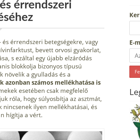
 és érrendszeri
Ker
éséhez
- és érrendszeri betegségekre, vagy
E-m
vinfarktust, bevett orvosi gyakorlat,
tása, s ezáltal egy újabb elzáródás
nis blokkolja bizonyos típusú
 növelik a gyulladás és a
ak azonban számos mellékhatása is
Le
yermekek esetében csak megfelelő
uk róla, hogy súlyosbítja az asztmát,
ak nincsenek ilyen mellékhatásai, és
 hígítja a vért.