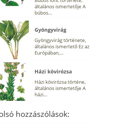
Búbos lonc története,
általános ismertetője A
búbos…
Gyöngyvirág
Gyöngyvirág története,
általános ismertető Ez az
Európában,…
Házi kövirózsa
Házi kövirózsa történe,
általános ismertetője A
házi…
olsó hozzászólások: