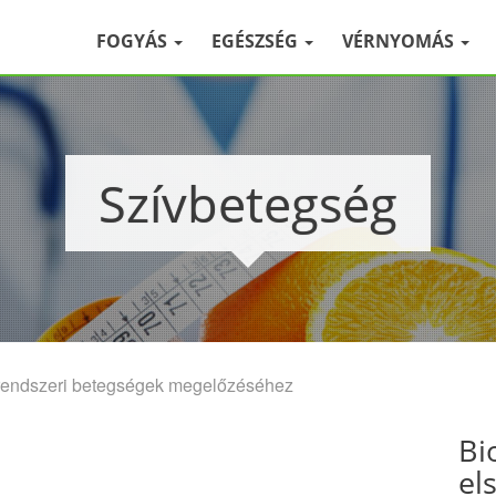
FOGYÁS
EGÉSZSÉG
VÉRNYOMÁS
Szívbetegség
 érrendszeri betegségek megelőzéséhez
Bi
el