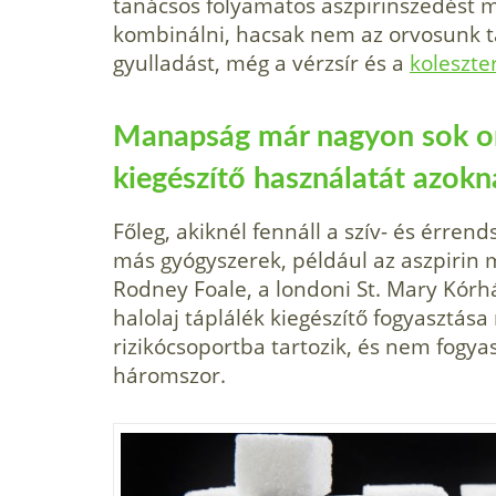
tanácsos folyamatos aszpirinszedést m
kombinálni, hacsak nem az orvosunk ta
gyulladást, még a vérzsír és a
koleszter
Manapság már nagyon sok orv
kiegészítő használatát azokn
Főleg, akiknél fennáll a szív- és érren
más gyógyszerek, például az aszpirin mell
Rodney Foale, a londoni St. Mary Kórhá
halolaj táplálék kiegészítő fogyasztása
rizikócsoportba tartozik, és nem fogyas
háromszor.