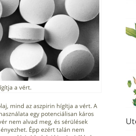
gítja a vért.
aj, mind az aszpirin hígítja a vért. A
használata egy potenciálisan káros
Ut
vér nem alvad meg, és sérülések
ményezhet. Épp ezért talán nem