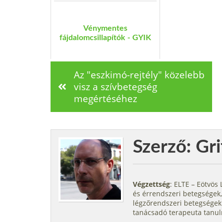
Vénymentes
fájdalomcsillapítók - GYIK
Az "eszkimó-rejtély" közelebb
visz a szívbetegség
megértéséhez
Szerző: Gri
Végzettség
: ELTE – Eötvö
és érrendszeri betegségek,
légzőrendszeri betegségek.
tanácsadó terapeuta tanul