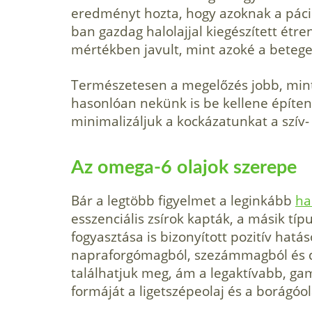
eredményt hozta, hogy azoknak a páci
ban gazdag halolajjal kiegészített étr
mértékben javult, mint azoké a betegeké
Természetesen a megelőzés jobb, mint
hasonlóan nekünk is be kellene építe
minimalizáljuk a kockázatunkat a szív-
Az omega-6 olajok szerepe
Bár a legtöbb figyelmet a leginkább
ha
esszenciális zsírok kapták, a másik tí
fogyasztása is bizonyított pozitív hatá
napraforgómagból, szezámmagból és di
találhatjuk meg, ám a legaktívabb, ga
formáját a ligetszépeolaj és a borágóol