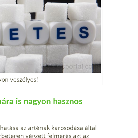
yon veszélyes!
ára is nagyon hasznos
hatása az artériák károsodása által
rbetegen végzett felmérés azt az