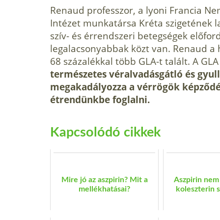
Renaud professzor, a lyoni Francia Ne
Intézet munkatársa Kréta szigetének l
szív- és érrendszeri betegségek előfor
legalacsonyabbak közt van. Renaud a h
68 százalékkal több GLA-t talált. A GL
természetes véralvadásgátló és gyul
megakadályozza a vérrögök képződés
étrendünkbe foglalni.
Kapcsolódó cikkek
Mire jó az aszpirin? Mit a
Aszpirin nem
mellékhatásai?
koleszterin s