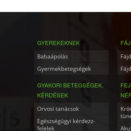
GYEREKEKNEK
FÁJ
Babaápolás
Fáj
Gyermekbetegségek
Fáj
GYAKORI BETEGSÉGEK,
FE
KÉRDÉSEK
NÉ
Orvosi tanácsok
Krón
tün
Egészségügyi kérdezz-
felelek
Akut