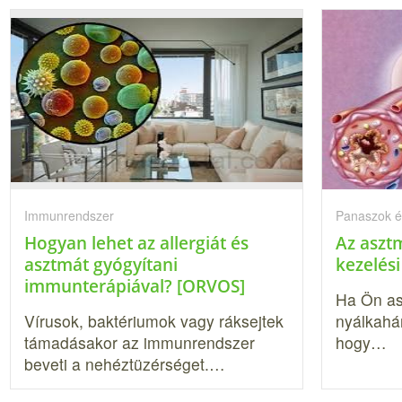
Immunrendszer
Panaszok é
Hogyan lehet az allergiát és
Az aszt
asztmát gyógyítani
kezelési
immunterápiával? [ORVOS]
Ha Ön as
Vírusok, baktériumok vagy ráksejtek
nyálkahár
támadásakor az immunrendszer
hogy…
beveti a nehéztüzérséget.…