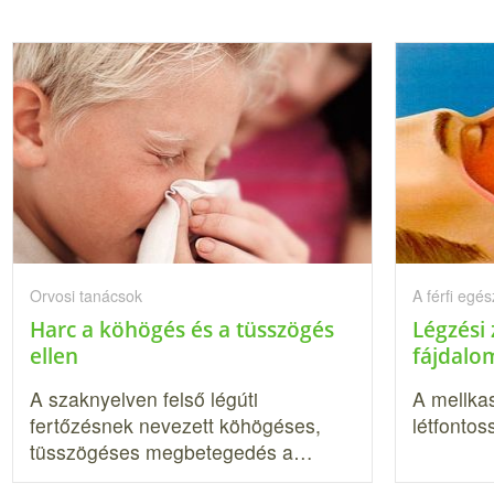
Orvosi tanácsok
A férfi egé
Harc a köhögés és a tüsszögés
Légzési 
ellen
fájdalo
A szaknyelven felső légúti
A mellkas
fertőzésnek nevezett köhögéses,
létfontos
tüsszögéses megbetegedés a…