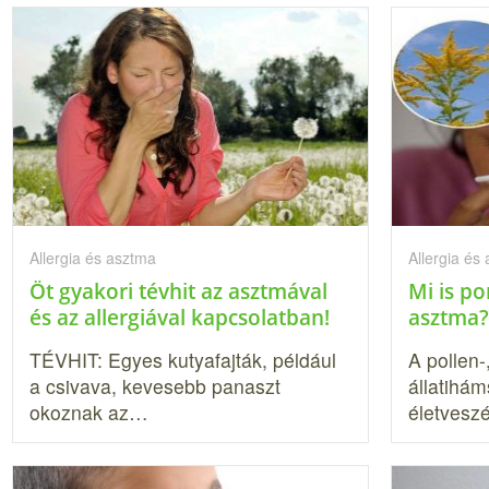
Allergia és asztma
Allergia és
Öt gyakori tévhit az asztmával
Mi is po
és az allergiával kapcsolatban!
asztma?
TÉVHIT: Egyes kutyafajták, például
A pollen-
a csivava, kevesebb panaszt
állatihám
okoznak az…
életveszé