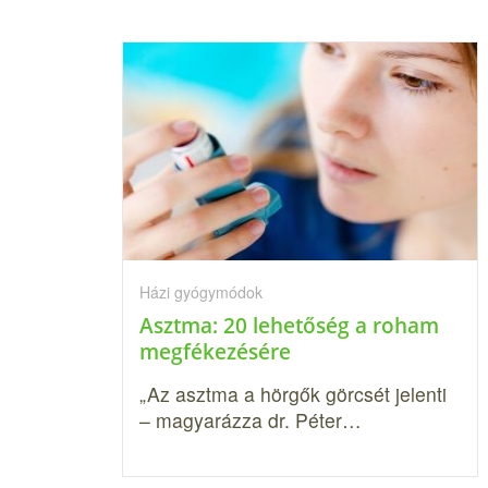
Házi gyógymódok
Asztma: 20 lehetőség a roham
megfékezésére
„Az asztma a hörgők görcsét jelenti
– magyarázza dr. Péter…