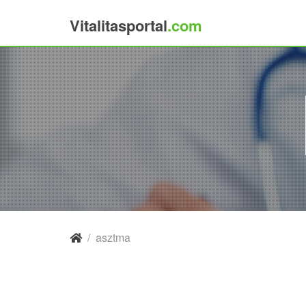
Vitalitasportal
.com
×
/
asztma