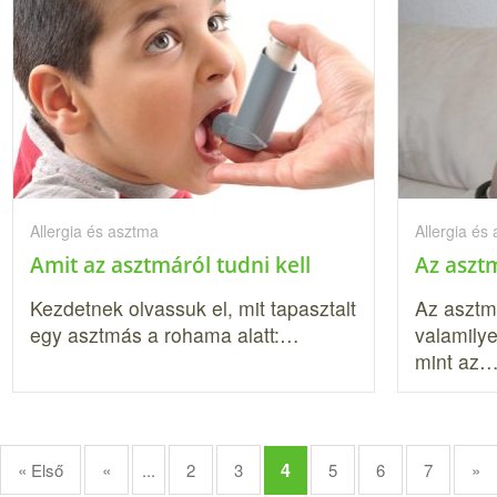
Allergia és asztma
Allergia és
Amit az asztmáról tudni kell
Az aszt
Kezdetnek olvassuk el, mit tapasztalt
Az asztm
egy asztmás a rohama alatt:…
valamilye
mint az
4
« Első
«
...
2
3
5
6
7
»