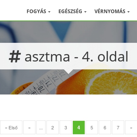
FOGYÁS
EGÉSZSÉG
VÉRNYOMÁS
asztma - 4. oldal
4
« Első
«
...
2
3
5
6
7
»