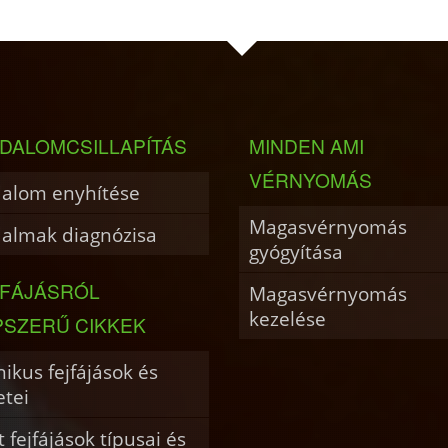
DALOMCSILLAPÍTÁS
MINDEN AMI
VÉRNYOMÁS
dalom enyhítése
Magasvérnyomás
dalmak diagnózisa
gyógyítása
JFÁJÁSRÓL
Magasvérnyomás
kezelése
PSZERŰ CIKKEK
ikus fejfájások és
etei
 fejfájások típusai és