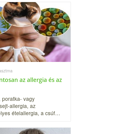
 asztma
ntosan az allergia és az
, poratka- vagy
sejt-allergia, az
lyes ételallergia, a csúf…