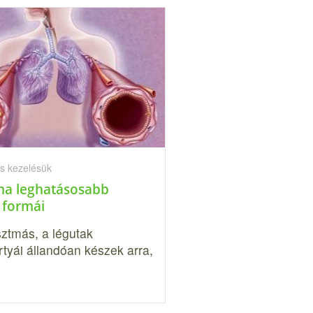
s kezelésük
ma leghatásosabb
 formái
ztmás, a légutak
tyái állandóan készek arra,