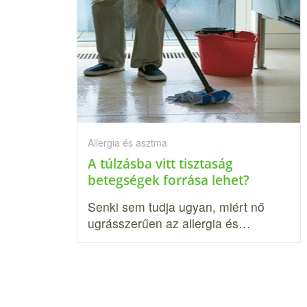
Allergia és asztma
A túlzásba vitt tisztaság
betegségek forrása lehet?
Senki sem tudja ugyan, miért nő
ugrásszerűen az allergia és…