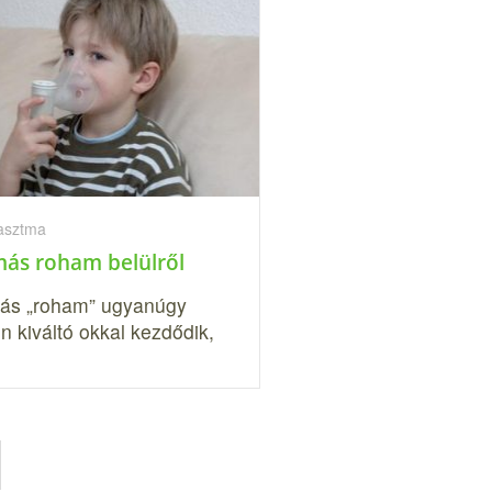
 asztma
más roham belülről
ás „roham” ugyanúgy
n kiváltó okkal kezdődik,
…