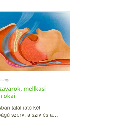
szsége
zavarok, mellkasi
m okai
ban található két
ságú szerv: a szív és a…