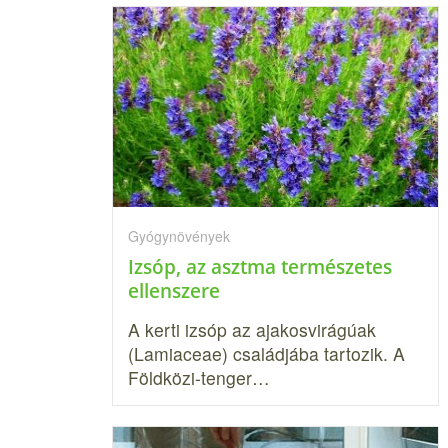
Gyógynövények
Izsóp, az asztma természetes
ellenszere
A kerti izsóp az ajakosvirágúak
(Lamiaceae) családjába tartozik. A
Földközi-tenger…