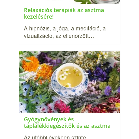
Relaxációs terápiák az asztma
kezelésére!
A hipnózis, a jóga, a meditáció, a
vizualizáció, az ellenőrzött…
Gyógynövények és
táplálékkiegészítők és az asztma
Az utóbbi években szinte