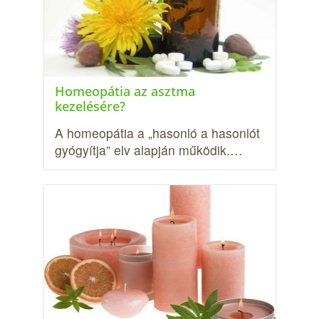
Homeopátia az asztma
kezelésére?
A homeopátia a „hasonló a hasonlót
gyógyítja” elv alapján működik.…