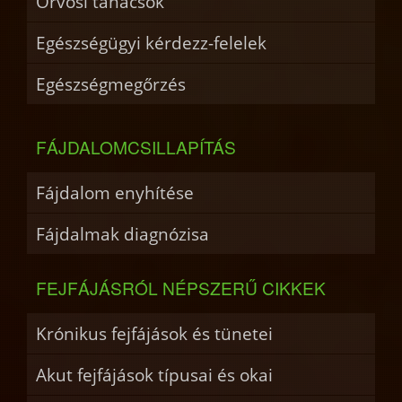
Orvosi tanácsok
Egészségügyi kérdezz-felelek
Egészségmegőrzés
FÁJDALOMCSILLAPÍTÁS
Fájdalom enyhítése
Fájdalmak diagnózisa
FEJFÁJÁSRÓL NÉPSZERŰ CIKKEK
Krónikus fejfájások és tünetei
Akut fejfájások típusai és okai