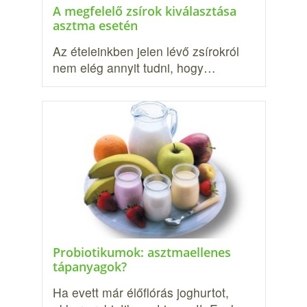
A megfelelő zsírok kiválasztása
asztma esetén
Az ételeinkben jelen lévő zsírokról
nem elég annyit tudni, hogy…
Probiotikumok: asztmaellenes
tápanyagok?
Ha evett már élőflórás joghurtot,