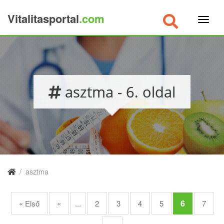
Vitalitasportal
.com
×
asztma - 6. oldal
/
asztma
6
« Első
«
...
2
3
4
5
7