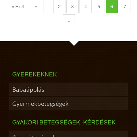
6
« Első
«
...
2
3
4
5
7
»
GYEREKEKNEK
Babaápolás
Gyermekbetegségek
GYAKORI BETEGSÉGEK, KÉRDÉSEK