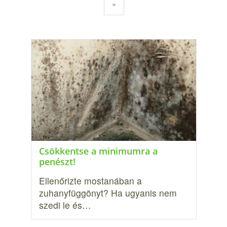
»
Csökkentse a minimumra a
penészt!
Ellenőrizte mostanában a
zuhanyfüg­gönyt? Ha ugyanis nem
szedi le és…