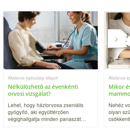
Általános egészségi állapot
Általános e
Nélkülözhető az évenkénti
Mikor és
orvosi vizsgálat?
mammogr
Lehet, hogy háziorvosa zseniális
Nehéz vo
gyógyító, aki együttérzően
olyan szű
végighallgatja minden pana­szát…
csökken