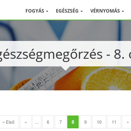
FOGYÁS
EGÉSZSÉG
VÉRNYOMÁS
észségmegőrzés - 8. 
8
« Első
«
...
6
7
9
10
11
»