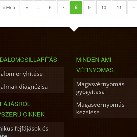
8
« Első
«
...
6
7
9
10
11
»
DALOMCSILLAPÍTÁS
MINDEN AMI
VÉRNYOMÁS
dalom enyhítése
Magasvérnyomás
dalmak diagnózisa
gyógyítása
JFÁJÁSRÓL
Magasvérnyomás
kezelése
PSZERŰ CIKKEK
ikus fejfájások és
etei