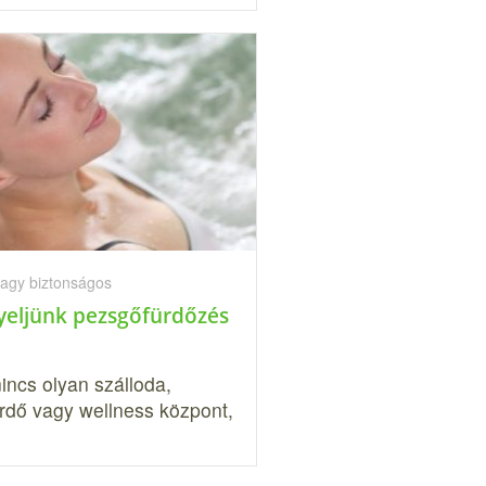
vagy biztonságos
gyeljünk pezsgőfürdőzés
incs olyan szálloda,
rdő vagy wellness központ,