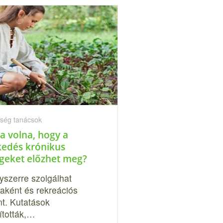
ség tanácsok
a volna, hogy a
kedés krónikus
geket előzhet meg?
yszerre szolgálhat
aként és rekreációs
nt. Kutatások
ították,…