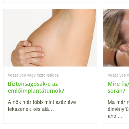
Veszélyes vagy biztonságos
Veszélyes 
Biztonságosak-e az
Mire fi
emlőimplantátumok?
során?
A nők már több mint száz éve
Ma már n
fekszenek kés alá…
élményfü
ahol…