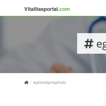
Vitalitasportal
.com
×
eg
/
egészségmegőrzés