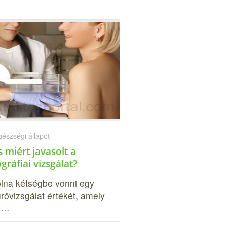
gészségi állapot
 miért javasolt a
áfiai vizsgálat?
lna kétségbe vonni egy
rővizsgálat értékét, amely
ti…