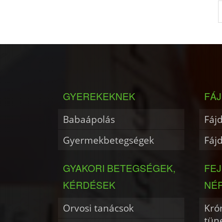
GYEREKEKNEK
FÁJ
Babaápolás
Fáj
Gyermekbetegségek
Fáj
GYAKORI BETEGSÉGEK,
FE
KÉRDÉSEK
NÉ
Orvosi tanácsok
Krón
tün