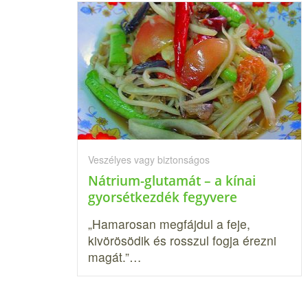
Veszélyes vagy biztonságos
Nátrium-glutamát – a kínai
gyorsétkezdék fegyvere
„Hamarosan megfájdul a feje,
kivörösödik és rosszul fogja érezni
magát.”…