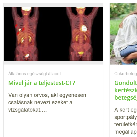
Általános egészségi állapot
Cukorbeteg
Mivel jár a teljestest-CT?
Gondolt
kertész
Van olyan orvos, aki egyenesen
betegsé
csalásnak nevezi ezeket a
vizsgálatokat.…
A kert eg
sportpály
területké
megállap