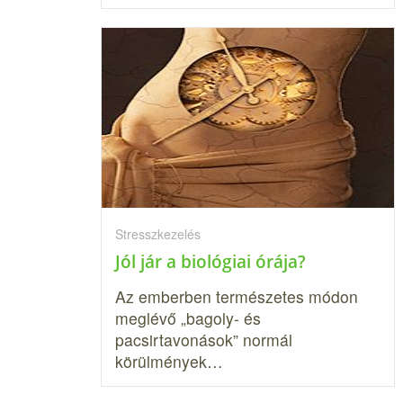
Stresszkezelés
Jól jár a biológiai órája?
Az emberben természetes módon
meglévő „bagoly- és
pacsirtavonások” nor­mál
körülmények…