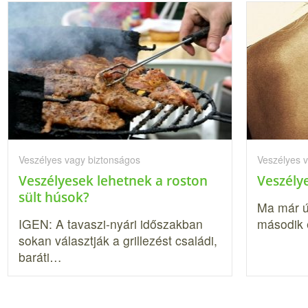
Veszélyes vagy biztonságos
Veszélyes 
Veszélyesek lehetnek a roston
Veszélye
sült húsok?
Ma már ú
IGEN: A tavaszi-nyári időszakban
második 
sokan választják a grillezést családi,
baráti…