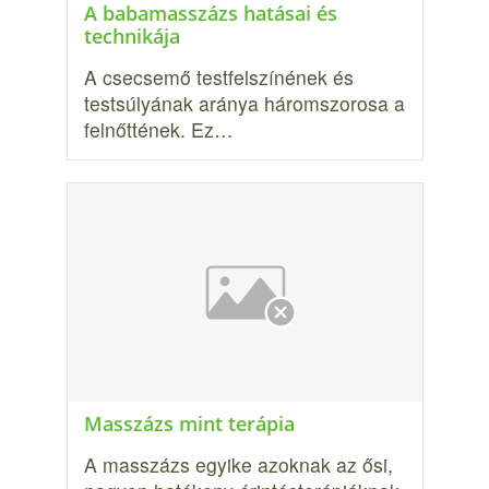
A babamasszázs hatásai és
technikája
A csecsemő testfelszínének és
testsúlyának aránya háromszorosa a
felnőttének. Ez…
Masszázs mint terápia
A masszázs egyike azoknak az ősi,