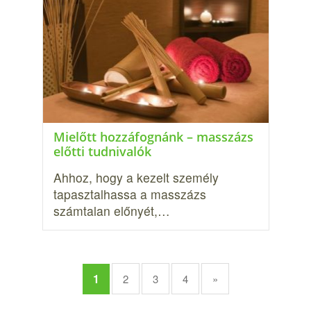
Mielőtt hozzáfognánk – masszázs
előtti tudnivalók
Ahhoz, hogy a kezelt személy
tapasztalhassa a masszázs
számtalan előnyét,…
1
2
3
4
»