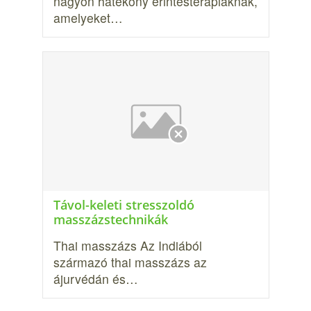
nagyon hatékony érintésterápiáknak,
amelyeket…
Távol-keleti stresszoldó
masszázstechnikák
Thai masszázs Az Indiából
származó thai masszázs az
ájurvédán és…