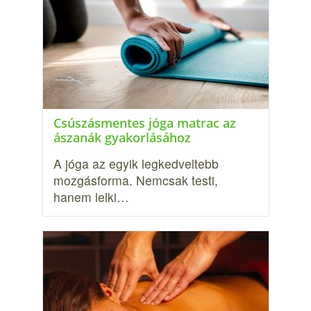
Csúszásmentes jóga matrac az
ászanák gyakorlásához
A jóga az egyik legkedveltebb
mozgásforma. Nemcsak testi,
hanem lelki…