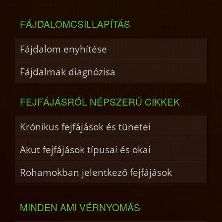
FÁJDALOMCSILLAPÍTÁS
Fájdalom enyhítése
Fájdalmak diagnózisa
FEJFÁJÁSRÓL NÉPSZERŰ CIKKEK
Krónikus fejfájások és tünetei
Akut fejfájások típusai és okai
Rohamokban jelentkező fejfájások
MINDEN AMI VÉRNYOMÁS