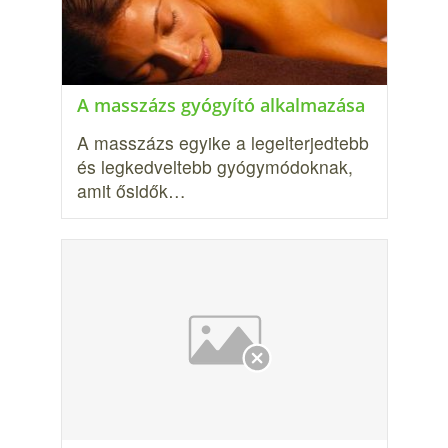
A masszázs gyógyító alkalmazása
A masszázs egyike a legelterjedtebb
és legkedveltebb gyógymódoknak,
amit ősidők…