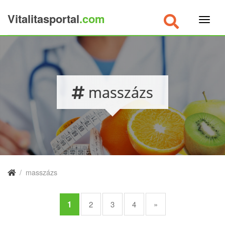
Vitalitasportal
.com
×
masszázs
/
masszázs
1
2
3
4
»