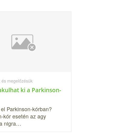
 és megelőzésük
akulhat ki a Parkinson-
 el Parkinson-kórban?
n-kór esetén az agy
ia nigra…