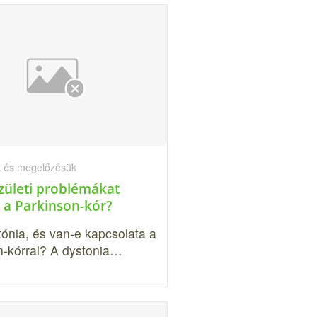
 és megelőzésük
ízületi problémákat
 a Parkinson-kór?
tónia, és van-e kapcsolata a
n-kórral? A dystonia…