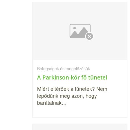
Betegségek és megelőzésük
A Parkinson-kór fő tünetei
Miért eltérőek a tünetek? Nem
lepődünk meg azon, hogy
barátainak…