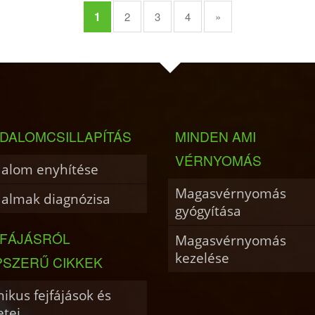
1
2
3
4
»
DALOMCSILLAPÍTÁS
MINDEN AMI
VÉRNYOMÁS
dalom enyhítése
Magasvérnyomás
dalmak diagnózisa
gyógyítása
JFÁJÁSRÓL
Magasvérnyomás
kezelése
PSZERŰ CIKKEK
ikus fejfájások és
etei