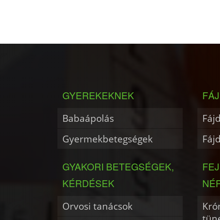
GYEREKEKNEK
FÁJ
Babaápolás
Fáj
Gyermekbetegségek
Fáj
GYAKORI BETEGSÉGEK,
FE
KÉRDÉSEK
NÉ
Orvosi tanácsok
Krón
tün