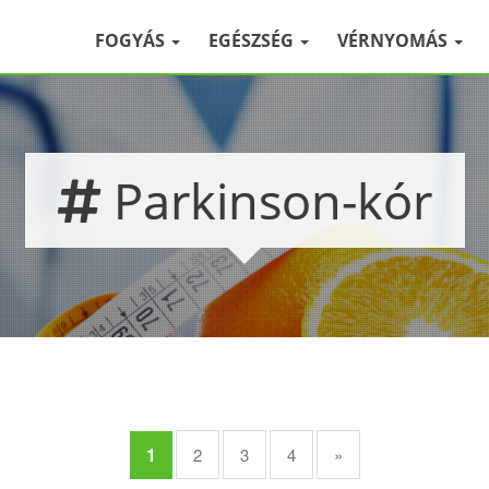
FOGYÁS
EGÉSZSÉG
VÉRNYOMÁS
Parkinson-kór
1
2
3
4
»