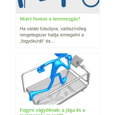
Miért fontos a testmozgás?
Ha valaki túlsúlyos, valószínűleg
rengetegszer hallja emlegetni a
„fogyókúrát” és…
Fogyni vágyóknak: a jóga és a