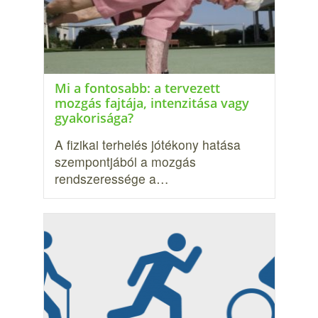
Mi a fontosabb: a tervezett
mozgás fajtája, inten­zitása vagy
gyakorisága?
A fizikai terhelés jótékony hatása
szempontjából a mozgás
rendszeressége a…