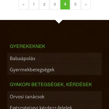
4
«
1
2
3
5
»
GYEREKEKNEK
Babaápolás
Gyermekbetegségek
GYAKORI BETEGSÉGEK, KÉRDÉSEK
Orvosi tanácsok
Egészségügyi kérdezz-felelek