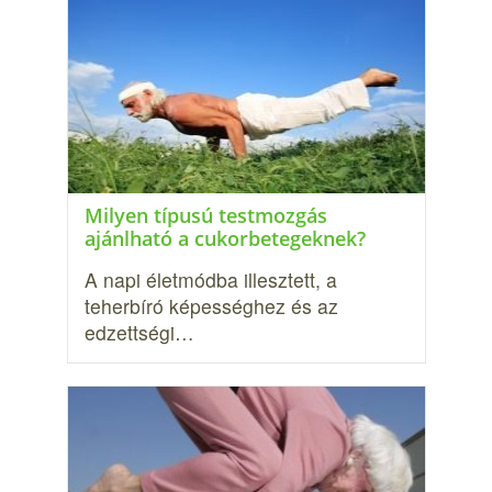
Milyen típusú testmozgás
ajánlható a cukorbete­geknek?
A napi életmódba illesztett, a
teherbíró képességhez és az
edzettségi…