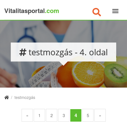
Vitalitasportal
.com
×
testmozgás - 4. oldal
/
testmozgás
4
«
1
2
3
5
»