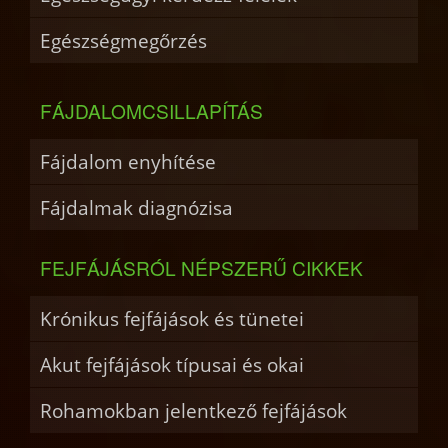
Egészségmegőrzés
FÁJDALOMCSILLAPÍTÁS
Fájdalom enyhítése
Fájdalmak diagnózisa
FEJFÁJÁSRÓL NÉPSZERŰ CIKKEK
Krónikus fejfájások és tünetei
Akut fejfájások típusai és okai
Rohamokban jelentkező fejfájások