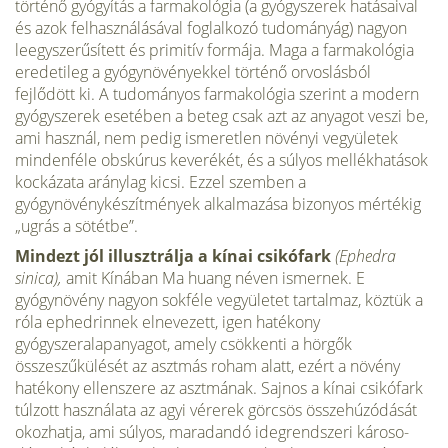
történő gyógyítás a farmakológia (a gyógyszerek hatásaival
és azok felhasználásával foglalkozó tudományág) nagyon
leegy­szerűsített és primitív formája. Maga a farmakológia
eredetileg a gyógynövényekkel történő orvoslásból
fejlődött ki. A tudo­mányos farmakológia szerint a modern
gyógyszerek esetében a beteg csak azt az anyagot veszi be,
ami használ, nem pedig is­meretlen növényi vegyületek
mindenféle obskúrus keverékét, és a súlyos mellékhatások
kockázata aránylag kicsi. Ezzel szemben a
gyógynövénykészítmények alkalmazása bizonyos mértékig
„ugrás a sötétbe”.
Mindezt jól illusztrálja a kínai csikófark
(Ephedra
sinica),
amit Kínában Ma huang néven ismernek. E
gyógynövény na­gyon sokféle vegyületet tartalmaz, köztük a
róla ephedrinnek elnevezett, igen hatékony
gyógyszeralapanyagot, amely csök­kenti a hörgők
összeszűkülését az asztmás roham alatt, ezért a növény
hatékony ellenszere az asztmának. Sajnos a kínai csi­kófark
túlzott használata az agyi vérerek görcsös összehúzódá­sát
okozhatja, ami súlyos, maradandó idegrendszeri károso­