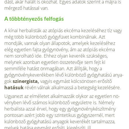
dást, akár halált is okozhat. Egyes adatok szerint a májra is
mérgező hatással van.
A többtényezős felfogás
A kínai herbalisták az atópiás ekcéma kezeléséhez tíz vagy
még több különböző gyógyfüvet kombinálnak. Azt
mondják, van­nak olyan állapotok, amelyek kezeléséhez
elég egyetlen fajta gyógynövény, ám az atópiás ekcéma
nem sorolható ide. Ehhez olyan keverék szükséges,
melynek azonban egyetlen összete­vője sem fejt ki
semmiféle hatást önmagában. Azt állítják, hogy a
gyógynövénykeverékben lévő különböző gyógyhatású anya­
gok
szinergista,
vagyis egymást kölcsönösen erősítő
hatásuk
révén válnak alkalmassá a betegség kezelésére.
Ugyanezt az elméletet alkalmazzák olykor az egyetlen nö­
vényben lévő számos különböző vegyületre is. Némely
herbalista azzal érvel, hogy egy gyógynövénykészítmény
pon­tosan azért jobb egy szintetikus gyógyszernél, mert
különböző gyógyhatású anyagok keverékét tartalmazza,
melyek hatása egymást erősíti, kiegészíti, ill.