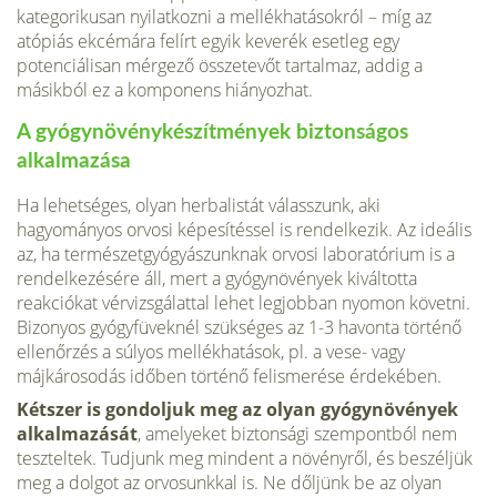
kategorikusan nyilatkozni a mellékhatásokról – míg az
atópiás ekcémára felírt egyik keverék esetleg egy
potenciálisan mérgező összetevőt tartalmaz, addig a
másikból ez a komponens hiányozhat.
A gyógynövénykészítmények biztonságos
alkalmazása
Ha lehetséges, olyan herbalistát válasszunk, aki
hagyományos orvosi képesítéssel is rendelkezik. Az ideális
az, ha természet­gyógyászunknak orvosi laboratórium is a
rendelkezésére áll, mert a gyógynövények kiváltotta
reakciókat vérvizsgálattal le­het legjobban nyomon követni.
Bizonyos gyógyfüveknél szük­séges az 1-3 havonta történő
ellenőrzés a súlyos mellékhatá­sok, pl. a vese- vagy
májkárosodás időben történő felismerése érdekében.
Kétszer is gondoljuk meg az olyan gyógynövények
alkalma­zását
, amelyeket biztonsági szempontból nem
teszteltek. Tud­junk meg mindent a növényről, és beszéljük
meg a dolgot az orvosunkkal is. Ne dőljünk be az olyan