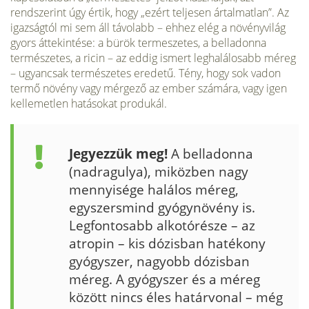
rendszerint úgy értik, hogy „ezért teljesen ártalmatlan”. Az
igazságtól mi sem áll távolabb – ehhez elég a növényvilág
gyors áttekintése: a bürök termeszetes, a belladonna
természetes, a ricin – az eddig ismert leghalálosabb méreg
– ugyancsak természetes eredetű. Tény, hogy sok vadon
termő növény vagy mérgező az ember számára, vagy igen
kellemetlen hatásokat produkál.
Jegyezzük meg!
A belladonna
(nadragulya), miközben nagy
mennyisége halálos méreg,
egyszersmind gyógynövény is.
Legfontosabb alkotórésze – az
atropin – kis dózisban hatékony
gyógyszer, na­gyobb dózisban
méreg. A gyógyszer és a méreg
között nincs éles határvonal – még