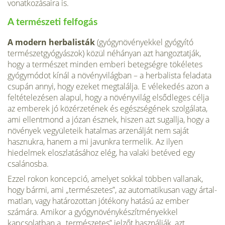
vonatkozásaira is.
A természeti felfogás
A modern herbalisták
(gyógynövényekkel gyógyító
természet­gyógyászok) közül néhányan azt hangoztatják,
hogy a termé­szet minden emberi betegségre tökéletes
gyógymódot kínál a növényvilágban – a herbalista feladata
csupán annyi, hogy ezeket megtalálja. E vélekedés azon a
feltételezésen alapul, hogy a növényvilág elsődleges célja
az emberek jó közérzet­ének és egészségének szolgálata,
ami ellentmond a józan ész­nek, hiszen azt sugallja, hogy a
növények vegyületeik hatal­mas arzenálját nem saját
hasznukra, hanem a mi javunkra termelik. Az ilyen
hiedelmek eloszlatásához elég, ha valaki betéved egy
csalánosba.
Ezzel rokon koncepció, amelyet sokkal többen vallanak,
hogy bármi, ami „természetes”, az automatikusan vagy ártal­
matlan, vagy határozottan jótékony hatású az ember
számára. Amikor a gyógynövénykészítményekkel
kapcsolatban a „természetes” jelzőt használják, azt