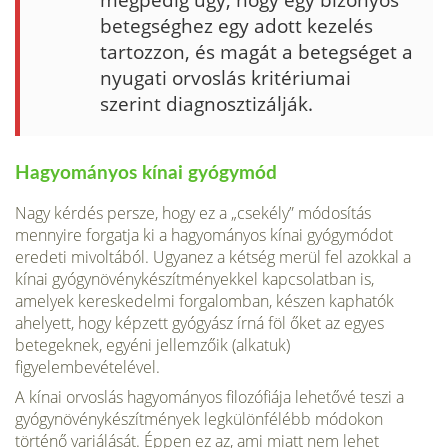
betegséghez egy adott kezelés
tartozzon, és magát a betegséget a
nyugati orvoslás kritériumai
szerint diagnosztizálják.
Hagyományos kínai gyógymód
Nagy kérdés persze, hogy ez a „csekély” módosítás
mennyire forgatja ki a hagyományos kínai gyógymódot
eredeti mivoltából. Ugyanez a kétség merül fel azokkal a
kínai gyógynövénykészítményekkel kapcsolatban is,
amelyek kereskedelmi forgalomban, készen kaphatók
ahelyett, hogy képzett gyógyász írná föl őket az egyes
betegeknek, egyéni jellemzőik (alkatuk)
figyelembevételével.
A kínai orvoslás hagyományos filozófiája lehetővé teszi a
gyógynövénykészítmények legkülönfélébb módokon
történő variálását. Éppen ez az, ami miatt nem lehet