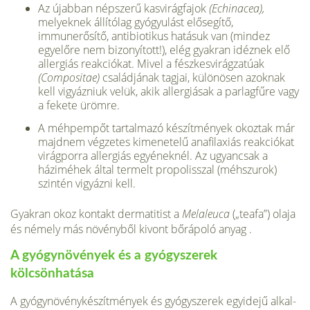
Az újabban népszerű kasvirágfajok
(Echinacea),
melyek­nek állítólag gyógyulást elősegítő,
immunerősítő, antibiotikus hatásuk van (mindez
egyelőre nem bizonyított!), elég gyakran idéznek elő
allergiás reakciókat. Mivel a fészkesvirágzatúak
(Compositae)
családjának tagjai, külö­nösen azoknak
kell vigyázniuk velük, akik allergiásak a parlagfűre vagy
a fekete ürömre.
A méhpempőt tartalmazó készítmények okoztak már
majdnem végzetes kimenetelű anafilaxiás reakciókat
vi­rágporra allergiás egyéneknél. Az ugyancsak a
háziméhek által termelt propolisszal (méhszurok)
szintén vigyázni kell.
Gyakran okoz kontakt dermatitist a
Melaleuca
(„teafa”) olaja
és némely más növényből kivont bőrápoló anyag .
A gyógynövények és a gyógyszerek
kölcsönhatása
A gyógynövénykészítmények és gyógyszerek egyidejű alkal­