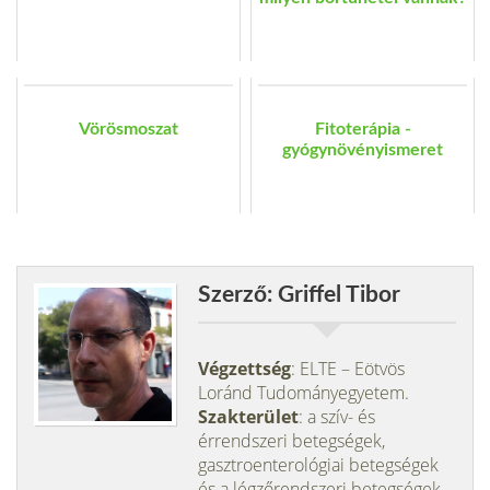
Vörösmoszat
Fitoterápia -
gyógynövényismeret
Szerző: Griffel Tibor
Végzettség
: ELTE – Eötvös
Loránd Tudományegyetem.
Szakterület
: a szív- és
érrendszeri betegségek,
gasztroenterológiai betegségek
és a légzőrendszeri betegségek.