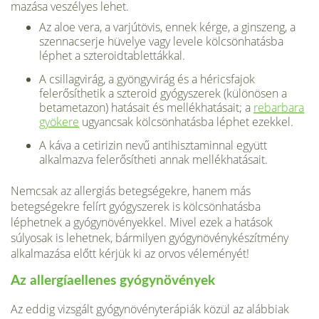
mazása veszélyes lehet.
Az aloe vera, a varjútövis, ennek kérge, a ginszeng, a
szennacserje hüvelye vagy levele kölcsönhatásba
léphet a szteroidtablettákkal.
A csillagvirág, a gyöngyvirág és a héricsfajok
felerősíthe­tik a szteroid gyógyszerek (különösen a
betametazon) ha­tásait és mellékhatásait; a
rebarbara
gyökere
ugyancsak kölcsönhatásba léphet ezekkel.
A káva a cetirizin nevű antihisztaminnal együtt
alkalmaz­va felerősítheti annak mellékhatásait.
Nemcsak az allergiás betegségekre, hanem más
betegségek­re felírt gyógyszerek is kölcsönhatásba
léphetnek a gyógynövé­nyekkel. Mivel ezek a hatások
súlyosak is lehetnek, bármilyen gyógynövénykészítmény
alkalmazása előtt kérjük ki az orvos véleményét!
Az allergíaellenes gyógynövények
Az eddig vizsgált gyógynövényterápiák közül az alábbiak