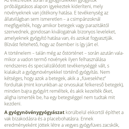
Az évezredek során a gyógyfüvekkel gyógyítók
próbálgatásos alapon igyekeztek kideríteni, mely
növényeknek van jóté­kony hatása. E tevékenység az
állatvilágban sem ismeretlen – a csimpánzoknál
megfigyelték, hogy amikor betegek vagy para­zitáktól
szenvednek, gondosan kiválogatnak bizonyos levele­ket,
amelyeknek gyógyító hatása van, és azokat fogyasztják.
Bízvást feltehető, hogy az ősember is így járt el.
A történelem – talán még az őstörténet – során azután vala­
mikor a vadon termő növények ilyen felhasználása
rendszeres és specializálódott tevékenységgé vált, s
kialakult a gyógynövé­nyekkel történő gyógyítás. Nem
kétséges, hogy azok a betegek, akik a „füvesekhez”
fordultak (mint korunkban az orvosukat felkereső betegek),
minden bajra gyógyírt reméltek, és akik ke­zelték őket,
aligha ismerték be, ha egy betegséggel nem tudtak mit
kezdeni.
A gyógynövénygyógyászat
körülbelül ekkortól építhet a
vak bizakodásra és a placebohatásra. En­nek
eredményeként jöttek létre a vegyes gyógyfüves zacskók,