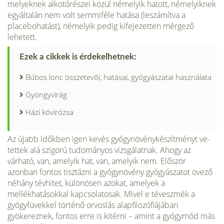
melyeknek alkotórészei közül némelyik hatott, némelyiknek
egyáltalán nem volt semmiféle hatása (leszámítva a
placebohatást), némelyik pedig kifejezetten mérgező
lehetett.
Ezek a cikkek is érdekelhetnek:
Búbos lonc összetevői, hatásai, gyógyászatai használata
Gyöngyvirág
Házi kövirózsa
Az újabb időkben igen kevés gyógynövénykészítményt ve­
tettek alá szigorú tudományos vizsgálatnak. Ahogy az
várható, van, amelyik hat, van, amelyik nem. Először
azonban fontos tisz­tázni a gyógynövény gyógyászatot övező
néhány tévhitet, kü­lönösen azokat, amelyek a
mellékhatásokkal kapcsolatosak. Mivel e téveszmék a
gyógyfüvekkel történő orvoslás alapfilo­zófiájában
gyökereznek, fontos erre is kitérni – amint a gyógy­mód más