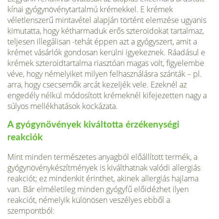
kínai gyógynövénytartalmú krémekkel. E krémek
véletlenszerű mintavétel alapján történt elemzése ugyanis
kimutatta, hogy kétharmaduk erős szteroidokat tartalmaz,
teljesen illegálisan -tehát éppen azt a gyógyszert, amit a
krémet vásárlók gondosan kerülni igyekeznek. Ráadásul e
krémek szteroidtartalma riasztóan magas volt, figyelembe
véve, hogy némelyiket milyen felhasználásra szánták – pl.
arra, hogy csecsemők arcát kezeljék vele. Ezeknél az
engedély nélkül módosított krémeknél kifejezetten nagy a
súlyos mellékhatások kockázata.
A gyógynövények kiváltotta érzékenységi
reakciók
Mint minden természetes anyagból előállított termék, a
gyógy­növénykészítmények is kiválthatnak valódi allergiás
reakciót; ez mindenkit érinthet, akinek allergiás hajlama
van. Bár elmé­letileg minden gyógyfű előidézhet ilyen
reakciót, némelyik kü­lönösen veszélyes ebből a
szempontból: