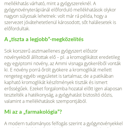
mellékhatás várható, mint a gyógyszereknél. A
gyógynövényterápiánál előforduló mellékhatások olykor
nagyon súlyosak lehetnek: volt már rá példa, hogy a
szervezet jóvátehetetlenül károsodott, sőt halálesetek is
előfordultak.
A „tiszta a legjobb”-megközelítés
Sok korszerű asztmaellenes gyógyszert először
növényekből állítottak elő – pl. a kromoglikátot eredetileg
egy egyiptomi növény, az Ammi visnaga gyökeréből vonták
ki. E növény porrá őrölt gyökere a kromoglikát mellett
rengeteg egyéb vegyületet is tartalmaz, de a patikában
kapható kromoglikát készítmények tiszták és ismert
erősségűek. Ezeket forgalomba hozatal előtt igen alaposan
tesztelték a hatékonyság, a gyógyhatást biztosító dózis,
valamint a mellékhatások szempontjából.
Mi az a „farmakológia”?
A modern tudományos felfogás szerint a gyógynövényekkel