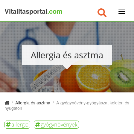
Vitalitasportal
.com
×
Allergia és asztma
/
Allergia és asztma
/
A gyógynövény-gyógyászat keleten és
nyugaton
allergia
gyógynövények