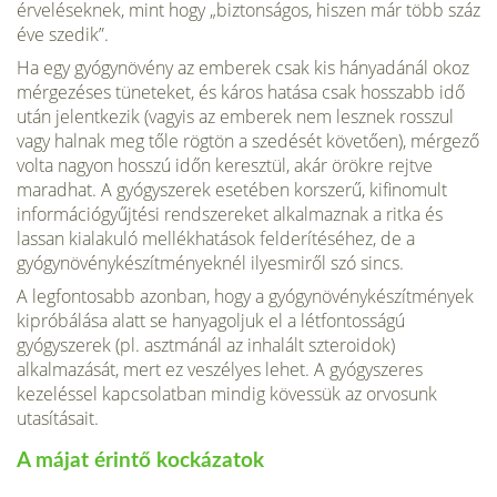
érveléseknek, mint hogy „biztonságos, hiszen már több száz
éve szedik”.
Ha egy gyógynövény az emberek csak kis hányadánál okoz
mérgezé­ses tüneteket, és káros hatása csak hosszabb idő
után jelentke­zik (vagyis az emberek nem lesznek rosszul
vagy halnak meg tőle rögtön a szedését követően), mérgező
volta nagyon hosszú időn keresztül, akár örökre rejtve
maradhat. A gyógyszerek esetében korszerű, kifinomult
információgyűjtési rendszereket alkalmaznak a ritka és
lassan kialakuló mellékhatások felderí­téséhez, de a
gyógynövénykészítményeknél ilyes­miről szó sincs.
A legfontosabb azonban, hogy a gyógynövénykészítmények
kipróbálása alatt se hanyagoljuk el a létfontosságú
gyógyszerek (pl. asztmánál az inhalált szteroidok)
alkalmazását, mert ez ve­szélyes lehet. A gyógyszeres
kezeléssel kapcsolatban mindig kövessük az orvosunk
utasításait.
A májat érintő kockázatok