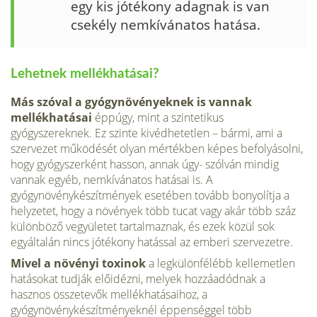
egy kis jótékony adagnak is van
csekély nemkívánatos hatása.
Lehetnek mellékhatásai?
Más szóval a gyógynövényeknek is vannak
mellékhatásai
éppúgy, mint a szintetikus
gyógyszereknek. Ez szinte kivédhetetlen – bármi, ami a
szervezet működését olyan mértékben képes befolyásolni,
hogy gyógyszerként hasson, annak úgy- szólván mindig
vannak egyéb, nemkívánatos hatásai is. A
gyógynövénykészítmények esetében tovább bonyolítja a
helyzetet, hogy a növények több tucat vagy akár több száz
különböző vegyületet tartalmaznak, és ezek közül sok
egyáltalán nincs jótékony hatással az emberi szervezetre.
Mivel a növényi toxinok
a legkülönfélébb kellemetlen
hatásokat tudják előidézni, melyek hozzáadódnak a
hasznos összetevők mellékhatásaihoz, a
gyógynövénykészítményeknél éppenséggel több