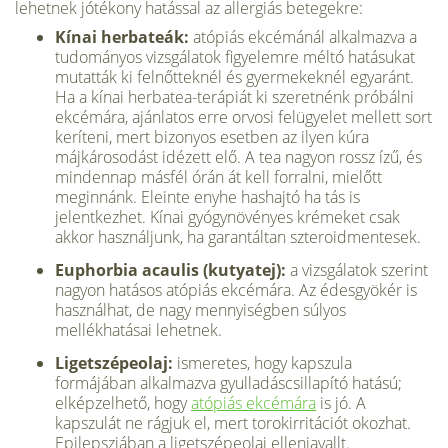
lehetnek jótékony hatással az allergiás betegekre:
Kínai herbateák:
atópiás ekcémánál alkalmazva a
tudo­mányos vizsgálatok figyelemre méltó hatásukat
mutatták ki felnőtteknél és gyermekeknél egyaránt.
Ha a kínai herbatea-terápiát ki szeretnénk próbálni
ekcémára, ajánlatos erre orvosi felügyelet mellett sort
keríteni, mert bizonyos esetben az ilyen kúra
májkárosodást idézett elő. A tea nagyon rossz ízű, és
mindennap másfél órán át kell forralni, mielőtt
meginnánk. Eleinte enyhe hashajtó ha tás is
jelentkezhet. Kínai gyógynövényes krémeket csak
akkor használjunk, ha garantáltan szteroidmentesek.
Euphorbia acaulis (kutyatej):
a vizsgálatok szerint
na­gyon hatásos atópiás ekcémára. Az édesgyökér is
használ­hat, de nagy mennyiségben súlyos
mellékhatásai lehet­nek.
Ligetszépeolaj:
ismeretes, hogy kapszula
formájában al­kalmazva gyulladáscsillapító hatású;
elképzelhető, hogy
atópiás ekcémára
is jó. A
kapszulát ne rágjuk el, mert torokirritációt okozhat.
Epilepsziában a ligetszépeolaj ellen­javallt.