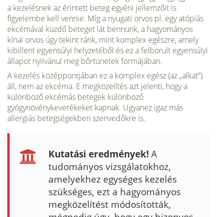
a kezelésnek az érintett beteg egyéni jellemzőit is
figyelembe kell vennie. Míg a nyugati orvos pl. egy atópiás
ekcémával küzdő beteget lát bennünk, a hagyományos
kínai orvos úgy tekint ránk, mint komplex egészre, amely
kibillent egyensúlyi helyzetéből és ez a felborult egyensúlyi
állapot nyilvánul meg bőrtünetek formájában.
A kezelés középpontjában ez a komplex egész (az „alkat”)
áll, nem az ekcéma. E megközelítés azt jelenti, hogy a
különböző ekcémás betegek különböző
gyógynövénykeverékeket kapnak. Ugyanez igaz más
allergiás betegségekben szenvedőkre is.
Kutatási eredmények!
A
tudományos vizsgálatokhoz,
amelyekhez egységes kezelés
szükséges, ezt a hagyományos
megközelítést módosították,
mégpedig úgy, hogy egy bizonyos