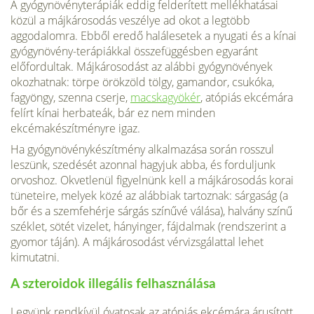
A gyógynövényterápiák eddig felderített mellékhatásai
közül a májkárosodás veszélye ad okot a legtöbb
aggodalomra. Ebből eredő halálesetek a nyugati és a kínai
gyógynövény-terápiákkal összefüggésben egyaránt
előfordultak. Májkárosodást az alábbi gyógynövények
okozhatnak: törpe örökzöld tölgy, gamandor, csukóka,
fagyöngy, szenna cserje,
macskagyökér
, atópiás ekcémára
felírt kínai herbateák, bár ez nem minden
ekcémakészítményre igaz.
Ha gyógynövénykészítmény alkalmazása során rosszul
leszünk, szedését azonnal hagyjuk abba, és forduljunk
orvoshoz. Okvetlenül figyelnünk kell a májkárosodás korai
tüneteire, melyek közé az alábbiak tartoznak: sárgaság (a
bőr és a szemfehérje sárgás színűvé válása), halvány színű
széklet, sötét vizelet, hányinger, fájdalmak (rendszerint a
gyomor táján). A májkárosodást vérvizsgálattal lehet
kimutatni.
A szteroidok illegális felhasználása
Legyünk rendkívül óvatosak az atópiás ekcémára árusított