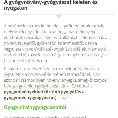
A gyógynövény-gyógyászat keleten és
nyugaton
A növények számos különféle vegyületet tartalmaznak,
melyeknek egyik feladata az, hogy más élőlényeket –
gombákat, rovarokat, legelésző állatokat – elriasszanak a
növény leveleitől, gyökerétől és termésétől. Ezek a
vegyületek rendkívül hatékonyak és sokfélék. Némelyik
undorító ízű, mások erős mérgek, megint mások hányást,
hasmenést idéznek elő.
E hatások természetesen nem meglepőek, hiszen a
vegyületek a növény védelmében termelődnek. Van
azonban számos olyan növényi anyag is, amely bizonyos
betegségek ellen gyógyhatást fejt ki. Ez képezi a
gyógynövényekkel történő gyógyítás
(a
gyógynövénygyógyászat)
alapját.
Gyógynövénygyógyászatról