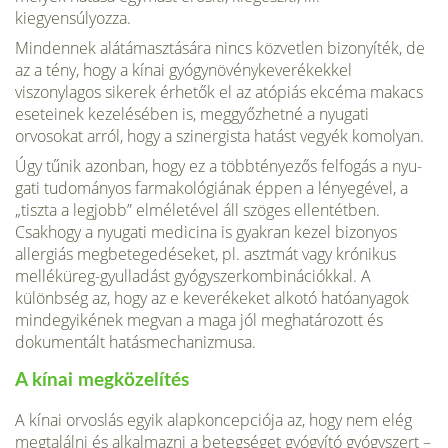
kiegyensúlyozza.
Mindennek alátámasztására nincs közvetlen bizonyíték, de
az a tény, hogy a kínai gyógynövénykeverékekkel
viszonylagos sikerek érhetők el az atópiás ekcéma makacs
eseteinek kezelé­sében is, meggyőzhetné a nyugati
orvosokat arról, hogy a szinergista hatást vegyék komolyan.
Úgy tűnik azonban, hogy ez a többtényezős felfogás a nyu­
gati tudományos farmakológiának éppen a lényegével, a
„tiszta a legjobb” elméletével áll szöges ellentétben.
Csakhogy a nyu­gati medicina is gyakran kezel bizonyos
allergiás megbetegedé­seket, pl. asztmát vagy krónikus
melléküreg-gyulladást gyógyszerkombinációkkal. A
különbség az, hogy az e keveré­keket alkotó hatóanyagok
mindegyikének megvan a maga jól meghatározott és
dokumentált hatásmechanizmusa.
A kínai megközelítés
A kínai orvoslás egyik alapkoncepciója az, hogy nem elég
megtalálni és alkalmazni a betegséget gyógyító gyógyszert –