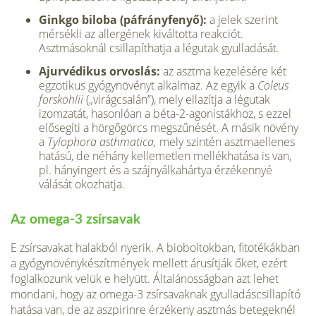
Ginkgo biloba (páfrányfenyő):
a jelek szerint
mérsékli az allergének kiváltotta reakciót.
Asztmásoknál csillapít­hatja a légutak gyulladását.
Ajurvédikus orvoslás:
az asztma kezelésére két
egzoti­kus gyógynövényt alkalmaz. Az egyik a
Coleus
forskohlii
(„virágcsalán”), mely ellazítja a légutak
izomzatát, hason­lóan a béta-2-agonistákhoz, s ezzel
elősegíti a hörgőgörcs megszűnését. A másik növény
a
Tylophora asthmatica,
mely szintén asztmaellenes
hatású, de néhány kellemet­len mellékhatása is van,
pl. hányingert és a szájnyálka­hártya érzékennyé
válását okozhatja.
Az omega-3 zsírsavak
E zsírsavakat halakból nyerik. A bioboltokban, fitotékákban
a gyógynövénykészítmények mellett árusítják őket, ezért
foglalkozunk velük e helyütt. Általánosságban azt lehet
mondani, hogy az omega-3 zsírsavaknak gyulladáscsillapító
hatása van, de az aszpirinre érzékeny asztmás betegeknél