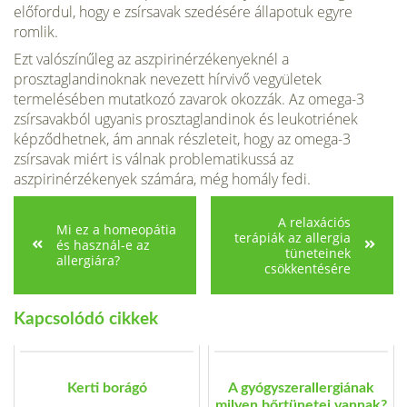
előfordul, hogy e zsírsavak szedésére állapotuk egyre
romlik.
Ezt valószínűleg az aszpirinérzékenyeknél a
prosztaglandinoknak nevezett hírvivő vegyületek
termelésében mutatkozó zavarok okozzák. Az omega-3
zsírsavakból ugyanis prosztaglandinok és leukotriének
képződhetnek, ám annak részleteit, hogy az omega-3
zsírsavak miért is válnak problematikussá az
aszpirinérzékenyek számára, még homály fedi.
A relaxációs
Mi ez a homeopátia
terápiák az allergia
és használ-e az
tüneteinek
allergiára?
csökkentésére
Kapcsolódó cikkek
Kerti borágó
A gyógyszerallergiának
milyen bőrtünetei vannak?