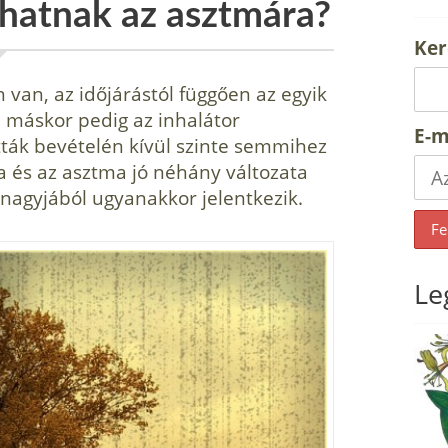
hatnak az asztmára?
Ker
 van, az időjárástól függően az egyik
 máskor pedig az inhalátor
E-m
tták bevételén kívül szinte semmihez
gia és az asztma jó néhány változata
 nagyjából ugyanakkor jelentkezik.
Le