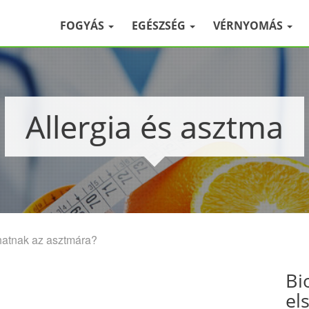
FOGYÁS
EGÉSZSÉG
VÉRNYOMÁS
Allergia és asztma
atnak az asztmára?
Bi
el