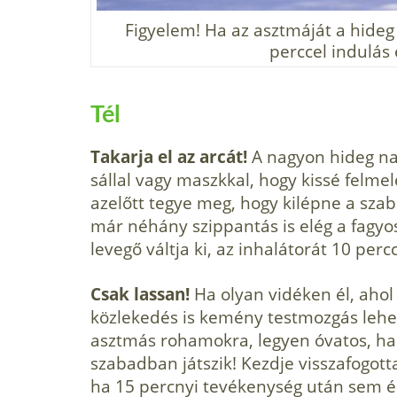
Figyelem! Ha az asztmáját a hideg l
perccel indulás 
Tél
Takarja el az arcát!
A nagyon hideg napo
sállal vagy maszkkal, hogy kissé felme
azelőtt tegye meg, hogy kilép­ne a sz
már néhány szippantás is elég a fagyos
levegő váltja ki, az inhalátorát 10 perc
Csak lassan!
Ha olyan vidéken él, ahol 
közlekedés is kemény testmozgás lehe
asztmás rohamokra, legyen óvatos, ha 
szabadban játszik! Kezdje visszafogotta
ha 15 percnyi tevékenység után sem ér