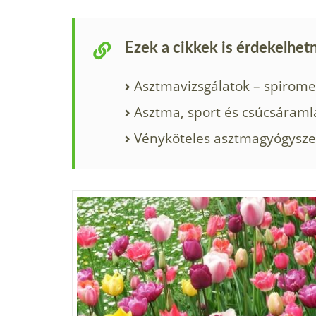
Ezek a cikkek is érdekelhet
Asztmavizsgálatok – spiromet
Asztma, sport és csúcsáraml
Vényköteles asztmagyógysze