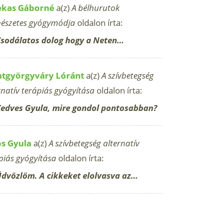
ekas Gáborné
a(z)
A bélhurutok
észetes gyógymódja
oldalon írta:
sodálatos dolog hogy a Neten…
ntgyörgyváry Lóránt
a(z)
A szívbetegség
rnatív terápiás gyógyítása
oldalon írta:
edves Gyula, mire gondol pontosabban?
os Gyula
a(z)
A szívbetegség alternatív
piás gyógyítása
oldalon írta:
dvözlöm. A cikkeket elolvasva az…