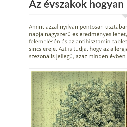
Az évszakok hogyan 
Amint azzal nyilván pontosan tisztában
napja nagyszerű és eredmé­nyes lehet,
felemelésén és az antihisztamin-table
sincs ereje. Azt is tudja, hogy az aller
szezonális jellegű, azaz minden évben