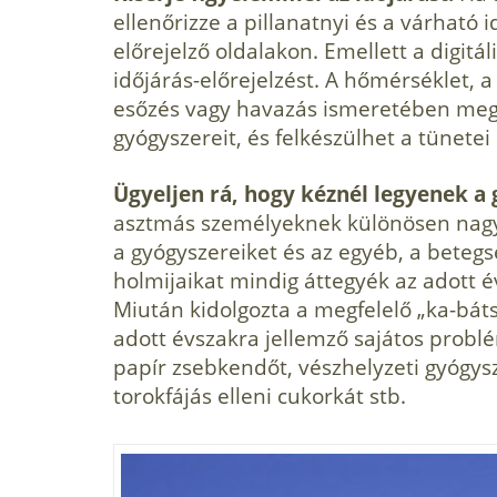
ellenőrizze a pillanatnyi és a várható i
előrejelző oldalakon. Emellett a digitál
időjárás-előrejelzést. A hőmérséklet, 
esőzés vagy havazás ismeretében meg
gyógysze­reit, és felkészülhet a tünete
Ügyeljen rá, hogy kéznél legyenek a g
asztmás személyek­nek különösen nagy 
a gyógyszereiket és az egyéb, a be­te
holmijaikat mindig áttegyék az adott 
Miután kidolgozta a megfelelő „ka-bát
adott évszakra jellemző sajátos problé
papír zsebkendőt, vész­helyzeti gyógy
torokfájás elleni cukorkát stb.