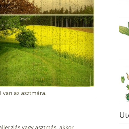
l van az asztmára.
Ut
llergiás vagy asztmás, akkor