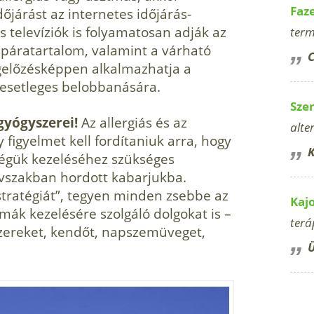
Faz
dőjárást az internetes időjárás-
is televíziók is folyamatosan adják az
term
a páratartalom, valamint a várható
C
előzésképpen alkalmazhatja a
i esetleges belobbanására.
Sze
yógy­szerei!
Az allergiás és az
alte
figyelmet kell fordítaniuk arra, hogy
K
gségük kezeléséhez szükséges
évszakban hordott kabarjukba.
stratégiát”, tegyen minden zsebbe az
Kaj
mák kezelésére szolgáló dolgokat is –
terá
szereket, kendőt, napszemüve­get,
Ü