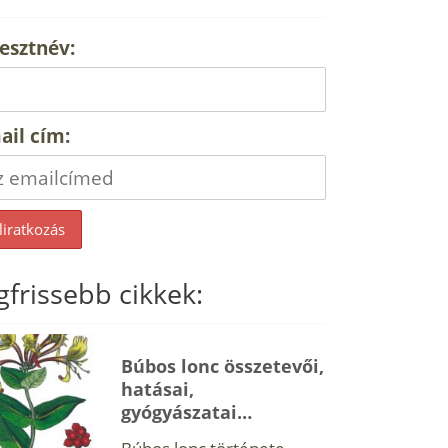
esztnév:
ail cím:
gfrissebb cikkek:
Búbos lonc összetevői,
hatásai,
gyógyászatai…