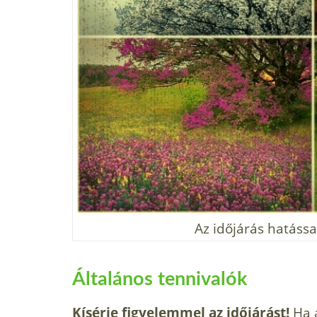
Az időjárás hatássa
Általános tennivalók
Kísérje figyelemmel az időjárást!
Ha a