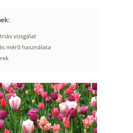
nek:
riás vizsgálat
ás mérő használata
rek