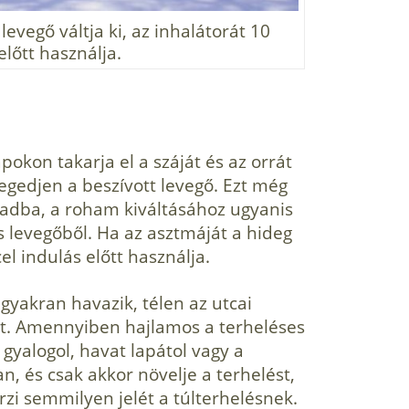
evegő váltja ki, az inhalátorát 10
előtt használja.
­kon takarja el a száját és az orrát
legedjen a beszívott levegő. Ezt még
abadba, a roham kiváltásához ugyanis
 levegő­ből. Ha az asztmáját a hideg
cel indulás előtt használja.
gyakran havazik, télen az utcai
t. Amennyiben hajlamos a ter­heléses
gyalogol, havat lapátol vagy a
n, és csak akkor növelje a terhelést,
zi semmilyen jelét a túlterhelésnek.