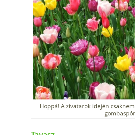
Hoppá! A zivata­rok idején csaknem
gombaspór
Tavasz