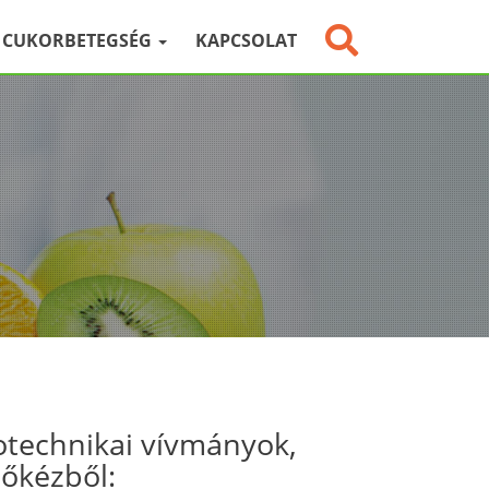
CUKORBETEGSÉG
KAPCSOLAT
otechnikai vívmányok,
sőkézből: