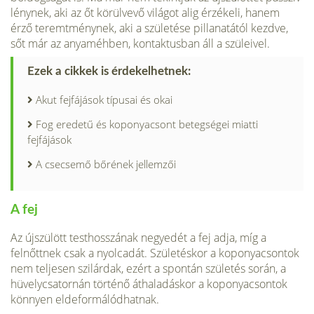
lénynek, aki az őt körülvevő világot alig érzékeli, hanem
érző teremtménynek, aki a születése pillanatától kezdve,
sőt már az anyaméhben, kontaktusban áll a szüleivel.
Ezek a cikkek is érdekelhetnek:
Akut fejfájások típusai és okai
Fog eredetű és koponyacsont betegségei miatti
fejfájások
A csecsemő bőrének jellemzői
A fej
Az újszülött testhosszának negyedét a fej adja, míg a
felnőttnek csak a nyolcadát. Születéskor a koponyacsontok
nem teljesen szilárdak, ezért a spontán születés során, a
hüvelycsatornán történő áthaladáskor a koponyacsontok
könnyen eldeformá­lódhatnak.