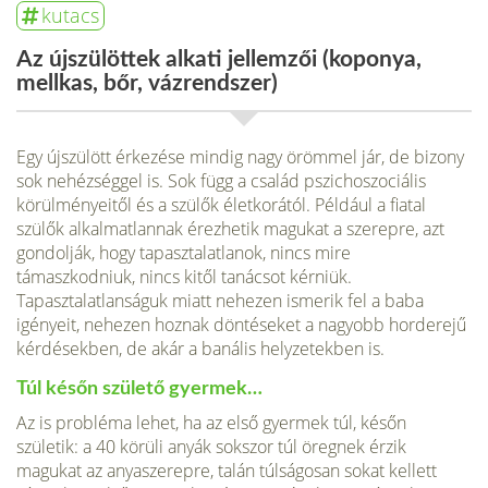
kutacs
Az újszülöttek alkati jellemzői (koponya,
mellkas, bőr, vázrendszer)
Egy újszülött érkezése mindig nagy örömmel jár, de bizony
sok nehézséggel is. Sok függ a család pszichoszociális
körülményeitől és a szülők életkorától. Például a fiatal
szülők alkalmatlannak érezhetik magukat a szerepre, azt
gondolják, hogy tapasztalatlanok, nincs mire
támaszkodniuk, nincs kitől tanácsot kérniük.
Tapasztalatlanságuk miatt nehezen ismerik fel a baba
igényeit, nehezen hoznak döntéseket a nagyobb horderejű
kérdésekben, de akár a banális helyzetekben is.
Túl későn születő gyermek…
Az is probléma lehet, ha az első gyermek túl, későn
születik: a 40 körüli anyák sokszor túl öregnek érzik
magukat az anyaszerepre, talán túlságosan sokat kellett