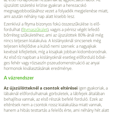
újszülött születési krízise gyakran a herezacskó
megnagyobbodásához vezet a folyadék megjelenése miatt,
ami azután néhány nap alatt kisebb lesz.
Ezenkívül a fityma bizonyos fokú összeszűkülése is elő­
fordulhat (
fitymaszűkület
), vagyis a pénisz végét lefedő
bőrréteg szűkületéhez, ami az újszülöttek 80%-ánál még
nincs teljesen kialakulva. A kislányoknál sincsenek még
teljesen kifejlődve a külső nemi szervek: a nagyajkak
kevéssé kifejlettek, míg a kisajkak jobban kidomborodnak.
Az első tíz napban a kislányoknál esetleg előforduló bősé­
ges fehér vagy rózsaszín pszeudomenstruáció az anyai
hormonok kiválasztásának eredménye.
A vázrendszer
Az újszülötteknél a csontok eltérései
igen gyakoriak, a
lábaknál előfordulhatnak görbü­letek, a lábfejek általában
behajlítva vannak, az első részük befelé forduló. Ezek az
eltérések nem a csontok rossz kialakulása miatt vannak,
hanem a hibás testtartás a felelős érte, ami néhány hét alatt