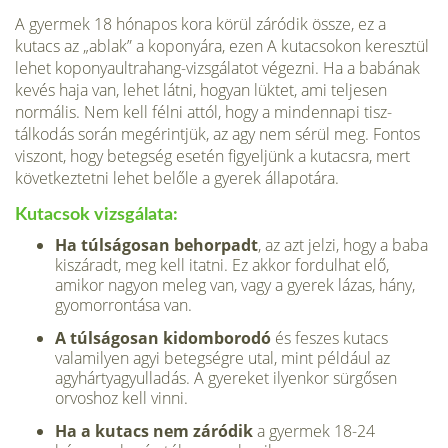
A gyermek 18 hónapos kora körül záródik össze, ez a
kutacs az „ablak” a koponyára, ezen A kutacsokon keresztül
lehet koponyaultrahang-vizsgálatot végezni. Ha a babának
kevés haja van, lehet látni, hogyan lüktet, ami teljesen
normális. Nem kell félni attól, hogy a mindennapi tisz­
tálkodás során megérintjük, az agy nem sérül meg. Fontos
viszont, hogy betegség esetén figyeljünk a kutacsra, mert
következtetni lehet belőle a gyerek állapotára.
Kutacsok vizsgálata:
Ha túlságosan behorpadt
, az azt jelzi, hogy a baba
kiszáradt, meg kell itatni. Ez akkor fordulhat elő,
amikor nagyon meleg van, vagy a gyerek lázas, hány,
gyomorrontása van.
A túlságosan kidomborodó
és feszes kutacs
valamilyen agyi betegségre utal, mint például az
agyhártyagyulladás. A gyereket ilyenkor sürgősen
orvoshoz kell vinni.
Ha a kutacs nem záródik
a gyermek 18-24