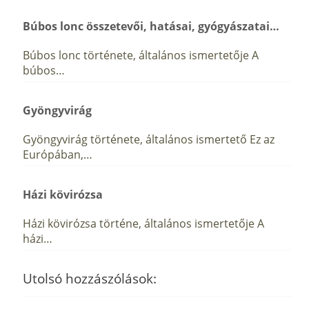
Búbos lonc összetevői, hatásai, gyógyászatai…
Búbos lonc története, általános ismertetője A
búbos…
Gyöngyvirág
Gyöngyvirág története, általános ismertető Ez az
Európában,…
Házi kövirózsa
Házi kövirózsa történe, általános ismertetője A
házi…
Utolsó hozzászólások: