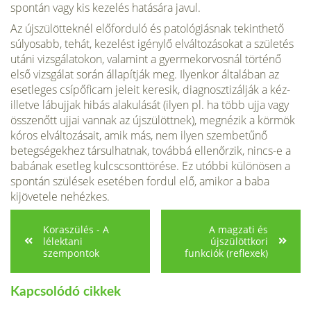
spontán vagy kis kezelés hatására javul.
Az újszülötteknél előforduló és patológiásnak tekinthető
súlyosabb, tehát, kezelést igénylő elváltozásokat a születés
utáni vizsgálatokon, valamint a gyermekorvosnál történő
első vizsgálat során állapítják meg. Ilyenkor általában az
esetleges csípőficam jeleit keresik, diagnosztizálják a kéz-
illetve lábujjak hibás alakulását (ilyen pl. ha több ujja vagy
összenőtt ujjai vannak az újszülöttnek), megnézik a körmök
kóros elváltozásait, amik más, nem ilyen szembetűnő
betegségekhez társulhatnak, továbbá ellenőrzik, nincs-e a
babának esetleg kulcscsonttörése. Ez utóbbi különösen a
spontán szülések esetében fordul elő, amikor a baba
kijövetele nehézkes.
Koraszülés - A
A magzati és
lélektani
újszülöttkori
szempontok
funkciók (reflexek)
Kapcsolódó cikkek