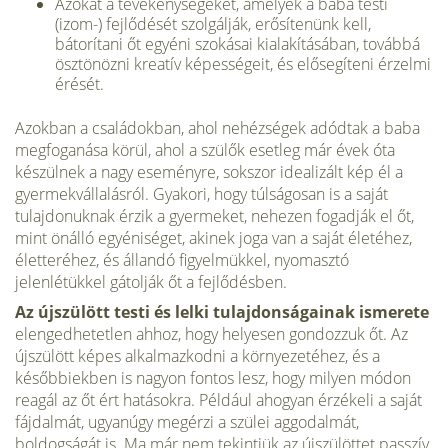
Azokat a tevékenységeket, amelyek a baba testi
(izom-) fejlődését szolgálják, erősítenünk kell,
bátorítani őt egyéni szokásai kialakításában, továbbá
ösztö­nözni kreatív képességeit, és elősegíteni érzelmi
érését.
Azokban a családokban, ahol nehézségek adódtak a baba
megfoganása körül, ahol a szülők esetleg már évek óta
készülnek a nagy eseményre, sokszor idealizált kép él a
gyermekvállalásról. Gyakori, hogy túlságosan is a saját
tulajdonuknak érzik a gyermeket, nehezen fogadják el őt,
mint önálló egyéniséget, akinek joga van a saját életéhez,
életteréhez, és állandó figyelmükkel, nyomasztó
jelenlétükkel gátolják őt a fejlődésben.
Az újszülött testi és lelki tulajdonságainak ismerete
elengedhetetlen ahhoz, hogy helyesen gondozzuk őt. Az
újszülött képes alkalmazkodni a környezetéhez, és a
későbbiekben is nagyon fontos lesz, hogy milyen módon
reagál az őt ért hatásokra. Például ahogyan érzékeli a saját
fájdalmát, ugyanúgy megérzi a szülei aggodalmát,
boldogságát is. Ma már nem tekintjük az újszülöttet passzív