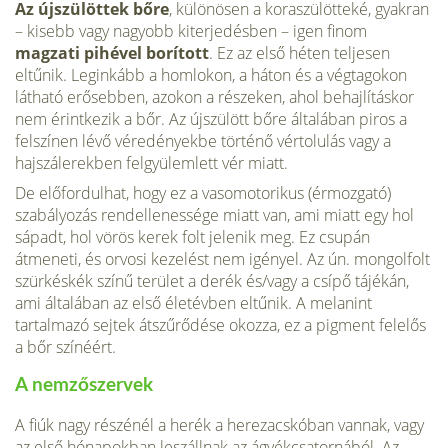
Az újszülöttek bőre
, különösen a koraszülötteké, gyakran
– kisebb vagy nagyobb kiterjedésben – igen finom
magzati pihével borított
. Ez az első héten tel­jesen
eltűnik. Leginkább a homlokon, a háton és a végtagokon
látható erősebben, azokon a részeken, ahol behajlításkor
nem érintkezik a bőr. Az újszülött bőre általában piros a
felszínen lévő véredényekbe történő vértolulás vagy a
hajszálerekben felgyülemlett vér miatt.
De előfordulhat, hogy ez a vasomotorikus (érmozgató)
szabályozás rendellenessége miatt van, ami miatt egy hol
sápadt, hol vörös kerek folt jelenik meg. Ez csupán
átmeneti, és orvosi kezelést nem igényel. Az ún. mongolfolt
szürkéskék színű terület a derék és/vagy a csípő tájékán,
ami általában az első életévben eltűnik. A melanint
tartalmazó sejtek átszűrődése okozza, ez a pigment felelős
a bőr színéért.
A nemzőszervek
A fiúk nagy részénél a herék a herezacskóban vannak, vagy
az első hónapokban leszállnak az ágyékcsatornából. Az