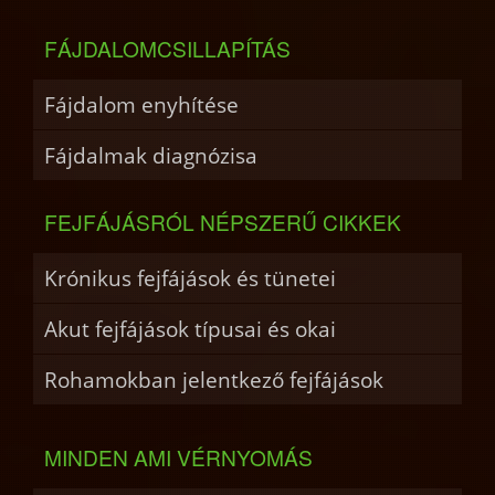
FÁJDALOMCSILLAPÍTÁS
Fájdalom enyhítése
Fájdalmak diagnózisa
FEJFÁJÁSRÓL NÉPSZERŰ CIKKEK
Krónikus fejfájások és tünetei
Akut fejfájások típusai és okai
Rohamokban jelentkező fejfájások
MINDEN AMI VÉRNYOMÁS