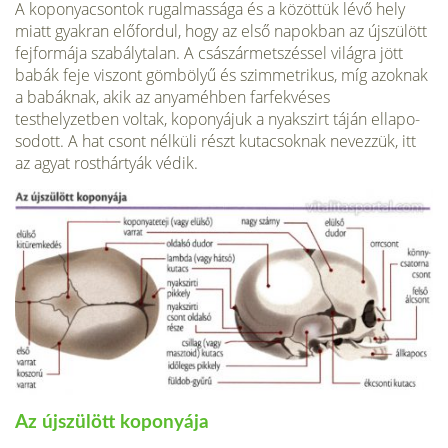
A koponyacsontok rugalmassága és a közöttük lévő hely
miatt gyakran előfordul, hogy az első napokban az újszülött
fejformája szabálytalan. A császármetszéssel világra jött
babák feje viszont gömbölyű és szimmetrikus, míg azoknak
a babáknak, akik az anyaméhben farfekvéses
testhelyzetben voltak, koponyájuk a nyakszirt táján ellapo­
sodott. A hat csont nélküli részt kutacsoknak nevezzük, itt
az agyat rosthártyák védik.
Az újszülött koponyája