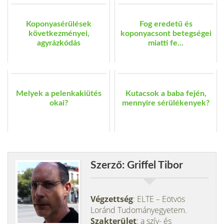
Koponyasérülések
Fog eredetű és
következményei,
koponyacsont betegségei
agyrázkódás
miatti fe...
Melyek a pelenkakiütés
Kutacsok a baba fején,
okai?
mennyire sérülékenyek?
Szerző: Griffel Tibor
Végzettség
: ELTE – Eötvös
Loránd Tudományegyetem.
Szakterület
: a szív- és