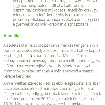
hónapos korán túl sem, valamilyen anyagcserezavar
vagy hormonprobléma állhat a háttérben (pl. a
pajzsmirigy csök­kent működése, angolkór), csakúgy,
mint amikor születéskor az oldalsó kutacs nincs
bezárulva. Általában azonban ezeket a betegségeket
a gyermekorvos már korábban diagnosztizálta.
A mellkas
A születés utáni első időszakban a mellkas henger alakú a
bordák vízszintes elhelyez­kedése miatt, és a háthoz képest
kisebb görbületű a bordák formája. Mind a fiú, mid a
kislány babáknál megnagyobbodott a mellbimbómirigy, és
előfordulhat enyhe tejki­választás is. Mindezt az anyai
hormonok okozzák, amelyek a méhlepényből a magzat
vérébe kerülnek.
Ami a mellkas szerepét illeti, az első lélegzetvétel általában
a születés utáni első 20 másodpercben megtörténik, a
lélegzetvételek pedig gyakoribbak lesznek, mint a fel­nőttek
esetében, percenként 30-50, míg ez a felnőtteknél csupán
10-20. Minthogy megnövekszik a vér beáramlása a