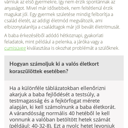
várniuk az első gyermekre, így nem érzik spontánnak az
anyaságot. Mivel már idősebbek, nem feltétlenül érzik
magukat jól. Egy gyermek születése mindig felborítja a
család életét, az addigi életmód megváltozik, ami
elbizonytalanítja a családtagok már jól bevált életritmusát.
A baba érkezéséből adódó hétköznapi, gyakorlati
feladatok, mint például a pelenka, a járóka vagy a
cumisüveg
kiválasztása is okozhat problémát a szülőknek.
Hogyan számoljuk ki a valós életkort
koraszülöttek esetében?
Ha a különféle táblázatokban ellenőrizni
akarjuk a baba fejlődését a testsúly, a
testmagas­ság és a fejkörfogat mérete
alapján, ki kell számolnunk a baba életkorát.
A várandósság normális 40 hetéből le kell
vonnunk a valóban betöltött hetek számát
(például: 40-32-8). Ezt a nyolc hetet levonjuk