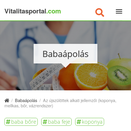
Vitalitasportal
.com
×
Babaápolás
/
Babaápolás
/
Az újszülöttek alkati jellemzői (koponya,
mellkas, bőr, vázrendszer)
baba bőre
baba feje
koponya