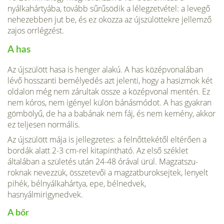
nyálkahártyába, tovább sűrűsödik a lélegzetvétel: a levegő
nehezebben jut be, és ez okozza az újszülöttekre jellemző
zajos orrlégzést.
A has
Az újszülött hasa is henger alakú. A has középvonalában
lévő hosszanti bemélyedés azt jelenti, hogy a hasizmok két
oldalon még nem zárultak össze a középvonal mentén. Ez
nem kóros, nem igényel külön bánásmódot. A has gyakran
gömbölyű, de ha a babának nem fáj, és nem kemény, akkor
ez teljesen normális.
Az újszülött mája is jellegzetes: a felnőttekétől eltérően a
bordák alatt 2-3 cm-rel kitapintható. Az első széklet
általában a születés után 24-48 órával ürül. Magzatszu­
roknak nevezzük, összetevői a magzatburoksejtek, lenyelt
pihék, bélnyálkahártya, epe, bélnedvek,
hasnyálmirigynedvek.
A bőr