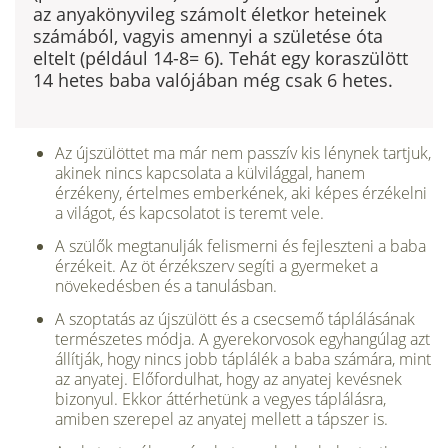
az anyakönyvileg számolt életkor heteinek
számából, vagyis amennyi a születése óta
eltelt (például 14-8= 6). Tehát egy koraszülött
14 hetes baba valójában még csak 6 hetes.
Az újszülöttet ma már nem passzív kis lénynek tartjuk,
akinek nincs kapcsolata a külvilággal, hanem
érzékeny, értelmes ember­kének, aki képes érzékelni
a világot, és kapcsolatot is teremt vele.
A szülők megtanulják felismerni és fejleszteni a baba
érzékeit. Az öt érzékszerv segíti a gyermeket a
növekedésben és a tanulásban.
A szoptatás az újszülött és a csecsemő táplálásának
termé­szetes módja. A gyerekorvosok egyhangúlag azt
állítják, hogy nincs jobb táplálék a baba számára, mint
az anyatej. Előfor­dulhat, hogy az anyatej kevésnek
bizonyul. Ekkor áttérhetünk a vegyes táplálásra,
amiben szerepel az anyatej mellett a táp­szer is.