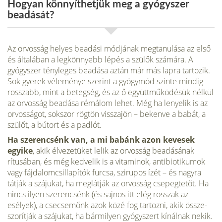
Hogyan könnyíthetjük meg a gyógyszer
beadását?
Az orvosság helyes beadási módjának megtanulása az első
és általában a leg­könnyebb lépés a szülők számára. A
gyógy­szer tényleges beadása aztán már más lap­ra tartozik.
Sok gyerek véleménye szerint a gyógymód szinte mindig
rosszabb, mint a betegség, és az ő együttműkö­désük nélkül
az orvosság beadása rém­álom lehet. Még ha lenyelik is az
orvos­ságot, sokszor rögtön visszajön – be­kenve a babát, a
szülőt, a bútort és a padlót.
Ha szerencsénk van, a mi babánk azon kevesek
egyike
, akik élvezetüket lelik az orvosság beadásának
rítusában, és még kedvelik is a vitaminok, antibio­tikumok
vagy fájdalomcsillapítók fur­csa, szirupos ízét – és nagyra
tátják a szájukat, ha meglátják az orvosság csepegtetőt. Ha
nincs ilyen szerencsénk (és saj­nos itt elég rosszak az
esélyek), a csecse­mőnk azok közé fog tartozni, akik össze­
szorítják a szájukat, ha bármilyen gyógy­szert kínálnak nekik.