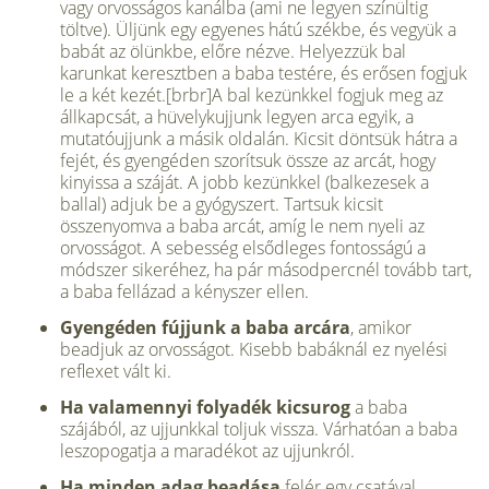
vagy orvosságos kanálba (ami ne legyen színültig
töltve). Üljünk egy egyenes há­tú székbe, és vegyük a
babát az ölünkbe, előre nézve. Helyezzük bal
karunkat ke­resztben a baba testére, és erősen fogjuk
le a két kezét.[brbr]A bal kezünkkel fogjuk meg az
állkapcsát, a hüvelykujjunk legyen arca egyik, a
mutatóujjunk a másik ol­dalán. Kicsit döntsük hátra a
fejét, és gyengéden szorítsuk össze az arcát, hogy
kinyissa a száját. A jobb kezünkkel (bal­kezesek a
ballal) adjuk be a gyógyszert. Tartsuk kicsit
összenyomva a baba arcát, amíg le nem nyeli az
orvosságot. A se­besség elsődleges fontosságú a
módszer sikeréhez, ha pár másodpercnél tovább tart,
a baba fellázad a kényszer ellen.
Gyengéden fújjunk a baba arcára
, ami­kor
beadjuk az orvosságot. Kisebb ba­báknál ez nyelési
reflexet vált ki.
Ha valamennyi folyadék kicsurog
a baba
szájából, az ujjunkkal toljuk vissza. Várhatóan a baba
leszopogatja a mara­dékot az ujjunkról.
Ha minden adag beadása
felér egy csatával,