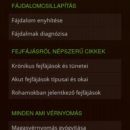
FÁJDALOMCSILLAPÍTÁS
Fájdalom enyhítése
Fájdalmak diagnózisa
FEJFÁJÁSRÓL NÉPSZERŰ CIKKEK
Krónikus fejfájások és tünetei
Akut fejfájások típusai és okai
Rohamokban jelentkező fejfájások
MINDEN AMI VÉRNYOMÁS
Magasvérnyomás gyógyítása