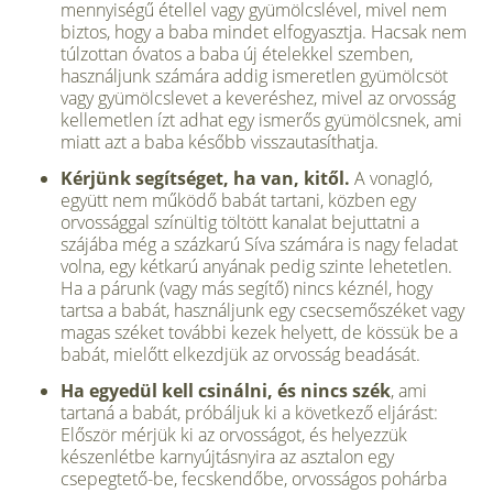
mennyiségű étellel vagy gyümölcslével, mivel nem
biztos, hogy a baba mindet elfogyasztja. Hacsak nem
túlzottan óvatos a baba új ételekkel szemben,
használjunk számára addig is­meretlen gyümölcsöt
vagy gyümölcs­levet a keveréshez, mivel az orvosság
kellemetlen ízt adhat egy ismerős gyü­mölcsnek, ami
miatt azt a baba később visszautasíthatja.
Kérjünk segítséget, ha van, kitől.
A vo­nagló,
együtt nem működő babát tarta­ni, közben egy
orvossággal színültig töl­tött kanalat bejuttatni a
szájába még a százkarú Síva számára is nagy feladat
volna, egy kétkarú anyának pedig szin­te lehetetlen.
Ha a párunk (vagy más se­gítő) nincs kéznél, hogy
tartsa a babát, használjunk egy csecsemőszéket vagy
magas széket további kezek helyett, de kössük be a
babát, mielőtt elkezdjük az orvosság beadását.
Ha egyedül kell csinálni, és nincs szék
, ami
tartaná a babát, próbáljuk ki a kö­vetkező eljárást:
Először mérjük ki az or­vosságot, és helyezzük
készenlétbe kar­nyújtásnyira az asztalon egy
csepegtető-be, fecskendőbe, orvosságos pohárba