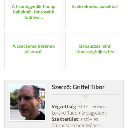
A tizenegyedik hónap
Székrekedés babáknál
babáknál, fontosabb
tudniva...
A csecsemő bőrének
Babaúszás mint
jellemzői
képességfejlesztés
Szerző: Griffel Tibor
Végzettség
: ELTE – Eötvös
Loránd Tudományegyetem.
Szakterület
: a szív- és
érrendszeri betegségek,