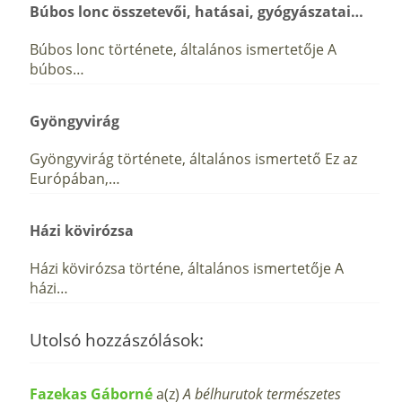
Búbos lonc összetevői, hatásai, gyógyászatai…
Búbos lonc története, általános ismertetője A
búbos…
Gyöngyvirág
Gyöngyvirág története, általános ismertető Ez az
Európában,…
Házi kövirózsa
Házi kövirózsa történe, általános ismertetője A
házi…
Utolsó hozzászólások:
Fazekas Gáborné
a(z)
A bélhurutok természetes