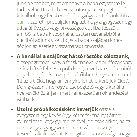
junk be többet, mint amennyit a baba egyszerre le
tud nyelni. Ha a baba visszautasítja a csepegtetőből,
kanálból vagy fecskendőből a gyógyszert, és inkább a
cumit
szereti, próbáljuk meg azt, hogy a gyógyszer egy
adagját üveges vagy orvos­ságos cucliba tesszük,
amiből a baba ki­szophatja. Ezután ugyanabból a
cucliból adjunk vizet, hogy a baba szájában kimo­
sódjon az esetleg visszamaradt orvosság.
A kanállal a szájüreg hátsó részébe cé­lozzunk,
a csepegtetővel vagy a fecsken­dővel az őrlőfogak vagy
az íny hátsó fe­le és a pofa közé, mivel az ízlelőbimbók
a nyelv elején és közepén sűrűbben he­lyezkednek el
(itt az a trükk, hogy amennyire lehet, elkerüljük őket).
De vigyázzunk, nehogy a csepegtető vagy a kanál a
nyelvgyökhöz érjen, mert ref­lexszerűen öklendezést
válthat ki.
Utolsó próbálkozásként keverjük
össze a
gyógyszert egy kevés (egy-két teáskanálnyi) áttört
gyümölccsel vagy gyü­mölcslével, de csak akkor, ha az
orvos vagy a gyógyszerész nem zárta ki az ilyen
keverék alkalmazását. Ne hígítsuk az or­vosságot nagy