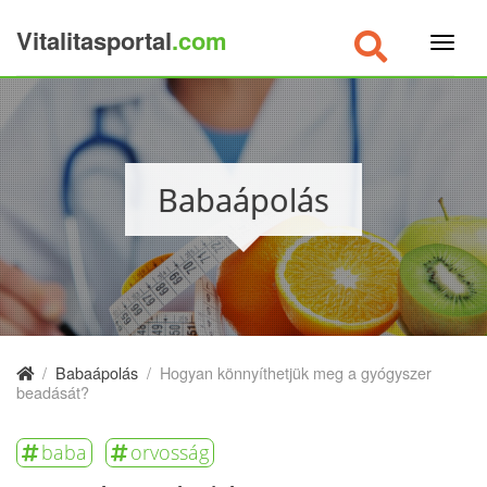
Vitalitasportal
.com
×
Babaápolás
/
Babaápolás
/
Hogyan könnyíthetjük meg a gyógyszer
beadását?
baba
orvosság