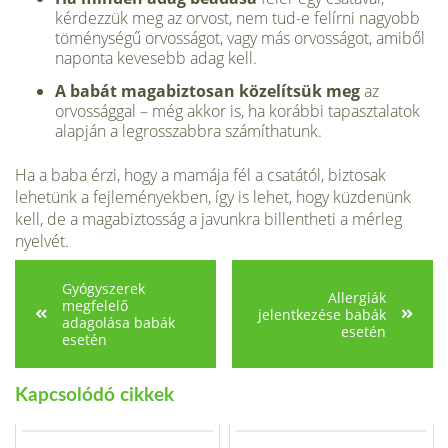
kérdezzük meg az orvost, nem tud-e felírni nagyobb
töménységű or­vosságot, vagy más orvosságot, amiből
naponta kevesebb adag kell.
A babát magabiztosan közelítsük meg
az
orvossággal – még akkor is, ha korábbi tapasztalatok
alapján a leg­rosszabbra számíthatunk.
Ha a baba érzi, hogy a mamája fél a csatától, biztosak
lehetünk a fejlemé­nyekben, így is lehet, hogy küzdenünk
kell, de a magabiztosság a javunkra bil­lentheti a mérleg
nyelvét.
Gyógyszerek
Allergiák
megfelelő
jelentkezése babák
adagolása babák
esetén
esetén
Kapcsolódó cikkek