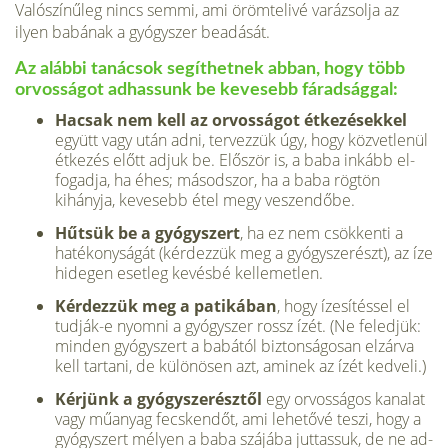
Valószínűleg nincs semmi, ami örömtelivé varázsolja az
ilyen babának a gyógyszer beadását.
Az alábbi tanácsok segíthetnek abban, hogy több
orvosságot adhassunk be ke­vesebb fáradsággal:
Hacsak nem kell az orvosságot étke­zésekkel
együtt vagy után adni, tervez­zük úgy, hogy közvetlenül
étkezés előtt adjuk be. Először is, a baba inkább el­
fogadja, ha éhes; másodszor, ha a baba rögtön
kihányja, kevesebb étel megy ve­szendőbe.
Hűtsük be a gyógyszert
, ha ez nem csökkenti a
hatékonyságát (kérdezzük meg a gyógyszerészt), az íze
hidegen esetleg kevésbé kellemetlen.
Kérdezzük meg a patikában
, hogy íze­sítéssel el
tudják-e nyomni a gyógyszer rossz ízét. (Ne feledjük:
minden gyógy­szert a babától biztonságosan elzárva
kell tartani, de különösen azt, aminek az ízét kedveli.)
Kérjünk a gyógyszerésztől
egy orvosságos kanalat
vagy műanyag fecskendőt, ami lehetővé teszi, hogy a
gyógyszert mé­lyen a baba szájába juttassuk, de ne ad­