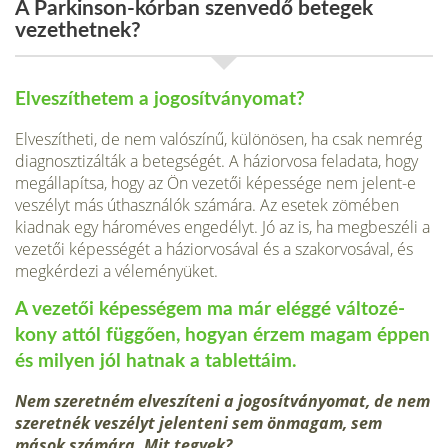
A Parkinson-kórban szenvedő betegek
vezethetnek?
Elveszíthetem a jogosítványomat?
Elveszítheti, de nem valószínű, különösen, ha csak nem­rég
diagnosztizálták a betegségét. A háziorvosa feladata, hogy
megállapítsa, hogy az Ön vezetői képessége nem je­lent-e
veszélyt más úthasználók számára. Az esetek zö­mében
kiadnak egy hároméves engedélyt. Jó az is, ha megbeszéli a
vezetői képességét a háziorvosával és a szakorvosával, és
megkérdezi a véleményüket.
A vezetői képességem ma már eléggé változé­
kony attól függően, hogyan érzem magam ép­pen
és milyen jól hatnak a tablettáim.
Nem sze­retném elveszíteni a jogosítványomat, de nem
szeretnék veszélyt jelenteni sem önmagam, sem
mások számára. Mit tegyek?