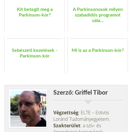
Kit betegít meg a
A Parkinsonosok milyen
Parkinson-kór?
szabadidős programot
vála...
Sebészeti kezelések -
Mi is az a Parkinson-kór?
Parkinson-kór
Szerző: Griffel Tibor
Végzettség
: ELTE – Eötvös
Loránd Tudományegyetem.
Szakterület
: a szív- és