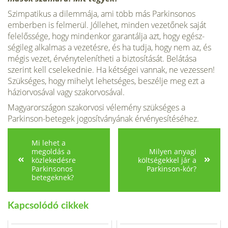
Szimpatikus a dilemmája, ami több más Parkinsonos
emberben is felmerül. Jóllehet, minden vezetőnek saját
felelőssége, hogy mindenkor garantálja azt, hogy egész­
ségileg alkalmas a vezetésre, és ha tudja, hogy nem az, és
mégis vezet, érvénytelenítheti a biztosítását. Belátása
szerint kell cselekednie. Ha kétségei vannak, ne vezes­sen!
Szükséges, hogy mihelyt lehetséges, beszélje meg ezt a
háziorvosával vagy szakorvosával.
Magyarországon szakorvosi vélemény szükséges a
Parkinson-betegek jogosítványának érvényesítéséhez.
Mi lehet a
megoldás a
Milyen anyagi
közlekedésre
költségekkel jár a
Parkinsonos
Parkinson-kór?
betegeknek?
Kapcsolódó cikkek