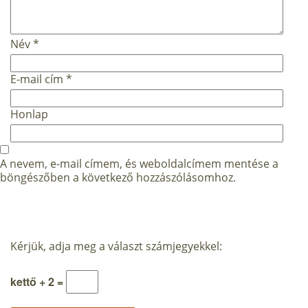
Név
*
E-mail cím
*
Honlap
A nevem, e-mail címem, és weboldalcímem mentése a
böngészőben a következő hozzászólásomhoz.
Kérjük, adja meg a választ számjegyekkel:
kettő + 2 =