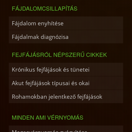
FÁJDALOMCSILLAPÍTÁS
Fájdalom enyhítése
Fájdalmak diagnózisa
FEJFÁJÁSRÓL NÉPSZERŰ CIKKEK
Krónikus fejfájások és tünetei
Akut fejfájások típusai és okai
Rohamokban jelentkező fejfájások
MINDEN AMI VÉRNYOMÁS