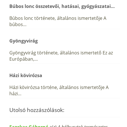
Búbos lonc összetevői, hatásai, gyógyászatai…
Búbos lonc története, általános ismertetője A
búbos…
Gyöngyvirág
Gyöngyvirág története, általános ismertető Ez az
Európában,…
Házi kövirózsa
Házi kövirózsa történe, általános ismertetője A
házi…
Utolsó hozzászólások:
Fazekas Gáborné
a(z)
A bélhurutok természetes