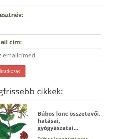
esztnév:
ail cím:
gfrissebb cikkek:
Búbos lonc összetevői,
hatásai,
gyógyászatai…