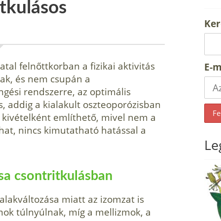
tkulásos
Ker
tal felnőttkorban a fizikai aktivitás
E-m
úak, és nem csupán a
ngési rendszerre, az optimális
s, addig a kialakult oszteoporózisban
s kivételként említhető, mivel nem a
at, nincs kimutatha­tó hatással a
Le
a csontritkulásban
alakváltozása miatt az izomzat is
mok túl­nyúlnak, míg a mellizmok, a