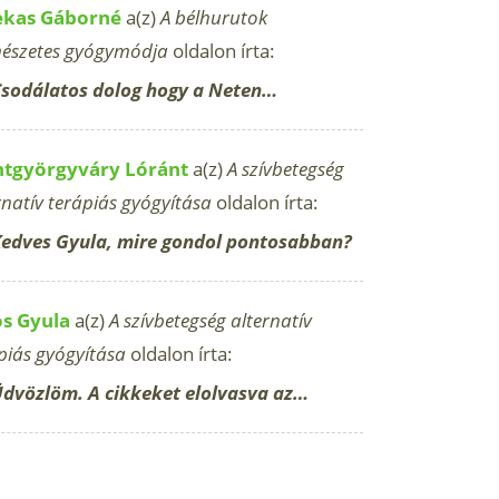
ekas Gáborné
a(z)
A bélhurutok
észetes gyógymódja
oldalon írta:
sodálatos dolog hogy a Neten…
ntgyörgyváry Lóránt
a(z)
A szívbetegség
rnatív terápiás gyógyítása
oldalon írta:
edves Gyula, mire gondol pontosabban?
os Gyula
a(z)
A szívbetegség alternatív
piás gyógyítása
oldalon írta:
dvözlöm. A cikkeket elolvasva az…