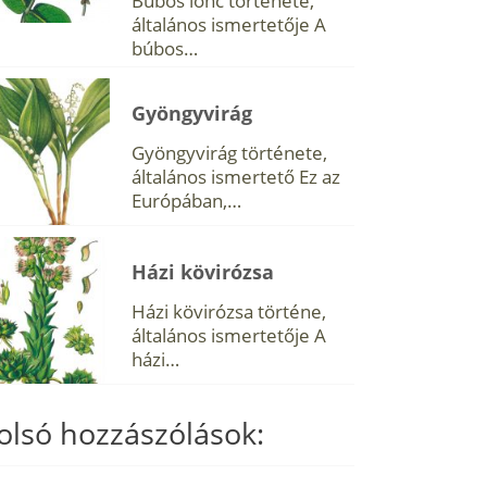
Búbos lonc története,
általános ismertetője A
búbos…
Gyöngyvirág
Gyöngyvirág története,
általános ismertető Ez az
Európában,…
Házi kövirózsa
Házi kövirózsa történe,
általános ismertetője A
házi…
olsó hozzászólások: