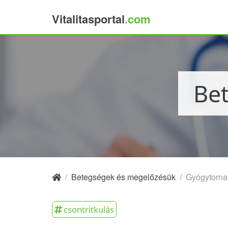
Vitalitasportal
.com
×
B
/
Betegségek és megelőzésük
/
Gyógytorna 
csontritkulás