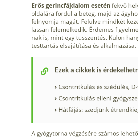
Erős gerincfájdalom esetén
fekvő hely
oldalára fordul a beteg, majd az ágy­h
felnyomja magát. Felül­ve mindkét ke
lassan felemelkedik. Érdemes figyelmet
nak is, mint egy tüsszentés. Külön hang
testtartás elsajátítása és alkalma­zása.
Ezek a cikkek is érdekelhet
Csontritkulás és szédülés, D
Csontritkulás elleni gyógysz
Hátfájás: szedjünk étrendkie
A gyógytorna végzésére számos lehetős