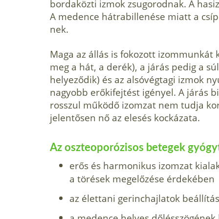
bordaközti izmok zsugorodnak. A hasiz
A medence hátrabillenése miatt a csíp
nek.
Maga az állás is fokozott izommunkát kö
meg a hát, a derék), a járás pedig a sú
helyeződik) és az alsóvégtagi izmok n
nagyobb erőkifejtést igényel. A járás bi
rosszul működő izomzat nem tudja korr
jelentősen nő az elesés kockázata.
Az oszteoporózisos betegek gyógyt
erős és harmonikus izomzat kialak
a törések megelőzése érdekében
az élettani gerinchajlatok beállítá
a medence helyes dőlésszögének b