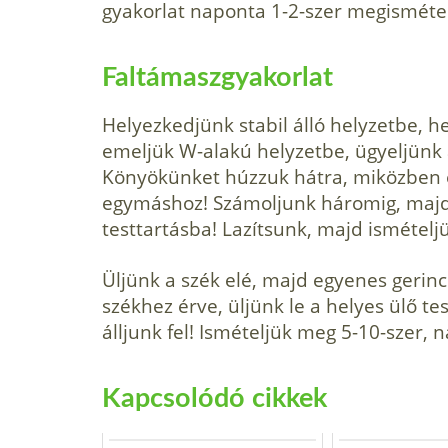
gyakorlat naponta 1-2-szer megisméte
Faltámaszgyakorlat
Helyezkedjünk stabil álló helyzetbe, he
emeljük W-alakú helyzetbe, ügyeljünk 
Könyökünket húzzuk hátra, miközben é
egymáshoz! Számoljunk háromig, majd 
testtartásba! Lazítsunk, majd ismételj
Üljünk a szék elé, majd egyenes gerinc
székhez érve, üljünk le a helyes ülő 
álljunk fel! Ismételjük meg 5-10-szer, 
Kapcsolódó cikkek