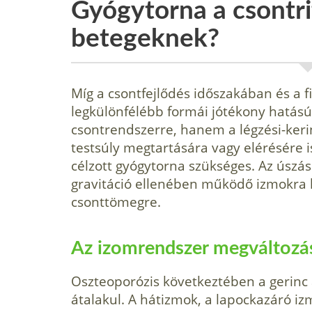
Gyógytorna a csontri
betegeknek?
Míg a csontfejlődés időszakában és a fia
legkülönfélébb formái jótékony hatás
csontrendszerre, hanem a légzési-keri
testsúly megtartására vagy elérésé­re i
célzott gyógytor­na szükséges. Az úszá
gravitáció ellenében működő izmokra h
csonttömegre.
Az izomrendszer megváltozás
Oszteoporózis következtében a gerinc 
átalakul. A hátizmok, a lapockazáró iz