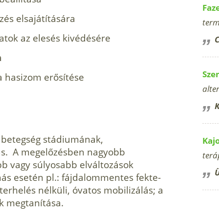
Faz
zés elsajátítására
term
atok az elesés kivédésére
C
a
Sze
a hasizom erősítése
alte
K
 betegség stádiumának,
Kaj
ás. A megelőzésben nagyobb
terá
bb vagy súlyosabb elváltozások
Ü
ás esetén pl.: fájdalommentes fekte­
 terhelés nélküli, óvatos mobilizálás; a
ak megtanítása.