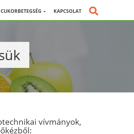
CUKORBETEGSÉG
KAPCSOLAT
ésük
otechnikai vívmányok,
sőkézből: