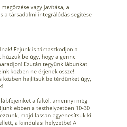
 megőrzése vagy javítása, a
 a társa­dalmi integrálódás segítése
alnak! Fejünk is támaszkodjon a
t húzzuk be úgy, hogy a gerinc
maradjon! Ezután tegyünk lábunkat
deink közben ne érjenek össze!
 és közben hajlítsuk be térdünket úgy,
k!
lábfejeinket a faltól, amennyi még
junk ebben a testhelyzetben 10-30
ezzünk, majd lassan egyenesítsük ki
llett, a kiindulási helyzetbe! A