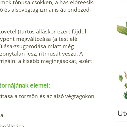
mok tónusa csökken, a has előreesik.
ő és alsóvégtag izmai is átrendeződ­
vetel (tartós álláskor ezért fájdul
ly­pont megváltozása (a test elé
yúlása-zsugorodása miatt még
zonytalan lesz, ritmusát veszti. A
igálni a kisebb megingáso­kat, ezért
ornájának elemei:
ítása a törzsön és az alsó végtagokon
Ut
sa
eállítása