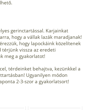
lhető.
lyes gerinctartással. Karjainkat
arra, hogy a vállak lazák maradjanak!
rezzük, hogy lapockáink közelítenek
térjünk vissza az eredeti
ük meg a gyakorlatot!
cel, térdeinket behajtva, kezünkkel a
testtartásban! Ugyanilyen módon
naponta 2-3-szor a gyakorlatsort!