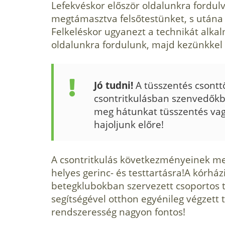
Lefekvéskor először oldalunkra fordulv
megtámasztva felsőtestünket, s utána
Felkeléskor ugyanezt a technikát alka
oldalunkra fordulunk, majd kezünkkel s
Jó tudni!
A tüsszentés csontt
csontritkulásban szenvedőkb
meg hátunkat tüsszentés vag
hajoljunk előre!
A csontritkulás következményeinek me
helyes gerinc- és testtartásra!A kórház
betegklubokban szervezett csoportos t
segítsé­gével otthon egyénileg végzett 
rendszeresség nagyon fontos!