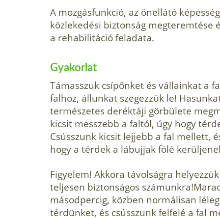
A mozgásfunkció, az önellátó képesség
közlekedési biztonság megteremtése és
a rehabilitáció feladata.
Gyakorlat
Támasszuk csípőnket és vállainkat a f
falhoz, állunkat szegezzük le! Hasunka
természetes deréktáji görbülete meg
kicsit messzebb a faltól, úgy hogy tér
Csússzunk kicsit lejjebb a fal mellett,
hogy a térdek a lábujjak fölé kerüljene
Figyelem! Akkora távolságra helyezzük 
teljesen biztonságos számunkra!Marad
másodpercig, közben normálisan léleg
térdünket, és csússzunk felfelé a fal me