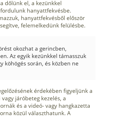
a dőlünk el, a kezünkkel
 fordulunk hanyattfekvésbe.
lmazzuk, hanyattfekvésből először
egítve, felemelke­dünk felülésbe.
örést okozhat a gerincben,
en. Az egyik kezünkkel támasszuk
y köhögés során, és közben ne
gelőzésének érdekében figyeljünk a
i vagy járóbeteg kezelés, a
ornák és a videó- vagy hangkazetta
torna közül vá­laszthatunk. A