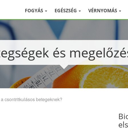
FOGYÁS
EGÉSZSÉG
VÉRNYOMÁS
etegségek és megelőz
a csontritkulásos betegeknek?
Bi
el