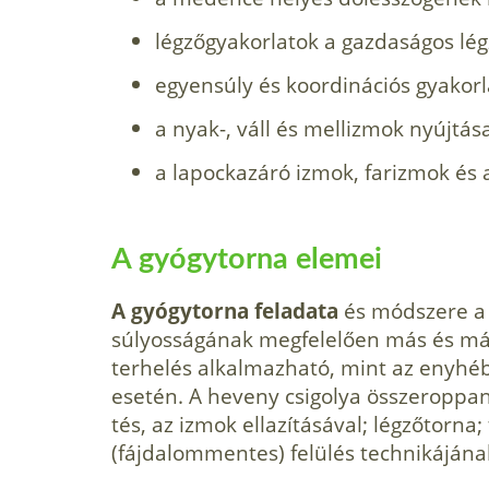
légzőgyakorlatok a gazdaságos lég
egyensúly és koordinációs gyakorl
a nyak-, váll és mellizmok nyújtás
a lapockazáró izmok, farizmok és 
A gyógytorna elemei
A gyógytorna feladata
és módszere a
súlyosságának megfelelően más és m
terhelés alkalmazható, mint az enyhé
esetén. A heveny csigolya összeroppan
tés, az izmok ellazításával; légzőtorna;
(fájdalommentes) felülés technikájá­n