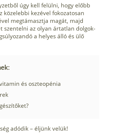
zetből úgy kell felülni, hogy előbb
oz közelebbi kezével fokozatosan
zével megtámasztja magát, majd
 szentelni az olyan ártatlan dolgok­
súlyo­zandó a helyes álló és ülő
nek:
-vitamin és oszteopénia
erek
gészítőket?
ég adó­dik – éljünk velük!