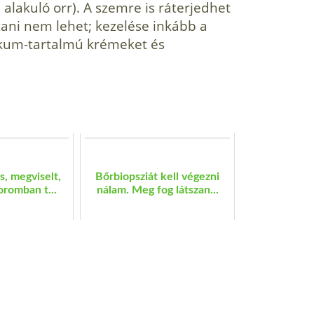
alakuló orr). A szemre is ráterjedhet
ani nem lehet; kezelése inkább a
tikum-tartalmú krémeket és
, megviselt,
Bőrbiopsziát kell végezni
oromban t...
nálam. Meg fog látszan...