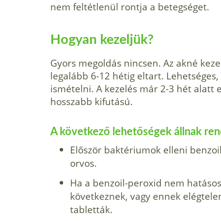
nem feltétlenül rontja a betegséget.
Hogyan kezeljük?
Gyors megoldás nincsen. Az akné keze­
legalább 6-12 hétig eltart. Lehetséges,
ismételni. A keze­lés már 2-3 hét alat
hosszabb kifutású.
A kö­vetkező lehetőségek állnak ren
Először baktériumok elleni benzoi
orvos.
Ha a benzoil-peroxid nem hatásos
következ­nek, vagy ennek elégtele
tabletták.