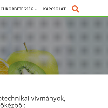
CUKORBETEGSÉG
KAPCSOLAT
otechnikai vívmányok,
sőkézből: