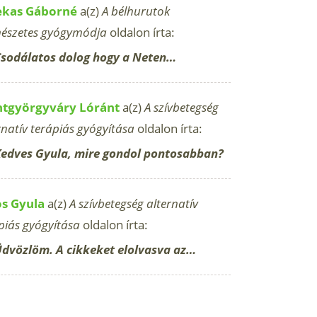
ekas Gáborné
a(z)
A bélhurutok
észetes gyógymódja
oldalon írta:
sodálatos dolog hogy a Neten…
ntgyörgyváry Lóránt
a(z)
A szívbetegség
rnatív terápiás gyógyítása
oldalon írta:
edves Gyula, mire gondol pontosabban?
os Gyula
a(z)
A szívbetegség alternatív
piás gyógyítása
oldalon írta:
dvözlöm. A cikkeket elolvasva az…