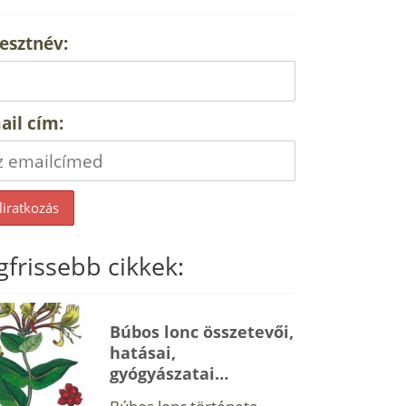
esztnév:
ail cím:
gfrissebb cikkek:
Búbos lonc összetevői,
hatásai,
gyógyászatai…