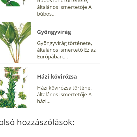
Búbos lonc története,
általános ismertetője A
búbos…
Gyöngyvirág
Gyöngyvirág története,
általános ismertető Ez az
Európában,…
Házi kövirózsa
Házi kövirózsa történe,
általános ismertetője A
házi…
olsó hozzászólások: