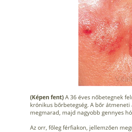
(Képen fent)
A 36 éves nőbetegnek fel
krónikus bőrbetegség. A bőr átmeneti 
megmarad, majd nagyobb gennyes hól
Az orr, főleg férfiakon, jellemzően me