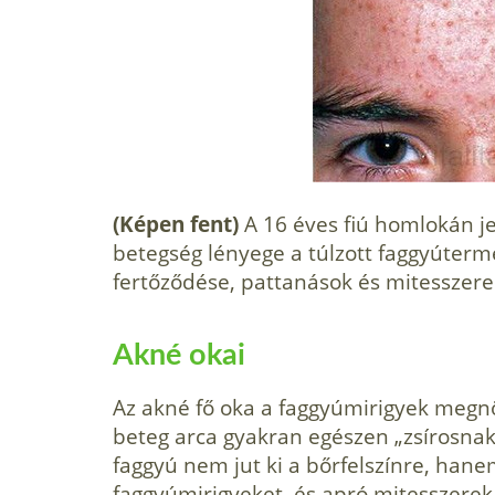
(Képen fent)
A 16 éves fiú homlokán j
betegség lényege a túlzott faggyúterm
fertőződése, pattanások és mitesszere
Akné okai
Az akné fő oka a faggyúmirigyek megnö
beteg ar­ca gyakran egészen „zsírosnak
faggyú nem jut ki a bőrfelszínre, hanem
faggyúmirigyeket, és apró mi­tesszerek