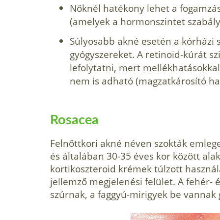
Nőknél hatékony lehet a fogamzásg
(amelyek a hor­monszintet szabály
Súlyosabb akné esetén a kórházi sz
gyógy­szereket. A retinoid-kúrát sz
lefolytatni, mert mellékhatásokkal
nem is adható (magzatkárosító hat
Rosacea
Felnőttkori akné néven szokták emleget
és általában 30-35 éves kor között alak
kortikoszteroid krémek túlzott használa
jellemző megjelenési felület. A fehér- 
szúrnak, a faggyú-mirigyek be vannak 