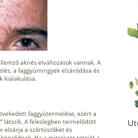
ellemző aknés elváltozások vannak. A
elés, a faggyúmirigyek elzáródása és
k kialakulása.
­vekedett faggyútermelése, ezért a
Ut
” látszik. A feleslegben termelődött
 elzárja a szőrtü­szőket és
 képződnek. Ha a mitesszer tetejét a