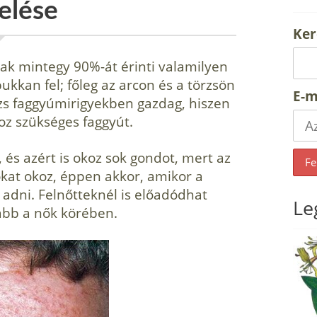
elése
Ker
ak mint­egy 90%-át érinti valamilyen
kkan fel; főleg az arcon és a törzsön
E-m
rzs faggyúmirigyekben gazdag, hiszen
oz szükséges faggyút.
 és azért is okoz sok gondot, mert az
okat okoz, éppen akkor, ami­kor a
 adni. Felnőtteknél is előadódhat
Le
ább a nők körében.