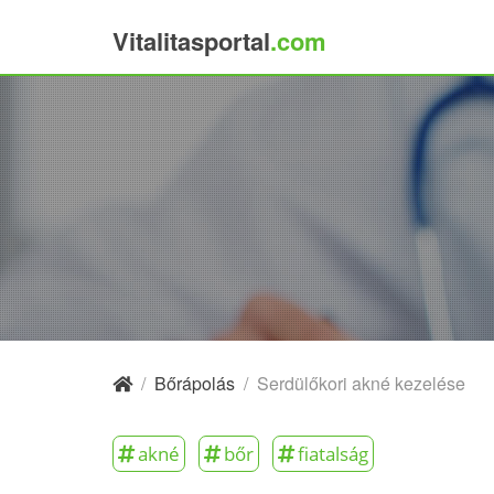
Vitalitasportal
.com
×
/
Bőrápolás
/
Serdülőkori akné kezelése
akné
bőr
fiatalság