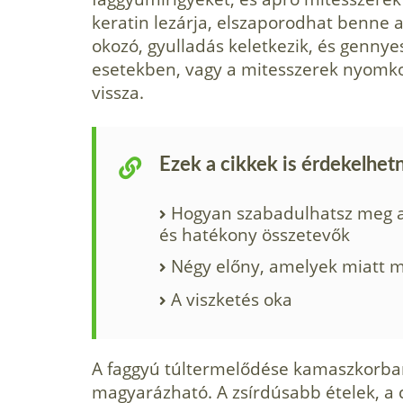
keratin lezárja, elszaporodhat benne 
okozó, gyulladás keletkezik, és gennye
esetekben, vagy a mitesszerek nyomk
vissza.
Ezek a cikkek is érdekelhet
Hogyan szabadulhatsz meg a 
és hatékony összetevők
Négy előny, amelyek miatt m
A viszketés oka
A faggyú túltermelődése kamaszkorba
magyarázható. A zsírdúsabb ételek, a 