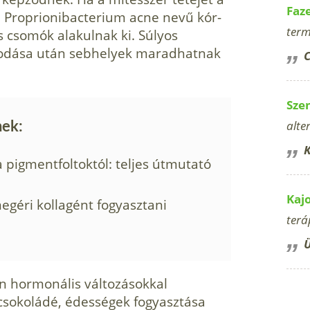
Faz
a Proprionibacterium acne nevű kór­
term
s csomók alakulnak ki. Súlyos
odása után seb­helyek maradhatnak
C
Sze
alte
nek:
K
pigmentfoltoktól: teljes útmutató
Kaj
egéri kollagént fogyasztani
terá
Ü
n hormonális változásokkal
csokoládé, édessé­gek fogyasztása