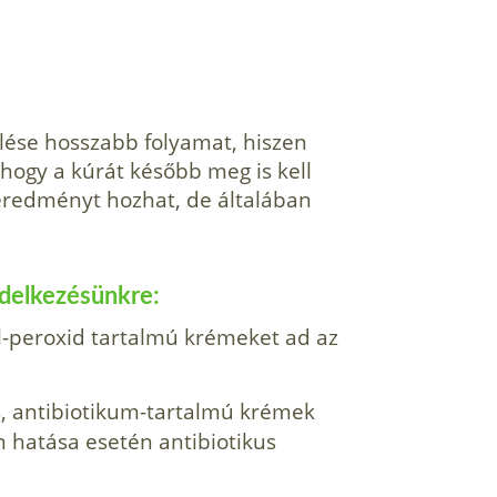
lése hosszabb folyamat, hiszen
 hogy a kú­rát később meg is kell
t eredményt hozhat, de általában
delkezé­sünkre:
l-peroxid tartalmú krémeket ad az
, an­tibiotikum-tartalmú krémek
n hatása esetén antibiotikus