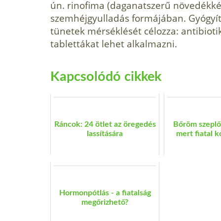
ún. rinofima (daganatszerű növedékké 
szemhéjgyulladás formájában. Gyógyít
tünetek mérsék­lését célozza: antibio
tablettákat lehet alkal­mazni.
Kapcsolódó cikkek
Ráncok: 24 ötlet az öregedés
Bőröm szeplős
lassítására
mert fiatal k
Hormonpótlás - a fiatalság
megőrizhető?