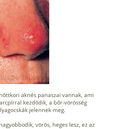
nőttkori aknés panaszai vannak, ami
arcpírral kezdődik, a bőr-vörösség
yagocskák jelennek meg.
gnagyobbodik, vörös, heges lesz, ez az