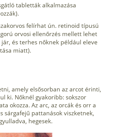
át­ló tabletták alkalmazása
ozzák).
akor­vos felírhat ún. retinoid típusú
igorú orvo­si ellenőrzés mellett lehet
 jár, és terhes nőknek például eleve
ása miatt).
ni, amely elsősorban az arcot érinti,
ul ki. Nőknél gyakoribb: sokszor
ta okozza. Az arc, az orcák és orr a
és sárga­fejű pattanások viszketnek,
gyulladva, hegesek.