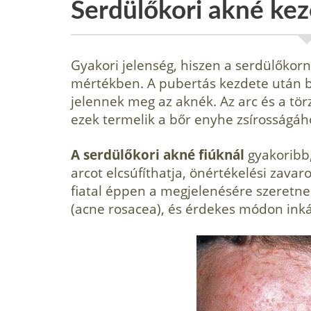
Serdülőkori akné kez
Gyakori jelenség, hiszen a serdülőkorn
mértékben. A pu­bertás kezdete után bu
jelennek meg az aknék. Az arc és a tö
ezek termelik a bőr enyhe zsírosságáh
A serdülőkori akné fiúknál
gyakoribb,
arcot elcsúfíthatja, önértékelési zavar
fiatal éppen a megjelenésére szeretne
(acne rosacea), és ér­dekes módon ink