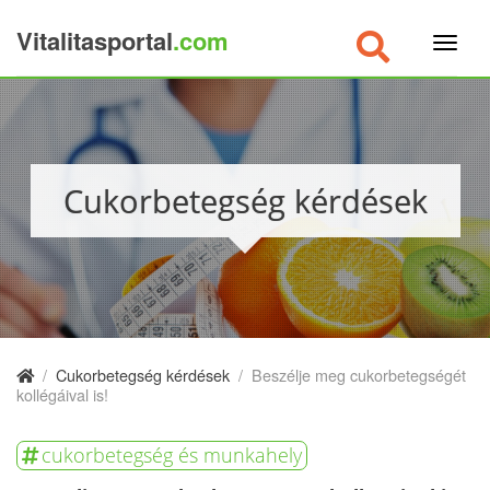
Vitalitasportal
.com
×
Cukorbetegség kérdések
/
Cukorbetegség kérdések
/
Beszélje meg cukorbetegségét
kollégáival is!
cukorbetegség és munkahely