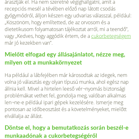
árasztják el. Ha nem szeretné végighallgatni, amit a
recepciós mesél a tévében előző nap látott csodás
gyógymódról, álljon készen egy udvarias válasszal, például:
„Köszönöm, hogy említetted, de az orvosom és a
dietetikusom folyamatosan tájékoztat arról, mi a teendő”,
vagy „Kedves, hogy aggódik értem, de a
cukorbetegségem
már jó kezekben van”.
Mielőtt elfogad egy állásajánlatot, nézze meg,
milyen ott a munkakörnyezet
Ha például a lábfejében már károsodtak az idegek, nem
volna jó választás egy olyan típusú munka, ahol egész nap
állnia kell. Mivel a hirtelen leeső vér¬nyomás biztonsági
problémákat vethet fel, gondolja meg, valóban alkalmas
len¬ne-e például ipari gépek kezelésére. Ismerje meg
pontosan az időbeosztást és a követelményeket, mielőtt
elvállalja az állást.
Döntse el, hogy a bemutatkozás során beszél-e
munkaadónak a cukorbetegségéről