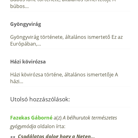
búbos…
Gyöngyvirág
Gyöngyvirág története, általános ismertető Ez az
Európában,…
Házi kövirózsa
Házi kövirózsa történe, általános ismertetője A
házi…
Utolsó hozzászólások:
Fazekas Gáborné
a(z)
A bélhurutok természetes
gyógymódja
oldalon írta:
Csodálatos dolog hogy a Neten…