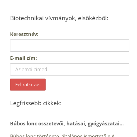
Biotechnikai vívmányok, elsőkézből:
Keresztnév:
E-mail cím:
Legfrissebb cikkek:
Búbos lonc összetevői, hatásai, gyógyászatai…
Búbos lonc története, általános ismertetője A