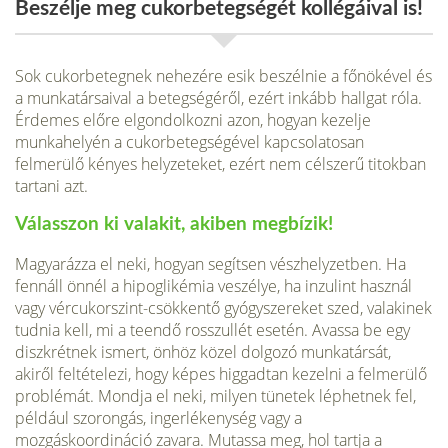
Beszélje meg cukorbetegségét kollégáival is!
Sok cukorbetegnek nehezére esik beszélnie a főnökével és
a munkatársaival a betegségéről, ezért inkább hallgat róla.
Érdemes előre elgondolkozni azon, hogyan kezelje
munkahelyén a cukorbetegségével kapcsolatosan
felmerülő kényes helyzeteket, ezért nem célszerű titokban
tartani azt.
Válasszon ki valakit, akiben megbízik!
Magyarázza el neki, hogyan segítsen vészhelyzetben. Ha
fennáll önnél a hipoglikémia veszélye, ha inzulint használ
vagy vércukorszint-csökkentő gyógyszereket szed, valakinek
tudnia kell, mi a teendő rosszullét esetén. Avassa be egy
diszkrétnek ismert, önhöz közel dolgozó munkatársát,
akiről feltételezi, hogy képes higgadtan kezelni a felmerülő
problémát. Mondja el neki, milyen tünetek léphetnek fel,
például szorongás, ingerlékenység vagy a
mozgáskoordináció zavara. Mutassa meg, hol tartja a