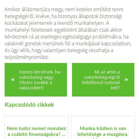
Amikor állásinterjúra megy, nem köteles említést tenni
betegségéről, kivéve, ha bizonyos állapotok biztonsági
kockázatot jelentenek a leendő munkahelyen. A
munkahelyi felettesek egyébként általában csak akkor
kérdeznek rá az esetleges egészségügyi problémákra, ha
valakinél gondok merülnek föl a munkájával kapcsolatban,
és úgy vélik, hogy valamilyen betegség okozhatja a
teljesítményromlást.
Fontos kérdések, ha
Mi az amit a
cukorbeteg vagy.
cukorbetegségről
Olvass tovább a
feltétlenül tudnod
válaszokért!
kell?
Kapcsolódó cikkek
Nem tudsz nemet mondani
Munka közben is van
a csábító finomságokra? ...
lehetősége a mozgásra.