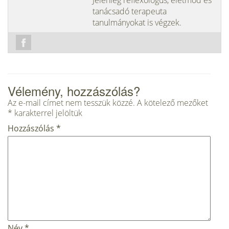
Jelenleg reflexológus, életmód és
tanácsadó terapeuta
tanulmányokat is végzek.
Vélemény, hozzászólás?
Az e-mail címet nem tesszük közzé.
A kötelező mezőket
*
karakterrel jelöltük
Hozzászólás
*
Név
*