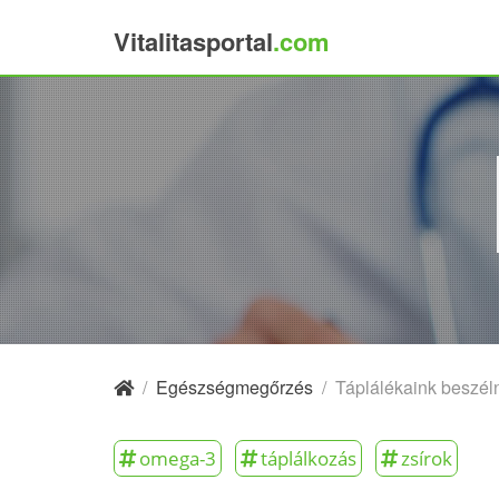
Vitalitasportal
.com
×
/
Egészségmegőrzés
/
Táplálékaink beszéln
omega-3
táplálkozás
zsírok