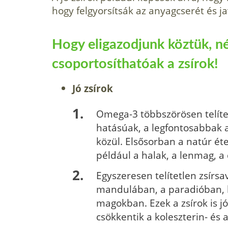
hogy felgyorsítsák az anyagcserét és j
Hogy eligazodjunk köztük, n
csoportosíthatóak a zsírok!
Jó zsírok
Omega-3 többszörösen telíte
hatásúak, a legfontosabbak a
közül. Elsősorban a natúr ét
például a halak, a lenmag, a
Egyszeresen telítetlen zsírsa
mandulában, a paradióban,
magokban. Ezek a zsírok is j
csökkentik a koleszterin- és 