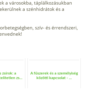
ek a városokba, táplálkozásukban
bekerülnek a szénhidrátok és a
rbetegségben, szív- és érrendszeri,
zenvednek!
 zsírok: a
A fűszerek és a személyiség
lítetlen zs...
közötti kapcsolat - ...