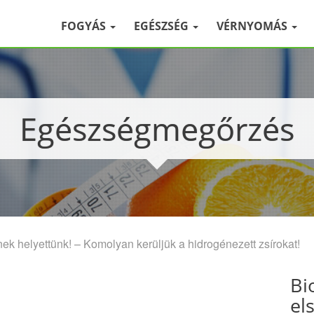
FOGYÁS
EGÉSZSÉG
VÉRNYOMÁS
Egészségmegőrzés
ek helyettünk! – Komolyan kerüljük a hidrogénezett zsírokat!
Bi
el