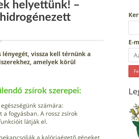
ek helyettünk! –
Ker
 hidrogénezett
E-m
lényegét, vissza kell térnünk a
iszerekhez, amelyek körül
Le
ülendő zsírok szerepei:
ú egészségünk számára:
t a fogyásban. A rossz zsírok
kcióit látják el.
 bekapcsolják a kalóriaégető géneket,