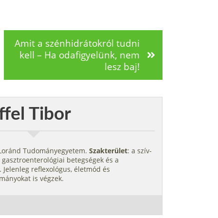
Amit a szénhidrátokról tudni
kell – Ha odafigyelünk, nem
lesz baj!
ffel Tibor
s Loránd Tudományegyetem.
Szakterület
: a szív-
 gasztroenterológiai betegségek és a
 Jelenleg reflexológus, életmód és
mányokat is végzek.