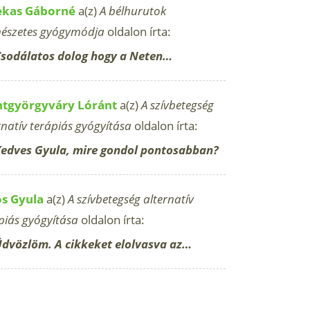
ekas Gáborné
a(z)
A bélhurutok
észetes gyógymódja
oldalon írta:
sodálatos dolog hogy a Neten…
ntgyörgyváry Lóránt
a(z)
A szívbetegség
rnatív terápiás gyógyítása
oldalon írta:
edves Gyula, mire gondol pontosabban?
os Gyula
a(z)
A szívbetegség alternatív
piás gyógyítása
oldalon írta:
dvözlöm. A cikkeket elolvasva az…