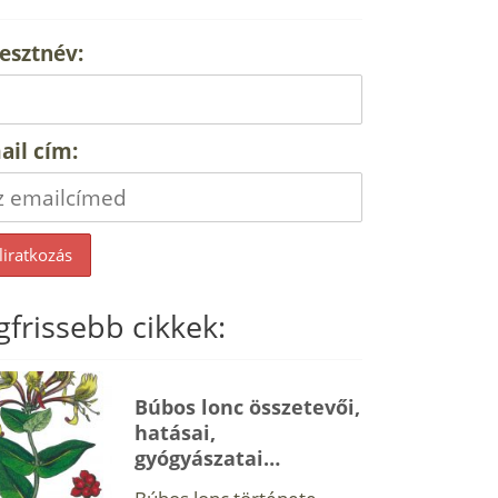
esztnév:
ail cím:
gfrissebb cikkek:
Búbos lonc összetevői,
hatásai,
gyógyászatai…