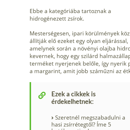
Ebbe a kategóriába tartoznak a
hidrogénezett zsírok.
Mesterségesen, ipari körülmények köz
állítják elő ezeket egy olyan eljárással,
amelynek során a növényi olajba hidr
kevernek, hogy egy szilárd halmazálla
terméket nyerjenek belőle, így nyerik 
a margarint, amit jobb száműzni az é
Ezek a cikkek is
érdekelhetnek:
Szeretnél megszabadulni a
hasi zsírrétegtől? Íme 5