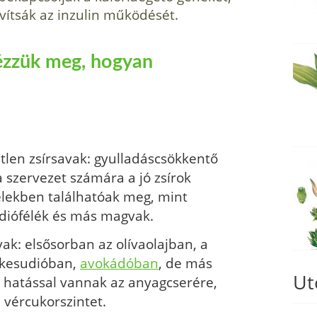
avítsák az inzulin működését.
ézzük meg, hogyan
tlen zsírsavak: gyulladáscsökkentő
 szervezet számára a jó zsírok
elekben találhatóak meg, mint
 diófélék és más magvak.
vak: elsősorban az olívaolajban, a
 kesudióban,
avokádóban
, de más
Ut
ó hatással vannak az anyagcserére,
a vércukorszintet.