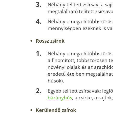
Néhány telített zsírsav: a s
megtalálható telített zsírsa
Néhány omega-6 többszörösen 
mennyiségben ezeknek is va
Rossz zsírok
Néhány omega-6 többszörösen 
a finomított, többszörösen te
növényi olajak és az arachid
eredetű ételben megtalálható
húsok).
Egyéb telített zsírsavak: leg
bárányhús
, a csirke, a sajto
Kerülendő zsírok