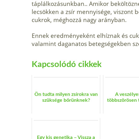
táplálkozásunkban.. Amikor beköltözn
lecsökken a zsír mennyisége, viszont 
cukrok, méghozzá nagy arányban.
Ennek eredményeként elhíznak és cuko
valamint daganatos betegségekben s
Kapcsolódó cikkek
Ön tudta milyen zsírokra van
A veszélyes
szüksége bőrünknek?
többszörösen te
Egy kis genetika – Vissza a