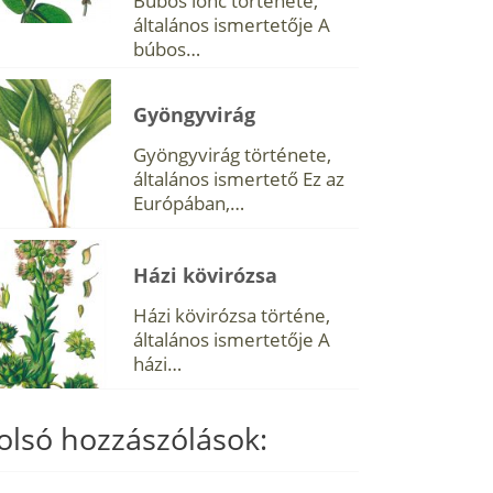
Búbos lonc története,
általános ismertetője A
búbos…
Gyöngyvirág
Gyöngyvirág története,
általános ismertető Ez az
Európában,…
Házi kövirózsa
Házi kövirózsa történe,
általános ismertetője A
házi…
olsó hozzászólások: