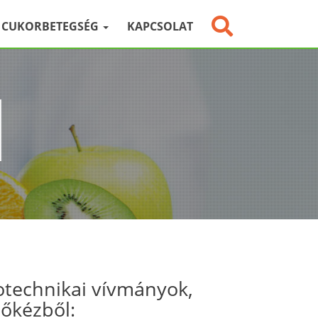
CUKORBETEGSÉG
KAPCSOLAT
otechnikai vívmányok,
sőkézből: