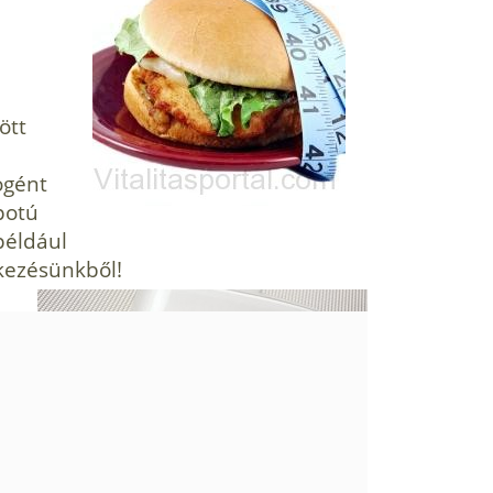
ött
ogént
potú
például
tkezésünkből!