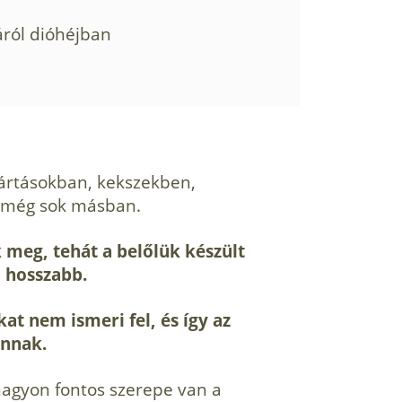
áról dióhéjban
mártásokban, kekszekben,
s még sok másban.
meg, tehát a belőlük készült
 hosszabb.
at nem ismeri fel, és így az
annak.
 nagyon fontos szerepe van a