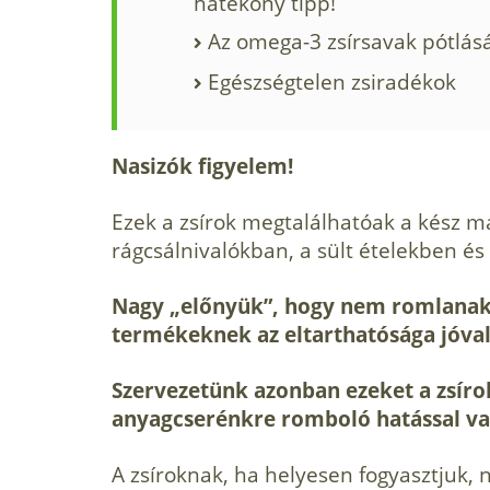
hatékony tipp!
Az omega-3 zsírsavak pótlás
Egészségtelen zsiradékok
Nasizók figyelem!
Ezek a zsírok megtalálhatóak a kész 
rágcsálnivalókban, a sült ételekben é
Nagy „előnyük”, hogy nem romlanak 
termékeknek az eltarthatósága jóval
Szervezetünk azonban ezeket a zsírok
anyagcserénkre romboló hatással v
A zsíroknak, ha helyesen fogyasztjuk,