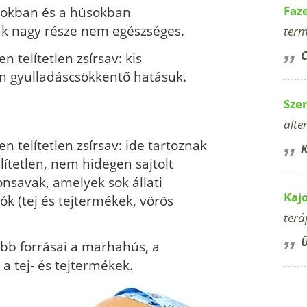
ajtokban és a húsokban
Faz
vak nagy része nem egészséges.
term
C
telítetlen zsírsav: kis
n gyulladáscsökkentő hatásuk.
Sze
alte
telítetlen zsírsav: ide tartoznak
K
lítetlen, nem hidegen sajtolt
onsavak, amelyek sok állati
Kaj
k (tej és tejtermékek, vörös
terá
Ü
főbb forrásai a marhahús, a
k, a tej- és tejtermékek.