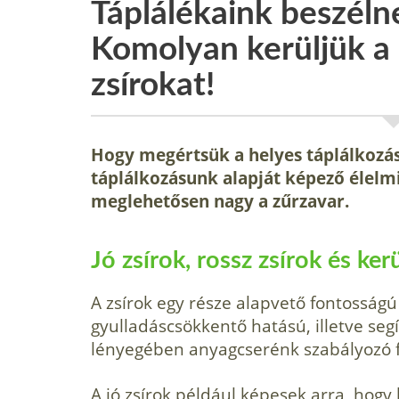
Táplálékaink beszéln
Komolyan kerüljük a
zsírokat!
Hogy megértsük a helyes táplálkozás 
táplálkozásunk alapját képező élelm
meglehetősen nagy a zűrzavar.
Jó zsírok, rossz zsírok és ker
A zsírok egy része alapvető fontosság
gyulladáscsökkentő hatású, illetve segí
lényegében anyagcserénk szabályozó fun
A jó zsírok például képesek arra, hogy