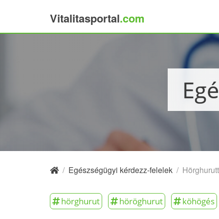
Vitalitasportal
.com
×
Eg
/
Egészségügyi kérdezz-felelek
/
Hörghurutt
hörghurut
höröghurut
köhögés