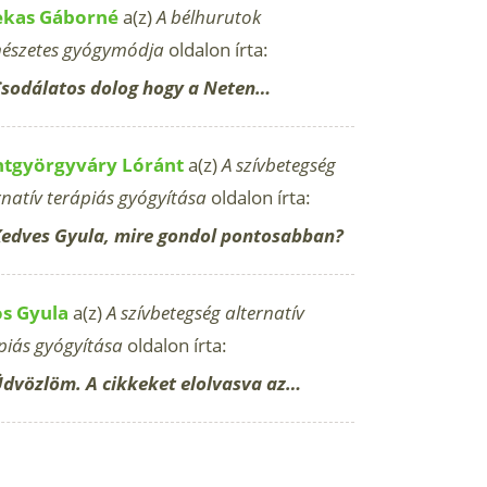
ekas Gáborné
a(z)
A bélhurutok
észetes gyógymódja
oldalon írta:
sodálatos dolog hogy a Neten…
ntgyörgyváry Lóránt
a(z)
A szívbetegség
rnatív terápiás gyógyítása
oldalon írta:
edves Gyula, mire gondol pontosabban?
os Gyula
a(z)
A szívbetegség alternatív
piás gyógyítása
oldalon írta:
dvözlöm. A cikkeket elolvasva az…