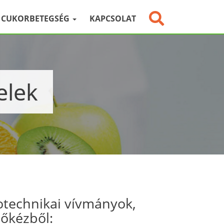
CUKORBETEGSÉG
KAPCSOLAT
elek
otechnikai vívmányok,
sőkézből: