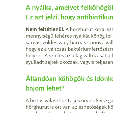
A nyálka, amelyet felköhögök
Ez azt jelzi, hogy antibioti
Nem feltétlenül.
A hörghurut korai sz
mennyiségű fehéres nyálkát köhög fel
sárgás, zöldes vagy barnás színűvé vál
hogy ez a változás baktériumfertőzésr
helyzet. A szín és az állag változását 
gyulladt sejtek okozzák, vagyis teljese
Állandóan köhögök és időnké
bajom lehet?
A biztos válaszhoz teljes orvosi kivizs
hörghurut is ott van az eshetőségek k