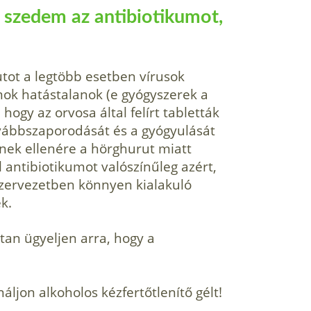
 szedem az antibiotikumot,
utot a legtöbb esetben vírusok
mok hatástalanok (e gyógyszerek a
 hogy az orvosa által felírt tabletták
vábbszaporodását és a gyógyulását
nnek ellenére a hörghurut miatt
 antibiotikumot valószínűleg azért,
 szervezetben könnyen kialakuló
k.
tan ügyeljen arra, hogy a
ljon alkoholos kézfertőtlenítő gélt!