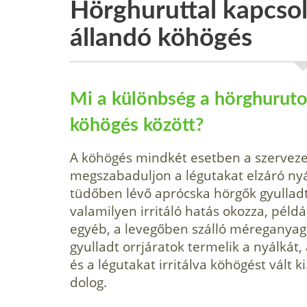
Hörghuruttal kapcsol
állandó köhögés
Mi a különbség a hörghuruto
köhögés között?
A köhögés mindkét esetben a szerveze
megszabaduljon a légutakat elzáró nyá
tüdőben lévő aprócska hörgők gyulladt
valamilyen irritáló hatás okozza, példá
egyéb, a levegőben szálló méreganyag
gyulladt orrjáratok termelik a nyálkát
és a légutakat irritálva köhögést vált
dolog.