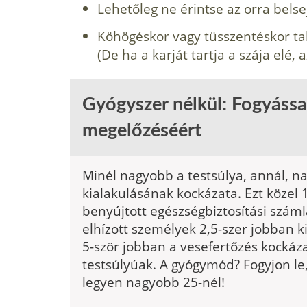
Lehetőleg ne érintse az orra belse
Köhögéskor vagy tüsszentéskor tak
(De ha a karját tartja a szája elé, 
Gyógyszer nélkül: Fogyással
megelőzéséért
Minél nagyobb a testsúlya, annál, n
kialakulásának kockázata. Ezt közel 
benyújtott egészségbiztosítási száml
elhízott személyek 2,5-szer jobban k
5-ször jobban a vesefertőzés kockáz
testsúlyúak. A gyógymód? Fogyjon le
legyen nagyobb 25-nél!