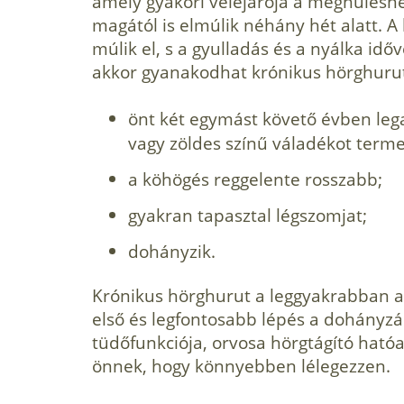
amely gyakori velejárója a meghűlésne
magától is elmúlik néhány hét alatt. 
múlik el, s a gyulladás és a nyálka idő
akkor gyanakodhat krónikus hörghurut
önt két egymást követő évben leg
vagy zöldes színű váladékot terme
a köhögés reggelente rosszabb;
gyakran tapasztal légszomjat;
dohányzik.
Krónikus hörghurut a leggyakrabban a 
első és legfontosabb lépés a dohányz
tüdőfunkciója, orvosa hörgtágító hatóa
önnek, hogy könnyebben lélegezzen.