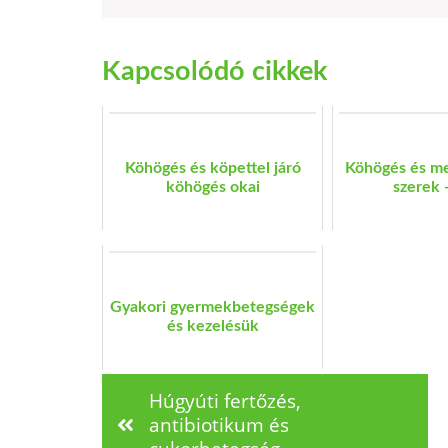
Kapcsolódó cikkek
Köhögés és köpettel járó
Köhögés és me
köhögés okai
szerek 
Gyakori gyermekbetegségek
és kezelésük
Húgyúti fertőzés,
antibiotikum és