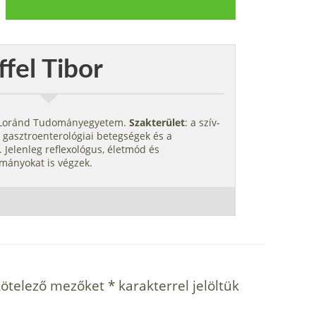
ffel Tibor
s Loránd Tudományegyetem.
Szakterület
: a szív-
 gasztroenterológiai betegségek és a
 Jelenleg reflexológus, életmód és
mányokat is végzek.
kötelező mezőket
*
karakterrel jelöltük