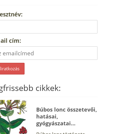
esztnév:
ail cím:
gfrissebb cikkek:
Búbos lonc összetevői,
hatásai,
gyógyászatai…