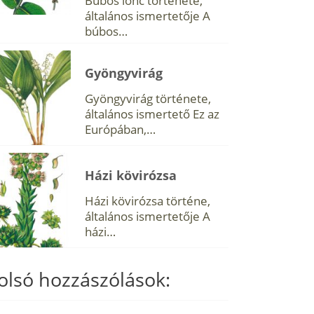
Búbos lonc története,
általános ismertetője A
búbos…
Gyöngyvirág
Gyöngyvirág története,
általános ismertető Ez az
Európában,…
Házi kövirózsa
Házi kövirózsa történe,
általános ismertetője A
házi…
olsó hozzászólások: