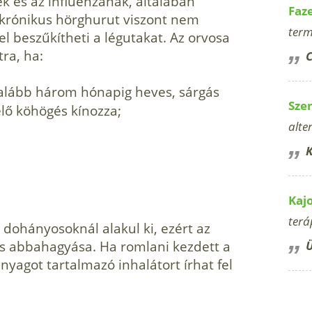
k és az influenzának, általában
Faz
A krónikus hörghurut viszont nem
term
vel beszűkítheti a légutakat. Az orvosa
ra, ha:
C
alább három hónapig heves, sárgás
Sze
lő köhögés kínozza;
alte
K
Kaj
terá
dohányosoknál alakul ki, ezért az
ás abbahagyása. Ha romlani kezdett a
Ü
nyagot tartalmazó inhalátort írhat fel