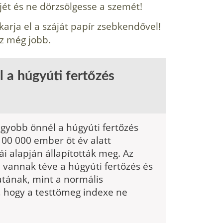
jét és ne dörzsölgesse a szemét!
arja el a száját papír zsebkendővel!
az még jobb.
 a húgyúti fertőzés
agyobb önnél a húgyúti fertőzés
100 000 ember öt év alatt
ái alapján állapították meg. Az
i vannak téve a húgyúti fertőzés és
atának, mint a normális
, hogy a test­tömeg indexe ne