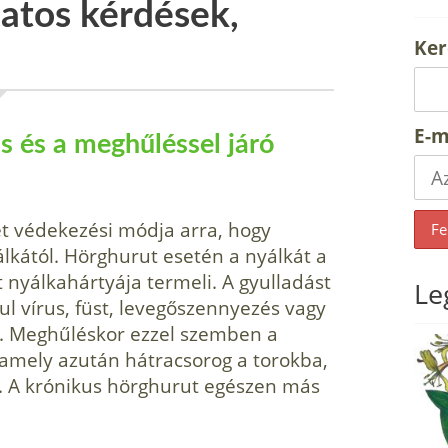
atos kérdések,
Ker
E-m
s és a meghűléssel járó
t védekezési módja arra, hogy
lkától. Hörghurut esetén a nyálkát a
 nyálkahártyája termeli. A gyulladást
Le
ul vírus, füst, levegőszennyezés vagy
. Meghűléskor ezzel szemben a
, amely azután hátracsorog a torokba,
 ki. A krónikus hörghurut egészen más