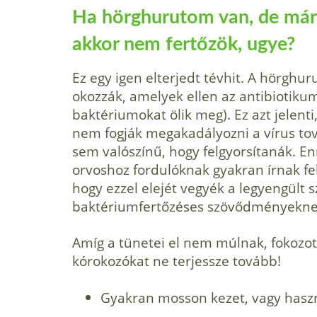
Ha hörghurutom van, de már
akkor nem fertőzök, ugye?
Ez egy igen elterjedt tévhit. A hörghur
okozzák, amelyek ellen az antibiotiku
baktériumokat ölik meg). Ez azt jelenti,
nem fogják megakadályozni a vírus to
sem valószínű, hogy felgyorsítanák. E
orvoshoz fordulóknak gyakran írnak fel
hogy ezzel elejét vegyék a legyengült
baktériumfertőzéses szövődményekne
Amíg a tünetei el nem múlnak, fokozot
kórokozókat ne terjessze tovább!
Gyakran mosson kezet, vagy haszná