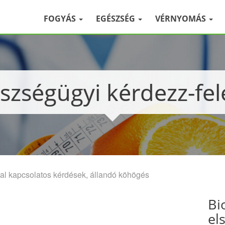
FOGYÁS
EGÉSZSÉG
VÉRNYOMÁS
észségügyi kérdezz-fel
al kapcsolatos kérdések, állandó köhögés
Bi
el