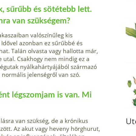
, sűrűbb és sötétebb lett.
kumra van szükségem?
akaszaiban valószínűleg kis
. Idővel azonban ez sűrűbbé és
hat. Talán olvasta vagy hallotta már,
e utal. Csakhogy nem mindig ez a
a légutak nyálkahártyájából származó
n normális jelenségről van szó.
nt légszomjam is van. Mi
Ut
gálásra van szükség, de a krónikus
özött. Az akut vagy heveny hörghurut,