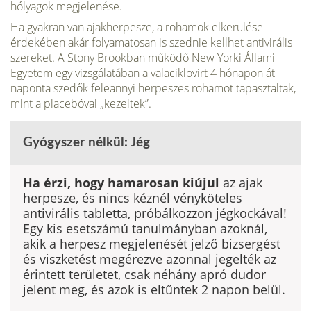
hólyagok megjelenése.
Ha gyakran van ajakherpesze, a rohamok elkerülése
érdekében akár folyamatosan is szednie kellhet antivirális
szereket. A Stony Brookban működő New Yorki Állami
Egyetem egy vizsgálatában a valaciklovirt 4 hónapon át
naponta szedők feleannyi herpeszes rohamot tapasztaltak,
mint a placebóval „kezeltek”.
Gyógyszer nélkül: Jég
Ha érzi, hogy hamarosan kiújul
az ajak
herpesze, és nincs kéznél vényköteles
antivirális tabletta, próbál­kozzon jégkockával!
Egy kis esetszámú tanulmány­ban azoknál,
akik a herpesz megjelenését jelző bizsergést
és viszketést megérezve azonnal jegelték az
érintett területet, csak néhány apró dudor
jelent meg, és azok is eltűntek 2 napon belül.