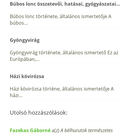
Búbos lonc összetevői, hatásai, gyógyászatai…
Búbos lonc története, általános ismertetője A
búbos…
Gyöngyvirág
Gyöngyvirág története, általános ismertető Ez az
Európában,…
Házi kövirózsa
Házi kövirózsa történe, általános ismertetője A
házi…
Utolsó hozzászólások:
Fazekas Gáborné
a(z)
A bélhurutok természetes