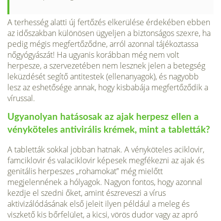
A terhesség alatti új fertőzés elkerülése érdekében ebben
az időszakban különösen ügyeljen a biztonságos szexre, ha
pedig mégis megfertőződne, arról azonnal tájékoztassa
nőgyógyászát! Ha ugyanis korábban még nem volt
herpesze, a szervezetében nem lesznek jelen a betegség
leküzdését segítő antitestek (ellenanyagok), és nagyobb
lesz az eshetősége annak, hogy kisbabája megfertőződik a
vírussal.
Ugyanolyan hatásosak az ajak herpesz ellen a
vényköteles antivirális krémek, mint a tabletták?
A tabletták sokkal jobban hatnak. A vényköteles aciklovir,
famciklovir és valaciklovir képesek megfékezni az ajak és
genitális herpeszes „rohamokat” még mielőtt
megjelennének a hólyagok. Nagyon fontos, hogy azonnal
kezdje el szedni őket, amint észreveszi a vírus
aktivizálódásának első jeleit ilyen például a meleg és
viszkető kis bőrfelület, a kicsi, vörös dudor vagy az apró