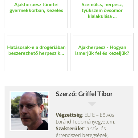
Ajakherpesz tünetei
Szemölcs, herpesz,
gyermekkorban, kezelés
tyúkszem övsömör
kialakulása ...
Hatásosak-e a drogériában
Ajakherpesz - Hogyan
beszerezhető herpesz k...
ismerjük fel és kezeljük?
Szerző: Griffel Tibor
Végzettség
: ELTE – Eötvös
Loránd Tudományegyetem.
Szakterület
: a szív- és
érrendszeri betegségek,