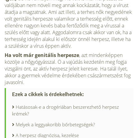
valójában nem növeli meg annak kockázatát, hogy a vírust
átadja a magzatnak. Ami azt illeti, a terhes nők negyedének
volt genitális herpesze valamikor a terhesség előtt, ennek
ellenére nagyon kevés baba fertőződik meg a vírussal a
szülés előtt vagy alatt. Aggodalomra csak akkor van ok, ha a
terhesség idején alakul ki először önnél herpesz, illetve ha
a szüléskor a vírus éppen aktív.
Ha volt már genitális herpesze
, azt mindenképpen
közölje a nőgyógyásszal. Ö a vajúdás kezdetén meg fogja
vizsgálni önt, az aktív herpesz jeleit keresve. Ha talál ilyet,
akkor a gyermek védelme érdekében császármetszést fog
javasolni.
Ezek a cikkek is érdekelhetnek:
Hatásosak-e a drogériában beszerezhető herpesz
krémek?
Melyek a leggyakoribb bőrbetegségek?
A herpesz diagnózisa, kezelése