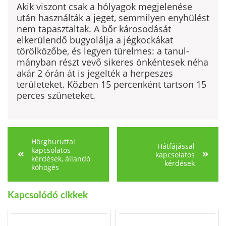
Akik viszont csak a hólyagok megjelenése
után használ­ták a jeget, semmilyen enyhülést
nem tapasztaltak. A bőr károsodását
elkerülendő bugyolálja a jég­kockákat
törölközőbe, és legyen türelmes: a tanul­
mányban részt vevő sikeres önkéntesek néha
akár 2 órán át is jegelték a herpeszes
területeket. Közben 15 percenként tartson 15
perces szüneteket.
Hörghuruttal
Hátfájással
kapcsolatos
kapcsolatos
kérdések, állandó
kérdések
köhögés
Kapcsolódó cikkek