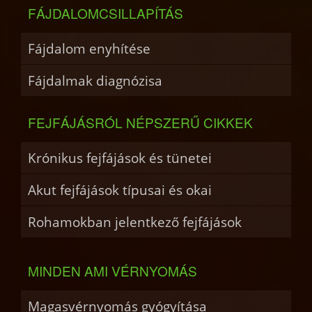
FÁJDALOMCSILLAPÍTÁS
Fájdalom enyhítése
Fájdalmak diagnózisa
FEJFÁJÁSRÓL NÉPSZERŰ CIKKEK
Krónikus fejfájások és tünetei
Akut fejfájások típusai és okai
Rohamokban jelentkező fejfájások
MINDEN AMI VÉRNYOMÁS
Magasvérnyomás gyógyítása