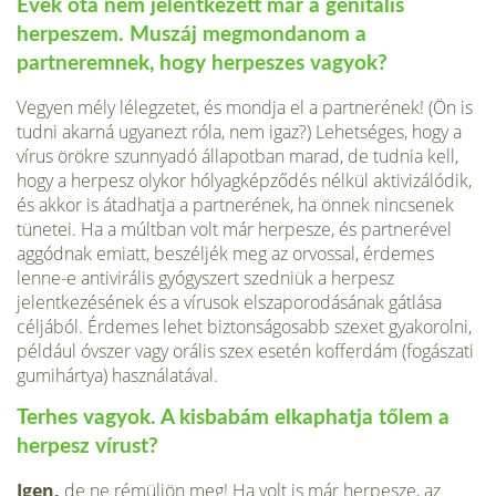
Évek óta nem jelentkezett már a genitalis
herpeszem. Muszáj megmondanom a
partneremnek, hogy herpeszes vagyok?
Vegyen mély lélegzetet, és mondja el a partnerének! (Ön is
tudni akarná ugyanezt róla, nem igaz?) Lehetséges, hogy a
vírus örökre szunnyadó állapotban marad, de tudnia kell,
hogy a herpesz olykor hólyagképződés nélkül aktivizálódik,
és akkor is átadhatja a partnerének, ha önnek nincsenek
tünetei. Ha a múltban volt már herpesze, és partnerével
aggódnak emiatt, beszéljék meg az orvossal, érdemes
lenne-e antivirális gyógyszert szedniük a herpesz
jelentkezésének és a vírusok elszaporodásának gátlása
céljából. Érdemes lehet biztonságosabb szexet gyakorolni,
például óvszer vagy orális szex esetén kofferdám (fogászati
gumihártya) használatával.
Terhes vagyok. A kisbabám elkaphatja tőlem a
herpesz vírust?
Igen,
de ne rémüljön meg! Ha volt is már herpesze, az