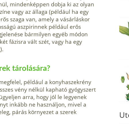
lenül, mindenképpen dobja ki az olyan
íne vagy az állaga (például ha egy
erős szaga van, amely a vásárláskor
osságú aszpirinnek például erős
megjelenése bármilyen egyéb módon
ét fázisra vált szét, vagy ha egy
).
rek tárolására?
 megfelel, például a konyhaszekrény
összes vény nélkül kapható gyógyszert
gyeljen arra, hogy jól le legyenek
nyt inkább ne használjon, mivel a
leg, párás környezet a szerek
Ut