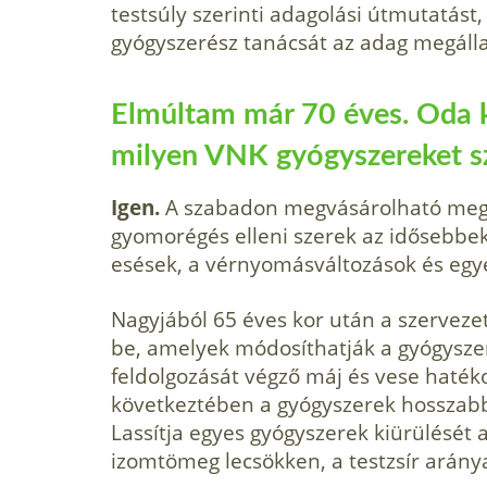
testsúly szerinti adagolási útmutatást, 
gyógyszerész tanácsát az adag megáll
Elmúltam már 70 éves. Oda ke
milyen VNK gyógyszereket s
Igen.
A szabadon megvásárolható megh
gyomorégés elleni szerek az idősebbek
esések, a vérnyomásváltozások és egy
Nagyjából 65 éves kor után a szerveze
be, amelyek módosíthatják a gyógysze
feldolgozását végző máj és vese haté
következtében a gyógyszerek hosszab
Lassítja egyes gyógyszerek kiürülését 
izomtömeg lecsökken, a testzsír arán