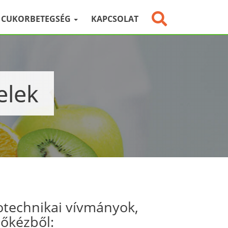
CUKORBETEGSÉG
KAPCSOLAT
elek
otechnikai vívmányok,
sőkézből: