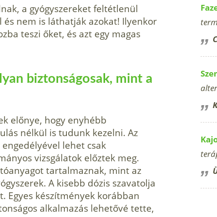
ak, a gyógyszereket feltétlenül
Faz
 és nem is láthatják azokat! Ilyenkor
term
zba teszi őket, és azt egy magas
C
Sze
lyan biztonságosak, mint a
alte
K
rek előnye, hogy enyhébb
lás nélkül is tudunk kezelni. Az
Kaj
I engedélyével lehet csak
terá
mányos vizsgálatok előztek meg.
atóanyagot tartalmaznak, mint az
Ü
gyszerek. A kisebb dózis szavatolja
át. Egyes készítmények korábban
tonságos alkalmazás lehetővé tette,