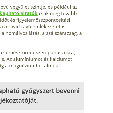
evű vegyület szintje, és például az
 kapható altatók
csak még tovább
időt és figyelemösszpontosítási
 a rövid távú emlékezetet is.
 a homályos látás, a szájszárazság, a
 az emésztőrendszeri panaszokra,
 is. Az alumíniumot és kalciumot
 míg a magnéziumtartalmúak
kapható gyógyszert bevenni
jékoztatóját.