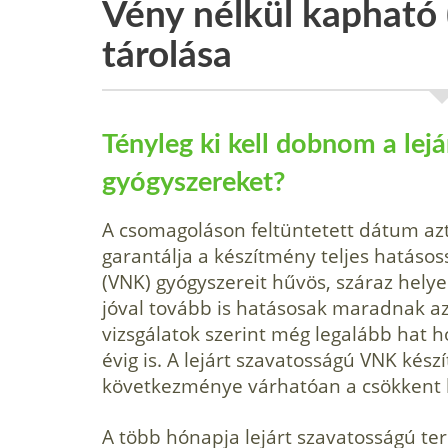
Vény nélkül kapható
tárolása
Tényleg ki kell dobnom a lej
gyógyszereket?
A csomagoláson feltüntetett dátum az
garantálja a készítmény teljes hatáso
(VNK) gyógyszereit hűvös, száraz helye
jóval tovább is hatásosak maradnak a
vizsgálatok szerint még legalább hat 
évig is. A lejárt szavatosságú VNK ké
következménye várhatóan a csökkent h
A több hónapja lejárt szavatosságú te