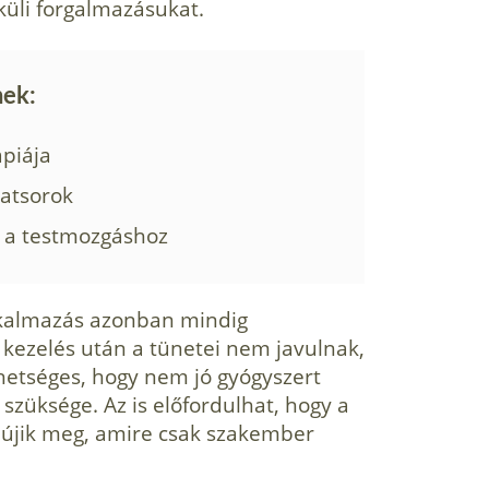
üli forgalmazásukat.
nek:
ápiája
latsorok
ó a testmozgáshoz
alkalmazás azonban mindig
s kezelés után a tünetei nem javulnak,
ehetséges, hogy nem jó gyógyszert
szüksége. Az is előfordulhat, hogy a
újik meg, amire csak szakember