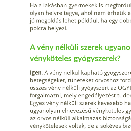
Ha a lakásban gyermekek is megforduln
olyan helyre tegye, ahol nem érhetik el
jó megoldás lehet például, ha egy dobo
polcra helyezi.
A vény nélküli szerek ugyano
vényköteles gyógyszerek?
Igen
. A vény nélkül kapható gyógysze
betegségeket, tüneteket orvoshoz fordu
összes vény nélküli gyógyszert az OGY
forgalmazni, mely engedélyezést tudo
Egyes vény nélküli szerek kevesebb h
ugyanolyan elnevezésű vényköteles gyó
az orvos nélküli alkalmazás biztonság
vénykötelesek voltak, de a sokéves biz