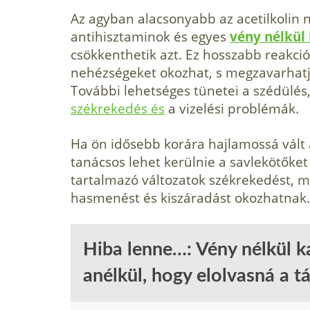
Az agyban alacsonyabb az acetilkolin n
antihisztaminok és egyes
vény nélkül
csökkenthetik azt. Ez hosszabb reakció
nehézségeket okozhat, s megzavarhatja
További lehetséges tünetei a szédülés,
székrekedés és
a vizelési problémák.
Ha ön idősebb korára hajlamossá vált
tanácsos lehet kerülnie a savlekötőket
tartalmazó változatok székrekedést,
hasmenést és kiszáradást okozhatnak.
Hiba lenne…: Vény nélkül 
anélkül, hogy elolvasná a tá