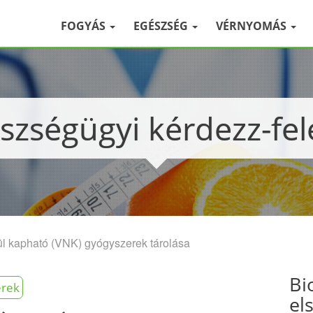
FOGYÁS
EGÉSZSÉG
VÉRNYOMÁS
észségügyi kérdezz-fel
ül kapható (VNK) gyógyszerek tárolása
Bi
erek
el