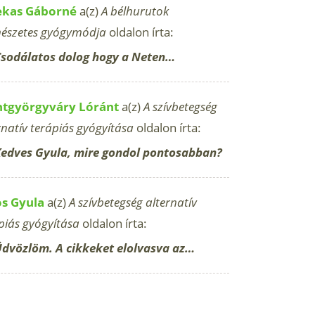
ekas Gáborné
a(z)
A bélhurutok
észetes gyógymódja
oldalon írta:
sodálatos dolog hogy a Neten…
ntgyörgyváry Lóránt
a(z)
A szívbetegség
rnatív terápiás gyógyítása
oldalon írta:
edves Gyula, mire gondol pontosabban?
os Gyula
a(z)
A szívbetegség alternatív
piás gyógyítása
oldalon írta:
dvözlöm. A cikkeket elolvasva az…