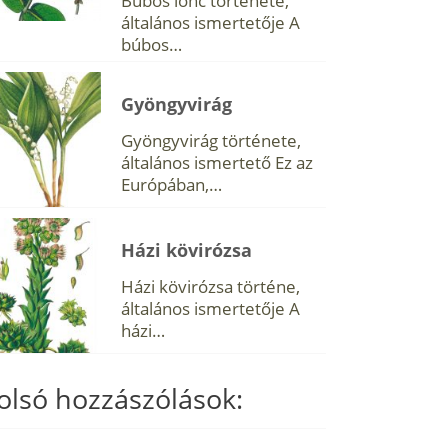
Búbos lonc története,
általános ismertetője A
búbos…
Gyöngyvirág
Gyöngyvirág története,
általános ismertető Ez az
Európában,…
Házi kövirózsa
Házi kövirózsa történe,
általános ismertetője A
házi…
olsó hozzászólások: