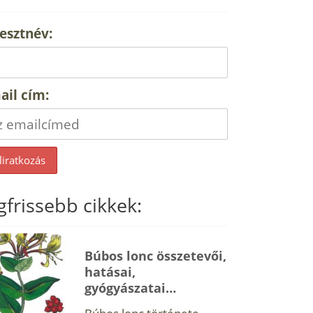
esztnév:
ail cím:
gfrissebb cikkek:
Búbos lonc összetevői,
hatásai,
gyógyászatai…