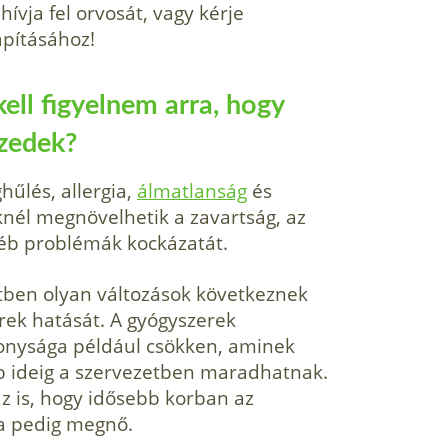
hívja fel orvosát, vagy kérje
apításához!
ll figyelnem arra, hogy
zedek?
űlés, allergia,
álmatlanság
és
nél megnövelhetik a zavartság, az
éb problémák kockázatát.
tben olyan változások következnek
rek hatását. A gyógyszerek
konysága például csökken, aminek
b ideig a szervezetben maradhatnak.
az is, hogy idősebb korban az
ya pedig megnő.