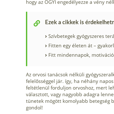
hogy az OGYI engedélyezze a vény nélk
Ezek a cikkek is érdekelhet
Szívbetegek gyógyszeres ter
Fitten egy életen át – gyakor
Fitt mindennapok, motiváci
Az orvosi tanácsok nélküli gyógyszer
felelősséggel jár. így, ha néhány napo
feltétlenül forduljon orvoshoz, mert l
választott, vagy nagyobb adagra lenne 
tünetek mögött komolyabb betegség b
gondol!