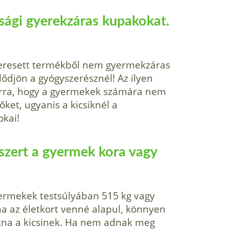
sági gyerekzáras kupakokat.
 keresett termékből nem gyermekzáras
klődjön a gyógyszerésznél! Az ilyen
arra, hogy a gyermekek számára nem
ket, ugyanis a kicsiknél a
okai!
szert a gyermek kora vagy
yermekek testsúlyában 515 kg vagy
ha az életkort venné alapul, könnyen
atna a kicsinek. Ha nem adnak meg