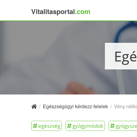
Vitalitasportal
.com
×
Eg
/
Egészségügyi kérdezz-felelek
/
Vény nélk
egészség
gyógymódok
gyógysz