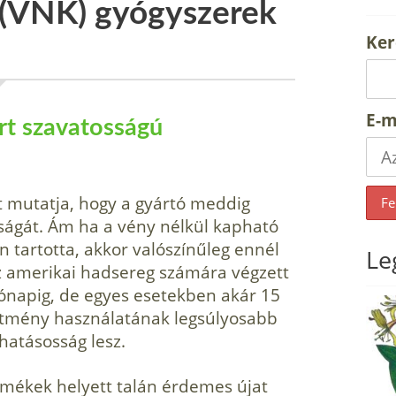
 (VNK) gyógyszerek
Ker
E-m
árt szavatosságú
t mutatja, hogy a gyártó meddig
sságát. Ám ha a vény nélkül kapható
n tartotta, akkor valószínűleg ennél
Le
z amerikai hadsereg számára végzett
hónapig, de egyes esetekben akár 15
szítmény használatának legsúlyosabb
atásosság lesz.
rmékek helyett talán érdemes újat