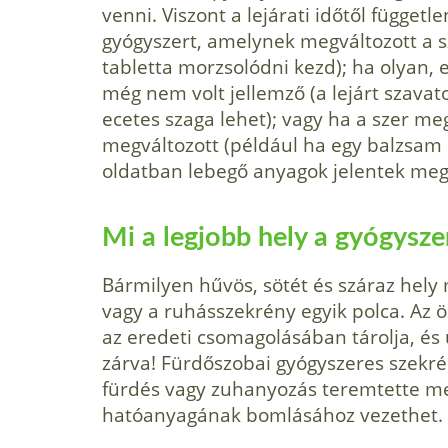
venni. Viszont a lejárati időtől függet
gyógyszert, amelynek megváltozott a sz
tabletta morzsolódni kezd); ha olyan, 
még nem volt jellemző (a lejárt szavat
ecetes szaga lehet); vagy ha a szer 
megváltozott (például ha egy balzsam k
oldatban lebegő anyagok jelentek meg
Mi a legjobb hely a gyógysze
Bármilyen hűvös, sötét és száraz hely
vagy a ruhásszekrény egyik polca. Az 
az eredeti csomagolásában tárolja, és ü
zárva! Fürdőszobai gyógyszeres szekré
fürdés vagy zuhanyozás teremtette me
hatóanyagának bomlásához vezethet.