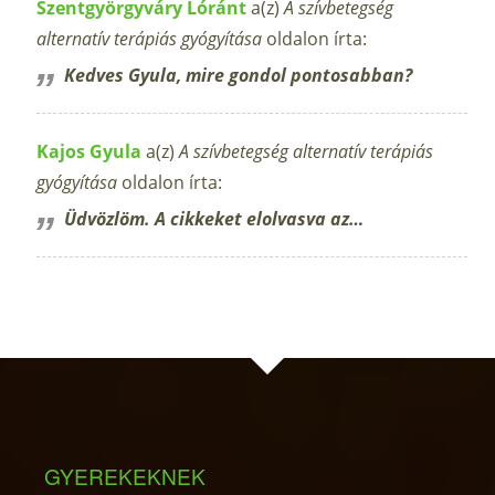
Szentgyörgyváry Lóránt
a(z)
A szívbetegség
alternatív terápiás gyógyítása
oldalon írta:
Kedves Gyula, mire gondol pontosabban?
Kajos Gyula
a(z)
A szívbetegség alternatív terápiás
gyógyítása
oldalon írta:
Üdvözlöm. A cikkeket elolvasva az…
GYEREKEKNEK