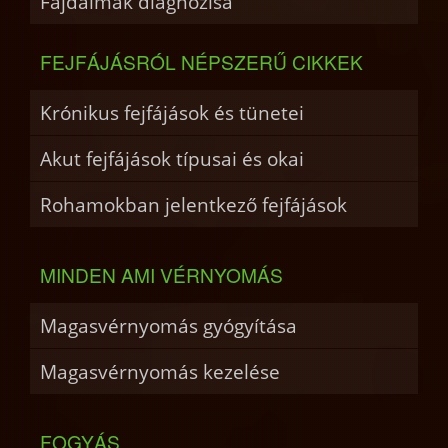
Fájdalmak diagnózisa
FEJFÁJÁSRÓL NÉPSZERŰ CIKKEK
Krónikus fejfájások és tünetei
Akut fejfájások típusai és okai
Rohamokban jelentkező fejfájások
MINDEN AMI VÉRNYOMÁS
Magasvérnyomás gyógyítása
Magasvérnyomás kezelése
FOGYÁS