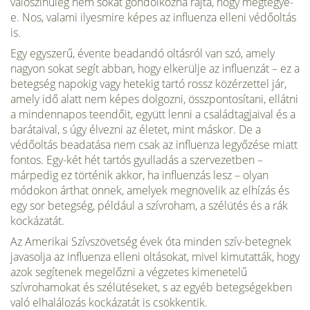
valószínűleg nem sokat gondolkozna rajta, hogy megtegye-
e. Nos, valami ilyesmire képes az influenza elleni védőoltás
is.
Egy egyszerű, évente beadandó oltásról van szó, amely
nagyon sokat segít abban, hogy elkerülje az influenzát – ez a
betegség napokig vagy hetekig tartó rossz közérzettel jár,
amely idő alatt nem képes dolgozni, összpontosítani, ellátni
a mindennapos teendőit, együtt lenni a családtagjaival és a
barátaival, s úgy élvezni az életet, mint máskor. De a
védőoltás beadatása nem csak az influenza legyőzése miatt
fontos. Egy-két hét tartós gyulladás a szervezetben –
márpedig ez történik akkor, ha influenzás lesz – olyan
módokon árthat önnek, amelyek megnövelik az elhízás és
egy sor betegség, például a szívroham, a szélütés és a rák
kockázatát.
Az Amerikai Szívszövetség évek óta minden szív-betegnek
javasolja az influenza elleni oltásokat, mivel kimutatták, hogy
azok segítenek megelőzni a végzetes kimenetelű
szívrohamokat és szélütéseket, s az egyéb betegségekben
való elhalálozás kockázatát is csökkentik.