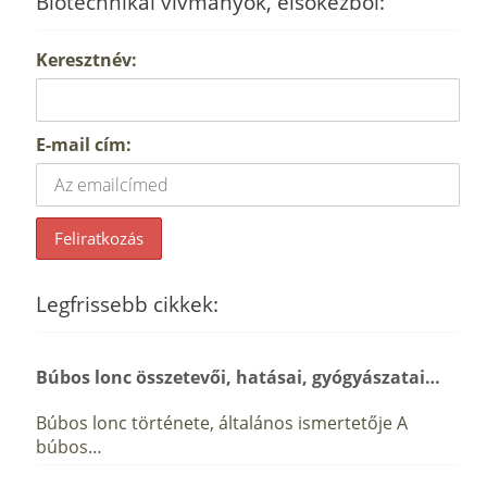
Biotechnikai vívmányok, elsőkézből:
Keresztnév:
E-mail cím:
Legfrissebb cikkek:
Búbos lonc összetevői, hatásai, gyógyászatai…
Búbos lonc története, általános ismertetője A
búbos…