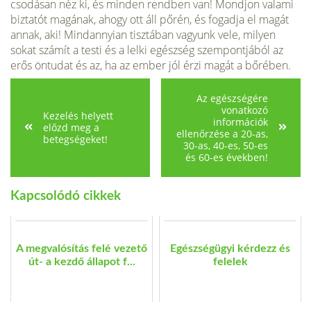
csodásan néz ki, és minden rendben van! Mondjon valami
biztatót magának, ahogy ott áll pőrén, és fogadja el magát
annak, aki! Mindannyian tisztában vagyunk vele, milyen
sokat számít a testi és a lelki egészség szempontjából az
erős öntudat és az, ha az ember jól érzi magát a bőrében.
Az egészségére
vonatkozó
Kezelés helyett
információk
előzd meg a
ellenőrzése a 20-as,
betegségeket!
30-as, 40-es, 50-es
és 60-es években!
Kapcsolódó cikkek
A megvalósítás felé vezető
Egészségügyi kérdezz és
út- a kezdő állapot f...
felelek