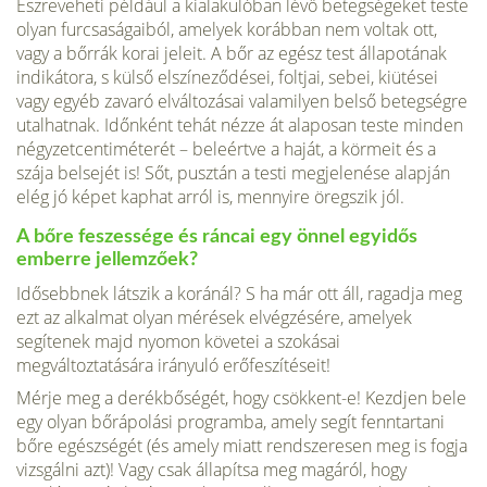
Észreveheti például a kialakulóban lévő betegségeket teste
olyan furcsaságaiból, amelyek korábban nem voltak ott,
vagy a bőrrák korai jeleit. A bőr az egész test állapotának
indikátora, s külső elszíneződései, foltjai, sebei, kiütései
vagy egyéb zavaró elváltozásai valamilyen belső betegségre
utalhatnak. Időnként tehát nézze át alaposan teste minden
négyzetcentiméterét – beleértve a haját, a körmeit és a
szája belsejét is! Sőt, pusztán a testi megjelenése alapján
elég jó képet kaphat arról is, mennyire öregszik jól.
A bőre feszessége és ráncai egy önnel egyidős
emberre jellemzőek?
Idősebbnek látszik a koránál? S ha már ott áll, ragadja meg
ezt az alkalmat olyan mérések elvégzésére, amelyek
segítenek majd nyomon követei a szokásai
megváltoztatására irányuló erőfeszítéseit!
Mérje meg a derékbőségét, hogy csökkent-e! Kezdjen bele
egy olyan bőrápolási programba, amely segít fenntartani
bőre egészségét (és amely miatt rendszeresen meg is fogja
vizsgálni azt)! Vagy csak állapítsa meg magáról, hogy