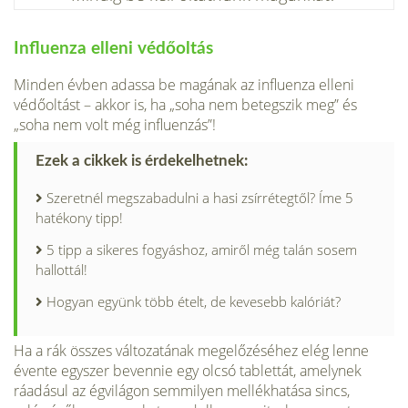
Influenza elleni védőoltás
Minden évben adassa be magának az influenza elleni
védőoltást – akkor is, ha „soha nem betegszik meg” és
„soha nem volt még influenzás”!
Ezek a cikkek is érdekelhetnek:
Szeretnél megszabadulni a hasi zsírrétegtől? Íme 5
hatékony tipp!
5 tipp a sikeres fogyáshoz, amiről még talán sosem
hallottál!
Hogyan együnk több ételt, de kevesebb kalóriát?
Ha a rák összes változatának megelőzéséhez elég lenne
évente egyszer bevennie egy olcsó tablettát, amelynek
ráadásul az égvilágon semmilyen mellékhatása sincs,