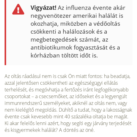
Vigyázat!
Az influenza évente akár
negyvenötezer amerikai halálát is
okozhatja, miközben a védőoltás
csökkenti a halálozások és a
megbetegedések számát, az
antibiotikumok fogyasztását és a
kórházban töltött időt is.
Az oltás ráadásul nem is csak Ön miatt fontos: ha beadatja,
azzal jelentősen csökkentheti az egészségügyi ellátás
terhelését, és megóvhatja a fertőzés iránt legfogékonyabb
csoportokat – a csecsemőket, az időseket és a legyengült
immunrendszerű személyeket, akiknél az oltás nem, vagy
nem kielégítő megoldás. Dühítő a tudat, hogy a lakosságnak
évente csak kevesebb mint 40 százaléka oltatja be magát.
Ki akar felelős lenni azért, hogy segíti egy járvány terjedését
és kisgyermekek halálát? A döntés az öné.