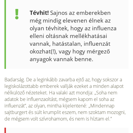
Tévhit!
Sajnos az emberekben
még mindig elevenen élnek az
olyan tévhitek, hogy az influenza
elleni oltásnak mellékhatásai
vannak, hatástalan, influenzát
okozhat(!), vagy hogy mérgező
anyagok vannak benne.
Badarság. De a leginkább zavarba ejtő az, hogy sokszor a
legiskolázottabb emberek vallják ezeket a minden alapot
nélkülöző nézeteket. Ha valaki azt mondja: „Soha nem
adatok be influenzaoltást, mégsem kapom el soha az
influenzát”, az olyan, mintha kijelentené: „Mindennap
sajtburgert és sült krumplit eszem, nem szoktam mozogni,
de mégsem volt szívrohamom, és nem is híztam el.”