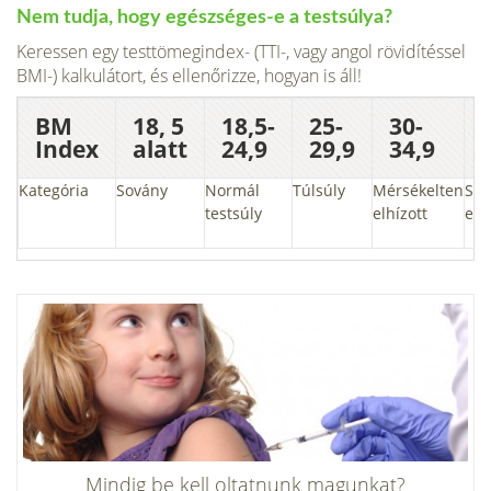
Nem tudja, hogy egészséges-e a testsúlya?
Keressen egy testtömegindex- (TTI-, vagy angol rövidítéssel
BMI-) kalkulátort, és ellenőrizze, hogyan is áll!
BM
18, 5
18,5-
25-
30-
Index
alatt
24,9
29,9
34,9
Kategória
Sovány
Normál
Túlsúly
Mérsékelten
Súl
testsúly
elhízott
elh
Mindig be kell oltatnunk magunkat?