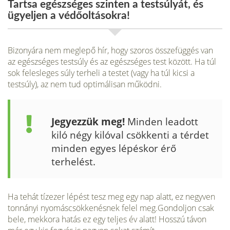
Tartsa egészséges szinten a testsúlyát, és
ügyeljen a védőoltásokra!
Bizonyára nem meglepő hír, hogy szoros összefüggés van
az egészséges testsúly és az egészséges test között. Ha túl
sok felesleges súly terheli a testet (vagy ha túl kicsi a
testsúly), az nem tud optimálisan működni.
Jegyezzük meg!
Minden leadott
kiló négy kilóval csökkenti a térdet
minden egyes lépéskor érő
terhelést.
Ha tehát tízezer lépést tesz meg egy nap alatt, ez negyven
tonnányi nyomáscsökkenésnek felel meg.Gondoljon csak
bele, mekkora hatás ez egy teljes év alatt! Hosszú távon