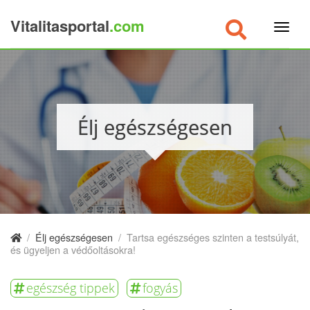
Vitalitasportal
.com
×
Élj egészségesen
/
Élj egészségesen
/
Tartsa egészséges szinten a testsúlyát,
és ügyeljen a védőoltásokra!
egészség tippek
fogyás