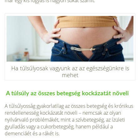
már egy kis fogyás is nagyon sokat számít.
Ha túlsúlyosak vagyunk az az egészségünkre is
mehet
A túlsúly az összes betegség kockázatát növeli
A túlsúlyosság gyakorlatilag az összes betegség és krónikus
rendellenesség kockázatát növeli – nemcsak az olyan
nyilvánvaló problémákét, mint a szívbetegség, az ízületi
gyulladás vagy a cukorbetegség, hanem például a
demenciáét és a rákét is.