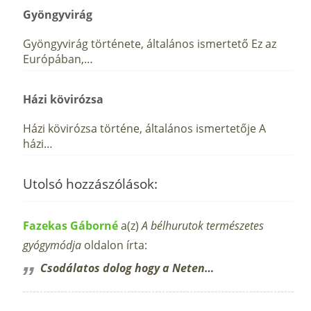
Gyöngyvirág
Gyöngyvirág története, általános ismertető Ez az
Európában,…
Házi kövirózsa
Házi kövirózsa történe, általános ismertetője A
házi…
Utolsó hozzászólások:
Fazekas Gáborné
a(z)
A bélhurutok természetes
gyógymódja
oldalon írta:
Csodálatos dolog hogy a Neten…