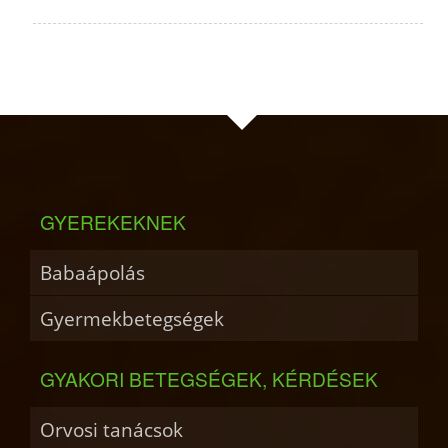
GYEREKEKNEK
Babaápolás
Gyermekbetegségek
GYAKORI BETEGSÉGEK, KÉRDÉSEK
Orvosi tanácsok