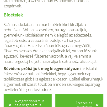
vitaminokban, ásványi sókban és antioxidánsokban
szegények.
Bioételek
Számos iskolában ma már bioételekkel kínálják a
nebulókat. Abban az esetben, ha úgy tapasztaljuk,
gyermekünk iskolájában nem kielégítő az étkeztetés,
legalább este, a vacsoránál pótoljuk a hiányzó
tápanyagokat. Ha az iskolában túlságosan megsütött,
fűszeres, szószos ételeket szolgálnak fel, otthon főzzünk
egyszerű, kevéssé fűszeres vacsorát, a vaj, valamint a
napraforgóolaj helyett használjunk extra szűz olívaolajat.
Röviden: próbáljuk meg kiegyensúlyozni
az iskolai
étkeztetést az otthoni ételekkel, hogy a gyermek napi
táplálkozása globális egészet alkosson. Ezáltal elkerülhetjük
a gyermek elhízását, továbbá minden szükséges tápanyag
beviteléről is gondoskodunk.
A vegetarianizmus
Étkezés az
és a vegánizmus