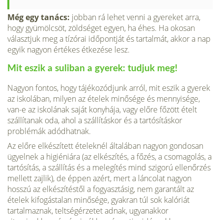
Még egy tanács:
jobban rá lehet venni a gyereket arra,
hogy gyümölcsöt, zöldséget egyen, ha éhes. Ha okosan
választjuk meg a tízórai időpontját és tartalmát, akkor a nap
egyik nagyon értékes étkezése lesz.
Mit eszik a suliban a gyerek: tudjuk meg!
Nagyon fontos, hogy tájékozódjunk arról, mit eszik a gyerek
az iskolában, milyen az ételek minősége és mennyisége,
van-e az iskolának saját konyhája, vagy előre főzött ételt
szállítanak oda, ahol a szállításkor és a tartósításkor
problémák adódhatnak.
Az előre elkészített ételeknél általában nagyon gondosan
ügyelnek a higiéniára (az elkészítés, a főzés, a csomagolás, a
tartósítás, a szállítás és a melegítés mind szigorú ellenőrzés
mellett zajlik), de éppen azért, mert a láncolat nagyon
hosszú az elkészítéstől a fogyasztásig, nem garantált az
ételek kifogástalan minősége, gyakran túl sok kalóriát
tartalmaznak, teltségérzetet adnak, ugyanakkor