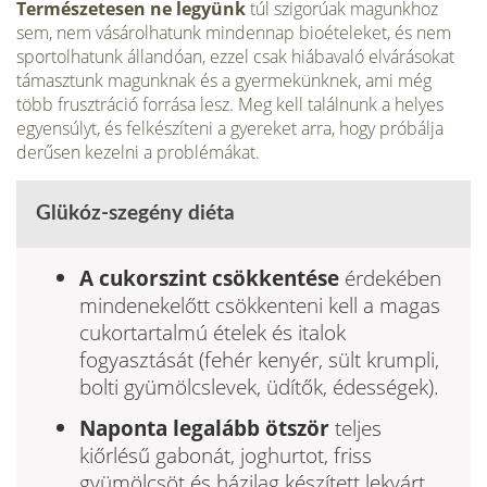
Természetesen ne legyünk
túl szigorúak magunkhoz
sem, nem vásárolhatunk mindennap bioételeket, és nem
sportolhatunk állandóan, ezzel csak hiábavaló elvárásokat
támasztunk magunknak és a gyermekünknek, ami még
több frusztráció forrása lesz. Meg kell találnunk a helyes
egyensúlyt, és felkészíteni a gyereket arra, hogy próbálja
derűsen kezelni a problémákat.
Glükóz-szegény diéta
A cukorszint csökkentése
érdekében
mindenekelőtt csökkenteni kell a magas
cukortartalmú ételek és italok
fogyasztását (fehér kenyér, sült krumpli,
bolti gyümölcslevek, üdítők, édességek).
Naponta legalább ötször
teljes
kiőrlésű gabonát, joghurtot, friss
gyümölcsöt és házilag készített lekvárt