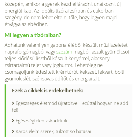
közepén, amikor a gyerek kezd elfáradni, unatkozni, új
energiát kap. Az ideális tízórai zsírban és cukorban
szegény, de nem lehet eltelni tőle, hogy legyen majd
étvágya az ebédhez.
Mi legyen a tízóraiban?
Adhatunk valamilyen gabonaféléből készült müzliszeletet
napraforgómagból vagy
szezám
magból, aszalt gyümölcsöt
teljes kiőrlésű lisztből készült kenyérrel, alacsony
zsírtartalmú tejet vagy joghurtot. Lehetőleg ne
csomagoljunk édesített krémtúrót, kekszet, lekvárt, bolti
gyümölcslét, szénsavas üdítőt és energiaitalt.
Ezek a cikkek is érdekelhetnek:
Egészséges életmód újratöltve – ezúttal hogyan ne add
fel!
Egészségtelen zsiradékok
Káros élelmiszerek, túlzott só hatásai