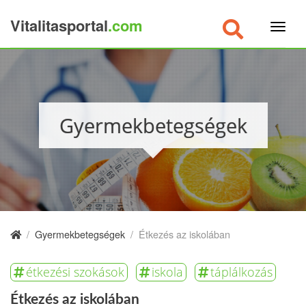
Vitalitasportal
.com
×
Gyermekbetegségek
/
Gyermekbetegségek
/
Étkezés az iskolában
étkezési szokások
iskola
táplálkozás
Étkezés az iskolában