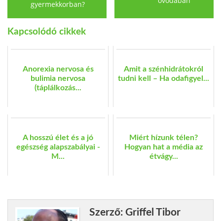
óvodában
gyermekkorban?
Kapcsolódó cikkek
Anorexia nervosa és
Amit a szénhidrátokról
bulimia nervosa
tudni kell – Ha odafigyel...
(táplálkozás...
A hosszú élet és a jó
Miért hízunk télen?
egészség alapszabályai -
Hogyan hat a média az
M...
étvágy...
Szerző: Griffel Tibor