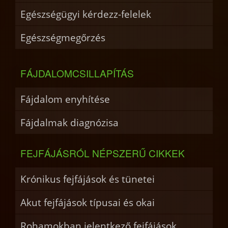
Egészségügyi kérdezz-felelek
Egészségmegőrzés
FÁJDALOMCSILLAPÍTÁS
Fájdalom enyhítése
Fájdalmak diagnózisa
FEJFÁJÁSRÓL NÉPSZERŰ CIKKEK
Krónikus fejfájások és tünetei
Akut fejfájások típusai és okai
Rohamokban jelentkező fejfájások