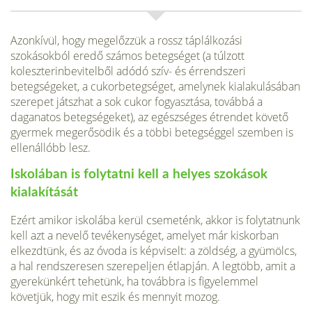
Azonkívül, hogy megelőzzük a rossz táplálkozási
szokásokból eredő számos betegséget (a túlzott
koleszterinbevitelből adódó szív- és érrendszeri
betegségeket, a cukorbe­tegséget, amelynek kialakulásában
szerepet játszhat a sok cukor fogyasztása, továbbá a
daganatos betegségeket), az egészséges étrendet követő
gyermek megerősödik és a többi betegséggel szemben is
ellenállóbb lesz.
Iskolában is folytatni kell a helyes szokások
kialakítását
Ezért amikor iskolába kerül csemeténk, akkor is folytatnunk
kell azt a nevelő tevékenységet, amelyet már kiskorban
elkezdtünk, és az óvoda is képviselt: a zöldség, a gyümölcs,
a hal rendszeresen szerepeljen étlapján. A legtöbb, amit a
gyerekünkért tehetünk, ha továbbra is figyelemmel
követjük, hogy mit eszik és mennyit mozog.