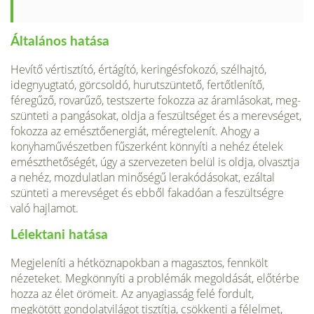
Általános hatása
Hevítő vértisztító, értágító, keringésfokozó, szélhajtó,
idegnyugtató, görcsoldó, hu­rutszüntető, fertőtlenítő,
féregűző, rovarűző, testszerte fokozza az áramlásokat, meg­
szünteti a pangásokat, oldja a feszültséget és a merevséget,
fokozza az emésztőener­giát, méregtelenít. Ahogy a
konyhaművészetben fűszerként könnyíti a nehéz ételek
emészthetőségét, úgy a szervezeten belül is oldja, olvasztja
a nehéz, mozdulatlan minőségű lerakódásokat, ezáltal
szünteti a merevséget és ebből fakadóan a feszült­ségre
való hajlamot.
Lélektani hatása
Megjeleníti a hétköznapokban a magasztos, fennkölt
nézeteket. Megkönnyíti a problémák megoldását, előtérbe
hozza az élet örömeit. Az anyagiasság felé fordult,
megkötött gondolatvilágot tisztítja, csökkenti a félelmet,