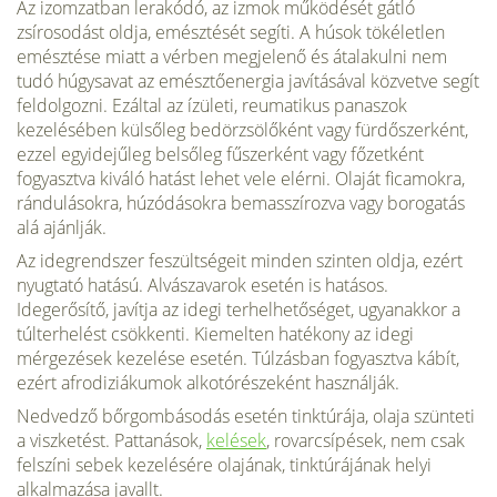
Az izomzatban lerakódó, az izmok működését gátló
zsírosodást oldja, emésztését segíti. A húsok tökéletlen
emésztése miatt a vérben megjelenő és átalakulni nem
tudó húgysavat az emésztőenergia javításával közvetve segít
feldolgozni. Ezáltal az ízületi, reumatikus panaszok
kezelésében külsőleg bedörzsölőként vagy fürdőszer­ként,
ezzel egyidejűleg belsőleg fűszerként vagy főzetként
fogyasztva kiváló hatást lehet vele elérni. Olaját ficamokra,
rándulásokra, húzódásokra bemasszírozva vagy borogatás
alá ajánlják.
Az idegrendszer feszültségeit minden szinten oldja, ezért
nyugtató hatású. Alvás­zavarok esetén is hatásos.
Idegerősítő, javítja az idegi terhelhetőséget, ugyanakkor a
túlterhelést csökkenti. Kiemelten hatékony az idegi
mérgezések kezelése esetén. Túlzásban fogyasztva kábít,
ezért afrodiziákumok alkotórészeként használják.
Nedvedző bőrgombásodás esetén tinktúrája, olaja szünteti
a viszketést. Pattaná­sok,
kelések
, rovarcsípések, nem csak
felszíni sebek kezelésére olajának, tinktúrájának helyi
alkalmazása javallt.