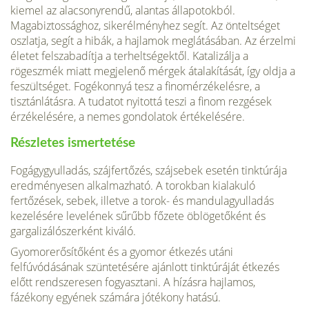
kiemel az alacsonyrendű, alantas állapotokból.
Magabiztossághoz, sikerélményhez segít. Az önteltséget
oszlat­ja, segít a hibák, a hajlamok meglátásában. Az érzelmi
életet felszabadítja a terhelt­ségektől. Katalizálja a
rögeszmék miatt megjelenő mérgek átalakítását, így oldja a
feszültséget. Fogékonnyá tesz a finomérzékelésre, a
tisztánlátásra. A tudatot nyitottá teszi a finom rezgések
érzékelésére, a nemes gondolatok értékelésére.
Részletes ismertetése
Fogágygyulladás, szájfertőzés, szájsebek esetén tinktúrája
eredményesen alkalmaz­ható. A torokban kialakuló
fertőzések, sebek, illetve a torok- és mandulagyulladás
kezelésére levelének sűrűbb főzete öblögetőként és
gargalizálószerként kiváló.
Gyomorerősítőként és a gyomor étkezés utáni
felfúvódásának szüntetésére aján­lott tinktúráját étkezés
előtt rendszeresen fogyasztani. A hízásra hajlamos,
fázékony egyének számára jótékony hatású.