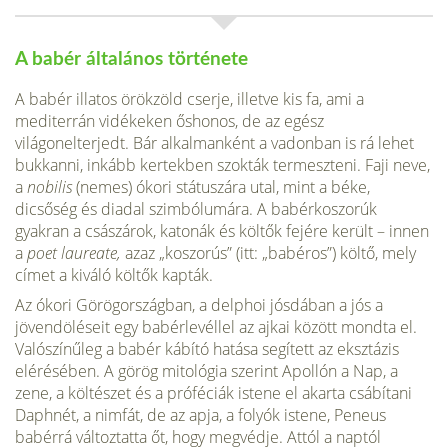
A babér általános története
A babér illatos örökzöld cserje, illetve kis fa, ami a
mediterrán vidéke­ken őshonos, de az egész
világonelterjedt. Bár alkalmanként a vadon­ban is rá lehet
bukkanni, inkább kertekben szokták termeszteni. Faji neve,
a
nobilis
(nemes) ókori státuszára utal, mint a béke,
dicsőség és diadal szimbólumára. A babérkoszorúk
gyakran a császárok, katonák és költők fejére került – innen
a
poet laureate,
azaz „koszorús” (itt: „babé­ros”) költő, mely
címet a kiváló költők kapták.
Az ókori Görögországban, a delphoi jósdában a jós a
jövendöléseit egy babérlevéllel az ajkai között mondta el.
Valószínűleg a babér kábító ha­tása segített az eksztázis
elérésében. A görög mitológia szerint Apol­lón a Nap, a
zene, a költészet és a próféciák istene el akarta csábítani
Daphnét, a nimfát, de az apja, a folyók istene, Peneus
babérrá változtatta őt, hogy megvédje. Attól a naptól