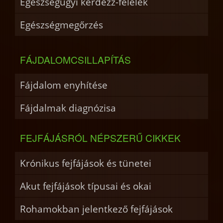
Egészségügyi kérdezz-felelek
Egészségmegőrzés
FÁJDALOMCSILLAPÍTÁS
Fájdalom enyhítése
Fájdalmak diagnózisa
FEJFÁJÁSRÓL NÉPSZERŰ CIKKEK
Krónikus fejfájások és tünetei
Akut fejfájások típusai és okai
Rohamokban jelentkező fejfájások