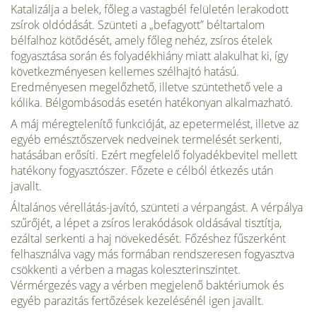
Katalizálja a belek, főleg a vastagbél felületén lerakodott
zsírok oldódását. Szün­teti a „befagyott” béltartalom
bélfalhoz kötődését, amely főleg nehéz, zsíros ételek
fogyasztása során és folyadékhiány miatt alakulhat ki, így
következményesen kelle­mes szélhajtó hatású.
Eredményesen megelőzhető, illetve szüntethető vele a
kólika. Bélgombásodás esetén hatékonyan alkalmazható.
A máj méregtelenítő funkcióját, az epetermelést, illetve az
egyéb emésztőszer­vek nedveinek termelését serkenti,
hatásában erősíti. Ezért megfelelő folyadékbevitel mellett
hatékony fogyasztószer. Főzete e célból étkezés után
javallt.
Általános vérellátás-javító, szünteti a vérpangást. A vérpálya
szűrőjét, a lépet a zsíros lerakódások oldásával tisztítja,
ezáltal serkenti a haj növekedését. Főzéshez fű­szerként
felhasználva vagy más formában rendszeresen fogyasztva
csökkenti a vér­ben a magas koleszterinszintet.
Vérmérgezés vagy a vérben megjelenő baktériumok és
egyéb parazitás fertőzések kezelésénél igen javallt.