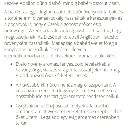
kezdve Apollón bűntudatból mindig ba­bérkoszorút viselt.
A babért az egyik legfontosabb tisztítónövénynek tartják, és
a tör­ténelem folyamán sokáig használták a keresztények és
a pogányok is, hogy elűzzék a gonosz erőket és a
betegséget. A szertartások során ágaival vizet szórtak, hogy
megtisztuljanak. Az Erzsébet korabeli Ang­liában illatosító
növényként használták. Manapság a babérlevelet főleg a
konyhában használjuk ízesítésre, illetve a
kozmetikumokban és kölni­vizekben aromás adalékként.
Évelő növény aromás, fényes, zöld levelekkel; a
halványsárga, viaszos virágok tavasszal jelen­nek meg.
A zöld bogyók őszre feketére érnek.
A hűvösebb klímákon nehéz magról szaporítani. A
késő nyáron szedett dugvá­nyok eredése nehéz és
hosszabb ideig is tart gyökereztető rend­szer nélkül.
Gyűjtsük be a tőhajtásokat, me­lyek a fa tövéből
erednek; amint gyökeret eresztettek, cserépbe lehet
őket ültetni. Legalább egy évig érdemes cserépben
tartani.