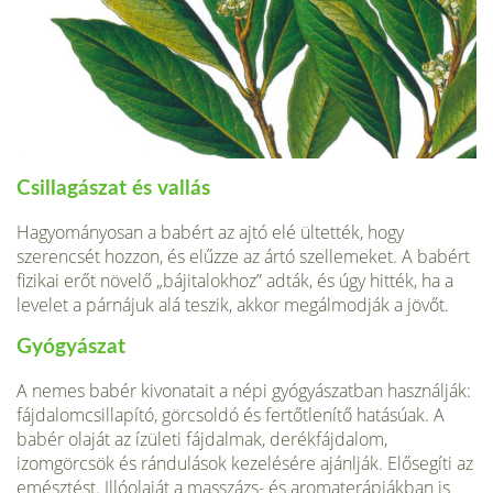
Csillagászat és vallás
Hagyományosan a babért az ajtó elé ültették, hogy
szerencsét hozzon, és elűzze az ártó szellemeket. A babért
fizikai erőt növelő „bájitalokhoz” adták, és úgy hitték, ha a
levelet a párnájuk alá teszik, akkor megálmodják a jövőt.
Gyógyászat
A nemes babér kivonatait a népi gyógyászatban használják:
fájdalomcsillapító, görcsoldó és fertőt­lenítő hatásúak. A
babér olaját az ízületi fájdalmak, derékfájdalom,
izomgörcsök és rándulások keze­lésére ajánlják. Elősegíti az
emésztést. Illóolaját a masszázs- és aromaterápiákban is