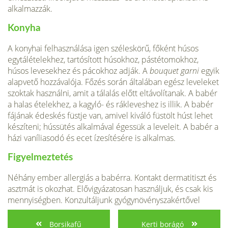
alkalmazzák.
Konyha
A konyhai felhasználása igen széleskörű, főként húsos
egytálételekhez, tar­tósított húsokhoz, pástétomokhoz,
húsos levesekhez és pácokhoz adják. A
bouquet garni
egyik
alapvető hozzávalója. Főzés során általában egész le­veleket
szoktak használni, amit a tálalás előtt eltávolítanak. A babér
a halas ételekhez, a kagyló- és rákleveshez is illik. A babér
fájának édeskés füstje van, amivel kiváló füstölt húst lehet
készíteni; hússütés alkalmával égessük a leveleit. A babér a
házi vaníliasodó és ecet ízesítésére is alkalmas.
Figyelmeztetés
Néhány ember allergiás a ba­bérra. Kontakt dermatitiszt és
asztmát is okozhat. Elővigyá­zatosan használjuk, és csak kis
mennyiségben. Konzultáljunk gyógynövényszakértővel
Borsikafű
Kerti borágó