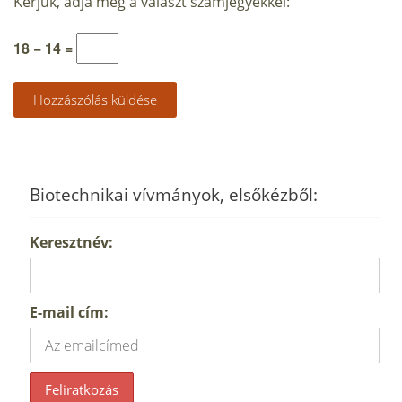
Kérjük, adja meg a választ számjegyekkel:
18 − 14 =
Biotechnikai vívmányok, elsőkézből:
Keresztnév:
E-mail cím: