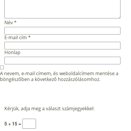
Név
*
E-mail cím
*
Honlap
A nevem, e-mail címem, és weboldalcímem mentése a
böngészőben a következő hozzászólásomhoz.
Kérjük, adja meg a választ számjegyekkel:
5 + 15 =