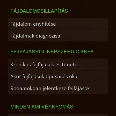
FÁJDALOMCSILLAPÍTÁS
Fájdalom enyhítése
Fájdalmak diagnózisa
FEJFÁJÁSRÓL NÉPSZERŰ CIKKEK
Krónikus fejfájások és tünetei
Akut fejfájások típusai és okai
Rohamokban jelentkező fejfájások
MINDEN AMI VÉRNYOMÁS