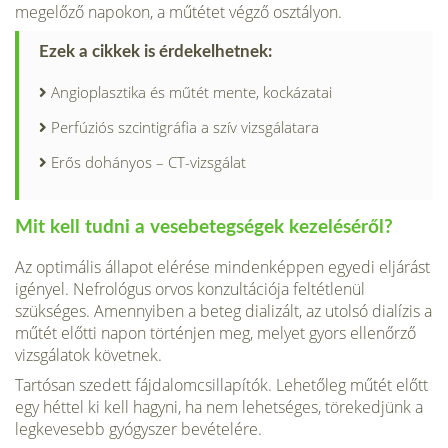
megelőző napokon, a műtétet végző osztályon.
Ezek a cikkek is érdekelhetnek:
Angioplasztika és műtét mente, kockázatai
Perfúziós szcintigráfia a szív vizsgálatara
Erős dohányos – CT-vizsgálat
Mit kell tudni a vesebetegségek kezeléséről?
Az optimális állapot elérése mindenképpen egyedi eljárást
igényel. Nefrológus orvos konzultációja feltétlenül
szükséges. Amennyi­ben a beteg dializált, az utolsó dialízis a
műtét előtti napon történjen meg, melyet gyors ellenőrző
vizsgálatok követnek.
Tartósan szedett fájdalomcsillapítók. Lehetőleg műtét előtt
egy héttel ki kell hagyni, ha nem lehetséges, törekedjünk a
legkevesebb gyógyszer be­vételére.