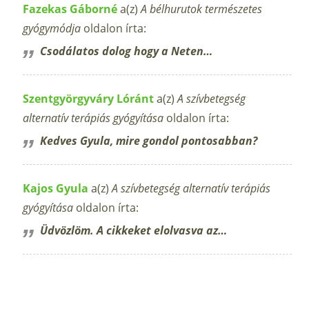
Fazekas Gáborné
a(z)
A bélhurutok természetes
gyógymódja
oldalon írta:
Csodálatos dolog hogy a Neten…
Szentgyörgyváry Lóránt
a(z)
A szívbetegség
alternatív terápiás gyógyítása
oldalon írta:
Kedves Gyula, mire gondol pontosabban?
Kajos Gyula
a(z)
A szívbetegség alternatív terápiás
gyógyítása
oldalon írta:
Üdvözlöm. A cikkeket elolvasva az…