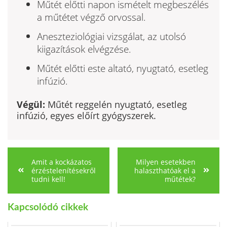
Műtét előtti napon ismételt megbeszélés
a műtétet végző or­vossal.
Aneszteziológiai vizsgálat, az utolsó
kiigazítások elvégzése.
Műtét előtti este altató, nyugtató, esetleg
infúzió.
Végül:
Műtét reggelén nyugtató, esetleg
infúzió, egyes előírt gyógyszerek.
Amit a kockázatos
Milyen esetekben
érzéstelenítésekről
halaszthatóak el a
tudni kell!
műtétek?
Kapcsolódó cikkek