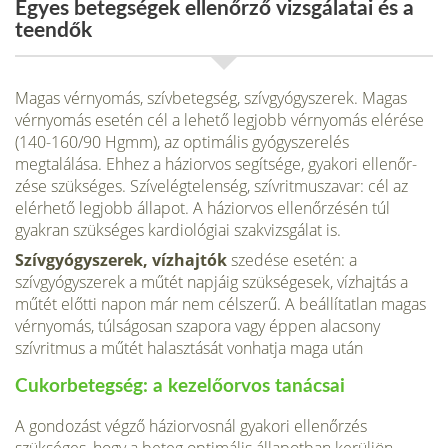
Egyes betegségek ellenőrző vizsgálatai és a
teendők
Magas vérnyomás, szívbetegség, szívgyógyszerek. Magas
vérnyomás esetén cél a lehető legjobb vérnyomás elérése
(140-160/90 Hgmm), az optimális gyógyszerelés
megtalálása. Ehhez a háziorvos segítsége, gyakori ellenőr­
zése szükséges. Szívelégtelenség, szívritmuszavar: cél az
elérhető legjobb állapot. A háziorvos ellenőrzésén túl
gyakran szükséges kardiológiai szak­vizsgálat is.
Szívgyógyszerek, vízhajtók
szedése esetén: a
szívgyógyszerek a műtét napjáig szükségesek, vízhajtás a
műtét előtti napon már nem célszerű. A beállítatlan magas
vérnyomás, túlságosan szapora vagy éppen alacsony
szívritmus a műtét halasztását vonhatja maga után
Cukorbetegség: a kezelőorvos tanácsai
A gondozást végző háziorvosnál gyakori ellenőr­zés