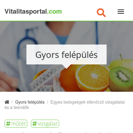
Vitalitasportal
.com
×
Gyors felépülés
/
Gyors felépülés
/
Egyes betegségek ellenőrző vizsgálatai
és a teendők
műtét
vizsgálat