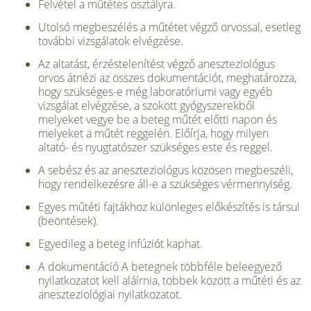
Felvétel a műtétes osztályra.
Utolsó megbeszélés a műtétet végző orvossal, esetleg
további vizsgá­latok elvégzése.
Az altatást, érzéstelenítést végző aneszteziológus
orvos átnézi az összes dokumentációt, meghatározza,
hogy szükséges-e még labora­tóriumi vagy egyéb
vizsgálat elvégzése, a szokott gyógyszerekből
melyeket vegye be a beteg műtét előtti napon és
melyeket a műtét reggelén. Előírja, hogy milyen
altató- és nyugtatószer szükséges este és reggel.
A sebész és az aneszteziológus közösen megbeszéli,
hogy rendelke­zésre áll-e a szükséges vérmennyiség.
Egyes műtéti fajtákhoz különleges előkészítés is társul
(beöntések).
Egyedileg a beteg infúziót kaphat.
A dokumentáció A betegnek többféle beleegyező
nyi­latkozatot kell aláírnia, többek között a műtéti és az
aneszteziológiai nyilatkozatot.