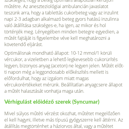
szükséges, hogy a beteg optimális állapotban kerüljön
műtétre. Az aneszteziológiai ambulancián javaslatot
teszünk arra, hogy a tablettás cu­korbeteg vagy az inzulint
napi 2-3 adagban alkalmazó beteg gyors hatású inzulinra
való átállítása szükséges-e, ha igen, az mikor és hol
történjék meg. Lényegében minden betegre egyedien, a
műtét fajtáját is figyelem­be véve kell meghatározni a
követendő eljárást.
Optimálisnak mondható állapot: 10-12 mmol/1 körüli
vércukor, a vizeletben a lehető legkevesebb cukorürítés
legyen, bizonyos anyag (aceton) ne legyen jelen. Műtét előt­
ti napon még a leggondosabb előkészítés mellett is
előfordulhat, hogy az izgalom miatt magas
vércukorértékeket mérünk. Beállítatlan anyagcsere ­állapot
a műtét halasztását vonhatja maga után.
Vérhígulást előidéző szerek (Syncumar)
Mivel súlyos műtéti vérzést okoz­hat, műtétet megelőzően
el kell hagyni, illetve más típusú gyógyszerre kell áttérni. Az
átállítás megtörténhet a háziorvos által, vagy a műtétet