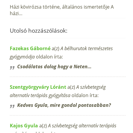
Házi kövirózsa történe, általános ismertetője A
házi…
Utolsó hozzászólások:
Fazekas Gáborné
a(z)
A bélhurutok természetes
gyógymódja
oldalon írta:
Csodálatos dolog hogy a Neten…
Szentgyörgyváry Lóránt
a(z)
A szívbetegség
alternatív terápiás gyógyítása
oldalon írta:
Kedves Gyula, mire gondol pontosabban?
Kajos Gyula
a(z)
A szívbetegség alternatív terápiás