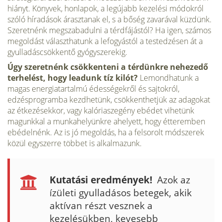
hiányt. Köny­vek, honlapok, a legújabb kezelési módokról
szóló híradások árasztanak el, s a bőség zavarával küzdünk.
Szeretnénk meg­szabadulni a térdfájástól? Ha igen, számos
megoldást választ­hatunk a lefogyástól a testedzésen át a
gyulladáscsökkentő gyógyszerekig.
Úgy szeretnénk csökkenteni a térdünkre nehe­zedő
terhelést, hogy leadunk tíz kilót?
Lemondhatunk a
magas energiatartalmú édességekről és sajtokról,
edzésprogramba kezdhetünk, csökkenthetjük az adagokat
az étkezésekkor, vagy kalóriaszegény ebédet vihetünk
magunkkal a munkahelyünkre ahelyett, hogy étteremben
ebédelnénk. Az is jó megoldás, ha a felsorolt módszerek
közül egyszerre többet is alkalmazunk.
Kutatási eredmények!
Azok az
ízületi gyulla­dásos betegek, akik
aktívan részt vesznek a
kezelésükben, kevesebb