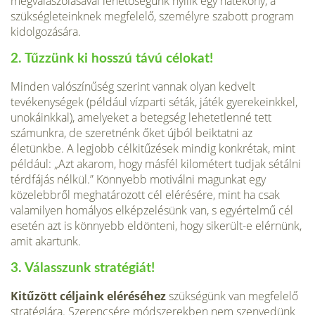
megválaszolásával lehe­tőségünk nyílik egy hatékony, a
szükségleteinknek megfelelő, személyre szabott program
kidolgozására.
2. Tűzzünk ki hosszú távú célokat!
Minden valószínűség szerint vannak olyan kedvelt
tevékenysé­gek (például vízparti séták, játék gyerekeinkkel,
unokáinkkal), amelyeket a betegség lehetetlenné tett
számunkra, de szeret­nénk őket újból beiktatni az
életünkbe. A legjobb célkitűzések mindig konkrétak, mint
például: „Azt akarom, hogy másfél ki­lométert tudjak sétálni
térdfájás nélkül.” Könnyebb motiválni magunkat egy
közelebbről meghatározott cél elérésére, mint ha csak
valamilyen homályos elképzelésünk van, s egyértelmű cél
esetén azt is könnyebb eldönteni, hogy sikerült-e elérnünk,
amit akartunk.
3. Válasszunk stratégiát!
Kitűzött céljaink eléréséhez
szükségünk van megfelelő
stratégi­ára. Szerencsére módszerekben nem szenvedünk