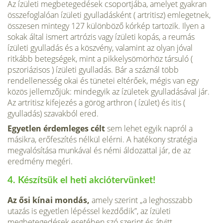
Az ízületi megbetegedések csoportjába, amelyet gyakran
összefoglalóan ízületi gyulladásként ( artritisz) emlegetnek,
összesen mintegy 127 különböző kórkép tartozik. Ilyen a
sokak által ismert artrózis vagy ízületi kopás, a reumás
ízületi gyulladás és a köszvény, valamint az olyan jóval
ritkább betegségek, mint a pikkelysömörhöz társuló (
pszoriázisos ) ízületi gyulladás. Bár a száznál több
rendellenesség okai és tünetei eltérőek, mégis van egy
közös jellemzőjük: mindegyik az ízületek gyulladásával jár.
Az artritisz kifejezés a görög arthron ( ízület) és itis (
gyulladás) szavakból ered.
Egyetlen érdemleges célt
sem lehet egyik napról a
másikra, erőfeszítés nélkül elérni. A hatékony stratégia
megvalósítása munkával és némi áldozattal jár, de az
eredmény megéri.
4. Készítsük el heti akciótervünket!
Az ősi kínai mondás,
amely szerint „a leghosszabb
utazás is egyetlen lépéssel kezdődik”, az ízületi
megbetegedések esetében szó szerint és átvitt