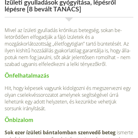
Ízületi gyulladások gyógyítása, lépésről
lépésre [8 bevált TANÁCS]
Mivel az ízületi gyulladás krónikus betegség, sokan be­
letörődően elfogadják a fájó ízületek és a
mozgáskorlátozottság „életfogytiglan” tartó büntetését. Az
ilyen kishitű hozzáállás gyakorlatilag garantálja is, hogy álla­
potuk nem fog javulni, sőt akár jelentősen romolhat – nem
szabad ugyanis elfeledkezni a lelki tényezőkről.
Önfelhatalmazás
Hit, hogy képesek vagyunk kidolgozni és megszervezni egy
olyan cselekvéssorozatot amelynek segítségével úrrá
lehetünk egy adott helyzeten, és kezünkbe vehetjük
sorsunk irányítását.
Önbizalom
Sok ezer ízületi bántalomban szenvedő beteg
is­merte