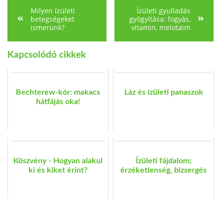
Milyen ízületi
Ízületi gyulladás
betegségeket
gyógyítása: fogyás,
ismerünk?
vitamin, melotaim
Kapcsolódó cikkek
Bechterew-kór: makacs
Láz és ízületi panaszok
hátfájás oka!
Köszvény - Hogyan alakul
Ízületi fájdalom;
ki és kiket érint?
érzéketlenség, bizsergés