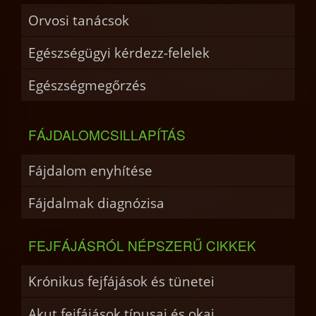
Orvosi tanácsok
Egészségügyi kérdezz-felelek
Egészségmegőrzés
FÁJDALOMCSILLAPÍTÁS
Fájdalom enyhítése
Fájdalmak diagnózisa
FEJFÁJÁSRÓL NÉPSZERŰ CIKKEK
Krónikus fejfájások és tünetei
Akut fejfájások típusai és okai