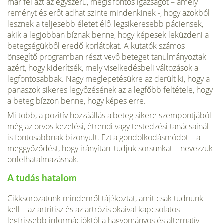
már fel azt az egyszerű, mégis fontos igazságot – amely
reményt és erőt adhat szinte mindenkinek -, hogy azokból
lesznek a teljesebb életet élő, legsikeresebb páciensek,
akik a legjobban bíznak benne, hogy képesek leküzdeni a
betegségük­ből eredő korlátokat. A kutatók számos
önsegítő programban részt vevő beteget tanulmányoztak
azért, hogy kiderítsék, mely viselkedésbeli változások a
legfontosabbak. Nagy meglepeté­sükre az derült ki, hogy a
panaszok sikeres legyőzésének az a legfőbb feltétele, hogy
a beteg bízzon benne, hogy képes erre.
Mi több, a pozitív hozzáállás a beteg sikere szempontjából
még az orvos kezelési, étrendi vagy testedzési tanácsainál
is fontosabbnak bizonyult. Ezt a gondolkodásmódot – a
meg­győződést, hogy irányítani tudjuk sorsunkat – nevezzük
önfelhatalmazásnak.
A tudás hatalom
Cikksorozatunk mindenről tájé­koztat, amit csak tudnunk
kell – az artritisz és az artrózis oka­ival kapcsolatos
legfrissebb információktól a hagyományos és alternatív