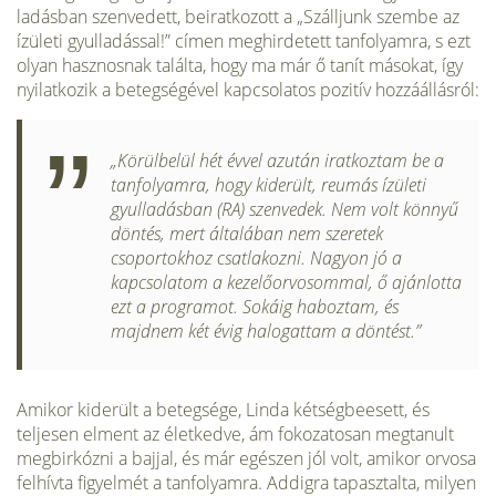
ladásban szenvedett, beiratkozott a „Szálljunk szembe az
ízületi gyul­ladással!” címen meghirdetett tan­folyamra, s ezt
olyan hasznosnak találta, hogy ma már ő tanít máso­kat, így
nyilatkozik a betegségével kapcsolatos pozitív hozzáállásról:
„Körülbelül hét évvel azután iratkoztam be a
tanfolyamra, hogy kiderült, reumás ízületi
gyulladásban (RA) szenvedek. Nem volt könnyű
döntés, mert általában nem szeretek
csoportokhoz csatlakoz­ni. Nagyon jó a
kapcsolatom a kezelőorvosommal, ő ajánlotta
ezt a programot. Sokáig haboztam, és
majdnem két évig halogattam a döntést.”
Amikor kiderült a betegsége, Linda kétségbeesett, és
teljesen elment az életkedve, ám fokoza­tosan megtanult
megbirkózni a bajjal, és már egészen jól volt, amikor orvosa
felhívta figyelmét a tanfolyamra. Addigra tapasztalta, milyen