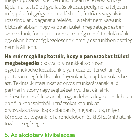
fájdalmaikat ízületi gyulladás okozza, pedig néha teljesen
más, például gyógyszer mellékhatás, fertőzés vagy akár
rosszindulatú daganat a felelős. Ha tehát nem vagyunk
biztosak abban, hogy valóban ízületi megbetegedésben
szenvedünk, forduljunk orvoshoz még mielőtt nekilátnánk
egy olyan betegség kezelésének, amely esetünkben esetleg
nem is áll fenn.
Ha már megállapították, hogy a panaszokat ízületi
megbetegedés
okozza, orvosunkkal szorosan
együttműködve készítsünk olyan kezelési tervet, amely
pontosan megfelel körülményeinknek, majd tartsuk is be
azt. Tekintsük magunkat az orvos munkatársának, a jó
partneri viszony nagy segítséget nyújthat céljaink
elérésében. Szó lesz arról, hogyan lehet a legtöbbet kihozni
ebből a kapcsolatból. Tanácsokat kapunk az
orvosválasztással kapcsolatban is, megtanuljuk, milyen
kérdéseket tegyünk fel a rendelőben, és kitől számíthatunk
további segítségre.
5. Az akcióterv kivitelezése