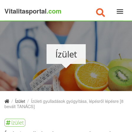
Vitalitasportal
.com
×
Ízület
/
Ízület
/
Ízületi gyulladások gyógyítása, lépésről lépésre [8
bevált TANÁCS]
ízület