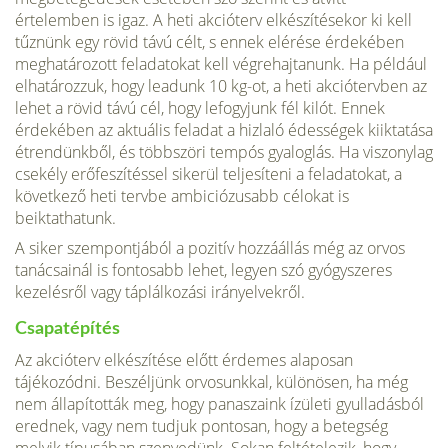
értelemben is igaz. A heti akcióterv elkészítésekor ki kell
tűznünk egy rövid távú célt, s ennek elérése érdekében
meghatározott feladatokat kell végrehajtanunk. Ha például
elhatározzuk, hogy leadunk 10 kg-ot, a heti akciótervben az
lehet a rövid távú cél, hogy lefogyjunk fél kilót. Ennek
érdekében az aktuális feladat a hizlaló édességek kiiktatása
étrendünkből, és többszöri tempós gyaloglás. Ha viszonylag
csekély erőfeszítéssel sikerül teljesíteni a feladatokat, a
következő heti tervbe ambiciózusabb célokat is
beiktathatunk.
A siker szempontjából a pozitív hozzáállás még az orvos
tanácsainál is fontosabb lehet, legyen szó gyógyszeres
kezelésről vagy táplálkozási irányelvekről.
Csapatépítés
Az akcióterv elkészítése előtt érdemes alaposan
tájékozódni. Beszéljünk orvosunkkal, különösen, ha még
nem állapították meg, hogy panaszaink ízületi gyulladásból
erednek, vagy nem tudjuk pontosan, hogy a betegség
melyik típusában szenvedünk. Sokan feltételezik, hogy