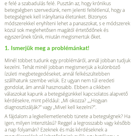
e felé a sza­badulás felé. Pusztán az, hogy krónikus
betegségben szenve­dünk, nem jelenti feltétlenül, hogy a
betegségnek kell irányítania életünket. Bizonyos
módszerekkel enyhíteni lehet a panaszokat, s e módszerek
közül sok meglehetősen magától értetődőnek és
egyszerűnek tűnik, miután megismertük őket.
1. Ismerjük meg a problémánkat!
Minél többet tudunk egy problémáról, annál jobban tudjuk
kezelni. Tehát minél jobban megismerjük a különböző
ízületi megbetegedéseket, annál felkészültebben
szállhatunk szembe velük. Ez ugyan nem túl eredeti
gondolat, ám annál haszno­sabb. Ebben a cikkben
válaszokat kapunk a betegségünkkel kapcsolatos alapvető
kérdésekre, mint például: „Mi okoz­za? „„Hogyan
diagnosztizálják?” vagy „Mivel kell kezelni?”.
A fájda­lom a legkellemetlenebb tünete a betegségnek? Ha
igen, milyen intenzitású? Reggel a legrosszabb vagy később
a nap folya­mán? Ezeknek és más kérdéseknek a