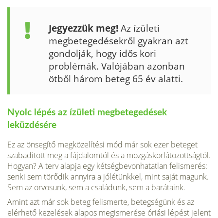
Jegyezzük meg!
Az ízületi
megbete­gedésekről gyakran azt
gondolják, hogy idős kori
problémák. Valójában azonban
ötből három beteg 65 év alatti.
Nyolc lépés az ízüle­ti megbetegedések
leküzdésére
Ez az önsegítő megközelítési mód már sok ezer beteget
szabadított meg a fájdalomtól és a mozgáskorlátozottságtól.
Hogyan? A terv alapja egy két­ségbevonhatatlan felismerés:
senki sem törődik annyira a jólétünkkel, mint saját magunk.
Sem az orvosunk, sem a családunk, sem a barátaink.
Amint azt már sok beteg felismerte, betegségünk és az
elérhe­tő kezelések alapos megismerése óriási lépést jelent