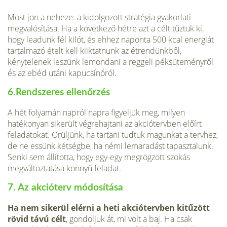
Most jön a neheze: a kidolgozott stratégia gyakorlati
megvalósítása. Ha a következő hétre azt a célt tűztük ki,
hogy leadunk fél kilót, és ehhez naponta 500 kcal energiát
tartalmazó ételt kell kiiktatnunk az étrendünkből,
kénytelenek leszünk lemondani a reggeli péksüteményről
és az ebéd utáni kapucsínóról.
6.Rendszeres ellenőrzés
A hét folyamán napról napra figyeljük meg, milyen
hatékonyan sikerült végrehajtani az akciótervben előírt
feladatokat. Örüljünk, ha tartani tudtuk magunkat a tervhez,
de ne essünk kétségbe, ha némi lemaradást tapasztalunk.
Senki sem állította, hogy egy-egy megrögzött szokás
megváltoztatása könnyű feladat.
7. Az akcióterv módosítása
Ha nem sikerül elérni a heti akciótervben kitűzött
rövid távú célt
, gondoljuk át, mi volt a baj. Ha csak