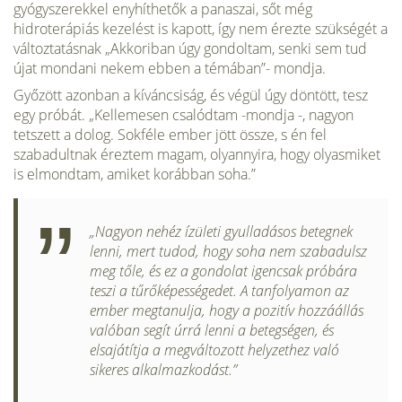
gyógyszerekkel enyhíthetők a panaszai, sőt még
hidroterápiás kezelést is kapott, így nem érezte szükségét a
változtatásnak „Akko­riban úgy gondoltam, senki sem tud
újat mondani nekem ebben a témában”- mondja.
Győzött azonban a kíváncsiság, és végül úgy döntött, tesz
egy próbát. „Kellemesen csalódtam -mondja -, nagyon
tetszett a do­log. Sokféle ember jött össze, s én fel
szabadultnak éreztem magam, olyannyira, hogy olyasmiket
is el­mondtam, amiket korábban soha.”
„Nagyon nehéz ízületi gyulla­dásos betegnek
lenni, mert tudod, hogy soha nem szabadulsz
meg tőle, és ez a gon­dolat igencsak próbára
teszi a tűrőképessége­det. A tanfolya­mon az
ember megtanulja, hogy a pozitív hozzáállás
valóban segít úrrá lenni a betegségen, és
elsajá­títja a megváltozott helyzethez való
sikeres alkalmazkodást.”