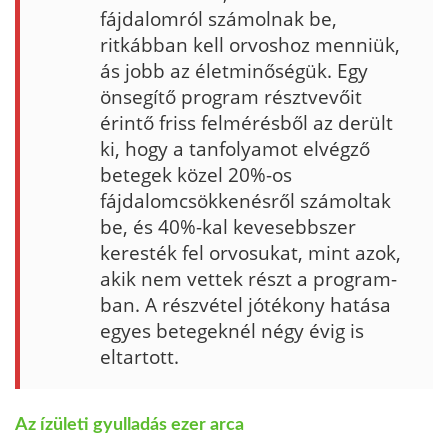
fájdalomról számolnak be,
ritkábban kell orvoshoz menniük,
ás jobb az élet­minőségük. Egy
önsegítő program résztvevőit
érintő friss felmérésből az derült
ki, hogy a tanfolyamot elvégző
betegek közel 20%-os
fájdalomcsökke­nésről számoltak
be, és 40%-kal kevesebbszer
keresték fel orvosukat, mint azok,
akik nem vettek részt a program­
ban. A részvétel jótékony hatása
egyes betegeknél négy évig is
eltartott.
Az ízületi gyulladás ezer arca