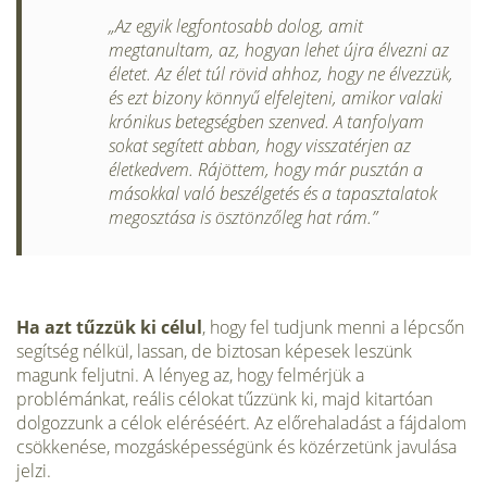
„Az egyik legfontosabb dolog, amit
megtanultam, az, hogyan le­het újra élvezni az
életet. Az élet túl rövid ahhoz, hogy ne élvezzük,
és ezt bizony könnyű elfelejteni, amikor valaki
krónikus betegség­ben szenved. A tanfolyam
sokat segített abban, hogy visszatérjen az
életkedvem. Rájöttem, hogy már pusztán a
másokkal való be­szélgetés és a tapasztalatok
meg­osztása is ösztönzőleg hat rám.”
Ha azt tűzzük ki célul
, hogy fel tudjunk menni a lépcsőn
se­gítség nélkül, lassan, de biztosan képesek leszünk
magunk fel­jutni. A lényeg az, hogy felmérjük a
problémánkat, reális célo­kat tűzzünk ki, majd kitartóan
dolgozzunk a célok eléréséért. Az előrehaladást a fájdalom
csökkenése, mozgásképességünk és közérzetünk javulása
jelzi.