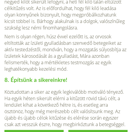
negyed kilót sikerült lefogyni, a heti fél kiló talán eltúlzott
célkitűzés volt. Az is előfordulhat, hogy fél kiló leadása
olyan könnyűnek bizonyult, hogy megpróbálkozhatunk
kicsit többel is. Bárhogy alakulnak is a dolgok, valószínűleg
szükség lesz némi finomhangolásra.
Nem is olyan régen, húsz évvel ezelőtt is, az orvosok
eltiltották az ízületi gyulladásban szenvedő betegeiket az
aktív testedzéstől, mondván, hogy a mozgatás súlyosbítja az
ízületek károsodását ás a gyulladást, Mára azonban
felismerték, hogy a mértékletes testmozgás az egyik
leghatékonyabb kezelési mód.
8. Építsünk a sikereinkre!
Köztudottan a siker az egyik legkiválóbb motiváló tényező.
Ha egyik héten sikerült elérni a kitűzött rövid távú célt, a
lendület kihat a következő hétre is, és esetleg arra
ösztönöz, hogy még merészebb célt valósítsunk meg. Az
újabb és újabb célok kitűzése és elérése során egyszer
csak azt vesszük észre, hogy megbirkóztunk a betegséggel.