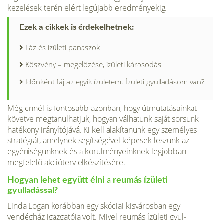
kezelések terén elért legújabb eredményekig.
Ezek a cikkek is érdekelhetnek:
Láz és ízületi panaszok
Köszvény – megelőzése, ízületi károsodás
Időnként fáj az egyik ízületem. Ízületi gyulladásom van?
Még ennél is fontosabb azonban, hogy útmutatásainkat
követ­ve megtanulhatjuk, hogyan válhatunk saját sorsunk
hatékony irányítójává. Ki kell alakítanunk egy személyes
stratégiát, amelynek segítsé­gével képesek leszünk az
egyéniségünknek és a körülmé­nyeinknek legjobban
megfelelő akcióterv elkészítésére.
Hogyan lehet együtt élni a reumás ízületi
gyulladással?
Linda Logan korábban egy skóciai kisvárosban egy
vendégház igazga­tója volt. Mivel reumás ízületi gyul­