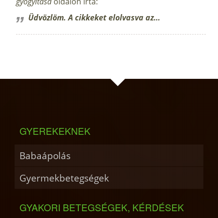
gyógyítása
oldalon írta:
Üdvözlöm. A cikkeket elolvasva az…
GYEREKEKNEK
Babaápolás
Gyermekbetegségek
GYAKORI BETEGSÉGEK, KÉRDÉSEK